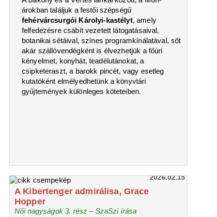
árokban találjuk a festői szépségű
fehérvárcsurgói Károlyi-kastélyt
, amely
felfedezésre csábít vezetett látogatásaival,
botanikai sétáival, színes programkínálatával, sőt
akár szállóvendégként is élvezhetjük a főúri
kényelmet, konyhát, teadélutánokat, a
csipketeraszt, a barokk pincét, vagy esetleg
kutatóként elmélyedhetünk a könyvtári
gyűjtemények különleges köteteiben.
2026.02.15
A Kibertenger admirálisa, Grace
Hopper
Női nagyságok 3. rész – SzaSzi írása