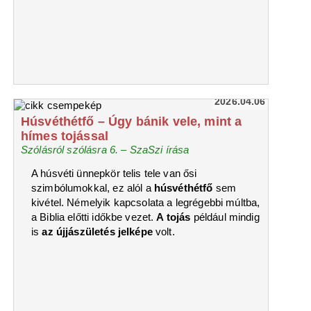
2026.04.06
Húsvéthétfő – Úgy bánik vele, mint a
hímes tojással
Szólásról szólásra 6. – SzaSzi írása
A húsvéti ünnepkör telis tele van ősi
szimbólumokkal, ez alól a
húsvéthétfő
sem
kivétel. Némelyik kapcsolata a legrégebbi múltba,
a Biblia előtti időkbe vezet.
A tojás
például mindig
is
az újjászületés jelképe
volt.