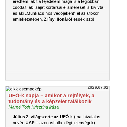
eredtem, akit a fejedelem maga is a legjobban
csodált, aki saját kortársai elismerését is kivívta,
és aki „Munkács hős védőjeként” él az utókor
emlékezetében.
Zrínyi Ilonáról
essék szó!
2026.07.02
UFÓ-k napja – amikor a rejtélyek, a
tudomány és a képzelet találkozik
Márné Tóth Krisztina írása
Július 2. világszerte az UFÓ-k
(mai hivatalos
nevén
UAP
– azonosítatlan légi jelenségek)