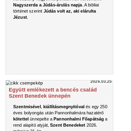
Nagyszerda a Júdás-árulás napja
. A bibliai
történet szerint
Júdás volt az, aki elárulta
Jézust
.
2026.03.25
Együtt emlékezett a bencés család
Szent Benedek ünnepén
Szentmisével
,
kiállításmegnyitóval
és egy 250
éves bolyongás után Pannonhalmára hazatérő
kötettel
ünnepelte a
Pannonhalmi Főapátság
a
rend alapító atyját,
Szent Benedeket
2026.