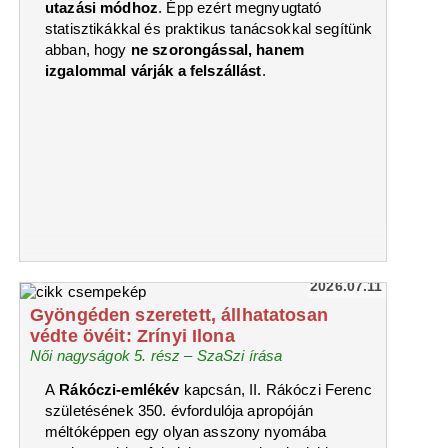
utazási módhoz
. Épp ezért megnyugtató
statisztikákkal és praktikus tanácsokkal segítünk
abban, hogy
ne szorongással, hanem
izgalommal várják a felszállást
.
2026.07.11
Gyöngéden szeretett, állhatatosan
védte övéit: Zrínyi Ilona
Női nagyságok 5. rész – SzaSzi írása
A
Rákóczi-emlékév
kapcsán, II. Rákóczi Ferenc
születésének 350. évfordulója apropóján
méltóképpen egy olyan asszony nyomába