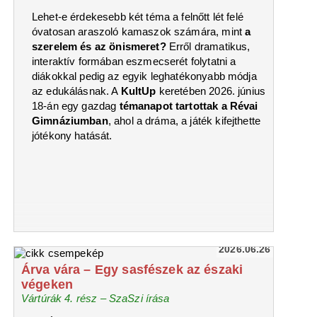
Lehet-e érdekesebb két téma a felnőtt lét felé
óvatosan araszoló kamaszok számára, mint
a
szerelem és az önismeret?
Erről dramatikus,
interaktív formában eszmecserét folytatni a
diákokkal pedig az egyik leghatékonyabb módja
az edukálásnak. A
KultUp
keretében 2026. június
18-án egy gazdag
témanapot tartottak a Révai
Gimnáziumban
, ahol a dráma, a játék kifejthette
jótékony hatását.
2026.06.26
Árva vára – Egy sasfészek az északi
végeken
Vártúrák 4. rész – SzaSzi írása