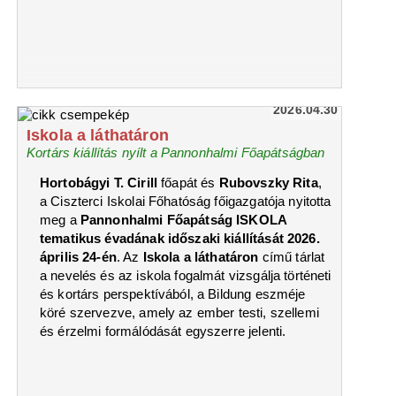
2026.04.30
Iskola a láthatáron
Kortárs kiállítás nyílt a Pannonhalmi Főapátságban
Hortobágyi T. Cirill
főapát és
Rubovszky Rita
,
a Ciszterci Iskolai Főhatóság főigazgatója nyitotta
meg a
Pannonhalmi Főapátság ISKOLA
tematikus évadának időszaki kiállítását 2026.
április 24-én
. Az
Iskola a láthatáron
című tárlat
a nevelés és az iskola fogalmát vizsgálja történeti
és kortárs perspektívából, a Bildung eszméje
köré szervezve, amely az ember testi, szellemi
és érzelmi formálódását egyszerre jelenti.