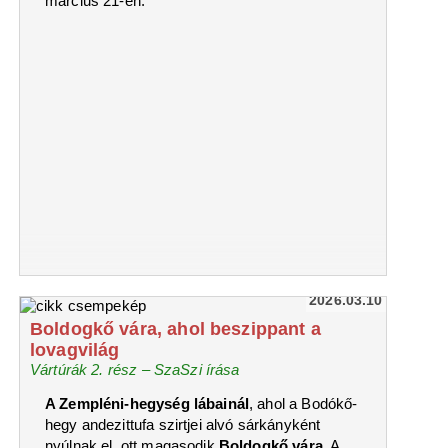
március 21-én.
2026.03.10
Boldogkő vára, ahol beszippant a
lovagvilág
Vártúrák 2. rész – SzaSzi írása
A Zempléni-hegység lábainál
, ahol a Bodókő-
hegy andezittufa szirtjei alvó sárkányként
nyúlnak el, ott magasodik
Boldogkő vára
. A