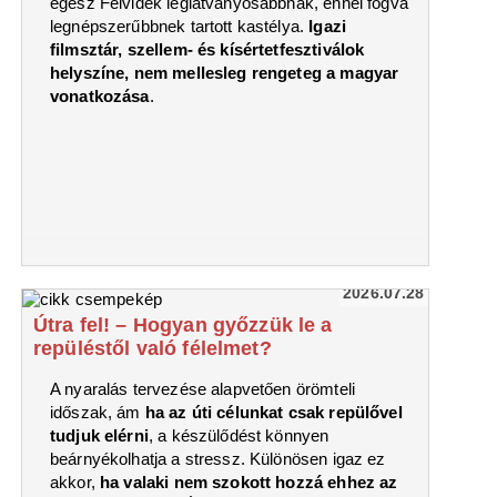
egész Felvidék leglátványosabbnak, ennél fogva
legnépszerűbbnek tartott kastélya.
Igazi
filmsztár, szellem- és kísértetfesztiválok
helyszíne, nem mellesleg rengeteg a magyar
vonatkozása
.
2026.07.28
Útra fel! – Hogyan győzzük le a
repüléstől való félelmet?
A nyaralás tervezése alapvetően örömteli
időszak, ám
ha az úti célunkat csak repülővel
tudjuk elérni
, a készülődést könnyen
beárnyékolhatja a stressz. Különösen igaz ez
akkor,
ha valaki nem szokott hozzá ehhez az