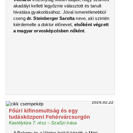
akadályt kellett legyőznie választott és tanult
hivatása gyakorlásához. Jóval ismeretlenebbül
cseng
dr. Steinberger Sarolta
neve, aki szintén
kiérdemelte a doktor előnevet,
elsőként végzett
a magyar orvosképzésben nőként
.
2026.02.22
Főúri kifinomultság és egy
tudásközpont Fehérvárcsurgón
Kastélytúra 7. rész – SzaSzi írása
A Bakony és a Vértes lankái között, a Móri-