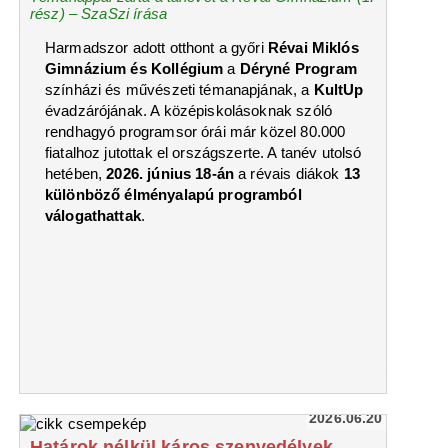
rész) – SzaSzi írása
Harmadszor adott otthont a győri
Révai Miklós
Gimnázium és Kollégium
a
Déryné Program
színházi és művészeti témanapjának, a
KultUp
évadzárójának. A középiskolásoknak szóló
rendhagyó programsor órái már közel 80.000
fiatalhoz jutottak el országszerte. A tanév utolsó
hetében,
2026. június 18-án
a révais diákok
13
különböző élményalapú programból
válogathattak
.
2026.06.20
Határok nélkül káros szenvedélyek