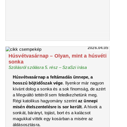
2026.04.05
Húsvétvasárnap – Olyan, mint a húsvéti
sonka
Szólásról szólásra 5. rész – SzaSzi írása
Húsvétvasárnap a feltámadás ünnepe, a
hosszú böjtidőszak vége
. Ilyenkor már nagyon
kívánt dolog a sonka és a sok finomság, de azért
a Megváltó tettéről sem feledkezhetünk meg.
Régi katolikus hagyomány szerint
az ünnepi
misén ételszentelésre is sor került
. A hívek a
sonkát, bárányt, tojást, bort és a kalácsot
magukkal vitték egy kosárban a misére az
áldásosztásra.