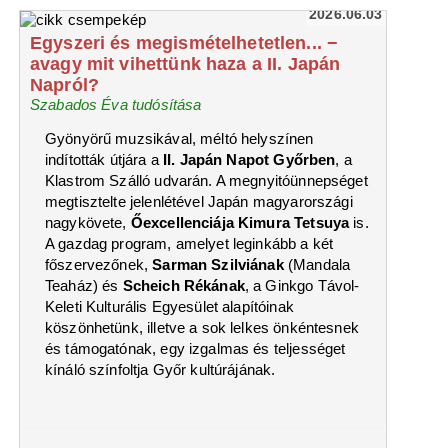
2026.06.03
Egyszeri és megismételhetetlen... −
avagy mit vihettünk haza a II. Japán
Napról?
Szabados Éva tudósítása
Gyönyörű muzsikával, méltó helyszínen
indították útjára a
II. Japán Napot Győrben
, a
Klastrom Szálló udvarán. A megnyitóünnepséget
megtisztelte jelenlétével Japán magyarországi
nagykövete,
Őexcellenciája Kimura Tetsuya
is.
A gazdag program, amelyet leginkább a két
főszervezőnek,
Sarman Szilviának
(Mandala
Teaház) és
Scheich Rékának
, a Ginkgo Távol-
Keleti Kulturális Egyesület alapítóinak
köszönhetünk, illetve a sok lelkes önkéntesnek
és támogatónak, egy izgalmas és teljességet
kínáló színfoltja Győr kultúrájának.