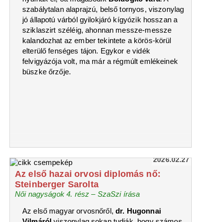
szabálytalan alaprajzú, belső tornyos, viszonylag
jó állapotú várból gyilokjáró kígyózik hosszan a
sziklaszirt széléig, ahonnan messze-messze
kalandozhat az ember tekintete a körös-körül
elterülő fenséges tájon. Egykor e vidék
felvigyázója volt, ma már a régmúlt emlékeinek
büszke őrzője.
2026.02.27
Az első hazai orvosi diplomás nő:
Steinberger Sarolta
Női nagyságok 4. rész – SzaSzi írása
Az első magyar orvosnőről,
dr. Hugonnai
Vilmáról
viszonylag sokan tudják, hogy számos