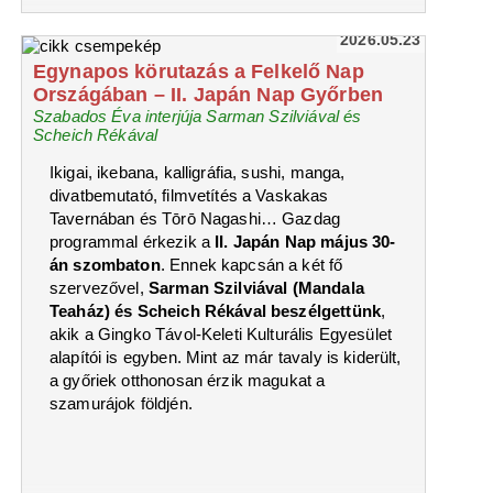
2026.05.23
Egynapos körutazás a Felkelő Nap
Országában – II. Japán Nap Győrben
Szabados Éva interjúja Sarman Szilviával és
Scheich Rékával
Ikigai, ikebana, kalligráfia, sushi, manga,
divatbemutató, filmvetítés a Vaskakas
Tavernában és Tōrō Nagashi… Gazdag
programmal érkezik a
II. Japán Nap május 30-
án szombaton
. Ennek kapcsán a két fő
szervezővel,
Sarman Szilviával (Mandala
Teaház) és Scheich Rékával beszélgettünk
,
akik a Gingko Távol-Keleti Kulturális Egyesület
alapítói is egyben. Mint az már tavaly is kiderült,
a győriek otthonosan érzik magukat a
szamurájok földjén.