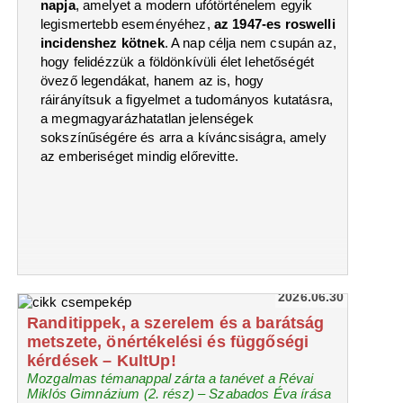
napja
, amelyet a modern ufótörténelem egyik
legismertebb eseményéhez,
az 1947-es roswelli
incidenshez kötnek
. A nap célja nem csupán az,
hogy felidézzük a földönkívüli élet lehetőségét
övező legendákat, hanem az is, hogy
ráirányítsuk a figyelmet a tudományos kutatásra,
a megmagyarázhatatlan jelenségek
sokszínűségére és arra a kíváncsiságra, amely
az emberiséget mindig előrevitte.
2026.06.30
Randitippek, a szerelem és a barátság
metszete, önértékelési és függőségi
kérdések – KultUp!
Mozgalmas témanappal zárta a tanévet a Révai
Miklós Gimnázium (2. rész) – Szabados Éva írása