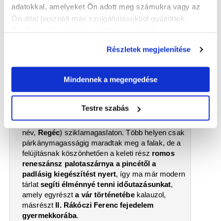
adatokkal, amelyeket Ön adott meg számukra vagy az
Ön által használt más szolgáltatásokból gyűjtöttek.
További információk a sütik kezeléséről
.
Részletek megjelenítése
2026.05.07
Regélő romok Regécen
Vártúrák 3. rész – SzaSzi írása
Mindennek a megengedése
A Zempléni-hegység rengetegében, Mogyoróska
falutól kőhajításnyira, Regéc falutól bakugrásnyira
Testre szabás
szebb időket is látott vár romjait találjuk egy
hosszúkás, szarv alakú (innen a szláv eredetű
név,
Regéc
) sziklamagaslaton. Több helyen csak
párkánymagasságig maradtak meg a falak, de a
felújításnak köszönhetően a keleti rész
romos
reneszánsz palotaszárnya a pincétől a
padlásig kiegészítést nyert
, így ma már modern
tárlat
segíti élménnyé tenni időutazásunkat
,
amely egyrészt
a vár történetébe
kalauzol,
másrészt
II. Rákóczi Ferenc fejedelem
gyermekkorába
.