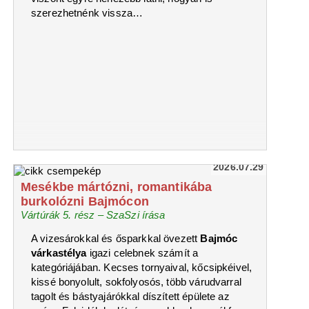
szerezhetnénk vissza…
2026.07.29
Mesékbe mártózni, romantikába
burkolózni Bajmócon
Vártúrák 5. rész – SzaSzi írása
A vizesárokkal és ősparkkal övezett
Bajmóc
várkastélya
igazi celebnek számít a
kategóriájában. Kecses tornyaival, kőcsipkéivel,
kissé bonyolult, sokfolyosós, több várudvarral
tagolt és bástyajárókkal díszített épülete az