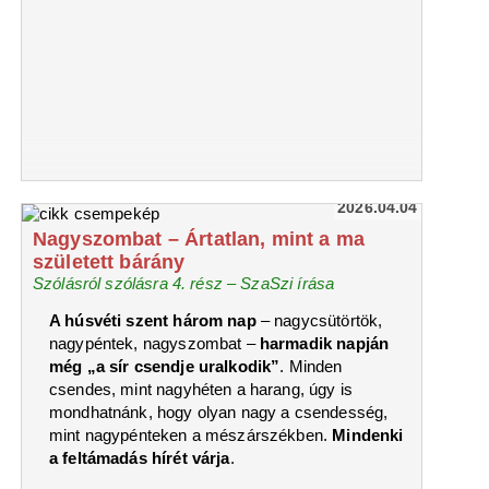
2026.04.04
Nagyszombat – Ártatlan, mint a ma
született bárány
Szólásról szólásra 4. rész – SzaSzi írása
A húsvéti szent három nap
– nagycsütörtök,
nagypéntek, nagyszombat –
harmadik napján
még „a sír csendje uralkodik”
. Minden
csendes, mint nagyhéten a harang, úgy is
mondhatnánk, hogy olyan nagy a csendesség,
mint nagypénteken a mészárszékben.
Mindenki
a feltámadás hírét várja
.