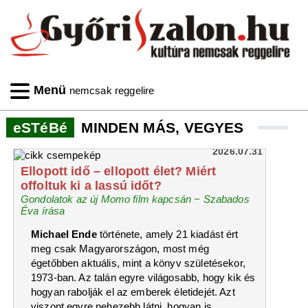
Menü
nemcsak reggelire
eSTéBé
MINDEN MÁS, VEGYES
2026.07.31
Ellopott idő – ellopott élet? Miért
offoltuk ki a lassú időt?
Gondolatok az új Momo film kapcsán − Szabados
Éva írása
Michael Ende
története, amely 21 kiadást ért
meg csak Magyarországon, most még
égetőbben aktuális, mint a könyv születésekor,
1973-ban. Az talán egyre világosabb, hogy kik és
hogyan rabolják el az emberek életidejét. Azt
viszont egyre nehezebb látni, hogyan is