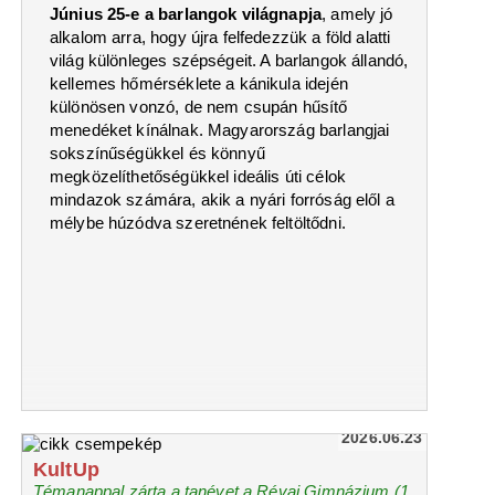
Június 25-e a barlangok világnapja
, amely jó
alkalom arra, hogy újra felfedezzük a föld alatti
világ különleges szépségeit. A barlangok állandó,
kellemes hőmérséklete a kánikula idején
különösen vonzó, de nem csupán hűsítő
menedéket kínálnak. Magyarország barlangjai
sokszínűségükkel és könnyű
megközelíthetőségükkel ideális úti célok
mindazok számára, akik a nyári forróság elől a
mélybe húzódva szeretnének feltöltődni.
2026.06.23
KultUp
Témanappal zárta a tanévet a Révai Gimnázium (1.