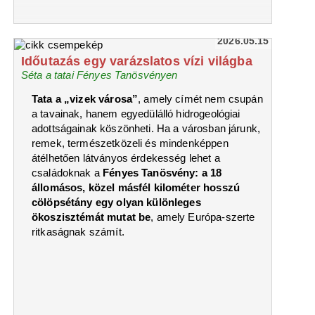
2026.05.15
Időutazás egy varázslatos vízi világba
Séta a tatai Fényes Tanösvényen
Tata a „vizek városa”
, amely címét nem csupán
a tavainak, hanem egyedülálló hidrogeológiai
adottságainak köszönheti. Ha a városban járunk,
remek, természetközeli és mindenképpen
átélhetően látványos érdekesség lehet a
családoknak a
Fényes Tanösvény: a 18
állomásos, közel másfél kilométer hosszú
cölöpsétány egy olyan különleges
ökoszisztémát mutat be
, amely Európa-szerte
ritkaságnak számít.