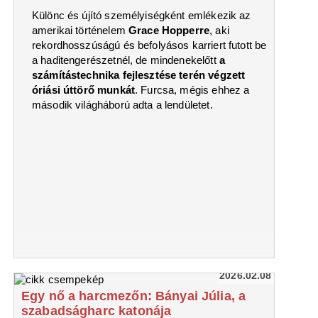
Különc és újító személyiségként emlékezik az
amerikai történelem
Grace Hopperre
, aki
rekordhosszúságú és befolyásos karriert futott be
a haditengerészetnél, de mindenekelőtt
a
számítástechnika fejlesztése terén végzett
óriási úttörő munkát
. Furcsa, mégis ehhez a
második világháború adta a lendületet.
2026.02.08
Egy nő a harcmezőn: Bányai Júlia, a
szabadságharc katonája