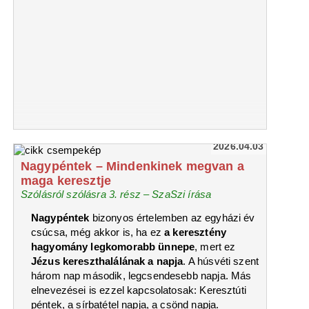
2026.04.03
Nagypéntek – Mindenkinek megvan a
maga keresztje
Szólásról szólásra 3. rész – SzaSzi írása
Nagypéntek
bizonyos értelemben az egyházi év
csúcsa, még akkor is, ha ez
a keresztény
hagyomány legkomorabb ünnepe
, mert ez
Jézus kereszthalálának a napja
. A húsvéti szent
három nap második, legcsendesebb napja. Más
elnevezései is ezzel kapcsolatosak: Keresztúti
péntek, a sírbatétel napja, a csönd napja.