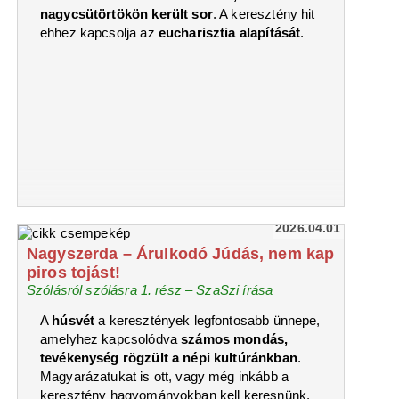
nagycsütörtökön került sor
. A keresztény hit
ehhez kapcsolja az
eucharisztia alapítását
.
2026.04.01
Nagyszerda – Árulkodó Júdás, nem kap
piros tojást!
Szólásról szólásra 1. rész – SzaSzi írása
A
húsvét
a keresztények legfontosabb ünnepe,
amelyhez kapcsolódva
számos mondás,
tevékenység rögzült a népi kultúránkban
.
Magyarázatukat is ott, vagy még inkább a
keresztény hagyományokban kell keresnünk.