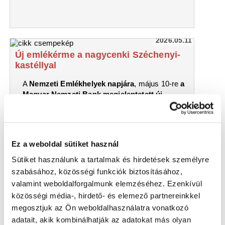
2026.05.11
Új emlékérme a nagycenki Széchenyi-
kastéllyal
A
Nemzeti Emlékhelyek napjára
, május 10-re
a
Magyar Nemzeti Bank megjelentetett új
emlékérméje a nagycenki Széchenyi-
kastélyhoz kapcsolódik
, amelyet a Munkácsy
Mihály-díjas győri szobrász és éremművész
Lebó Ferenc
alkotott.
Ez a weboldal sütiket használ
Sütiket használunk a tartalmak és hirdetések személyre
szabásához, közösségi funkciók biztosításához,
valamint weboldalforgalmunk elemzéséhez. Ezenkívül
közösségi média-, hirdető- és elemező partnereinkkel
megosztjuk az Ön weboldalhasználatra vonatkozó
adatait, akik kombinálhatják az adatokat más olyan