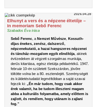
2026.04.28
Elhunyt a vers és a népzene éltetője –
In memoriam Sebő Ferenc
Szabados Éva írása
Sebő Ferenc
, a
Nemzet Művésze
,
Kossuth-
díjas énekes, zenész, dalszerző,
népzenekutató, a hazai hangszeres népzenei
és táncház-mozgalom egyik elindítója
, akinek
évtizedeken át végzett szorgalmas munkája,
derűs kitartása, egész életútja példaértékű. 1947.
február 10-én született Szekszárdon, jövőre
töltötte volna be a 80. esztendejét. Szerénységét
és küldetéstudatát legméltóbban a saját szavai
fejezik ki:
„Én már tudom, hogy csak akkor
érek valamit, ha be tudom illeszteni magam
abba a kulturális folyamatba, amely előttem is
zajlott, és remélem, hogy utánam is zajlani
fog.”