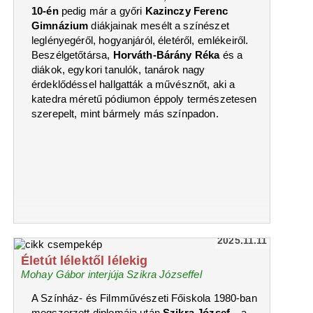
10-én
pedig már a győri
Kazinczy Ferenc
Gimnázium
diákjainak mesélt a színészet
leglényegéről, hogyanjáról, életéről, emlékeiről.
Beszélgetőtársa,
Horváth-Bárány Réka
és a
diákok, egykori tanulók, tanárok nagy
érdeklődéssel hallgatták a művésznőt, aki a
katedra méretű pódiumon éppoly természetesen
szerepelt, mint bármely más színpadon.
2025.11.11
Életút lélektől lélekig
Mohay Gábor interjúja Szikra Józseffel
A Színház- és Filmművészeti Főiskola 1980-ban
megszerzett diplomája után
Szikra József
– a