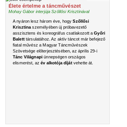
Élete értelme a táncművészet
Mohay Gábor interjúja Szőllősi Krisztinával
A nyáron lesz három éve, hogy
Szőllősi
Krisztina
személyében új próbavezető
asszisztens és koreográfus csatlakozott a
Győri
Balett
társulatához. Az aktív táncot már befejező
fiatal művész a Magyar Táncművészek
Szövetsége előterjesztésében, az április 29-i
Tánc Világnapi
ünnepségen országos
elismerést, az
év alkotója díját
vehette át.