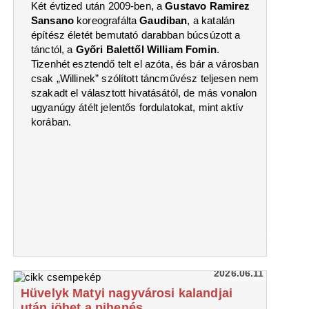
Két évtized után 2009-ben, a
Gustavo Ramirez
Sansano
koreografálta
Gaudiban
, a katalán
építész életét bemutató darabban búcsúzott a
tánctól, a
Győri Balettől William Fomin
.
Tizenhét esztendő telt el azóta, és bár a városban
csak „Willinek” szólított táncművész teljesen nem
szakadt el választott hivatásától, de más vonalon
ugyanúgy átélt jelentős fordulatokat, mint aktív
korában.
2026.06.11
Hüvelyk Matyi nagyvárosi kalandjai
után jöhet a pihenés