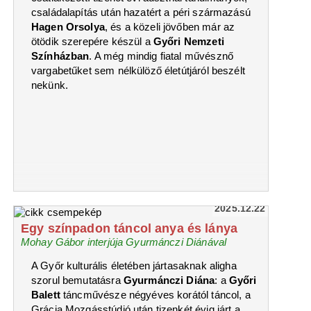
családalapítás után hazatért a péri származású
Hagen Orsolya
, és a közeli jövőben már az
ötödik szerepére készül a
Győri Nemzeti
Színházban
. A még mindig fiatal művésznő
vargabetűket sem nélkülöző életútjáról beszélt
nekünk.
2025.12.22
Egy színpadon táncol anya és lánya
Mohay Gábor interjúja Gyurmánczi Diánával
A Győr kulturális életében jártasaknak aligha
szorul bemutatásra
Gyurmánczi Diána
: a
Győri
Balett
táncművésze négyéves korától táncol, a
Grácia Mozgásstúdió után tizenkét évig járt a