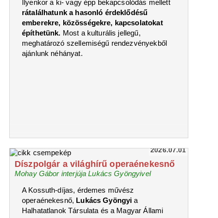
Ilyenkor a ki- vagy épp bekapcsolódás mellett
rátalálhatunk a hasonló érdeklődésű
emberekre, közösségekre, kapcsolatokat
építhetünk.
Most a kulturális jellegű,
meghatározó szellemiségű rendezvényekből
ajánlunk néhányat.
2026.07.01
Díszpolgár a világhírű operaénekesnő
Mohay Gábor interjúja Lukács Gyöngyivel
A Kossuth-díjas, érdemes művész
operaénekesnő,
Lukács Gyöngyi
a
Halhatatlanok Társulata és a Magyar Állami