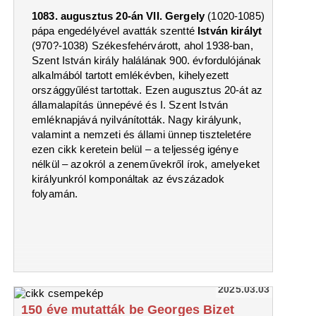
1083. augusztus 20-án VII. Gergely
(1020-1085)
pápa engedélyével avatták szentté
István királyt
(970?-1038) Székesfehérvárott, ahol 1938-ban,
Szent István király halálának 900. évfordulójának
alkalmából tartott emlékévben, kihelyezett
országgyűlést tartottak. Ezen augusztus 20-át az
államalapítás ünnepévé és I. Szent István
emléknapjává nyilvánították. Nagy királyunk,
valamint a nemzeti és állami ünnep tiszteletére
ezen cikk keretein belül – a teljesség igénye
nélkül – azokról a zeneművekről írok, amelyeket
királyunkról komponáltak az évszázadok
folyamán.
2025.03.03
150 éve mutatták be Georges Bizet