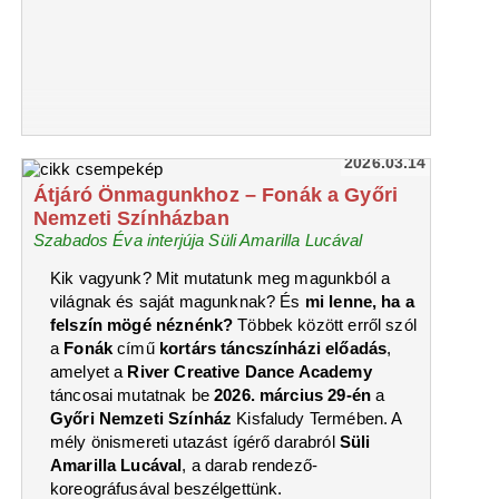
2026.03.14
Átjáró Önmagunkhoz – Fonák a Győri
Nemzeti Színházban
Szabados Éva interjúja Süli Amarilla Lucával
Kik vagyunk? Mit mutatunk meg magunkból a
világnak és saját magunknak? És
mi lenne, ha a
felszín mögé néznénk?
Többek között erről szól
a
Fonák
című
kortárs táncszínházi előadás
,
amelyet a
River Creative Dance Academy
táncosai mutatnak be
2026. március 29-én
a
Győri Nemzeti Színház
Kisfaludy Termében. A
mély önismereti utazást ígérő darabról
Süli
Amarilla Lucával
, a darab rendező-
koreográfusával beszélgettünk.