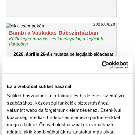
2026.04.28
Bambi a Vaskakas Bábszínházban
Különleges mozgás- és látványvilág a legújabb
darabban
2026. április 26-án
mutatta be legújabb előadását
a
győri Vaskakas Bábszínház Kovács
Domokos
rendezésében.
Bambi
a kis őzgida
világszerte ismert története új, egyedi
feldolgozásban kel életre a színpadon, nem
szavakkal, hanem
mozgással, tánccal és
Ez a weboldal sütiket használ
látvánnyal meséli el a kis őz felnövekedését
.
Sütiket használunk a tartalmak és hirdetések személyre
szabásához, közösségi funkciók biztosításához,
valamint weboldalforgalmunk elemzéséhez. Ezenkívül
közösségi média-, hirdető- és elemező partnereinkkel
megosztjuk az Ön weboldalhasználatra vonatkozó
adatait, akik kombinálhatják az adatokat más olyan