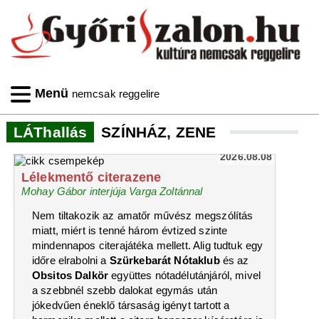
Menü
nemcsak reggelire
LÁThallás
SZÍNHÁZ, ZENE
2026.08.08
Lélekmentő citerazene
Mohay Gábor interjúja Varga Zoltánnal
Nem tiltakozik az amatőr művész megszólítás
miatt, miért is tenné három évtized szinte
mindennapos citerajátéka mellett. Alig tudtuk egy
időre elrabolni a
Szürkebarát Nótaklub
és az
Obsitos Dalkör
együttes nótadélutánjáról, mivel
a szebbnél szebb dalokat egymás után
jókedvűen éneklő társaság igényt tartott a