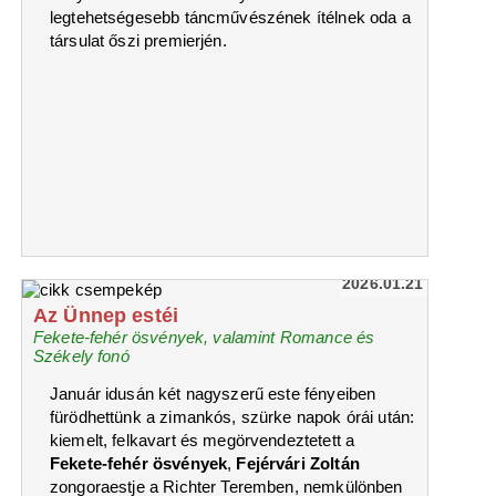
legtehetségesebb táncművészének ítélnek oda a
társulat őszi premierjén.
2026.01.21
Az Ünnep estéi
Fekete-fehér ösvények, valamint Romance és
Székely fonó
Január idusán két nagyszerű este fényeiben
fürödhettünk a zimankós, szürke napok órái után:
kiemelt, felkavart és megörvendeztetett a
Fekete-fehér ösvények
,
Fejérvári Zoltán
zongoraestje a Richter Teremben, nemkülönben