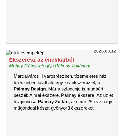
2026.03.12
Ékszerész az énekkarból
Mohay Gábor interjúja Pálmay Zoltánnal
Marcalváros II városrészben, tízemeletes ház
földszintjén található egy kis ékszerüzlet, a
Pálmay Design
. Már a szlogenje is magáért
beszél: Álmai ékszere, Pálmay ékszere. Az üzlet
tulajdonosa
Pálmay Zoltán
, aki már 25 éve nagy
műgonddal készít gyönyörű ékszereket.