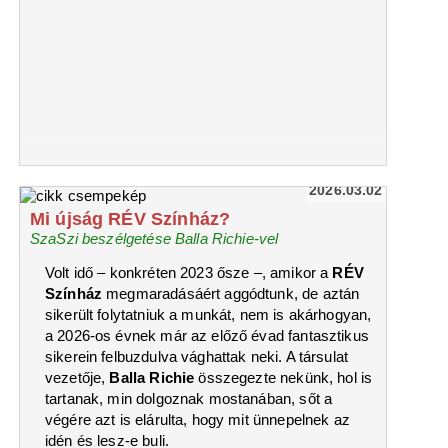
2026.03.02
Mi újság RÉV Színház?
SzaSzi beszélgetése Balla Richie-vel
Volt idő – konkréten 2023 ősze –, amikor a
RÉV
Színház
megmaradásáért aggódtunk, de aztán
sikerült folytatniuk a munkát, nem is akárhogyan,
a 2026-os évnek már az előző évad fantasztikus
sikerein felbuzdulva vághattak neki. A társulat
vezetője,
Balla Richie
összegezte nekünk, hol is
tartanak, min dolgoznak mostanában, sőt a
végére azt is elárulta, hogy mit ünnepelnek az
idén és lesz-e buli.