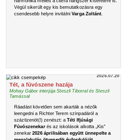
harmonika mellett a citera hangszer kíséretére is.
Végül sikerült egy kis bemutatkozásra egy
csendesebb helyre invitálni
Varga Zoltánt
.
2026.07.20
Tét, a fúvószene hazája
Mohay Gábor interjúja Steszli Tiborral és Steszli
Tamással
Ráadást követően sem akarták a nézők
leengedni a Richter Terem színpadáról a
száztizenöt(!) zenészt: a
Téti Ifjúsági
Fúvószenekar
és az iskolások alkotta „Kis”
zenekar
2026 áprilisában együtt ünnepelte a
megalakulás ötvenedik évfordulóját
.