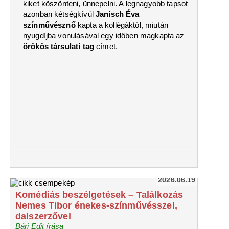
kiket köszönteni, ünnepelni. A legnagyobb tapsot
azonban kétségkívül
Janisch Éva
színművésznő
kapta a kollégáktól, miután
nyugdíjba vonulásával egy időben magkapta az
örökös társulati tag
címet.
2026.06.19
Komédiás beszélgetések – Találkozás
Nemes Tibor énekes-színművésszel,
dalszerzővel
Bári Edit írása