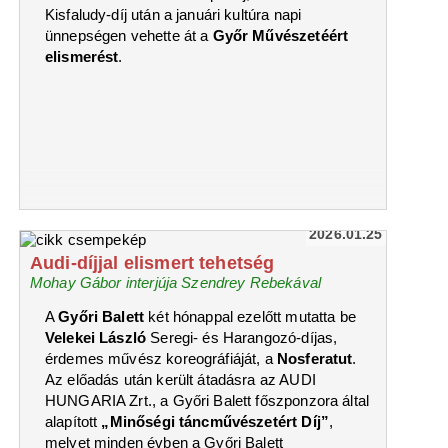
Kisfaludy-díj után a januári kultúra napi
ünnepségen vehette át a
Győr Művészetéért
elismerést
.
2026.01.25
Audi-díjjal elismert tehetség
Mohay Gábor interjúja Szendrey Rebekával
A
Győri Balett
két hónappal ezelőtt mutatta be
Velekei László
Seregi- és Harangozó-díjas,
érdemes művész koreográfiáját, a
Nosferatut
.
Az előadás után került átadásra az AUDI
HUNGARIA Zrt., a Győri Balett főszponzora által
alapított
„Minőségi táncművészetért Díj”
,
melyet minden évben a Győri Balett