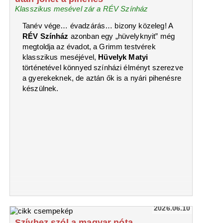
Klasszikus mesével zár a RÉV Színház
Tanév vége… évadzárás… bizony közeleg! A
RÉV Színház
azonban egy „hüvelyknyit” még
megtoldja az évadot, a Grimm testvérek
klasszikus meséjével,
Hüvelyk Matyi
történetével könnyed színházi élményt szerezve
a gyerekeknek, de aztán ők is a nyári pihenésre
készülnek.
2026.06.10
Szívhez szól a magyar nóta