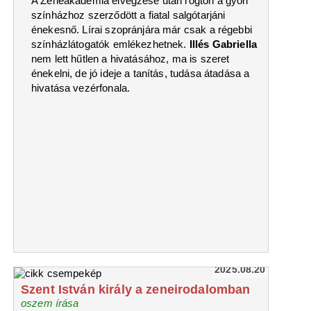
A Zeneakadémia elvégzése után rögtön a győri
színházhoz szerződött a fiatal salgótarjáni
énekesnő. Lírai szopránjára már csak a régebbi
színházlátogatók emlékezhetnek.
Illés Gabriella
nem lett hűtlen a hivatásához, ma is szeret
énekelni, de jó ideje a tanítás, tudása átadása a
hivatása vezérfonala.
2025.08.20
Szent István király a zeneirodalomban
oszem írása