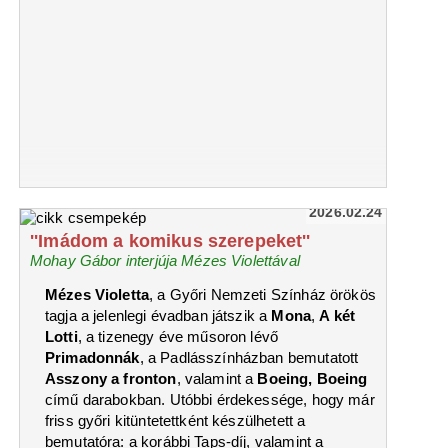
2026.02.24
''Imádom a komikus szerepeket''
Mohay Gábor interjúja Mézes Violettával
Mézes Violetta
, a Győri Nemzeti Színház örökös
tagja a jelenlegi évadban játszik a
Mona
,
A két
Lotti
, a tizenegy éve műsoron lévő
Primadonnák
, a Padlásszínházban bemutatott
Asszony a fronton
, valamint a
Boeing, Boeing
című darabokban. Utóbbi érdekessége, hogy már
friss győri kitüntetettként készülhetett a
bemutatóra: a korábbi Taps-díj, valamint a