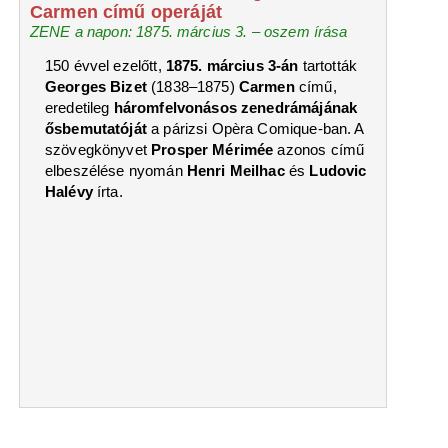
Carmen című operáját
ZENE a napon: 1875. március 3. – oszem írása
150 évvel ezelőtt,
1875. március 3-án
tartották
Georges Bizet
(1838–1875)
Carmen
című,
eredetileg
háromfelvonásos zenedrámájának
ősbemutatóját
a párizsi Opèra Comique-ban. A
szövegkönyvet
Prosper Mérimée
azonos című
elbeszélése nyomán
Henri Meilhac
és
Ludovic
Halévy
írta.