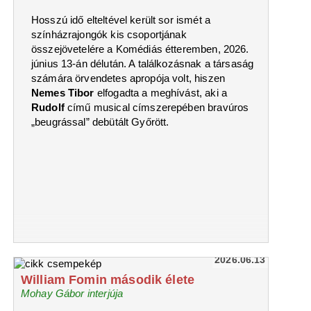
Hosszú idő elteltével került sor ismét a
színházrajongók kis csoportjának
összejövetelére a Komédiás étteremben, 2026.
június 13-án délután. A találkozásnak a társaság
számára örvendetes apropója volt, hiszen
Nemes Tibor
elfogadta a meghívást, aki a
Rudolf
című musical címszerepében bravúros
„beugrással” debütált Győrött.
2026.06.13
William Fomin második élete
Mohay Gábor interjúja