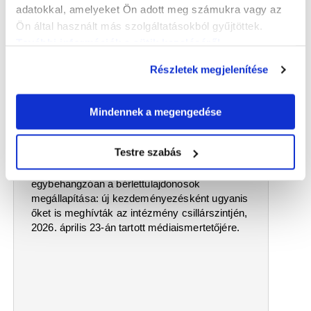
adatokkal, amelyeket Ön adott meg számukra vagy az
Ön által használt más szolgáltatásokból gyűjtöttek.
További információk a sütik kezeléséről
.
Részletek megjelenítése
2026.04.24
Pezsgés és szenvedély
A 2025/26-os évad ismertetése a Győri Nemzeti
Mindennek a megengedése
Színházban
Változatosnak, izgalmasnak és szórakoztatónak
Testre szabás
ígérkezik a
Győri Nemzeti Színház 2026/2027-
es évadának programja
– hangzott el szinte
egybehangzóan a bérlettulajdonosok
megállapítása: új kezdeményezésként ugyanis
őket is meghívták az intézmény csillárszintjén,
2026. április 23-án tartott médiaismertetőjére.