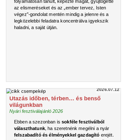
folyamatosan tanult, képezte magát, gyűjtögette
az elismeréseket és az „ember tervez, Isten
végez”-gondolat mentén mindig a jelenre és a
legközelebbi feladatra koncentrálva igyekszik
haladni, a saját útján.
2026.07.12
Utazás időben, térben… és benső
világunkban
Nyári fesztiválajánló 2026
Ebben a szezonban is
sokféle fesztiválból
választhatunk
, ha szeretnénk megélni a nyár
felszabadító és élményekkel gazdagító
erejét.