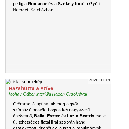
pedig a
Romance
és a
Székely fonó
a Győri
Nemzeti Színházban.
2026.01.19
Hazahúzta a szíve
Mohay Gábor interjúja Hagen Orsolyával
Örömmel állapíthatták meg a győri
színházlátogatók, hogy a két nagyszerű
énekesnő,
Bellai Eszter
és
Lázin Beatrix
mellé
új, tehetséges fiatal lírai szoprán hang
csatlakozott: tizenöt évi ausztriai tanulmányok,