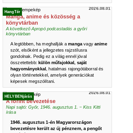
2026.08.01
HangTér
Manga, anime és közösség a
könyvtárban
A következő Apropó podcastadás a győri
könyvtárban
A legtöbben, ha meghallják a
manga
vagy
anime
szót, elsőként a jellegzetes rajzstílusra
gondolnak. Pedig ez a világ ennél jóval
összetettebb:
külön műfajokkal, saját
hagyományokkal
, hatalmas rajongótáborral és
olyan történetekkel, amelyek generációkat
képesek megszólítani.
2026.08.01
HELYBENjárás
A forint bevezetése
Napi sajtó: Győr, 1946. augusztus 1. − Kiss Kitti
írása
1946. augusztus 1-én Magyarországon
bevezetésre került az új pénznem, a pengőt