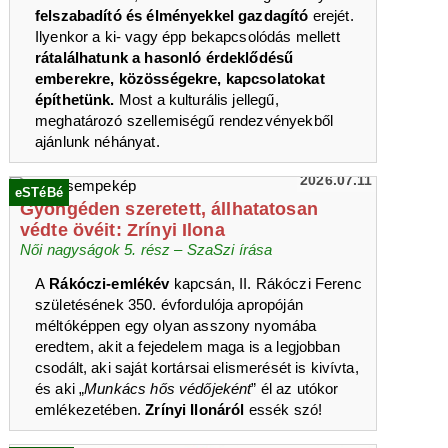
felszabadító és élményekkel gazdagító
erejét.
Ilyenkor a ki- vagy épp bekapcsolódás mellett
rátalálhatunk a hasonló érdeklődésű
emberekre, közösségekre, kapcsolatokat
építhetünk.
Most a kulturális jellegű,
meghatározó szellemiségű rendezvényekből
ajánlunk néhányat.
2026.07.11
eSTéBé
Gyöngéden szeretett, állhatatosan
védte övéit: Zrínyi Ilona
Női nagyságok 5. rész – SzaSzi írása
A
Rákóczi-emlékév
kapcsán, II. Rákóczi Ferenc
születésének 350. évfordulója apropóján
méltóképpen egy olyan asszony nyomába
eredtem, akit a fejedelem maga is a legjobban
csodált, aki saját kortársai elismerését is kivívta,
és aki „
Munkács hős védőjeként
” él az utókor
emlékezetében.
Zrínyi Ilonáról
essék szó!