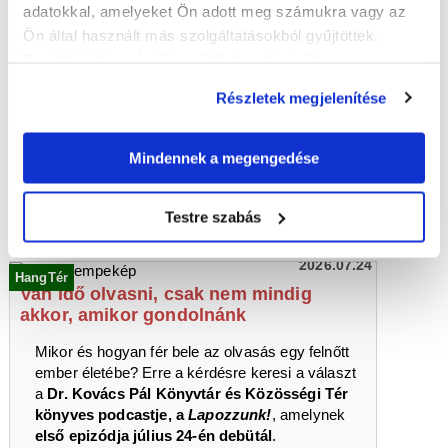
2026.07.25
adatokkal, amelyeket Ön adott meg számukra vagy az
HELYBENjárás
A Szent Anna templom és a zsinagóga
Ön által használt más szolgáltatásokból gyűjtöttek.
az Európai Építészeti Örökség része
További információk a sütik kezeléséről
.
lett
Napi sajtó: Győr, 1995. július 25. – Légrádi Szilvia
Részletek megjelenítése
írása
A
Kisalföld
1995. július 29-i számában
arról
Mindennek a megengedése
értesülhettek az olvasók, hogy ebben az évben
az Európai Unió bizottsága több magyar
templomot felvett az általa támogatott Európai
Testre szabás
Építészeti Örökség listájára
.
2026.07.24
HangTér
Van idő olvasni, csak nem mindig
akkor, amikor gondolnánk
Mikor és hogyan fér bele az olvasás egy felnőtt
ember életébe? Erre a kérdésre keresi a választ
a
Dr. Kovács Pál Könyvtár és Közösségi Tér
könyves podcastje, a
Lapozzunk!
, amelynek
első epizódja július 24-én debütál
.