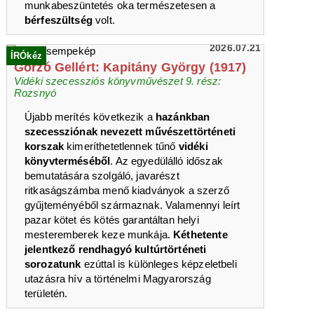
munkabeszüntetés oka természetesen a
bérfeszültség
volt.
2026.07.21
ÍRÓkéz
Gorzó Gellért: Kapitány György (1917)
Vidéki szecessziós könyvművészet 9. rész:
Rozsnyó
Újabb merítés következik a
hazánkban
szecessziónak nevezett művészettörténeti
korszak
kimeríthetetlennek tűnő
vidéki
könyvterméséből
. Az egyedülálló időszak
bemutatására szolgáló, javarészt
ritkaságszámba menő kiadványok a szerző
gyűjteményéből származnak. Valamennyi leírt
pazar kötet és kötés garantáltan helyi
mesteremberek keze munkája.
Kéthetente
jelentkező rendhagyó kultúrtörténeti
sorozatunk
ezúttal is különleges képzeletbeli
utazásra hív a történelmi Magyarország
területén.