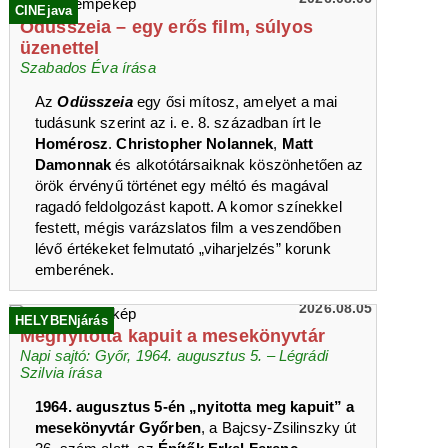
CINEjava
Odüsszeia – egy erős film, súlyos
üzenettel
Szabados Éva írása
Az
Odüsszeia
egy ősi mítosz, amelyet a mai
tudásunk szerint az i. e. 8. században írt le
Homérosz
.
Christopher Nolannek
,
Matt
Damonnak
és alkotótársaiknak köszönhetően az
örök érvényű történet egy méltó és magával
ragadó feldolgozást kapott. A komor színekkel
festett, mégis varázslatos film a veszendőben
lévő értékeket felmutató „viharjelzés” korunk
emberének.
2026.08.05
HELYBENjárás
Megnyitotta kapuit a mesekönyvtár
Napi sajtó: Győr, 1964. augusztus 5. – Légrádi
Szilvia írása
1964. augusztus 5-én „nyitotta meg kapuit” a
mesekönyvtár Győrben
, a Bajcsy-Zsilinszky út