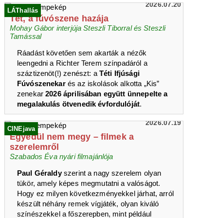
2026.07.20
LÁThallás
Tét, a fúvószene hazája
Mohay Gábor interjúja Steszli Tiborral és Steszli
Tamással
Ráadást követően sem akarták a nézők
leengedni a Richter Terem színpadáról a
száztizenöt(!) zenészt: a
Téti Ifjúsági
Fúvószenekar
és az iskolások alkotta „Kis”
zenekar
2026 áprilisában együtt ünnepelte a
megalakulás ötvenedik évfordulóját
.
2026.07.19
CINEjava
Egyedül nem megy – filmek a
szerelemről
Szabados Éva nyári filmajánlója
Paul Géraldy
szerint a nagy szerelem olyan
tükör, amely képes megmutatni a valóságot.
Hogy ez milyen következményekkel járhat, arról
készült néhány remek vígjáték, olyan kiváló
színészekkel a főszerepben, mint például