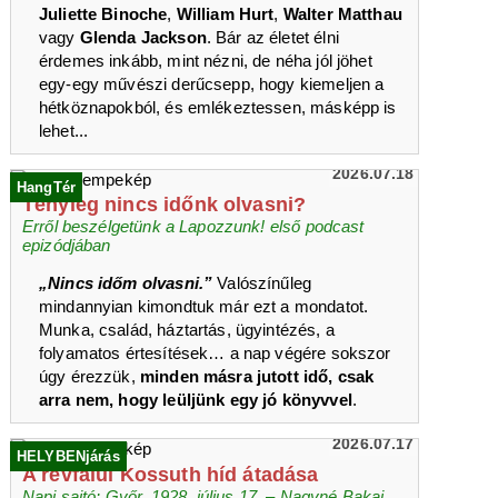
Juliette Binoche
,
William Hurt
,
Walter Matthau
vagy
Glenda Jackson
. Bár az életet élni
érdemes inkább, mint nézni, de néha jól jöhet
egy-egy művészi derűcsepp, hogy kiemeljen a
hétköznapokból, és emlékeztessen, másképp is
lehet...
2026.07.18
HangTér
Tényleg nincs időnk olvasni?
Erről beszélgetünk a Lapozzunk! első podcast
epizódjában
„Nincs időm olvasni.”
Valószínűleg
mindannyian kimondtuk már ezt a mondatot.
Munka, család, háztartás, ügyintézés, a
folyamatos értesítések… a nap végére sokszor
úgy érezzük,
minden másra jutott idő, csak
arra nem, hogy leüljünk egy jó könyvvel
.
2026.07.17
HELYBENjárás
A révfalui Kossuth híd átadása
Napi sajtó: Győr, 1928. július 17. – Nagyné Bakai