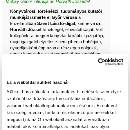
Mohay Gábor interjúja dr. Horváth Józseffel
Könyvtárosi, történészi, tudományos kutatói
munkáját ismerte el Győr városa
a
közelmúltban
Szent László-díjjal
, kiemelve
dr.
Horváth József
tehetségét, elhivatottságát. Volt
kollégánk, a megyei könyvtár korábbi igazgatója,
majd igazgatóhelyettese nem pihen a babérjain,
nyugdíjasként épp azon a részlegen dolgozik,
amely kimaradt az ezt megelőző évtizedekben.
2026.07.26
ÍRÓkéz
Huszthy Viola: Violencia
Szilvási Krisztián könyvajánlója
Ez a weboldal sütiket használ
A
Magyar Napló Kiadó
gondozásában jelent meg
Sütiket használunk a tartalmak és hirdetések személyre
Huszthy Viola
Violencia
című debütáló kötete: a
szabásához, közösségi funkciók biztosításához,
megrázó és húsbavágóan őszinte, önéletrajzi
valamint weboldalforgalmunk elemzéséhez. Ezenkívül
ihletésű regény egy fiatal nő nemi erőszak utáni
közösségi média-, hirdető- és elemező partnereinkkel
traumafeldolgozását, a társadalmi elutasítottságot
megosztjuk az Ön weboldalhasználatra vonatkozó
és a gyógyulás rögös útját mutatja be.
adatait, akik kombinálhatják az adatokat más olyan