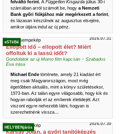
felváltó forint.
A
Független Kisgazda
július 30-i
számában arról számolt be, hogy
a Nemzeti
Bank győri fiókjához már megérkezett a forint
,
és lázasan készülnek az augusztus elsejére,
amikor útjára indul az új pénz.
2026.07.31
eSTéBé
Ellopott idő – ellopott élet? Miért
offoltuk ki a lassú időt?
Gondolatok az új Momo film kapcsán − Szabados
Éva írása
Michael Ende
története, amely 21 kiadást ért
meg csak Magyarországon, most még
égetőbben aktuális, mint a könyv születésekor,
1973-ban. Az talán egyre világosabb, hogy kik és
hogyan rabolják el az emberek életidejét. Azt
viszont egyre nehezebb látni, hogyan is
szerezhetnénk vissza…
2026.07.30
HELYBENjárás
Karsay Jolán, a győri tanítóképzés