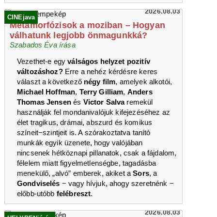
2026.08.03
CINEjava
Metamorfózisok a moziban – Hogyan
válhatunk legjobb önmagunkká?
Szabados Éva írása
Vezethet-e egy
válságos helyzet pozitív
változáshoz?
Erre a nehéz kérdésre keres
választ a következő
négy film
, amelyek alkotói,
Michael Hoffman
,
Terry Gilliam
,
Anders
Thomas Jensen
és
Victor Salva
remekül
használják fel mondanivalójuk kifejezéséhez az
élet tragikus, drámai, abszurd és komikus
színeit−szintjeit is. A szórakoztatva tanító
munkák egyik üzenete, hogy valójában
nincsenek hétköznapi pillanatok, csak a fájdalom,
félelem miatt figyelmetlenségbe, tagadásba
menekülő, „alvó” emberek, akiket a
Sors
, a
Gondviselés
− vagy hívjuk, ahogy szeretnénk −
előbb-utóbb
felébreszt
.
2026.08.03