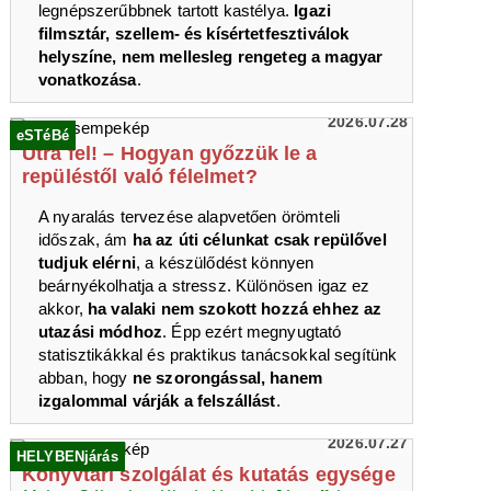
legnépszerűbbnek tartott kastélya.
Igazi
filmsztár, szellem- és kísértetfesztiválok
helyszíne, nem mellesleg rengeteg a magyar
vonatkozása
.
2026.07.28
eSTéBé
Útra fel! – Hogyan győzzük le a
repüléstől való félelmet?
A nyaralás tervezése alapvetően örömteli
időszak, ám
ha az úti célunkat csak repülővel
tudjuk elérni
, a készülődést könnyen
beárnyékolhatja a stressz. Különösen igaz ez
akkor,
ha valaki nem szokott hozzá ehhez az
utazási módhoz
. Épp ezért megnyugtató
statisztikákkal és praktikus tanácsokkal segítünk
abban, hogy
ne szorongással, hanem
izgalommal várják a felszállást
.
2026.07.27
HELYBENjárás
Könyvtári szolgálat és kutatás egysége