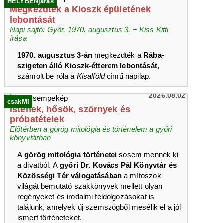
HELYBENjárás
Megkezdték a Kioszk épületének
lebontását
Napi sajtó: Győr, 1970. augusztus 3. − Kiss Kitti
írása
1970. augusztus 3-án
megkezdték a
Rába-
szigeten álló Kioszk-étterem lebontását
,
számolt be róla a
Kisalföld
című napilap.
2026.08.02
csakMI
Istenek, hősök, szörnyek és
próbatételek
Előtérben a görög mitológia és történelem a győri
könyvtárban
A
görög mitológia történetei
sosem mennek ki
a divatból. A
győri Dr. Kovács Pál Könyvtár és
Közösségi Tér válogatásában
a mítoszok
világát bemutató szakkönyvek mellett olyan
regényeket és irodalmi feldolgozásokat is
találunk, amelyek új szemszögből mesélik el a jól
ismert történeteket.