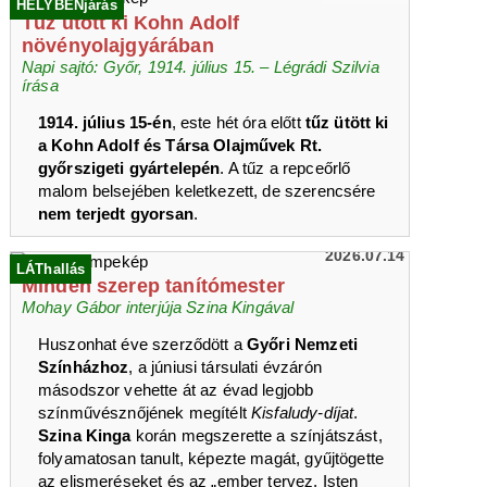
HELYBENjárás
Tűz ütött ki Kohn Adolf
növényolajgyárában
Napi sajtó: Győr, 1914. július 15. – Légrádi Szilvia
írása
1914. július 15-én
, este hét óra előtt
tűz ütött ki
a Kohn Adolf és Társa Olajművek Rt.
győrszigeti gyártelepén
. A tűz a repceőrlő
malom belsejében keletkezett, de szerencsére
nem terjedt gyorsan
.
2026.07.14
LÁThallás
Minden szerep tanítómester
Mohay Gábor interjúja Szina Kingával
Huszonhat éve szerződött a
Győri Nemzeti
Színházhoz
, a júniusi társulati évzárón
másodszor vehette át az évad legjobb
színművésznőjének megítélt
Kisfaludy-díjat
.
Szina Kinga
korán megszerette a színjátszást,
folyamatosan tanult, képezte magát, gyűjtögette
az elismeréseket és az „ember tervez, Isten