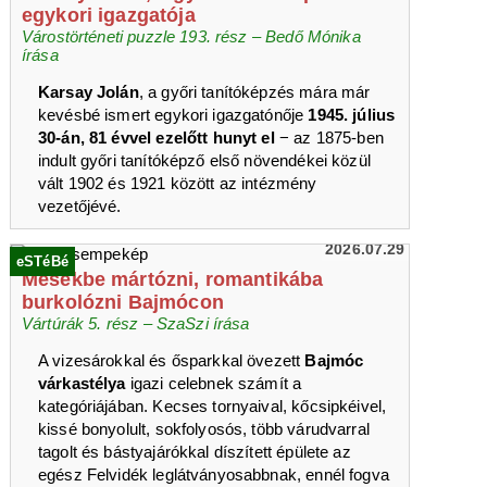
egykori igazgatója
Várostörténeti puzzle 193. rész – Bedő Mónika
írása
Karsay Jolán
, a győri tanítóképzés mára már
kevésbé ismert egykori igazgatónője
1945. július
30-án, 81 évvel ezelőtt hunyt el
− az 1875-ben
indult győri tanítóképző első növendékei közül
vált 1902 és 1921 között az intézmény
vezetőjévé.
2026.07.29
eSTéBé
Mesékbe mártózni, romantikába
burkolózni Bajmócon
Vártúrák 5. rész – SzaSzi írása
A vizesárokkal és ősparkkal övezett
Bajmóc
várkastélya
igazi celebnek számít a
kategóriájában. Kecses tornyaival, kőcsipkéivel,
kissé bonyolult, sokfolyosós, több várudvarral
tagolt és bástyajárókkal díszített épülete az
egész Felvidék leglátványosabbnak, ennél fogva