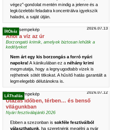
végez”-gondolat mentén mindig a jelenre és a
legközelebbi feladatra koncentrálva igyekszik
haladni, a saját útján.
2026.07.13
ÍRÓkéz
Ahol a víz az úr
Borzongató krimik, amelyek biztosan lehűtik a
kedélyeket
Nem árt egy kis borzongás a forró nyári
napokra!
A kánikulában ez a
néhány krimi
megmutatja, hogy a legnyugodtabb vizek is
rejthetnek sötét titkokat. A hűsítő hatás garantált a
legmelegebb délutánokra is.
2026.07.12
LÁThallás
Utazás időben, térben… és benső
világunkban
Nyári fesztiválajánló 2026
Ebben a szezonban is
sokféle fesztiválból
választhatunk
, ha szeretnénk megélni a nyár