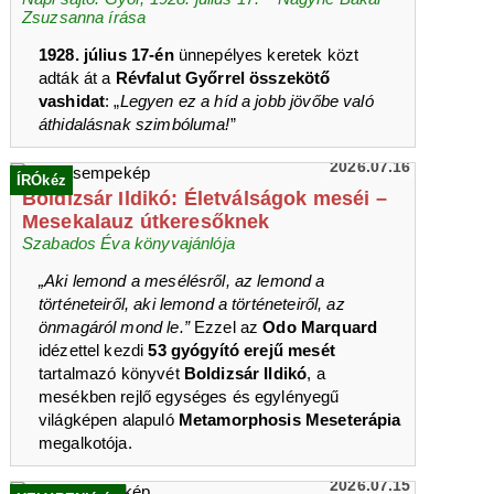
Zsuzsanna írása
1928. július 17-én
ünnepélyes keretek közt
adták át a
Révfalut Győrrel összekötő
vashidat
: „
Legyen ez a híd a jobb jövőbe való
áthidalásnak szimbóluma!
”
2026.07.16
ÍRÓkéz
Boldizsár Ildikó: Életválságok meséi –
Mesekalauz útkeresőknek
Szabados Éva könyvajánlója
„Aki lemond a mesélésről, az lemond a
történeteiről, aki lemond a történeteiről, az
önmagáról mond le.”
Ezzel az
Odo Marquard
idézettel kezdi
53 gyógyító erejű mesét
tartalmazó könyvét
Boldizsár Ildikó
, a
mesékben rejlő egységes és egylényegű
világképen alapuló
Metamorphosis Meseterápia
megalkotója.
2026.07.15