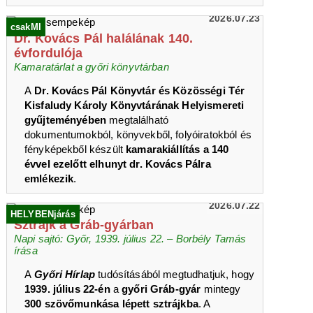
2026.07.23
csakMI
Dr. Kovács Pál halálának 140.
évfordulója
Kamaratárlat a győri könyvtárban
A
Dr. Kovács Pál Könyvtár és Közösségi Tér
Kisfaludy Károly Könyvtárának Helyismereti
gyűjteményében
megtalálható
dokumentumokból, könyvekből, folyóiratokból és
fényképekből készült
kamarakiállítás a 140
évvel ezelőtt elhunyt dr. Kovács Pálra
emlékezik
.
2026.07.22
HELYBENjárás
Sztrájk a Gráb-gyárban
Napi sajtó: Győr, 1939. július 22. – Borbély Tamás
írása
A
Győri Hírlap
tudósításából megtudhatjuk, hogy
1939. július 22-én
a
győri Gráb-gyár
mintegy
300 szövőmunkása lépett sztrájkba
. A