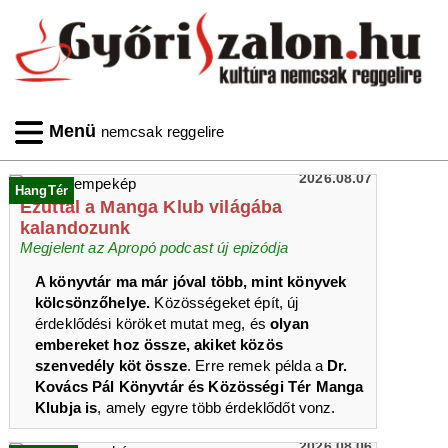
Menü
nemcsak reggelire
2026.08.07
HangTér
Ezúttal a Manga Klub világába
kalandozunk
Megjelent az Apropó podcast új epizódja
A könyvtár ma már jóval több, mint könyvek
kölcsönzőhelye.
Közösségeket épít, új
érdeklődési köröket mutat meg, és
olyan
embereket hoz össze, akiket közös
szenvedély köt össze
. Erre remek példa a
Dr.
Kovács Pál Könyvtár és Közösségi Tér Manga
Klubja is
, amely egyre több érdeklődőt vonz.
2026.08.06