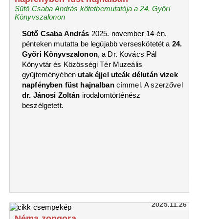
Sütő Csaba András kötetbemutatója a 24. Győri
Könyvszalonon
Sütő Csaba András
2025. november 14-én,
pénteken mutatta be legújabb verseskötetét a
24.
Győri Könyvszalonon
, a Dr. Kovács Pál
Könyvtár és Közösségi Tér Muzeális
gyűjteményében
utak éjjel utcák délután vizek
napfényben füst hajnalban
címmel. A szerzővel
dr. Jánosi Zoltán
irodalomtörténész
beszélgetett.
2025.11.26
Néma zongora