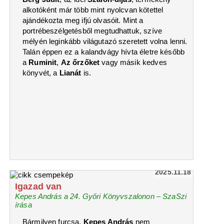
alkotóként már több mint nyolcvan kötettel
ajándékozta meg ifjú olvasóit. Mint a
portrébeszélgetésből megtudhattuk, szíve
mélyén leginkább világutazó szeretett volna lenni.
Talán éppen ez a kalandvágy hívta életre később
a
Ruminit
,
Az őrzőket
vagy másik kedves
könyvét, a
Lianát
is.
2025.11.18
Igazad van
Kepes András a 24. Győri Könyvszalonon – SzaSzi
írása
Bármilyen furcsa,
Kepes András
nem