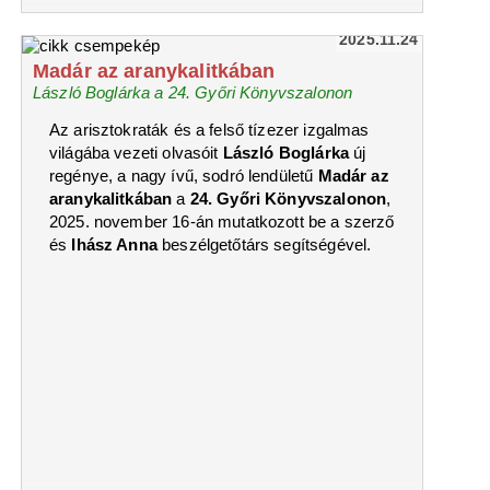
2025.11.24
Madár az aranykalitkában
László Boglárka a 24. Győri Könyvszalonon
Az arisztokraták és a felső tízezer izgalmas
világába vezeti olvasóit
László Boglárka
új
regénye, a nagy ívű, sodró lendületű
Madár az
aranykalitkában
a
24. Győri Könyvszalonon
,
2025. november 16-án mutatkozott be a szerző
és
Ihász Anna
beszélgetőtárs segítségével.