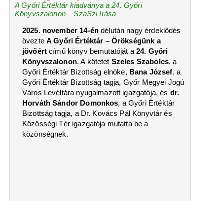
A Győri Értéktár kiadványa a 24. Győri
Könyvszalonon – SzaSzi írása
2025. november 14-én
délután nagy érdeklődés
övezte
A Győri Értéktár – Örökségünk a
jövőért
című könyv bemutatóját a
24. Győri
Könyvszalonon
. A kötetet
Szeles Szabolcs
, a
Győri Értéktár Bizottság elnöke,
Bana József
, a
Győri Értéktár Bizottság tagja, Győr Megyei Jogú
Város Levéltára nyugalmazott igazgatója, és
dr.
Horváth Sándor Domonkos
, a Győri Értéktár
Bizottság tagja, a Dr. Kovács Pál Könyvtár és
Közösségi Tér igazgatója mutatta be a
közönségnek.