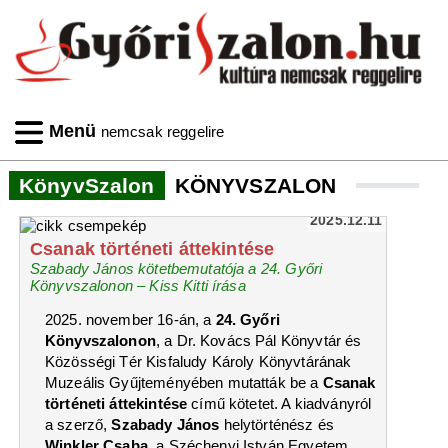
Menü
nemcsak reggelire
KönyvSzalon
KÖNYVSZALON
2025.12.11
Csanak történeti áttekintése
Szabady János kötetbemutatója a 24. Győri
Könyvszalonon – Kiss Kitti írása
2025. november 16-án, a
24. Győri
Könyvszalonon
, a Dr. Kovács Pál Könyvtár és
Közösségi Tér Kisfaludy Károly Könyvtárának
Muzeális Gyűjteményében mutatták be a
Csanak
történeti áttekintése
című kötetet. A kiadványról
a szerző,
Szabady János
helytörténész és
Winkler Csaba
, a Széchenyi István Egyetem