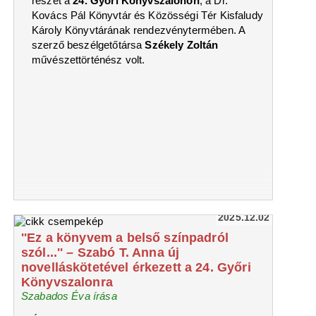
részét a
24. Győri Könyvszalonon
, a Dr.
Kovács Pál Könyvtár és Közösségi Tér Kisfaludy
Károly Könyvtárának rendezvénytermében. A
szerző beszélgetőtársa
Székely Zoltán
művészettörténész volt.
2025.12.02
''Ez a könyvem a belső színpadról
szól...'' – Szabó T. Anna új
novelláskötetével érkezett a 24. Győri
Könyvszalonra
Szabados Éva írása