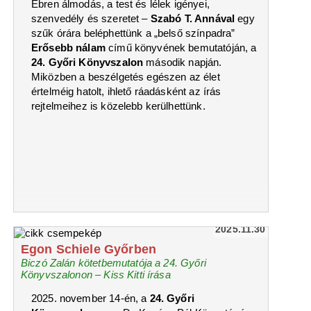
Ébren álmodás, a test és lélek igényei,
szenvedély és szeretet –
Szabó T. Annával
egy
szűk órára beléphettünk a „belső színpadra”
Erősebb nálam
című könyvének bemutatóján, a
24. Győri Könyvszalon
második napján.
Miközben a beszélgetés egészen az élet
értelméig hatolt, ihlető ráadásként az írás
rejtelmeihez is közelebb kerülhettünk.
2025.11.30
Egon Schiele Győrben
Biczó Zalán kötetbemutatója a 24. Győri
Könyvszalonon – Kiss Kitti írása
2025. november 14-én, a
24. Győri