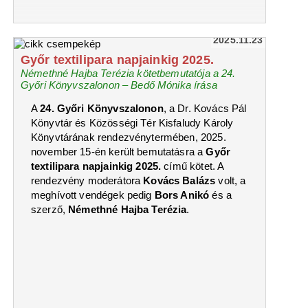
2025.11.23
Győr textilipara napjainkig 2025.
Némethné Hajba Terézia kötetbemutatója a 24.
Győri Könyvszalonon – Bedő Mónika írása
A
24. Győri Könyvszalonon
, a Dr. Kovács Pál
Könyvtár és Közösségi Tér Kisfaludy Károly
Könyvtárának rendezvénytermében, 2025.
november 15-én került bemutatásra a
Győr
textilipara napjainkig 2025.
című kötet. A
rendezvény moderátora
Kovács Balázs
volt, a
meghívott vendégek pedig
Bors Anikó
és a
szerző,
Némethné Hajba Terézia
.