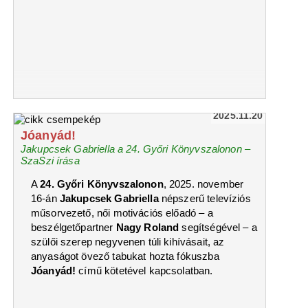
2025.11.20
Jóanyád!
Jakupcsek Gabriella a 24. Győri Könyvszalonon –
SzaSzi írása
A
24. Győri
Könyvszalonon
, 2025. november
16-án
Jakupcsek Gabriella
népszerű televíziós
műsorvezető, női motivációs előadó – a
beszélgetőpartner
Nagy Roland
segítségével – a
szülői szerep negyvenen túli kihívásait, az
anyaságot övező tabukat hozta fókuszba
Jóanyád!
című kötetével kapcsolatban.