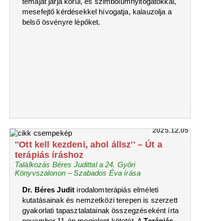
témáját járja körül, és szimbólumnyitogatókkal,
mesefejtő kérdésekkel hívogatja, kalauzolja a
belső ösvényre lépőket.
2025.12.05
''Ott kell kezdeni, ahol állsz'' – Út a
terápiás íráshoz
Találkozás Béres Judittal a 24. Győri
Könyvszalonon – Szabados Éva írása
Dr. Béres Judit
irodalomterápiás elméleti
kutatásainak és nemzetközi terepen is szerzett
gyakorlati tapasztalatainak összegzéseként írta
november 11-én megjelent kötetét. A
Terápiás