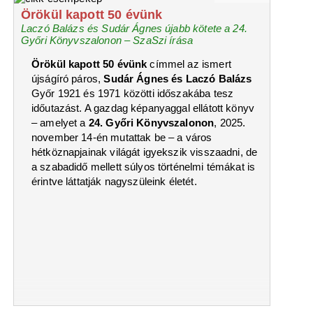
Örökül kapott 50 évünk
Laczó Balázs és Sudár Ágnes újabb kötete a 24.
Győri Könyvszalonon – SzaSzi írása
Örökül kapott 50 évünk
címmel az ismert
újságíró páros,
Sudár Ágnes és Laczó Balázs
Győr 1921 és 1971 közötti időszakába tesz
időutazást. A gazdag képanyaggal ellátott könyv
– amelyet a
24. Győri Könyvszalonon
, 2025.
november 14-én mutattak be – a város
hétköznapjainak világát igyekszik visszaadni, de
a szabadidő mellett súlyos történelmi témákat is
érintve láttatják nagyszüleink életét.