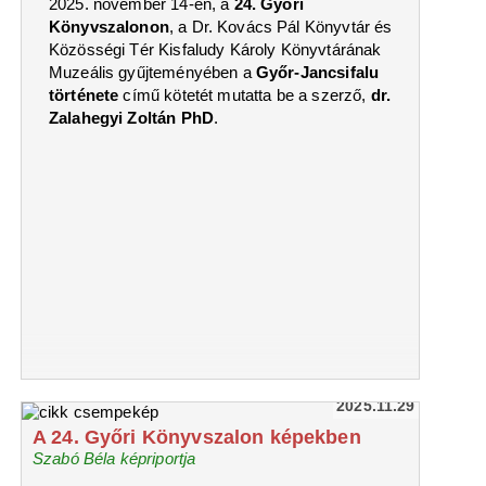
2025. november 14-én, a
24. Győri
Könyvszalonon
, a Dr. Kovács Pál Könyvtár és
Közösségi Tér Kisfaludy Károly Könyvtárának
Muzeális gyűjteményében a
Győr-Jancsifalu
története
című kötetét mutatta be a szerző,
dr.
Zalahegyi Zoltán PhD
.
2025.11.29
A 24. Győri Könyvszalon képekben
Szabó Béla képriportja