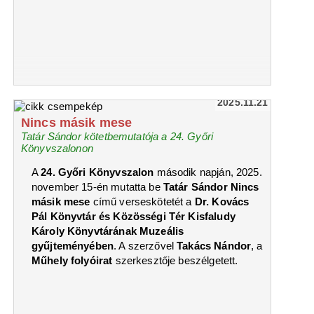
2025.11.21
Nincs másik mese
Tatár Sándor kötetbemutatója a 24. Győri
Könyvszalonon
A
24. Győri Könyvszalon
második napján, 2025.
november 15-én mutatta be
Tatár Sándor Nincs
másik mese
című verseskötetét a
Dr. Kovács
Pál Könyvtár és Közösségi Tér Kisfaludy
Károly Könyvtárának Muzeális
gyűjteményében
. A szerzővel
Takács Nándor
, a
Műhely folyóirat
szerkesztője beszélgetett.