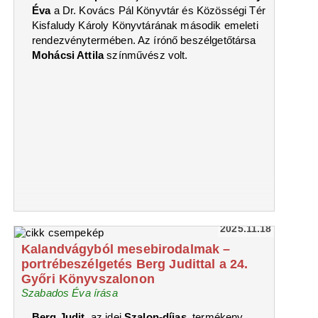
Éva
a Dr. Kovács Pál Könyvtár és Közösségi Tér
Kisfaludy Károly Könyvtárának második emeleti
rendezvénytermében. Az írónő beszélgetőtársa
Mohácsi Attila
színművész volt.
2025.11.18
Kalandvágyból mesebirodalmak –
portrébeszélgetés Berg Judittal a 24.
Győri Könyvszalonon
Szabados Éva írása
Berg Judit
, az idei
Szalon-díjas
, termékeny