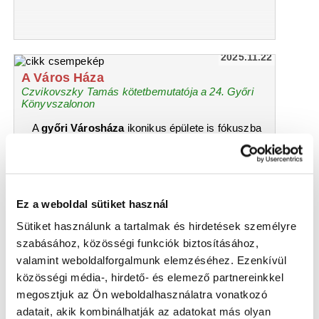
2025.11.22
A Város Háza
Czvikovszky Tamás kötetbemutatója a 24. Győri
Könyvszalonon
A
győri Városháza
ikonikus épülete is fókuszba
került 2025. november 15-én a
24. Győri
Könyvszalonon
:
Czvikovszky Tamás
mutatta
be bővített kötetét a
Dr. Kovács Pál Könyvtár és
Közösségi Tér Kisfaludy Károly Könyvtárának
rendezvénytermében.
Ez a weboldal sütiket használ
Sütiket használunk a tartalmak és hirdetések személyre
szabásához, közösségi funkciók biztosításához,
valamint weboldalforgalmunk elemzéséhez. Ezenkívül
közösségi média-, hirdető- és elemező partnereinkkel
megosztjuk az Ön weboldalhasználatra vonatkozó
adatait, akik kombinálhatják az adatokat más olyan