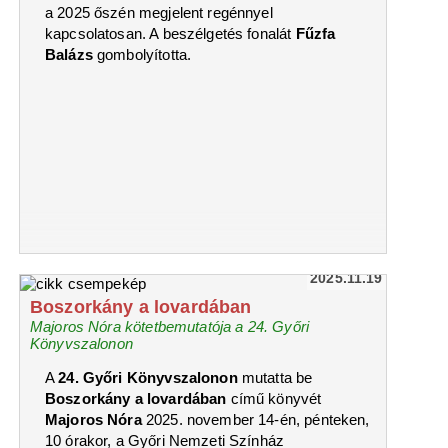
a 2025 őszén megjelent regénnyel
kapcsolatosan. A beszélgetés fonalát
Fűzfa
Balázs
gombolyította.
2025.11.19
Boszorkány a lovardában
Majoros Nóra kötetbemutatója a 24. Győri
Könyvszalonon
A
24. Győri Könyvszalonon
mutatta be
Boszorkány a lovardában
című könyvét
Majoros Nóra
2025. november 14-én, pénteken,
10 órakor, a Győri Nemzeti Színház