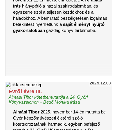
írás
hiánypótló a hazai szakirodalomban, és
egyszerre szól a teljesen kezdőkhöz és a
haladókhoz. A bemutató beszélgetésen izgalmas
betekintést nyerhettünk a
saját élményt nyújtó
gyakorlatokban
gazdag könyv tartalmába.
2025.12.03
Évről évre III.
Almási Tibor kötetbemutatója a 24. Győri
Könyvszalonon – Bedő Mónika írása
Almási Tibor
2025. november 14-én mutatta be
Győr képzőművészeti életéről szóló
kötetsorozatának harmadik, egyben befejező