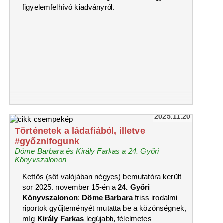
figyelemfelhívó kiadványról.
2025.11.20
Történetek a ládafiából, illetve
#győznifogunk
Döme Barbara és Király Farkas a 24. Győri
Könyvszalonon
Kettős (sőt valójában négyes) bemutatóra került
sor 2025. november 15-én a
24. Győri
Könyvszalonon
:
Döme Barbara
friss irodalmi
riportok gyűjteményét mutatta be a közönségnek,
míg
Király Farkas
legújabb, félelmetes