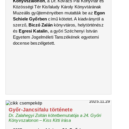
Könyvszalonon
, a Dr. Kovács Pál Könyvtár és
Közösségi Tér Kisfaludy Károly Könyvtárának
Muzeális gyűjteményében mutatták be az
Egon
Schiele Győrben
című kötetet. A kiadványról a
szerző,
Biczó Zalán
könyvtáros, helytörténész
és
Egresi Katalin
, a győri Széchenyi István
Egyetem Jogelméleti Tanszékének egyetemi
docense beszélgetett.
2025.11.29
Győr-Jancsifalu története
Dr. Zalahegyi Zoltán kötetbemutatója a 24. Győri
Könyvszalonon – Kiss Kitti írása