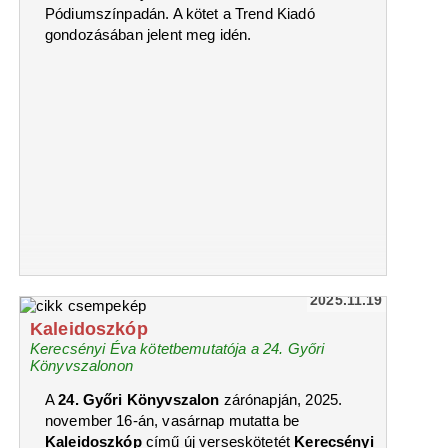
Pódiumszínpadán. A kötet a Trend Kiadó
gondozásában jelent meg idén.
2025.11.19
Kaleidoszkóp
Kerecsényi Éva kötetbemutatója a 24. Győri
Könyvszalonon
A
24. Győri Könyvszalon
zárónapján, 2025.
november 16-án, vasárnap mutatta be
Kaleidoszkóp
című új verseskötetét
Kerecsényi