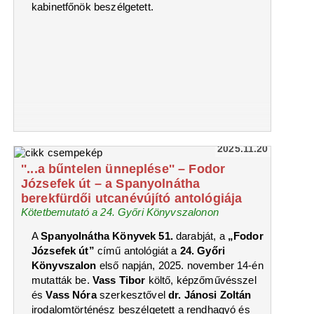
kabinetfőnök beszélgetett.
2025.11.20
''...a bűntelen ünneplése'' – Fodor
Józsefek út – a Spanyolnátha
berekfürdői utcanévújító antológiája
Kötetbemutató a 24. Győri Könyvszalonon
A
Spanyolnátha Könyvek 51.
darabját, a
„Fodor
Józsefek út”
című antológiát a
24. Győri
Könyvszalon
első napján, 2025. november 14-én
mutatták be.
Vass Tibor
költő, képzőművésszel
és
Vass Nóra
szerkesztővel
dr.
Jánosi Zoltán
irodalomtörténész beszélgetett a rendhagyó és