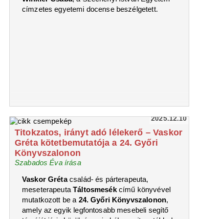
címzetes egyetemi docense beszélgetett.
2025.12.10
Titokzatos, irányt adó lélekerő – Vaskor
Gréta kötetbemutatója a 24. Győri
Könyvszalonon
Szabados Éva írása
Vaskor Gréta
család- és párterapeuta,
meseterapeuta
Táltosmesék
című könyvével
mutatkozott be a
24. Győri Könyvszalonon
,
amely az egyik legfontosabb mesebeli segítő