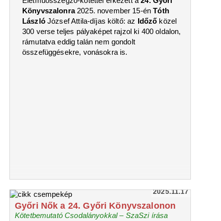
Életműösszegző-kötettel érkezett a
24. Győri
Könyvszalonra
2025. november 15-én
Tóth
László
József Attila-díjas költő: az
Időző
közel
300 verse teljes pályaképet rajzol ki 400 oldalon,
rámutatva eddig talán nem gondolt
összefüggésekre, vonásokra is.
2025.11.17
Győri Nők a 24. Győri Könyvszalonon
Kötetbemutató Csodalányokkal – SzaSzi írása