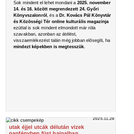
Sok mindent el lehet mondani a
2025. november
14. és 16. között megrendezett 24. Győri
Könyvszalonról
, és a
Dr. Kovács Pál Könyvtár
és Közösségi Tér online kulturális magazinja
ezúttal is sok mindent elmondott már róla
szavakban, azonban az átélést,
visszaemlékezést talán még jobban elősegíti, ha
mindezt képekben is megtesszük
.
2025.11.28
utak éjjel utcák délután vizek
napfényben füst hajnalban