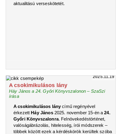
aktualitású verseskötetét.
2025.11.19
A csokimikulásos lány
Háy János a 24. Győri Könyvszalonon – SzaSzi
írása
A csokimikulásos lány
című regényével
érkezett
Háy János
2025. november 15-én a
24.
Győri Könyvszalonra
. Felnövekedéstörténet,
valóságábrázolás, hitelesség, írói módszerek –
többek között ezek a kérdéskörök kerültek szóba