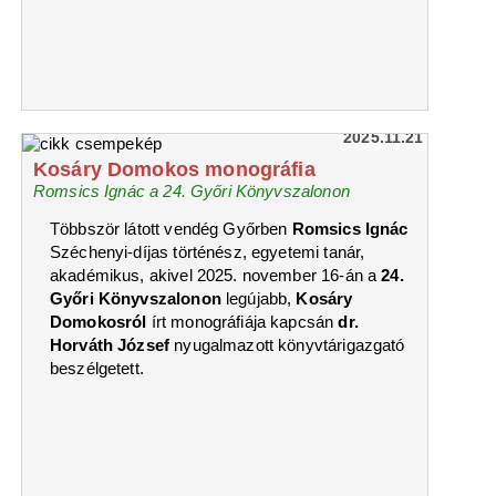
2025.11.21
Kosáry Domokos monográfia
Romsics Ignác a 24. Győri Könyvszalonon
Többször látott vendég Győrben
Romsics Ignác
Széchenyi-díjas történész, egyetemi tanár,
akadémikus, akivel 2025. november 16-án a
24.
Győri Könyvszalonon
legújabb,
Kosáry
Domokosról
írt monográfiája kapcsán
dr.
Horváth József
nyugalmazott könyvtárigazgató
beszélgetett.