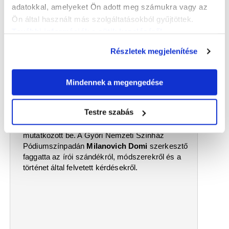
adatokkal, amelyeket Ön adott meg számukra vagy az
Ön által használt más szolgáltatásokból gyűjtöttek.
További információk a sütik kezeléséről
.
Részletek megjelenítése
2025.11.21
Távoli rokonok
Czakó Zsófia a 24. Győri Könyvszalonon – SzaSzi
Mindennek a megengedése
írása
Czakó Zsófia
Távoli rokonok
című kötete alig
Testre szabás
pár hete jelent meg, és 2025. november 16-án a
24. Győri Könyvszalonon
máris sikerrel
mutatkozott be. A Győri Nemzeti Színház
Pódiumszínpadán
Milanovich Domi
szerkesztő
faggatta az írói szándékról, módszerekről és a
történet által felvetett kérdésekről.