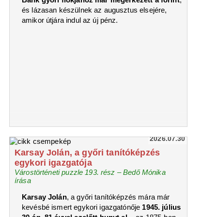
és lázasan készülnek az augusztus elsejére,
amikor útjára indul az új pénz.
2026.07.30
Karsay Jolán, a győri tanítóképzés
egykori igazgatója
Várostörténeti puzzle 193. rész – Bedő Mónika
írása
Karsay Jolán
, a győri tanítóképzés mára már
kevésbé ismert egykori igazgatónője
1945. július