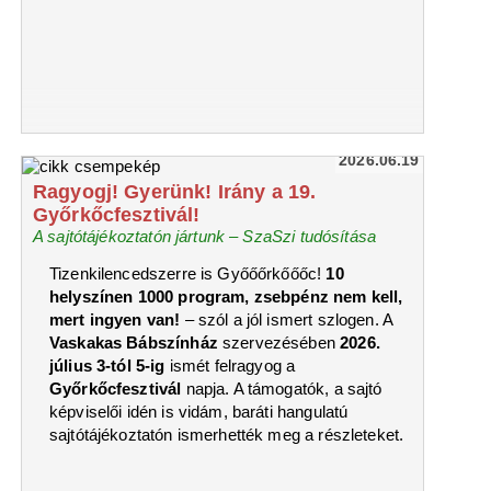
2026.06.19
Ragyogj! Gyerünk! Irány a 19.
Győrkőcfesztivál!
A sajtótájékoztatón jártunk – SzaSzi tudósítása
Tizenkilencedszerre is Győőőrkőőőc!
10
helyszínen 1000 program, zsebpénz nem kell,
mert ingyen van!
– szól a jól ismert szlogen. A
Vaskakas Bábszínház
szervezésében
2026.
július 3-tól 5-ig
ismét felragyog a
Győrkőcfesztivál
napja. A támogatók, a sajtó
képviselői idén is vidám, baráti hangulatú
sajtótájékoztatón ismerhették meg a részleteket.