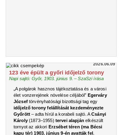
2026.06.09
123 éve épült a győri időjelző torony
Napi sajtó: Győr, 1903. június 9. – SzaSzi írása
„A polgárok hasznos tájékoztatása és a városi
élet vonzerejének növelése céljából”
Egerváry
József
törvényhatósági bizottsági tag egy
időjelző torony felállítását kezdeményezte
Győrött
– adta hírül a korabeli sajtó. A
Csányi
Károly
(1873–1955)
tervei alapján
elkészült
tornyot az akkori
Erzsébet téren (ma Bécsi
kapu tér) 1903. június 9-én avatták fel
.