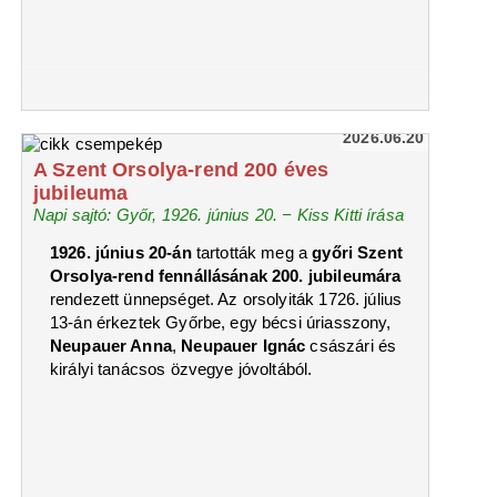
2026.06.20
A Szent Orsolya-rend 200 éves
jubileuma
Napi sajtó: Győr, 1926. június 20. − Kiss Kitti írása
1926. június 20-án
tartották meg a
győri Szent
Orsolya-rend fennállásának 200. jubileumára
rendezett ünnepséget. Az orsolyiták 1726. július
13-án érkeztek Győrbe, egy bécsi úriasszony,
Neupauer Anna
,
Neupauer Ignác
császári és
királyi tanácsos özvegye jóvoltából.