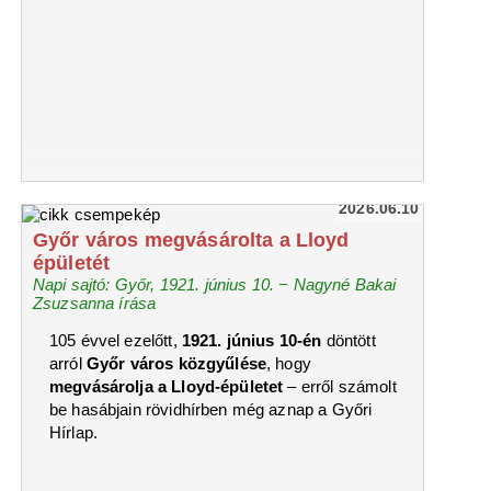
2026.06.10
Győr város megvásárolta a Lloyd
épületét
Napi sajtó: Győr, 1921. június 10. − Nagyné Bakai
Zsuzsanna írása
105 évvel ezelőtt,
1921. június 10-én
döntött
arról
Győr város közgyűlése
, hogy
megvásárolja a Lloyd-épületet
– erről számolt
be hasábjain rövidhírben még aznap a Győri
Hírlap.