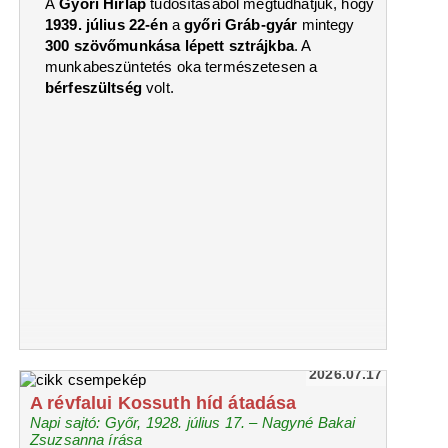
A
Győri Hírlap
tudósításából megtudhatjuk, hogy
1939. július 22-én
a
győri Gráb-gyár
mintegy
300 szövőmunkása lépett sztrájkba
. A
munkabeszüntetés oka természetesen a
bérfeszültség
volt.
2026.07.17
A révfalui Kossuth híd átadása
Napi sajtó: Győr, 1928. július 17. – Nagyné Bakai
Zsuzsanna írása