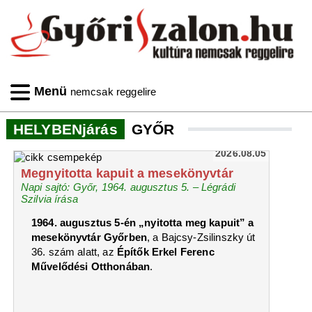
Menü
nemcsak reggelire
HELYBENjárás
GYŐR
2026.08.05
Megnyitotta kapuit a mesekönyvtár
Napi sajtó: Győr, 1964. augusztus 5. – Légrádi
Szilvia írása
1964. augusztus 5-én „nyitotta meg kapuit” a
mesekönyvtár Győrben
, a Bajcsy-Zsilinszky út
36. szám alatt, az
Építők Erkel Ferenc
Művelődési Otthonában
.