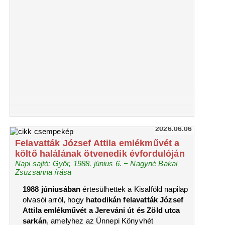
2026.06.06
Felavatták József Attila emlékművét a
költő halálának ötvenedik évfordulóján
Napi sajtó: Győr, 1988. június 6. − Nagyné Bakai
Zsuzsanna írása
1988 júniusában
értesülhettek a Kisalföld napilap
olvasói arról, hogy
hatodikán felavatták József
Attila emlékművét a Jereváni út és Zöld utca
sarkán
, amelyhez az Ünnepi Könyvhét