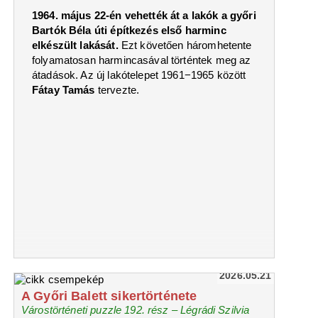
1964. május 22-én vehették át a lakók a győri
Bartók Béla úti építkezés első harminc
elkészült lakását.
Ezt követően háromhetente
folyamatosan harmincasával történtek meg az
átadások. Az új lakótelepet 1961−1965 között
Fátay Tamás
tervezte.
2026.05.21
A Győri Balett sikertörténete
Várostörténeti puzzle 192. rész – Légrádi Szilvia