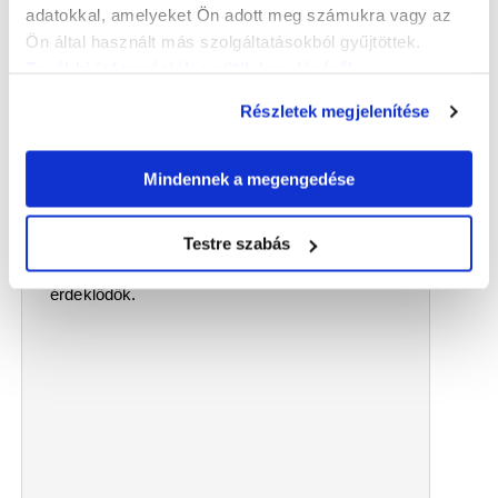
adatokkal, amelyeket Ön adott meg számukra vagy az
Ön által használt más szolgáltatásokból gyűjtöttek.
További információk a sütik kezeléséről
.
Részletek megjelenítése
2026.06.24
Átadták a Frigyes-laktanyát
Napi sajtó: Győr, 1897. június 24. – Légrádi Szilvia
Mindennek a megengedése
írása
1897. június 24-én a Frigyes-laktanyát átadták
Testre szabás
a győri katonaság részére.
A fontos eseményről
a Győri Hírlap hasábjain olvashattak az
érdeklődők.