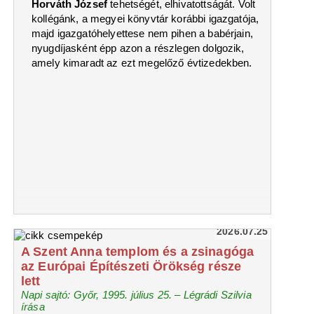
Horváth József
tehetségét, elhivatottságát. Volt
kollégánk, a megyei könyvtár korábbi igazgatója,
majd igazgatóhelyettese nem pihen a babérjain,
nyugdíjasként épp azon a részlegen dolgozik,
amely kimaradt az ezt megelőző évtizedekben.
2026.07.25
A Szent Anna templom és a zsinagóga
az Európai Építészeti Örökség része
lett
Napi sajtó: Győr, 1995. július 25. – Légrádi Szilvia
írása