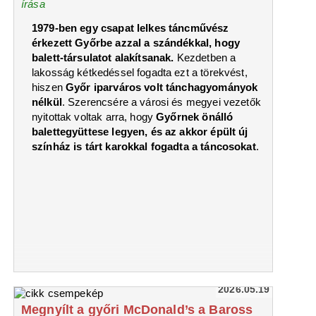
írása
1979-ben egy csapat lelkes táncművész
érkezett Győrbe azzal a szándékkal, hogy
balett-társulatot alakítsanak.
Kezdetben a
lakosság kétkedéssel fogadta ezt a törekvést,
hiszen
Győr iparváros volt tánchagyományok
nélkül
. Szerencsére a városi és megyei vezetők
nyitottak voltak arra, hogy
Győrnek önálló
balettegyüttese legyen, és az akkor épült új
színház is tárt karokkal fogadta a táncosokat
.
2026.05.19
Megnyílt a győri McDonald’s a Baross