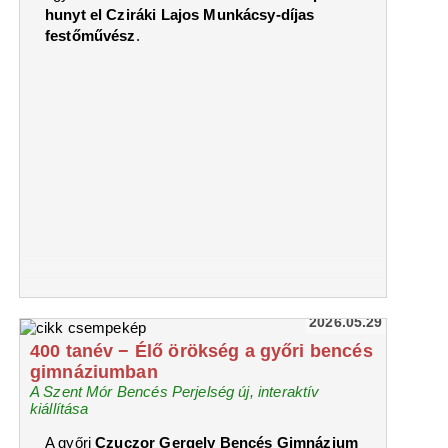
hunyt el Cziráki Lajos Munkácsy-díjas
festőművész
.
2026.05.29
400 tanév − Élő örökség a győri bencés
gimnáziumban
A Szent Mór Bencés Perjelség új, interaktív
kiállítása
A győri
Czuczor Gergely Bencés Gimnázium