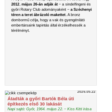
2012. május 26-án adják át
− a sindelfingeni és
győri Rotary Club adományaként −
a Széchenyi
téren a teret ábrázoló makettet
. A bronz
dombormű célja, hogy a vak és gyengénlátó
embertársaink tapintás által érzékelhessék a
térélményt.
2026.05.22
Átadták a győri Bartók Béla úti
építkezés első 30 lakását
Napi sajtó: Győr, 1964. május 22. − Kiss Kitti írása