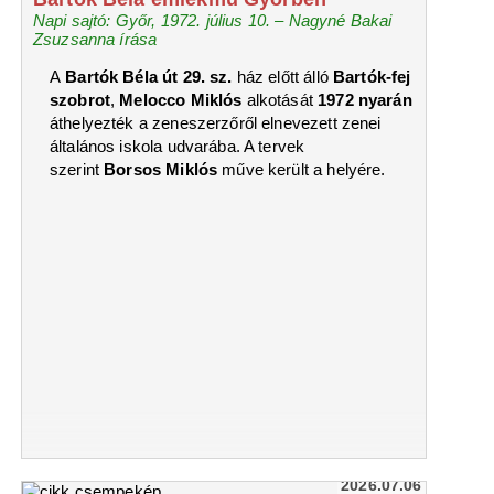
Napi sajtó: Győr, 1972. július 10. – Nagyné Bakai
Zsuzsanna írása
A
Bartók Béla út 29. sz.
ház előtt álló
Bartók-fej
szobrot
,
Melocco Miklós
alkotását
1972 nyarán
áthelyezték a zeneszerzőről elnevezett zenei
általános iskola udvarába. A tervek
szerint
Borsos Miklós
műve került a helyére.
2026.07.06