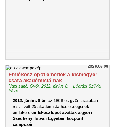
2026.06.08
Emlékoszlopot emeltek a kismegyeri
csata akadémistáinak
Napi sajtó: Győr, 2012. június 8. – Légrádi Szilvia
írása
2012. június 8-án
az 1809-es győri csatában
részt vett 29 akadémista hősiességének
emlékére
emlékoszlopot avattak a győri
Széchenyi István Egyetem központi
campusán
.