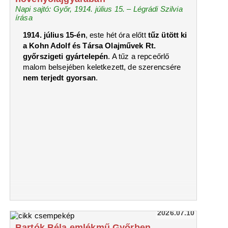
Napi sajtó: Győr, 1914. július 15. – Légrádi Szilvia
írása
1914. július 15-én
, este hét óra előtt
tűz ütött ki
a Kohn Adolf és Társa Olajművek Rt.
győrszigeti gyártelepén
. A tűz a repceőrlő
malom belsejében keletkezett, de szerencsére
nem terjedt gyorsan
.
2026.07.10
Bartók Béla emlékmű Győrben