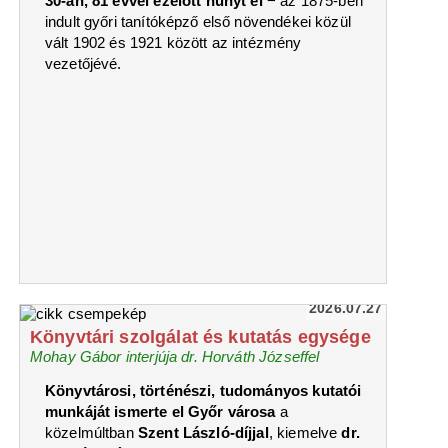
30-án, 81 évvel ezelőtt hunyt el
− az 1875-ben
indult győri tanítóképző első növendékei közül
vált 1902 és 1921 között az intézmény
vezetőjévé.
2026.07.27
Könyvtári szolgálat és kutatás egysége
Mohay Gábor interjúja dr. Horváth Józseffel
Könyvtárosi, történészi, tudományos kutatói
munkáját ismerte el Győr városa
a
közelmúltban
Szent László-díjjal
, kiemelve
dr.