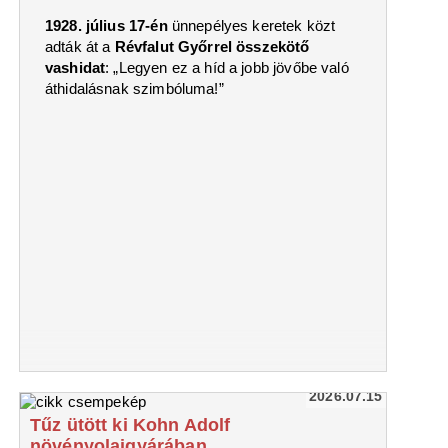
1928. július 17-én
ünnepélyes keretek közt
adták át a
Révfalut Győrrel összekötő
vashidat
: „Legyen ez a híd a jobb jövőbe való
áthidalásnak szimbóluma!”
2026.07.15
Tűz ütött ki Kohn Adolf
növényolajgyárában