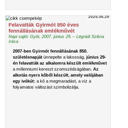
2026.06.29
Felavatták Gyirmót 850 éves
fennállásának emlékművét
Napi sajtó: Győr, 2007. június 29. – Légrádi Szilvia
írása
2007-ben Gyirmót fennállásának 850.
születésnapját
ünnepelte a lakosság,
június 29-
én felavatták az alkalomra készült emlékművet
a millenniumi kereszt szomszédságában.
Az
alkotás nyers kőből készült, amely valójában
egy ivókút:
a kő a megmaradást, a víz a
folyamatos változást szimbolizálja.