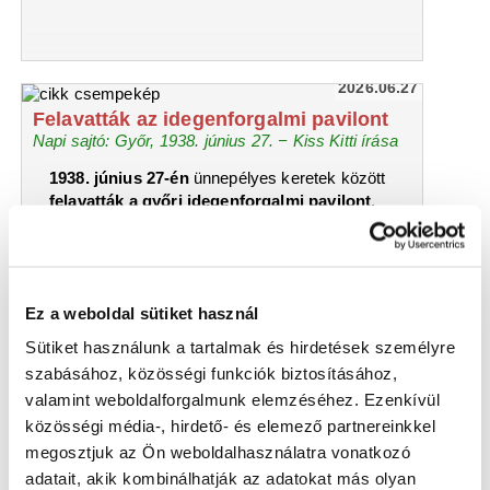
2026.06.27
Felavatták az idegenforgalmi pavilont
Napi sajtó: Győr, 1938. június 27. − Kiss Kitti írása
1938. június 27-én
ünnepélyes keretek között
felavatták a győri idegenforgalmi pavilont
,
amelyről a Győri Nemzeti Hírlap részletesen
számolt be a hasábjain.
Ez a weboldal sütiket használ
Sütiket használunk a tartalmak és hirdetések személyre
szabásához, közösségi funkciók biztosításához,
valamint weboldalforgalmunk elemzéséhez. Ezenkívül
közösségi média-, hirdető- és elemező partnereinkkel
megosztjuk az Ön weboldalhasználatra vonatkozó
adatait, akik kombinálhatják az adatokat más olyan