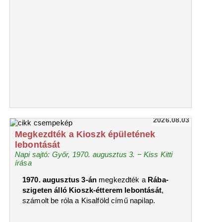
2026.08.03
Megkezdték a Kioszk épületének
lebontását
Napi sajtó: Győr, 1970. augusztus 3. − Kiss Kitti
írása
1970. augusztus 3-án
megkezdték a
Rába-
szigeten álló Kioszk-étterem lebontását
,
számolt be róla a Kisalföld című napilap.