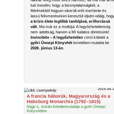
tud mesélni, hogy a bizonytalanságból, a
félelmekből hogyan sikerült erőt merítenie és
lassú felismeréseken keresztül eljutni odáig, hog
a krízis élete legfőbb tanítójává, erőforrássá
vált
. Ma már ez a mottója: A legyőzhetetlenség
nem adottság, hanem a MI tudatos döntésünk!
Invincibile – A legyőzhetetlen
című kötetét a
győri Ünnepi Könyvhét
keretében mutatta be
2026. június 13-án
.
2026.06.
A francia háborúk, Magyarország és a
Habsburg Monarchia (1792–1815)
Nagy-L. István kötetbemutatója a győri Ünnepi
Könyvhéten