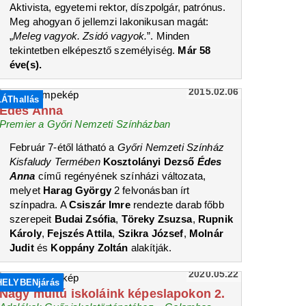
Aktivista, egyetemi rektor, díszpolgár, patrónus.
Meg ahogyan ő jellemzi lakonikusan magát:
„
Meleg vagyok. Zsidó vagyok.
”. Minden
tekintetben elképesztő személyiség.
Már 58
éve(s).
2015.02.06
LÁThallás
Édes Anna
Premier a Győri Nemzeti Színházban
Február 7-étől látható a
Győri Nemzeti Színház
Kisfaludy Termében
Kosztolányi Dezső
Édes
Anna
című regényének színházi változata,
melyet
Harag György
2 felvonásban írt
színpadra. A
Csiszár Imre
rendezte darab főbb
szerepeit
Budai Zsófia
,
Töreky Zsuzsa
,
Rupnik
Károly
,
Fejszés Attila
,
Szikra József
,
Molnár
Judit
és
Koppány Zoltán
alakítják.
2020.05.22
HELYBENjárás
Nagy múltú iskoláink képeslapokon 2.