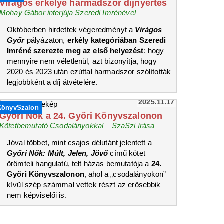
Virágos erkélye harmadszor díjnyertes
Mohay Gábor interjúja Szeredi Imrénével
Októberben hirdettek végeredményt a
Virágos
Győr
pályázaton,
erkély kategóriában Szeredi
Imréné szerezte meg az első helyezést
: hogy
mennyire nem véletlenül, azt bizonyítja, hogy
2020 és 2023 után ezúttal harmadszor szólították
legjobbként a díj átvételére.
2025.11.17
KönyvSzalon
Győri Nők a 24. Győri Könyvszalonon
Kötetbemutató Csodalányokkal – SzaSzi írása
Jóval többet, mint csajos délutánt jelentett a
Győri Nők: Múlt, Jelen, Jövő
című kötet
örömteli hangulatú, telt házas bemutatója a
24.
Győri Könyvszalonon
, ahol a „csodalányokon”
kívül szép számmal vettek részt az erősebbik
nem képviselői is.