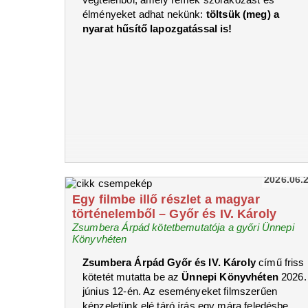
élményeket adhat nekünk:
töltsük (meg) a
nyarat hűsítő lapozgatással is!
2026.06.
Egy filmbe illő részlet a magyar
történelemből – Győr és IV. Károly
Zsumbera Árpád kötetbemutatója a győri Ünnepi
Könyvhéten
Zsumbera Árpád Győr és IV. Károly
című friss
kötetét mutatta be az
Ünnepi Könyvhéten
2026.
június 12-én. Az eseményeket filmszerűen
képzeletünk elé táró írás egy mára feledésbe