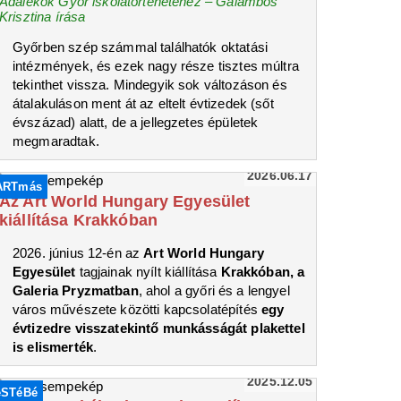
Adalékok Győr iskolatörténetéhez – Galambos
Krisztina írása
Győrben szép számmal találhatók oktatási
intézmények, és ezek nagy része tisztes múltra
tekinthet vissza. Mindegyik sok változáson és
átalakuláson ment át az eltelt évtizedek (sőt
évszázad) alatt, de a jellegzetes épületek
megmaradtak.
2026.06.17
ARTmás
Az Art World Hungary Egyesület
kiállítása Krakkóban
2026. június 12-én az
Art World Hungary
Egyesület
tagjainak nyílt kiállítása
Krakkóban, a
Galeria Pryzmatban
, ahol a győri és a lengyel
város művészete közötti kapcsolatépítés
egy
évtizedre visszatekintő munkásságát plakettel
is elismerték
.
2025.12.05
eSTéBé