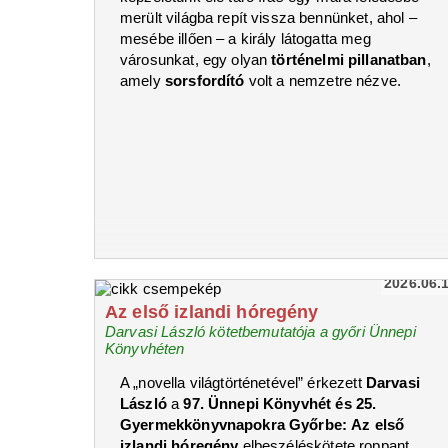
merült világba repít vissza bennünket, ahol –
mesébe illően – a király látogatta meg
városunkat, egy olyan
történelmi pillanatban
,
amely
sorsfordító
volt a nemzetre nézve.
2026.06.
Az első izlandi hóregény
Darvasi László kötetbemutatója a győri Ünnepi
Könyvhéten
A „novella világtörténetével” érkezett
Darvasi
László
a
97. Ünnepi Könyvhét és 25.
Gyermekkönyvnapokra Győrbe:
Az első
izlandi hóregény
elbeszéléskötete roppant