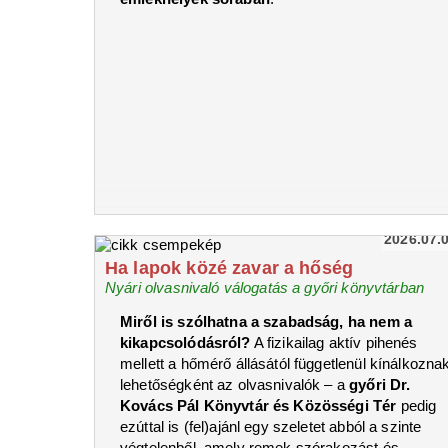
2026.07.
Ha lapok közé zavar a hőség
Nyári olvasnivaló válogatás a győri könyvtárban
Miről is szólhatna a szabadság, ha nem a
kikapcsolódásról?
A fizikailag aktív pihenés
mellett a hőmérő állásától függetlenül kínálkozna
lehetőségként az olvasnivalók – a
győri Dr.
Kovács Pál Könyvtár és Közösségi Tér
pedig
ezúttal is (fel)ajánl egy szeletet abból a szinte
végtelenből, amely remek szórakozást és