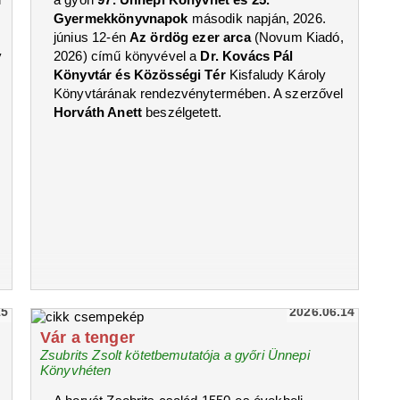
Gyermekkönyvnapok
második napján, 2026.
június 12-én
Az ördög ezer arca
(Novum Kiadó,
y
2026) című könyvével a
Dr. Kovács Pál
Könyvtár és Közösségi Tér
Kisfaludy Károly
Könyvtárának rendezvénytermében. A szerzővel
Horváth Anett
beszélgetett.
15
2026.06.14
Vár a tenger
Zsubrits Zsolt kötetbemutatója a győri Ünnepi
Könyvhéten