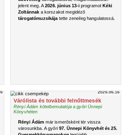
jelent meg. A
2026. június 13-i
programot
Kéki
Zoltánnak
a korszakot megidéző
tárogatómuzsikája
tette zeneileg hangulatossá.
16
2026.06.16
Várólista és további felnőttmesék
Rényi Ádám kötetbemutatója a győri Ünnepi
Könyvhéten
Rényi Ádám
már ismerősként tér vissza
városunkba. A győri
97. Ünnepi Könyvhét és 25.
Gyermekkönyvnapokon
legújabb