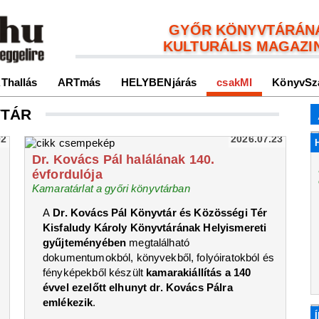
GYŐR KÖNYVTÁRÁN
KULTURÁLIS MAGAZI
Thallás
ARTmás
HELYBENjárás
csakMI
KönyvSz
VTÁR
02
2026.07.23
Dr. Kovács Pál halálának 140.
évfordulója
Kamaratárlat a győri könyvtárban
A
Dr. Kovács Pál Könyvtár és Közösségi Tér
Kisfaludy Károly Könyvtárának Helyismereti
gyűjteményében
megtalálható
dokumentumokból, könyvekből, folyóiratokból és
fényképekből készült
kamarakiállítás a 140
évvel ezelőtt elhunyt dr. Kovács Pálra
l
emlékezik
.