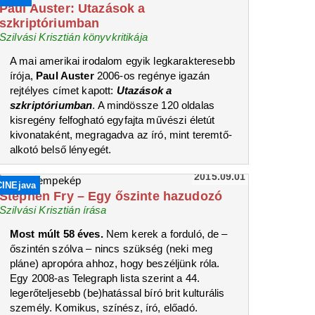
Paul Auster: Utazások a
szkriptóriumban
Szilvási Krisztián könyvkritikája
A mai amerikai irodalom egyik legkarakteresebb
írója,
Paul Auster
2006-os regénye igazán
rejtélyes címet kapott:
Utazások a
szkriptóriumban
. A mindössze 120 oldalas
kisregény felfogható egyfajta művészi életút
kivonataként, megragadva az író, mint teremtő-
alkotó belső lényegét.
2015.09.01
CINEjava
Stephen Fry – Egy őszinte hazudozó
Szilvási Krisztián írása
Most múlt 58 éves.
Nem kerek a forduló, de –
őszintén szólva – nincs szükség (neki meg
pláne) apropóra ahhoz, hogy beszéljünk róla.
Egy 2008-as Telegraph lista szerint a 44.
legerőteljesebb (be)hatással bíró brit kulturális
személy. Komikus, színész, író, előadó.