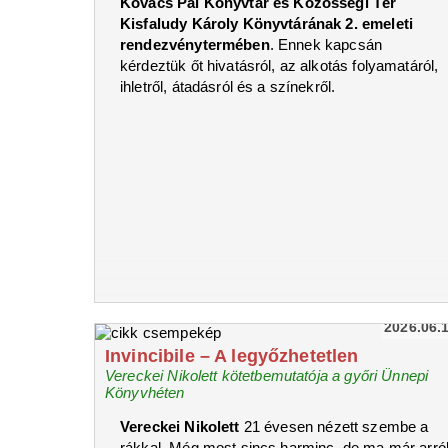
Kovács Pál Könyvtár és Közösségi Tér
Kisfaludy Károly Könyvtárának 2. emeleti
rendezvénytermében
. Ennek kapcsán
kérdeztük őt hivatásról, az alkotás folyamatáról,
ihletről, átadásról és a színekről.
2026.06.
Invincibile – A legyőzhetetlen
Vereckei Nikolett kötetbemutatója a győri Ünnepi
Könyvhéten
Vereckei Nikolett
21 évesen nézett szembe a
rákkal. Még most sincs harminc, de ma már arró