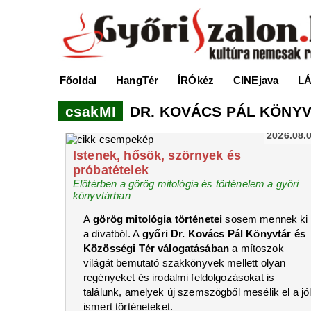
Főoldal
HangTér
ÍRÓkéz
CINEjava
LÁ
csakMI
DR. KOVÁCS PÁL KÖNY
2026.08.
Istenek, hősök, szörnyek és
próbatételek
Előtérben a görög mitológia és történelem a győri
könyvtárban
A
görög mitológia történetei
sosem mennek ki
a divatból. A
győri Dr. Kovács Pál Könyvtár és
Közösségi Tér válogatásában
a mítoszok
világát bemutató szakkönyvek mellett olyan
regényeket és irodalmi feldolgozásokat is
találunk, amelyek új szemszögből mesélik el a jó
ismert történeteket.