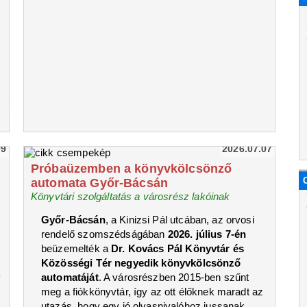
09
2026.07.07
Próbaüzemben a könyvkölcsönző
automata Győr-Bácsán
Könyvtári szolgáltatás a városrész lakóinak
Győr-Bácsán
, a Kinizsi Pál utcában, az orvosi
rendelő szomszédságában
2026. július 7-én
beüzemelték a
Dr. Kovács Pál Könyvtár és
Közösségi Tér
negyedik könyvkölcsönző
y
automatáját
. A városrészben 2015-ben szűnt
meg a fiókkönyvtár, így az ott élőknek maradt az
utazás, hogy egy jó olvasnivalóhoz jussanak.