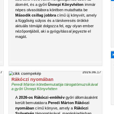
álomért, és a győri
Ünnepi Könyvhéten
immár
népes olvasótábora körében mutathatta be
Második csillag jobbra
című új könyvét, amely
a függőség súlyos és a társkeresés örökké
aktuális témáját dolgozza fel, egy olyan ember
nézőpontjából, aki a gyógyítással jegyezte el
magát.
17
2026.06.17
Rákóczi nyomában
Peredi Márton kötetbemutatója tárogatómuzsikával
a győri Ünnepi Könyvhéten
A
2026-os Rákóczi-emlékév
győri állomásaként
került bemutatásra
Peredi Márton Rákóczi
nyomában
című könyve, amely a
Rákóczi
Szövetség
támogatásával, magánkiadásban