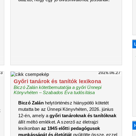
03
2026.06.27
Győri tanárok és tanítók lexikona
Biczó Zalán kötetbemutatója a győri Ünnepi
Könyvhéten – Szabados Éva tudósítása
Biczó Zalán
helytörténész hiánypótló kötetét
mutatta be az Ünnepi Könyvhéten, 2026. június
k
12-én, amely a
győri tanároknak és tanítóknak
állít méltó emléket. A szerző az életrajzi
lexikonban
az 1945 előtti pedagógusok
munkásságát és életútját
gyűjtötte össze, ezzel