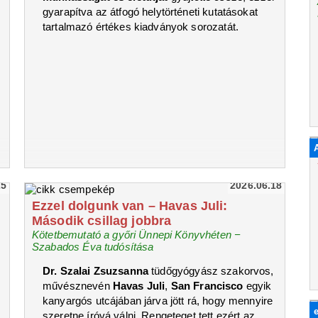
gyarapítva az átfogó helytörténeti kutatásokat
tartalmazó értékes kiadványok sorozatát.
25
2026.06.18
Ezzel dolgunk van – Havas Juli:
Második csillag jobbra
Kötetbemutató a győri Ünnepi Könyvhéten −
Szabados Éva tudósítása
Dr. Szalai Zsuzsanna
tüdőgyógyász szakorvos,
művésznevén
Havas Juli
,
San Francisco
egyik
kanyargós utcájában járva jött rá, hogy mennyire
szeretne íróvá válni. Rengeteget tett ezért az