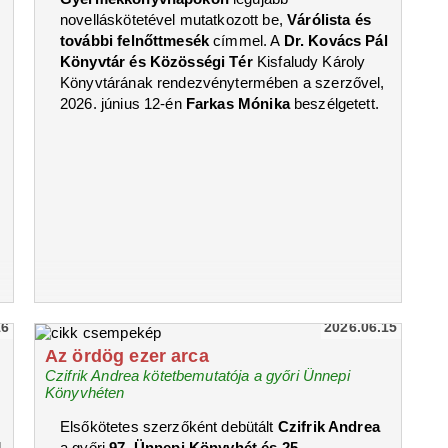
novelláskötetével mutatkozott be,
Várólista és
további felnőttmesék
címmel. A
Dr. Kovács Pál
Könyvtár és Közösségi Tér
Kisfaludy Károly
Könyvtárának rendezvénytermében a szerzővel,
2026. június 12-én
Farkas Mónika
beszélgetett.
16
2026.06.15
Az ördög ezer arca
Czifrik Andrea kötetbemutatója a győri Ünnepi
Könyvhéten
Elsőkötetes szerzőként debütált
Czifrik Andrea
l
a győri
97. Ünnepi Könyvhét és 25.