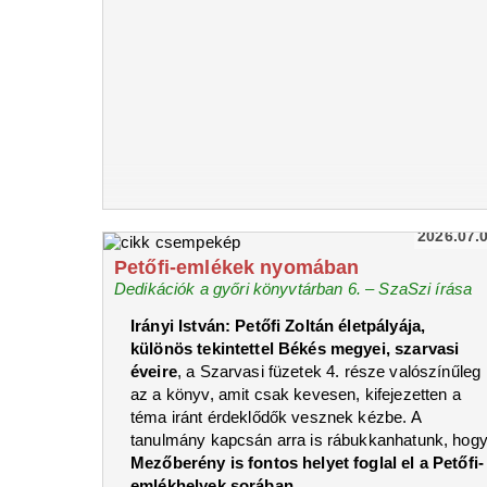
2026.07.
Petőfi-emlékek nyomában
Dedikációk a győri könyvtárban 6. – SzaSzi írása
Irányi István: Petőfi Zoltán életpályája,
különös tekintettel Békés megyei, szarvasi
éveire
, a Szarvasi füzetek 4. része valószínűleg
az a könyv, amit csak kevesen, kifejezetten a
téma iránt érdeklődők vesznek kézbe. A
tanulmány kapcsán arra is rábukkanhatunk, hog
Mezőberény is fontos helyet foglal el a Petőfi-
emlékhelyek sorában
.