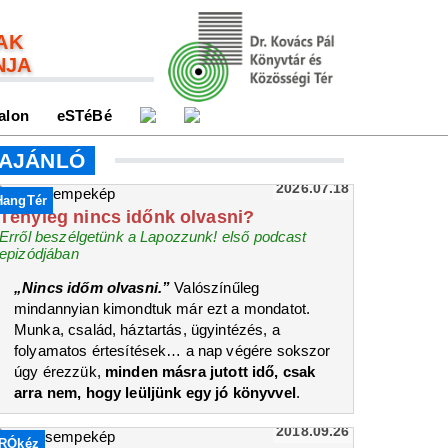
AK
NJA
alon
eSTéBé
AJÁNLÓ
2026.07.18
HangTér
Tényleg nincs időnk olvasni?
Erről beszélgetünk a Lapozzunk! első podcast
epizódjában
„Nincs időm olvasni.”
Valószínűleg
mindannyian kimondtuk már ezt a mondatot.
Munka, család, háztartás, ügyintézés, a
folyamatos értesítések… a nap végére sokszor
úgy érezzük,
minden másra jutott idő, csak
arra nem, hogy leüljünk egy jó könyvvel
.
2018.09.26
ÍRÓkéz