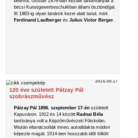
betevőt. Gustav 1876-ban kezdte tanulmányait a
bécsi Kunstgewerbeschuléban állami ösztöndíjjal.
Itt 1883-ig olyan tanárok kezei alatt tanul, mint
Ferdinand Laufberger
és
Julius Victor Berger
.
2016.09.17
120 éve született Pátzay Pál
szobrászművész
Pátzay Pál 1896. szeptember 17-én
született
Kapuváron. 1912 és 14 között
Radnai Béla
tanítványa volt a Képzőművészeti Főiskolán.
Miután eltanácsolták innen, autodidakta módon
képezte magát. 1914-ben hosszabb időt töltött