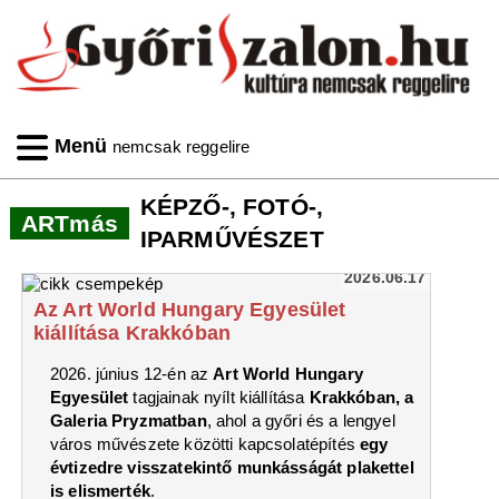
Menü
nemcsak reggelire
KÉPZŐ-, FOTÓ-,
ARTmás
IPARMŰVÉSZET
2026.06.17
Az Art World Hungary Egyesület
kiállítása Krakkóban
2026. június 12-én az
Art World Hungary
Egyesület
tagjainak nyílt kiállítása
Krakkóban, a
Galeria Pryzmatban
, ahol a győri és a lengyel
város művészete közötti kapcsolatépítés
egy
évtizedre visszatekintő munkásságát plakettel
is elismerték
.