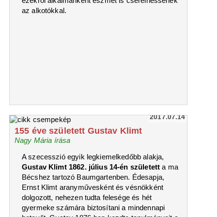
ezekről alkalmanként eszmét is cserélhessenek
az alkotókkal.
2017.07.14
155 éve született Gustav Klimt
Nagy Mária írása
A szecesszió egyik legkiemelkedőbb alakja,
Gustav Klimt 1862. július 14-én született
a ma
Bécshez tartozó Baumgartenben. Édesapja,
Ernst Klimt aranyművesként és vésnökként
dolgozott, nehezen tudta felesége és hét
gyermeke számára biztosítani a mindennapi