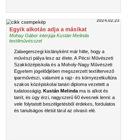
2024.02.23
Egyik alkotás adja a másikat
Mohay Gábor interjúja Kustán Melinda
textilművésszel
Zalaegerszegi kislányként már hitte, hogy a
művészi pálya lesz az élete. A Pécsi Művészeti
Szakközépiskola és a Moholy-Nagy Művészeti
Egyetem jogelődjében megszerzett textiltervező
iparművészi, valamint a rajz- és környezetkultúra
szakos középiskolai tanári diploma vezetett a
tudatosságig.
Kustán Melinda
ma is alkot és
tanít, és úgy érzi, nagyszerű 60 évesnek lenni: a
vele folytatott beszélgetésből érdekes, fordulatos
és tanulságos életút tárul az olvasó elé.