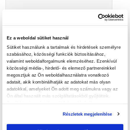
2024.02.06
''Kifutó modell'' ‒ rajztanárból
Ez a weboldal sütiket használ
festőművész
Milu Milanovich Ildikó új kihívás előtt – Mohay
Sütiket használunk a tartalmak és hirdetések személyre
Gábor interjúja
szabásához, közösségi funkciók biztosításához,
Fiatalos megjelenése alapján alig hihető, hogy
valamint weboldalforgalmunk elemzéséhez. Ezenkívül
hamarosan nyugdíjba készül. Negyven év tanítás
közösségi média-, hirdető- és elemező partnereinkkel
után – nem kevés öniróniával – amolyan „kifutó
megosztjuk az Ön weboldalhasználatra vonatkozó
modellnek” tartja magát
Milu Milanovich Ildikó
,
adatait, akik kombinálhatják az adatokat más olyan
a Győri Tánc- és Képzőművészeti
adatokkal, amelyeket Ön adott meg számukra vagy az
Szakgimnázium és Kollégium művésztanára. Azt
Ön által használt más szolgáltatásokból gyűjtöttek.
pedig már most tudni lehet, hogy nyugdíjba
További információk a sütik kezeléséről
.
vonulása első és egyetlen munkahelyéről aligha
jelent majd pihenést a számára…
Részletek megjelenítése