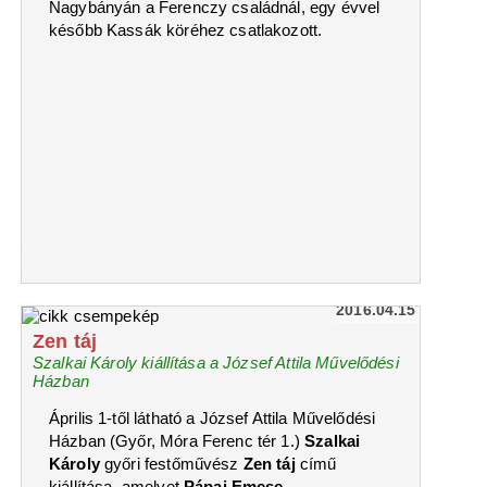
Nagybányán a Ferenczy családnál, egy évvel
később Kassák köréhez csatlakozott.
2016.04.15
Zen táj
Szalkai Károly kiállítása a József Attila Művelődési
Házban
Április 1-től látható a József Attila Művelődési
Házban (Győr, Móra Ferenc tér 1.)
Szalkai
Károly
győri festőművész
Zen táj
című
kiállítása, amelyet
Pápai Emese