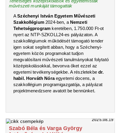
Tehetséges középiskolások és egyetemisták
művészeti munkáját támogatták
A
Széchenyi István Egyetem Művészeti
Szakkollégium
2024-ben, a
Nemzeti
Tehetségprogram
keretében, 1.750.000 Ft-ot
nyert az NTP-SZKOLL24-es pályázaton. A
szakkollégiumok működését támogató tender
igen sokat segített abban, hogy a Széchenyi-
egyetem közös programokat tudjon
megvalósítani művészeti tanulmányokat folytató
középiskolásokkal, bevonva őket ezzel az
egyetemi tevékenységekbe. A részletekbe
dr.
habil. Horváth Nóra
egyetemi docens, a
szakkollégium programigazgatója, a pályázat
projektmenedzsere avatott be bennünket.
2025.08.19
Szabó Béla és Varga György