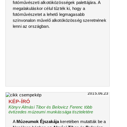
fotóművészeti alkotóközösségek palettájára. A
megalakuláskor célul tűzték ki, hogy a
fotóművészetet a lehető legmagasabb
színvonalon művelő alkotóközösség szeretnének
lenni az országban.
2015.06.23
KÉP-ÍRÓ
Könyv Almási Tibor és Belovicz Ferenc több
évtizedes múzeumi munkássága tiszteletére
A
Múzeumok Éjszakája
keretében mutatták be a