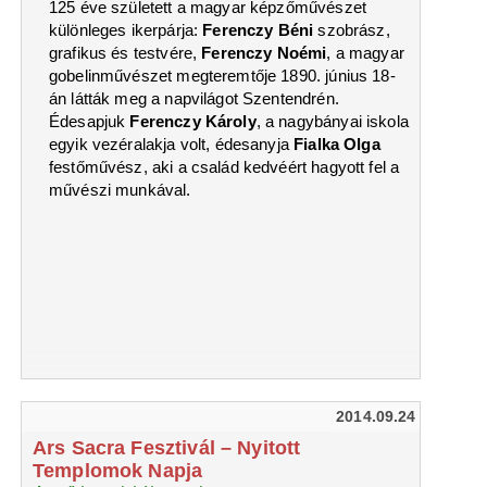
125 éve született a magyar képzőművészet
különleges ikerpárja:
Ferenczy Béni
szobrász,
grafikus és testvére,
Ferenczy Noémi
, a magyar
gobelinművészet megteremtője 1890. június 18-
án látták meg a napvilágot Szentendrén.
Édesapjuk
Ferenczy Károly
, a nagybányai iskola
egyik vezéralakja volt, édesanyja
Fialka Olga
festőművész, aki a család kedvéért hagyott fel a
művészi munkával.
2014.09.24
Ars Sacra Fesztivál – Nyitott
Templomok Napja