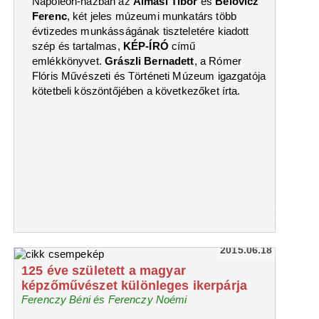
Napóleon-házban az
Almási Tibor
és
Belovicz
Ferenc
, két jeles múzeumi munkatárs több
évtizedes munkásságának tiszteletére kiadott
szép és tartalmas,
KÉP-ÍRÓ
című
emlékkönyvet.
Grászli Bernadett
, a Rómer
Flóris Művészeti és Történeti Múzeum igazgatója
kötetbeli köszöntőjében a következőket írta.
2015.06.18
125 éve született a magyar
képzőművészet különleges ikerpárja
Ferenczy Béni és Ferenczy Noémi