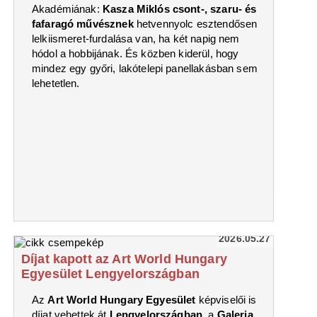
Akadémiának:
Kasza Miklós csont-, szaru- és
fafaragó művésznek
hetvennyolc esztendősen
lelkiismeret-furdalása van, ha két napig nem
hódol a hobbijának. És közben kiderül, hogy
mindez egy győri, lakótelepi panellakásban sem
lehetetlen.
2026.05.27
Díjat kapott az Art World Hungary
Egyesület Lengyelországban
Az
Art World Hungary Egyesület
képviselői is
díjat vehettek át
Lengyelországban
, a
Galeria