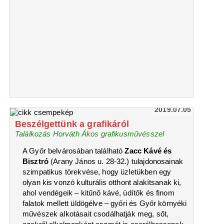
2019.07.05
Beszélgettünk a grafikáról
Találkozás Horváth Ákos grafikusművésszel
A Győr belvárosában található
Zacc Kávé és
Bisztró
(Arany János u. 28-32.) tulajdonosainak
szimpatikus törekvése, hogy üzletükben egy
olyan kis vonzó kulturális otthont alakítsanak ki,
ahol vendégeik – kitűnő kávé, üdítők és finom
falatok mellett üldögélve – győri és Győr környéki
művészek alkotásait csodálhatják meg, sőt,