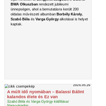
BWA Olkuszban
rendezett jubileumi
ünnepségen, ahol a bemutatásra került 200
oldalas művészeti albumban
Borbély Károly
,
Szabó Béla
és
Varga György
alkotásai is helyet
kaptak.
2026.05.26
A múlt idő nyomában – Balassi Bálint
kalandos élete és Ez van
Szabó Béla és Varga György kiállításai
Nagyváradon