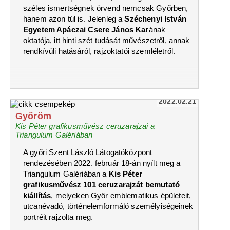
széles ismertségnek örvend nemcsak Győrben,
hanem azon túl is. Jelenleg a
Széchenyi István
Egyetem Apáczai Csere János Kar
ának
oktatója, itt hinti szét tudását művészetről, annak
rendkívüli hatásáról, rajzoktatói szemléletről.
2022.02.21
Győröm
Kis Péter grafikusművész ceruzarajzai a
Triangulum Galériában
A győri Szent László Látogatóközpont
rendezésében 2022. február 18-án nyílt meg a
Triangulum Galériában a
Kis Péter
grafikusművész 101 ceruzarajzát bemutató
kiállítás
, melyeken Győr emblematikus épületeit,
utcanévadó, történelemformáló személyiségeinek
portréit rajzolta meg.