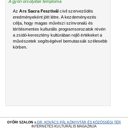
A győri orsolyiták temploma
Az
Ars Sacra Fesztivál
civil szerveződés
eredményeként jött létre. A kezdeményezés
célja, hogy magas művészi színvonalú és
térítésmentes kulturális programsorozatok révén
a zsidó-keresztény kultúrában rejlő értékeket a
művészetek segítségével bemutassák szélesebb
körben.
GYŐRI SZALON
a
DR. KOVÁCS PÁL KÖNYVTÁR ÉS KÖZÖSSÉGI TÉR
INTERNETES KULTURÁLIS MAGAZINJA