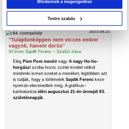
Mindennek a megengedése
Testre szabás
2023.08.21
''Tulajdonképpen nem vicces ember
vagyok, hanem derüs''
93 éves Sajdik Ferenc – SzaSzi írása
Elég
Pom Pom meséi
t vagy
A nagy Ho-ho-
horgász
t szóba hozni, szinte kivétel nélkül
mindenki ismeri ezeket a meséket, legtöbben azt
is tudják, hogy a történetek
Sajdik Ferenc
keze
nyomán elevenedtek meg. A grafikus–
karikaturista
idén augusztus 21-én ünnepli 93.
születésnapját.