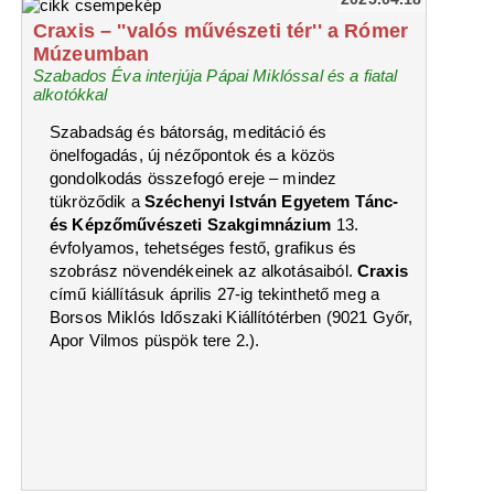
2025.04.18
Craxis – ''valós művészeti tér'' a Rómer
Múzeumban
Szabados Éva interjúja Pápai Miklóssal és a fiatal
alkotókkal
Szabadság és bátorság, meditáció és
önelfogadás, új nézőpontok és a közös
gondolkodás összefogó ereje – mindez
tükröződik a
Széchenyi István Egyetem Tánc-
és Képzőművészeti Szakgimnázium
13.
évfolyamos, tehetséges festő, grafikus és
szobrász növendékeinek az alkotásaiból.
Craxis
című kiállításuk április 27-ig tekinthető meg a
Borsos Miklós Időszaki Kiállítótérben (9021 Győr,
Apor Vilmos püspök tere 2.).