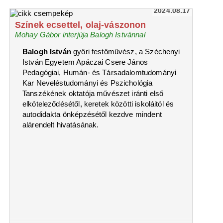
2024.08.17
Színek ecsettel, olaj-vászonon
Mohay Gábor interjúja Balogh Istvánnal
Balogh István
győri festőművész, a Széchenyi
István Egyetem Apáczai Csere János
Pedagógiai, Humán- és Társadalomtudományi
Kar Neveléstudományi és Pszichológia
Tanszékének oktatója művészet iránti első
elköteleződésétől, keretek közötti iskoláitól és
autodidakta önképzésétől kezdve mindent
alárendelt hivatásának.