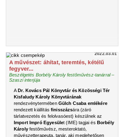
2022.03.01
A művészet: áhítat, teremtés, kétélű
fegyver...
Beszélgetés Borbély Károly festőművész-tanárral –
Szaszi interjúja
A
Dr. Kovács Pál Könyvtár és Közösségi Tér
Kisfaludy Károly Könyvtárának
rendezvénytermében
Gülch Csaba emlékére
rendezett kiállítás
finisszázs
ára (záró
tárlatvezetés és felolvasóest) készülnek az
Import Impró Egyesüle
t (IME) tagjai és
Borbély
Károly
festőművész, mesteroktató,
művészetterapeuta, tanár, aki meglehetősen