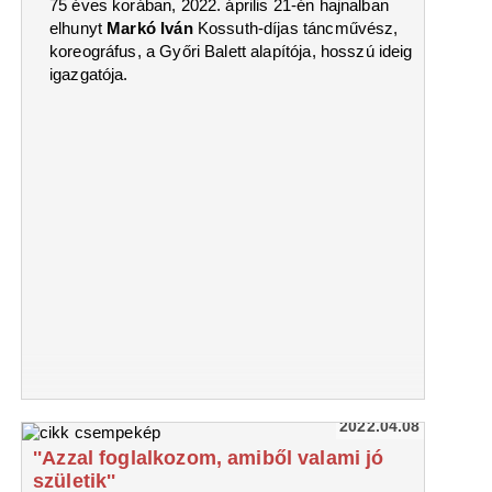
75 éves korában, 2022. április 21-én hajnalban
elhunyt
Markó Iván
Kossuth-díjas táncművész,
koreográfus, a Győri Balett alapítója, hosszú ideig
igazgatója.
2022.04.08
''Azzal foglalkozom, amiből valami jó
születik''