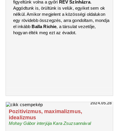
figyeltünk volna a győri
RÉV Színházra
.
Aggódtunk is, örültünk is velük, egyiket sem ok
nélkül. Amikor megjelent a közösségi oldalukon
egy rövidebb összegzés, arra gondoltam, mondja
el inkább
Balla Richie
, a társulat vezetője,
hogyan élték meg ezt az évadot.
2024.05.28
Pozitivizmus, maximalizmus,
idealizmus
Mohay Gábor interjúja Kara Zsuzsannával