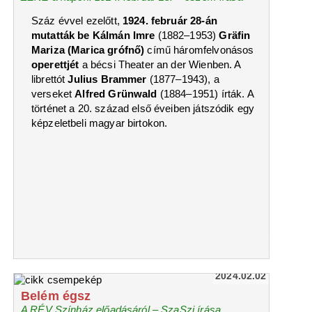
Száz évvel ezelőtt,
1924. február 28-án
mutatták be Kálmán Imre
(1882‒1953)
Gräfin
Mariza (Marica grófnő)
című háromfelvonásos
operettjét
a bécsi Theater an der Wienben. A
librettót
Julius Brammer
(1877‒1943), a
verseket
Alfred Grünwald
(1884‒1951) írták. A
történet a 20. század első éveiben játszódik egy
képzeletbeli magyar birtokon.
2024.02.02
Belém égsz
A RÉV Színház előadásáról – SzaSzi írása