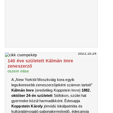
2022.10.24
140 éve született Kálmán Imre
zeneszerző
oszem írása
A „New Yorktól Moszkváig kora egyik
legsikeresebb zeneszerzőjeként számon tartott”
Kálmán Imre
(eredetileg Koppstein Imre)
1882.
október 24-én született
Siófokon, szülei hat
gyermeke közül harmadikként. Édesapja
Koppstein Károly
jómódú lokálpatrióta és
kultúratámogató gabonakereskedő, édesanyja