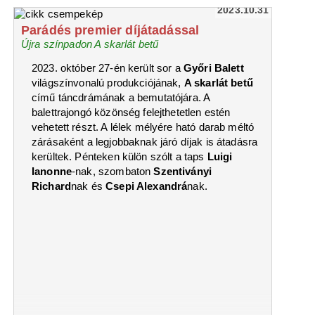
2023.10.31
Parádés premier díjátadással
Újra színpadon A skarlát betű
2023. október 27-én került sor a
Győri Balett
világszínvonalú produkciójának,
A skarlát betű
című táncdrámának a bemutatójára. A
balettrajongó közönség felejthetetlen estén
vehetett részt. A lélek mélyére ható darab méltó
zárásaként a legjobbaknak járó díjak is átadásra
kerültek. Pénteken külön szólt a taps
Luigi
Ianonne
-nak, szombaton
Szentiványi
Richard
nak és
Csepi Alexandrá
nak.