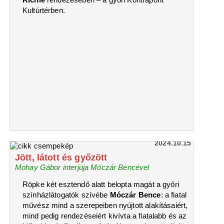
Kultúrtérben.
2024.10.15
Jött, látott és győzött
Mohay Gábor interjúja Móczár Bencével
Röpke két esztendő alatt belopta magát a győri
színházlátogatók szívébe
Móczár Bence
: a fiatal
művész mind a szerepeiben nyújtott alakításaiért,
mind pedig rendezéseiért kivívta a fiatalabb és az