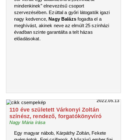
mindenkinek” elnevezésű csoport
szervezésében. Ezúttal a győri látogatók igazi
nagy kedvence,
Nagy Balázs
fogadta el a
meghívást, akinek neve az elmúlt 25 színházi
évadban szinte garantálta a telt házas
előadásokat.
2022.05.13
110 éve született Várkonyi Zoltán
színész, rendező, forgatókönyvíró
Nagy Mária írása
Egy magyar nábob, Kárpáthy Zoltán, Fekete
gyémántok, Egri csillagok, A kőszívű ember fiai