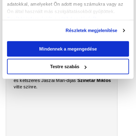
adatokkal, amelyeket Ön adott meg számukra vagy az
Ön által használt más szolgáltatásokból gyűjtöttek.
További információk a sütik kezeléséről
.
Részletek megjelenítése
2023.05.03
A víg özvegy
Premier a Győri Nemzeti Színházban – Bári Edit
Mindennek a megengedése
írása
2023. április 28-tól látható a
Győri Nemzeti
Testre szabás
Színházban
A víg özvegy
, egy életigenlő
operett:
Lehár Ferenc
darabját a Kossuth-díjas
és kétszeres Jászai Mari-díjas
Szinetár Miklós
vitte színre.