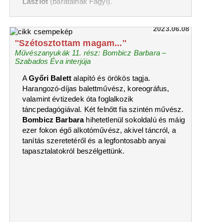
Lászlót
(barátainak Fagyi).
2023.06.08
''Szétosztottam magam...''
Művészanyukák 11. rész: Bombicz Barbara –
Szabados Éva interjúja
A
Győri Balett
alapító és örökös tagja.
Harangozó-díjas balettművész, koreográfus,
valamint évtizedek óta foglalkozik
táncpedagógiával. Két felnőtt fia szintén művész.
Bombicz Barbara
hihetetlenül sokoldalú és máig
ezer fokon égő alkotóművész, akivel táncról, a
tanítás szeretetéről és a legfontosabb anyai
tapasztalatokról beszélgettünk.