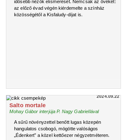
idősebb nézők elismerését. Nemcsak az övékét:
az előző évad végén kiérdemelte a színház
közösségétől a Kisfaludy-díjat is.
2024.09.22
Salto mortale
Mohay Gábor interjúja P. Nagy Gabriellával
A sűrű növényzettel benőtt lugas közepén
hangulatos csobogó, mögötte valóságos
„Édenkert” a közel kettőezer négyzetméteren.