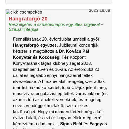
2023.10.06
Hangraforgó 20
Beszélgetés a születésnapos együttes tagjaival –
SzaSzi interjúja
Fennállásának 20. évfordulóját ünnepli a győri
Hangraforgó
együttes. Jubileumi koncertjük
kétszer is megtöltötte a
Dr. Kovács Pál
Könyvtár és Közösségi Tér
Központi
Könyvtárának tágas klubhelyiségét 2023.
szeptember 15-én és 16-án. Az évfordulót 20
dallal és legalább ennyi hangszerrel tették
élvezetessé. A húsz év alatt rengetegszer adtak
már telt házas koncertet, több CD-jük jelent meg,
masszív rajongóbázist építettek városunkban (és
azon is túl) az énekelt verseknek, és rengeteg
neves vendéggel hozták össze a lelkes
közönséget. Hogy mi minden történt még a két
évtized alatt, és ezt ők hogyan élték meg, erről
kérdeztem a duó tagjait,
Sipos Beát
és
Faggyas