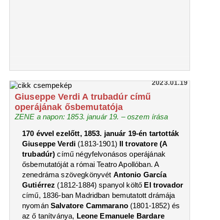
2023.01.19
Giuseppe Verdi A trubadúr című
operájának ősbemutatója
ZENE a napon: 1853. január 19. ‒ oszem írása
170 évvel ezelőtt, 1853. január 19-én tartották
Giuseppe Verdi
(1813-1901)
Il trovatore (A
trubadúr)
című négyfelvonásos operájának
ősbemutatóját a római Teatro Apollóban. A
zenedráma szövegkönyvét
Antonio García
Gutiérrez
(1812-1884) spanyol költő
El trovador
című, 1836-ban Madridban bemutatott drámája
nyomán
Salvatore Cammarano
(1801-1852) és
az ő tanítványa,
Leone Emanuele Bardare