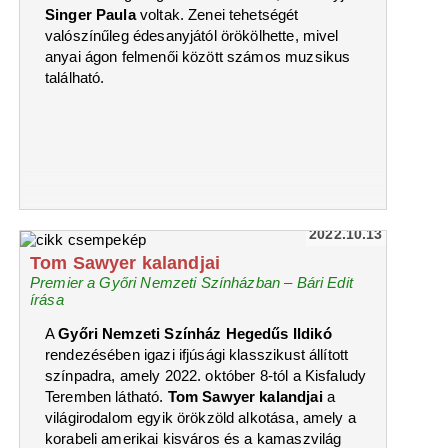
Singer Paula
voltak. Zenei tehetségét
valószínűleg édesanyjától örökölhette, mivel
anyai ágon felmenői között számos muzsikus
található.
2022.10.13
Tom Sawyer kalandjai
Premier a Győri Nemzeti Színházban – Bári Edit
írása
A
Győri Nemzeti Színház Hegedűs Ildikó
rendezésében igazi ifjúsági klasszikust állított
színpadra, amely 2022. október 8-tól a Kisfaludy
Teremben látható.
Tom Sawyer kalandjai
a
világirodalom egyik örökzöld alkotása, amely a
korabeli amerikai kisváros és a kamaszvilág