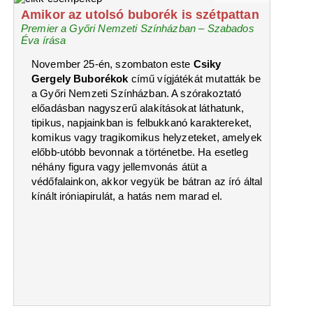
Amikor az utolsó buborék is szétpattan
Premier a Győri Nemzeti Színházban – Szabados
Éva írása
November 25-én, szombaton este
Csiky
Gergely Buborékok
című vígjátékát mutatták be
a Győri Nemzeti Színházban. A szórakoztató
előadásban nagyszerű alakításokat láthatunk,
tipikus, napjainkban is felbukkanó karaktereket,
komikus vagy tragikomikus helyzeteket, amelyek
előbb-utóbb bevonnak a történetbe. Ha esetleg
néhány figura vagy jellemvonás átüt a
védőfalainkon, akkor vegyük be bátran az író által
kínált iróniapirulát, a hatás nem marad el.