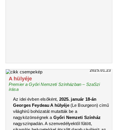
2025.01.23
A hülyéje
Premier a Győri Nemzeti Színházban – SzaSzi
írása
Az idei évben elsőként,
2025. január 18-án
Georges Feydeau A hülyéje
(Le Bourgeon) című
világhírű bohózatát mutatták be a
nagyközönségnek a
Győri Nemzeti Színház
nagyszínpadán. A szenvedélyektől fűtött,
sikamlós helyzetekkel átszőtt darab rávilágít: az