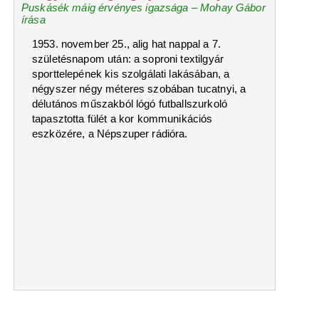
Puskásék máig érvényes igazsága – Mohay Gábor
írása
1953. november 25., alig hat nappal a 7.
születésnapom után: a soproni textilgyár
sporttelepének kis szolgálati lakásában, a
négyszer négy méteres szobában tucatnyi, a
délutános műszakból lógó futballszurkoló
tapasztotta fülét a kor kommunikációs
eszközére, a Népszuper rádióra.