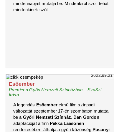
mindennapjait mutatja be. Mindenkiről szól, tehát
mindenkinek szól.
2022.09.21
Esőember
Premier a Győri Nemzeti Színházban – SzaSzi
írása
A legendás
Esőember
című film színpadi
változatát szeptember 17-én szombaton mutatta
be a
Győri Nemzeti Színház
.
Dan Gordon
adaptációját a finn
Pekka Laasonen
rendezésében láthatja a győri közönség
Posonyi