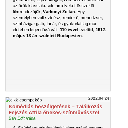
az örök klasszikusok, amelyeket összeköt
filmrendezőjük,
Várkonyi Zoltán
. Egy
személyben volt színész, rendező, menedzser,
színházigazgató, tanár, és gyakorlatilag már
életében legendává vált.
110 évvel ezelőtt, 1912.
május 13-án született Budapesten.
2022.04.24
Komédiás beszélgetések – Találkozás
Fejszés Attila énekes-színművésszel
Bári Edit írása
A „Színházat mindenkinek” elnevezésű csoport