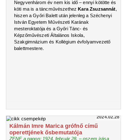
Negyvenhárom év nem kis idő – ennyi kötötte és
köti ma is a táncművészethez
Kara Zsuzsannát
,
hiszen a Győri Balett után jelenleg a Széchenyi
István Egyetem Művészeti Karának
mesteroktatója és a Győri Tánc- és
Képzőművészeti Általános Iskola,
Szakgimnázium és Kollégium évfolyamvezető
balettmestere.
2024.02.28
Kálmán Imre Marica grófnő című
operettjének ősbemutatója
ZENE a napon: 1924. február 28. ‒ oszem írása