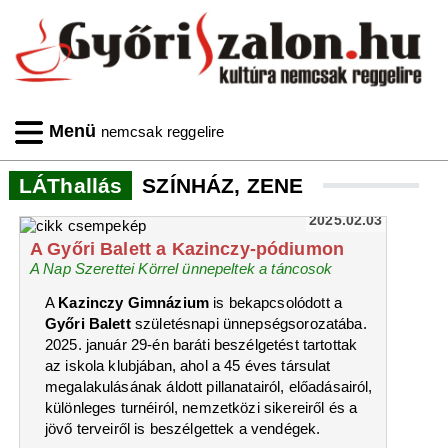
Menü
nemcsak reggelire
LÁThallás
SZÍNHÁZ, ZENE
2025.02.03
A Győri Balett a Kazinczy-pódiumon
A Nap Szerettei Körrel ünnepeltek a táncosok
A
Kazinczy Gimnázium
is bekapcsolódott a
Győri Balett
születésnapi ünnepségsorozatába.
2025. január 29-én baráti beszélgetést tartottak
az iskola klubjában, ahol a 45 éves társulat
megalakulásának áldott pillanatairól, előadásairól,
különleges turnéiról, nemzetközi sikereiről és a
jövő terveiről is beszélgettek a vendégek.