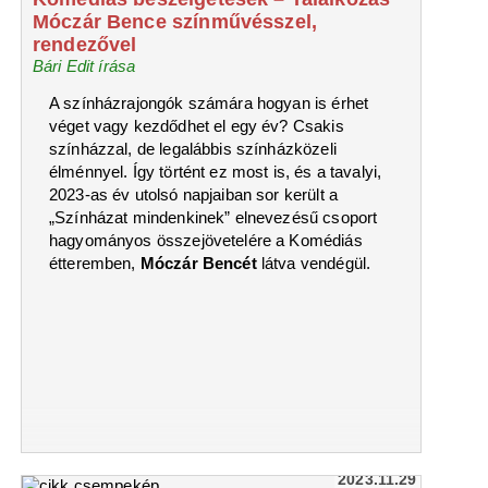
Móczár Bence színművésszel,
rendezővel
Bári Edit írása
A színházrajongók számára hogyan is érhet
véget vagy kezdődhet el egy év? Csakis
színházzal, de legalábbis színházközeli
élménnyel. Így történt ez most is, és a tavalyi,
2023-as év utolsó napjaiban sor került a
„Színházat mindenkinek” elnevezésű csoport
hagyományos összejövetelére a Komédiás
étteremben,
Móczár Bencét
látva vendégül.
2023.11.29