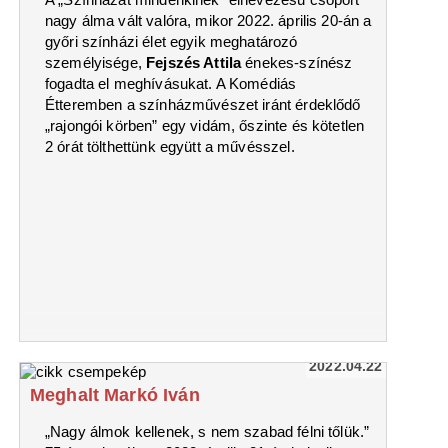
nagy álma vált valóra, mikor 2022. április 20-án a
győri színházi élet egyik meghatározó
személyisége,
Fejszés Attila
énekes-színész
fogadta el meghívásukat. A Komédiás
Étteremben a színházművészet iránt érdeklődő
„rajongói körben” egy vidám, őszinte és kötetlen
2 órát tölthettünk együtt a művésszel.
2022.04.22
Meghalt Markó Iván
„Nagy álmok kellenek, s nem szabad félni tőlük.”