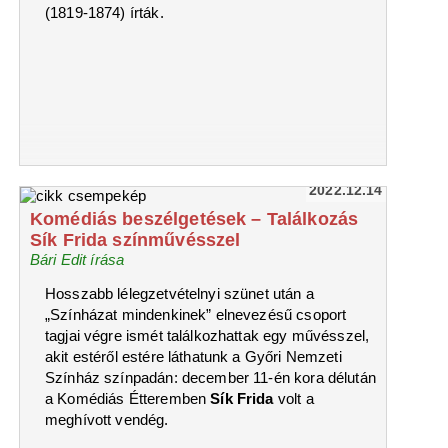
(1819-1874) írták.
2022.12.14
Komédiás beszélgetések – Találkozás
Sík Frida színművésszel
Bári Edit írása
Hosszabb lélegzetvételnyi szünet után a
„Színházat mindenkinek” elnevezésű csoport
tagjai végre ismét találkozhattak egy művésszel,
akit estéről estére láthatunk a Győri Nemzeti
Színház színpadán: december 11-én kora délután
a Komédiás Étteremben
Sík Frida
volt a
meghívott vendég.