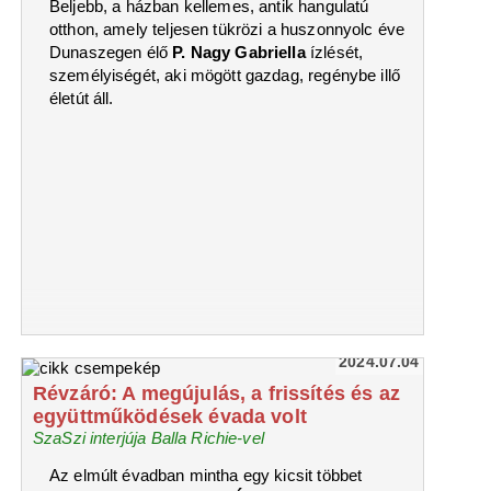
Beljebb, a házban kellemes, antik hangulatú
otthon, amely teljesen tükrözi a huszonnyolc éve
Dunaszegen élő
P. Nagy Gabriella
ízlését,
személyiségét, aki mögött gazdag, regénybe illő
életút áll.
2024.07.04
Révzáró: A megújulás, a frissítés és az
együttműködések évada volt
SzaSzi interjúja Balla Richie-vel
Az elmúlt évadban mintha egy kicsit többet