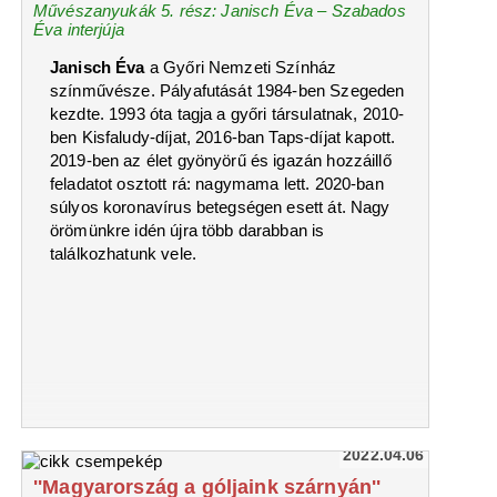
Művészanyukák 5. rész: Janisch Éva – Szabados
Éva interjúja
Janisch Éva
a Győri Nemzeti Színház
színművésze. Pályafutását 1984-ben Szegeden
kezdte. 1993 óta tagja a győri társulatnak, 2010-
ben Kisfaludy-díjat, 2016-ban Taps-díjat kapott.
2019-ben az élet gyönyörű és igazán hozzáillő
feladatot osztott rá: nagymama lett. 2020-ban
súlyos koronavírus betegségen esett át. Nagy
örömünkre idén újra több darabban is
találkozhatunk vele.
2022.04.06
''Magyarország a góljaink szárnyán''