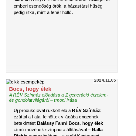
emberi esendőség örök, a házastársi hűség
pedig ritka, mint a fehér holló.
2024.11.05
Bocs, hogy élek
A RÉV Színház előadása a Z generáció érzelem-
és gondolatvilágáról – tmoni írása
Új produkcióval rukkolt elő a
RÉV Színház
:
ezúttal a fiatal felnőttek világába engednek
betekintést
Balássy Fanni Bocs, hogy élek
című művének színpadra állításával –
Balla
Richie
rendezésében – a győri Kontrapont