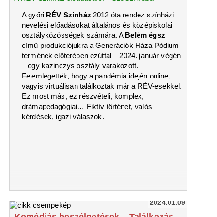
A győri
RÉV Színház
2012 óta rendez színházi
nevelési előadásokat általános és középiskolai
osztályközösségek számára. A
Belém égsz
című produkciójukra a Generációk Háza Pódium
termének előterében ezúttal – 2024. január végén
– egy kazinczys osztály várakozott.
Felemlegették, hogy a pandémia idején online,
vagyis virtuálisan találkoztak már a RÉV-esekkel.
Ez most más, ez részvételi, komplex,
drámapedagógiai… Fiktív történet, valós
kérdések, igazi válaszok.
2024.01.09
Komédiás beszélgetések – Találkozás