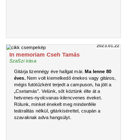
2023.01.22
In memoriam Cseh Tamás
SzaSzi írása
Gitárja tizennégy éve hallgat már.
Ma lenne 80
éves.
Nem volt kiemelkedő énekes vagy gitáros,
mégis futótűzként terjedt a campuson, ha jött a
„Csetamás”. Velünk, sőt köztünk élte át a
hetvenes-nyolcvanas-kilencvenes éveket.
Rólunk, minket énekelt meg mindenféle
teátralitás nélkül, gitárkísérettel, csupán a
szavaknak adva hangsúlyt.