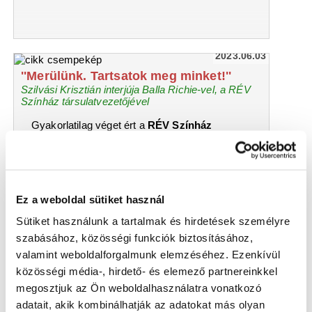
2023.06.03
''Merülünk. Tartsatok meg minket!''
Szilvási Krisztián interjúja Balla Richie-vel, a RÉV
Színház társulatvezetőjével
Gyakorlatilag véget ért a
RÉV Színház
2022/2023-as évada, így időszerűen merült fel
egy interjú
Balla Richie
társulatvezetővel, ám a
megszokott, eredményekkel büszkélkedő
hurráhangulatot ezúttal jócskán beárnyékolja a
jövőre vonatkozó, derült égből lesújtott anyagi
Ez a weboldal sütiket használ
bizonytalanság rém(kép)e. 2015-ös első
Sütiket használunk a tartalmak és hirdetések személyre
beszélgetésünkből Richie-t idézve most mi
szabásához, közösségi funkciók biztosításához,
kiáltjuk világgá:
„Héé, Győr, itt van a RÉV
valamint weboldalforgalmunk elemzéséhez. Ezenkívül
Színház (és itt is marad)!!!”
közösségi média-, hirdető- és elemező partnereinkkel
megosztjuk az Ön weboldalhasználatra vonatkozó
adatait, akik kombinálhatják az adatokat más olyan