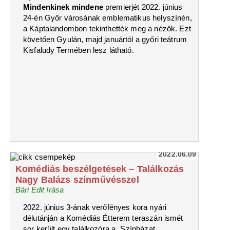
Mindenkinek mindene
premierjét 2022. június
24-én Győr városának emblematikus helyszínén,
a Káptalandombon tekinthették meg a nézők. Ezt
követően Gyulán, majd januártól a győri teátrum
Kisfaludy Termében lesz látható.
2022.06.09
Komédiás beszélgetések – Találkozás
Nagy Balázs színművésszel
Bári Edit írása
2022. június 3-ának verőfényes kora nyári
délutánján a Komédiás Étterem teraszán ismét
sor került egy találkozóra a „Színházat