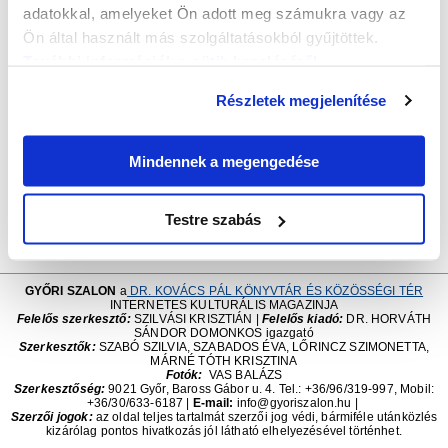
adatokkal, amelyeket Ön adott meg számukra vagy az
Ön által használt más szolgáltatásokból gyűjtöttek.
További információk a sütik kezeléséről
.
Részletek megjelenítése
Mindennek a megengedése
Testre szabás
GYŐRI SZALON
a
DR. KOVÁCS PÁL KÖNYVTÁR ÉS KÖZÖSSÉGI TÉR
INTERNETES KULTURÁLIS MAGAZINJA
Felelős szerkesztő:
SZILVÁSI KRISZTIÁN |
Felelős kiadó:
DR. HORVÁTH
SÁNDOR DOMONKOS igazgató
Szerkesztők:
SZABÓ SZILVIA, SZABADOS ÉVA, LŐRINCZ SZIMONETTA,
MÁRNÉ TÓTH KRISZTINA
Fotók:
VAS BALÁZS
Szerkesztőség:
9021 Győr, Baross Gábor u. 4. Tel.: +36/96/319-997, Mobil:
+36/30/633-6187
|
E-mail:
info@gyoriszalon.hu |
Szerzői jogok:
az oldal teljes tartalmát szerzői jog védi, bármiféle utánközlés
kizárólag pontos hivatkozás jól látható elhelyezésével történhet.