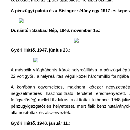
A pénzügyi palota és a Bisinger sétány egy 1917-es képes
Dunántúli Szabad Nép, 1946. november 15.:
Győri Hétfő, 1947. június 23.:
A második világháborús károk helyreállítása, a pénzügyi épül
22 volt győri, a helyreállítás végül közel hárommillió forintjá
A korábban egyemeletes, majdnem kétezer négyzetmétere
négyzetméteres hasznosítható területet eredményezett.
felügyelőség) mellett tíz lakást alakítottak ki benne. 1948 jú
pénzügyigazgatót és helyettesét, mert fiaik benzinutalványok
államosították és átszervezték.
Győri Hétfő, 1948. január 11.: