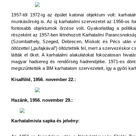
1957-től 1972-ig az épület katonai objektum volt: karhata
munkásőrség is. Az új karhatalmi szervezetet az 1956-os fo
fontosabb objektumok őrzése volt. Gyakorlatilag a politi
részeként az 1957-ben létrehozott Karhatalmi Parancsnokság
(Szombathely, Szeged, Debrecen, Miskolc és Pécs után végül
öltözettel („pufajkával”) öltöztették fel, mert a szervezésko
látták el őket. A karhatalmi alakulatokat fokozatosan hivatá
magyar hadsereg és rendőrség hadrendjébe. 1971-es döntés
megszűntették a BM karhatalom szervezeteit, így a győri karha
Kisalföld, 1956. november 22.:
Hazánk, 1956. november 29.:
Karhatalmista sapka és jelvény: