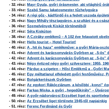
- 32. rész:
Mayr Gyula, győri órásmester, aki világhírű órát
- 33. rész:
Szabó Samu lakatosmester tűzhelygyára
- 34. rész:
A régi gőz-, kádfürdő és a fedett uszoda épület
- 35. rész:
Nagy Mihály tésztagyáros, a szultáni és a császá
- 36. rész:
Szemelvények Kiskút történetéből
- 37. rész:
Séta Kiskúton
- 38. rész:
A Cziráky-emlékmű – A 102 éve felavatott obeli
- 39. rész:
Hello tourist
–
Hotel Tourist!
- 40. rész:
A „hit és haza” emlékműve: a győri Mária-oszl
- 41. rész:
Advent és karácsonyvárás Győrben az „5-ös” 
- 42. rész:
Advent és karácsonyvárás Győrben az „5-ös” é
- 43. rész:
Négy évtized négy győri szilvesztere: 1955, 196
- 44. rész:
Párduc a szigeten
–
Hősi Emlékmű a
„Győri Ma
- 45. rész:
Egy méltatlanul elfeledett győri festőművész, 
- 46. rész:
Bolgárkertészek Győrben
- 47. rész:
Az egykori Rákócziánum, a későbbi
„konzi” ép
- 48. rész:
Farkas Miska, a győri „hegedűkirály” – Újvárost
- 49. rész:
A győr-nádorvárosi Erzsébet liget és sporttelep
- 50. rész:
Az Erzsébet liget története 1945-től napjainkig
- 51. rész:
Ferenc Ferdinánd és Győr