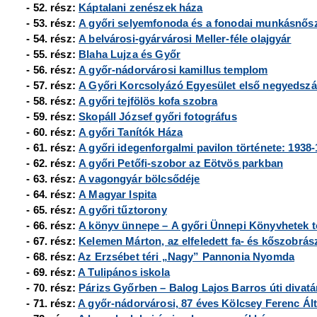
- 52. rész:
Káptalani zenészek háza
- 53. rész:
A győri selyemfonoda és a fonodai munkásnősz
- 54. rész:
A belvárosi-gyárvárosi Meller-féle olajgyár
- 55. rész:
Blaha Lujza és Győr
- 56. rész:
A győr-nádorvárosi kamillus templom
- 57. rész:
A Győri Korcsolyázó Egyesület első negyedsz
- 58. rész:
A győri tejfölös kofa szobra
- 59. rész:
Skopáll József győri fotográfus
- 60. rész:
A győri Tanítók Háza
- 61. rész:
A győri idegenforgalmi pavilon története: 1938
- 62. rész:
A győri Petőfi-szobor az Eötvös parkban
- 63. rész:
A vagongyár bölcsődéje
- 64. rész:
A Magyar Ispita
- 65. rész:
A győri tűztorony
- 66. rész:
A könyv ünnepe – A győri Ünnepi Könyvhetek t
- 67. rész:
Kelemen Márton, az elfeledett fa- és kőszobrász
- 68. rész:
Az Erzsébet téri „Nagy” Pannonia Nyomda
- 69. rész:
A Tulipános iskola
- 70. rész:
Párizs Győrben – Balog Lajos Barros úti divat
- 71. rész:
A győr-nádorvárosi, 87 éves Kölcsey Ferenc Ált