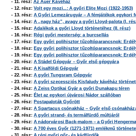
- 11. rész:
Az Auer Kávéház
- 12. rész:
Volt egy mozi...: A győri Elite Mozi (1922-1953)
- 13. rész:
A Győri Lemezárugyár – A fémjátékok egykori f
- 14. rész:
A „nagy ház”, avagy a győri Lloyd-palota (I. rés
- 15. rész:
Adalékok a győri Lloyd történetéhez (II. rész)
- 16. rész:
Régi győri mesterség: a burcsellás
- 17. rész:
Egy győri polihisztor tűzoltóparancsnok: Erdély
- 18. rész:
Egy győri polihisztor tűzoltóparancsnok: Erdély
- 19. rész:
Egy győri polihisztor tűzoltóparancsnok: Erdély 
- 20. rész:
A Stádel Gépgyár
– Győr első gépgyára
- 21. rész:
A Kisalföldi Gépgyár
- 22. rész:
A győri Tungsram Gépgyár
- 23. rész:
A győri szecessziós Kisfaludy kávéház történet
- 24. rész:
A Zeiss Optikai Gyár a győri Dunakapu téren
- 25. rész:
Élet az egykori újvárosi Nádor szállóban
- 26. rész:
Postapaloták Győrött
- 27. rész:
A Spartacus csónakház
– Győr első csónakház
- 28. rész:
A győri strand- és termálfürdő múltjáról
- 29. rész:
A nádorvárosi Back-malom
– a Győri Hengerm
- 30. rész:
A 700 éves Győr (1271-1971) emlékmű története
- 31. rész:
A régi győri gőz- és kádfürdők