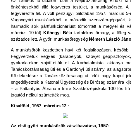
Az 1956-os forradalom után a Népköztársaság Elnöki Tanác
önkéntesekből álló fegyveres testület, a munkásőrség. A 
fegyverezte fel. A volt pénzügyi palotában 1957. március 9
Vagongyári munkásokból, a második szerszámgépgyári, kisa
harmadik sok pártfunkcionáriust tömörített a megyei és v
március 10-től)
Kőhegyi Béla
tartalékos őrnagy, a főleg v
százados lett. A győri munkásőregység
Németh László Ján
A munkásőrök kezdetben havi két foglalkozáson, később fé
Fegyverzetük vegyes (karabélyok, szovjet géppisztolyok
gyakorlatokon sajátították el. A karhatalmista laktanya
Tanácsköztársaság úti és a Gárdonyi úti szárny, az alagsorba
Közlekedésre a Tanácsköztársaság út felőli nagy kaput jelö
engedélyezték a Katonai Ügyészség és Bíróság számára kijelö
– a Pattantyús Ábrahám Imre Szakközépiskola 100 fős fiú k
jogutód nélkül szüntették meg.
Kisalföld, 1957. március 12.:
Az első győri munkásőrök zászlóavatása, 1957: