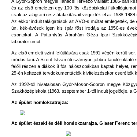
A Győr-Sopron megyei Tanácsi Tervező Vállalat 1986-ban készí
és az első emeleten egy 100 fős középiskolai fiúkollégiumot
csak az alagsori rész átalakításait végezték el az 1988-198
Az ekkor indult találgatások az ÁVO-s múltat emlegették, de
ún. kék-ávósok igen kis (pár fős) irodája az 1950-es évek
csontokat. A Pattantyús Ábrahám Géza Ipari Szakközépis
laboratóriumot.
Az első emeleti szint felújítására csak 1991 végén került sor. 
módosítani. A Szent István úti szárnyon jobbra tanuló-oktató 
felőli részen a diákok 8 fős hálószobákban kaptak helyet, 
25-én keltezett tervdokumentációk kivitelezésekor cserélték 
Az 1992-től hivatalosan Győr-Moson-Sopron megye Közgyű
Szakközépiskola (1963. szeptember 1-től indult jogelődje, a 
Az épület homlokzatrajza:
Az épület északi és déli homlokzatrajza, Glaser Ferenc te