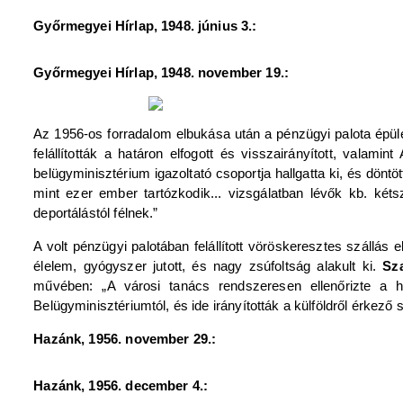
Győrmegyei Hírlap, 1948. június 3.:
Győrmegyei Hírlap, 1948. november 19.:
Az 1956-os forradalom elbukása után a pénzügyi palota épül
felállították a határon elfogott és visszairányított, valami
belügyminisztérium igazoltató csoportja hallgatta ki, és döntöt
mint ezer ember tartózkodik... vizsgálatban lévők kb. két
deportálástól félnek.”
A volt pénzügyi palotában felállított vöröskeresztes szállá
élelem, gyógyszer jutott, és nagy zsúfoltság alakult ki.
Sza
művében: „A városi tanács rendszeresen ellenőrizte a ha
Belügyminisztériumtól, és ide irányították a külföldről érkező 
Hazánk, 1956. november 29.:
Hazánk, 1956. december 4.: