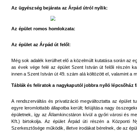
Az ügyészség bejárata az Árpád útról nyílik:
Az épület romos homlokzata:
Az épület az Árpád út felől:
Még sok adalék kerülhet elő a közelmúlt kutatása során az eg
as évek vége felé az épület Szent István út felőli részé
innen a Szent István út 49. szám alá költözött el, valamint a 
Táblák és feliratok a nagykaputól jobbra nyíló lépcsőház f
A rendszerváltás és privatizáció megváltoztatta az épület t
egyre leromlottabb állapotba került; felújítása nagy összegeke
épületnek, így az Államkincstáron kívül a győri városi és m
Kft.) birtokolja. Az épület Árpád úti részén a Központ
Szerkesztősége működik, illetve irodákat bérelnek, de az épül