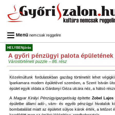
Menü
nemcsak reggelire
HELYBENjárás
A győri pénzügyi palota épületének 
Várostörténeti puzzle – 86. rész
Közelmúltunk fordulatokban gazdag történetét lehet végigk
Iparkamara modern épületével szemben, a Szent István úton e
épület egyik oldala a Gárdonyi Géza utcára néz, a hátsó része
A
Magyar Királyi Pénzügyigazgatóság
építette
Zobel Lajos
épületbe állami adó-, vám- és egyéb pénzügyi hivatalok k
bombatalálat miatt az épületet súlyos károk érték, a tetőzet 
kezdődött meg az épület újjáépítése, rendbehozatala.