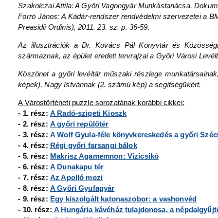
Szakolczai Attila: A Győri Vagongyár Munkástanácsa. Doku
Forró János: A Kádár-rendszer rendvédelmi szervezetei a BM
Preasidii Ordinis), 2011. 23. sz. p. 36-59.
Az illusztrációk a Dr. Kovács Pál Könyvtár és Közösségi
származnak, az épület eredeti tervrajzai a Győri Városi Levé
Köszönet a győri levéltár műszaki részlege munkatársainak
képek), Nagy Istvánnak (2. számú kép) a segítségükért.
A Várostörténeti puzzle sorozatának korábbi cikkei:
- 1. rész:
A Radó-szigeti Kioszk
- 2. rész:
A győri repülőtér
- 3. rész:
A Wolf Gyula-féle könyvkereskedés a győri Széc
- 4. rész:
Régi győri farsangi bálok
- 5. rész:
Makrisz Agamemnon: Vízicsikó
- 6. rész:
A Dunakapu tér
- 7. rész:
Az Apolló mozi
- 8. rész:
A Győri Gyufagyár
- 9. rész:
Egy kiszolgált katonaszobor: a vashonvéd
- 10. rész:
A Hungária kávéház tulajdonosa, a népdalgyűj