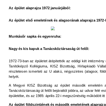
Az épület alaprajza 1972 januárjából:
Az épület első emeletének és alagsorának alaprajza 1972-
Munkásőr sapka és egyenruha:
Nagy és kis kapuk a Tanácsköztársaság út felől:
1972-73-ban az épületet átépítették az eddigi két intézmén
Tanítóképző Kollégiuma, KISZ Bizottság, Hírlapkiadó Váll
részletesen ismerteti az U alakú, négyszintes (alagsor, fö
helyét.
A Megyei KISZ Bizottság az épület második emeletén a
Tanácsköztársaság út felőli bejárattól jobbra, az udvar felé e
épületébe, és az 1989. április 22-i megszűnéséig működött it
Az épület földszintjének és második emeletének alaprajza