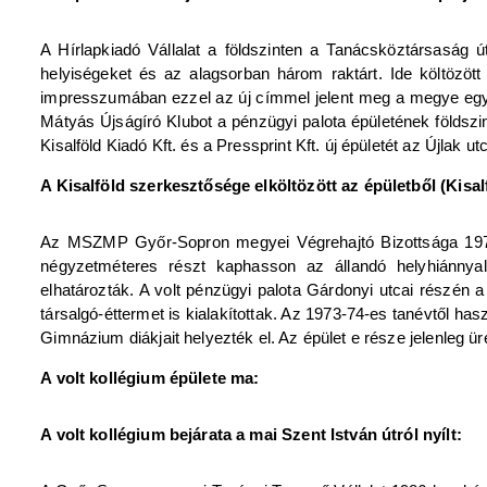
A Hírlapkiadó Vállalat a földszinten a Tanácsköztársaság út
helyiségeket és az alagsorban három raktárt. Ide költözöt
impresszumában ezzel az új címmel jelent meg a megye egye
Mátyás Újságíró Klubot a pénzügyi palota épületének földszin
Kisalföld Kiadó Kft. és a Pressprint Kft. új épületét az Újlak u
A Kisalföld szerkesztősége elköltözött az épületből (Kisalf
Az MSZMP Győr-Sopron megyei Végrehajtó Bizottsága 1971.
négyzetméteres részt kaphasson az állandó helyhiánnyal 
elhatározták. A volt pénzügyi palota Gárdonyi utcai részén 
társalgó-éttermet is kialakítottak. Az 1973-74-es tanévtől ha
Gimnázium diákjait helyezték el. Az épület e része jelenleg üre
A volt kollégium épülete ma:
A volt kollégium bejárata a mai Szent István útról nyílt: