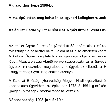
A diákotthon képe 1996-ból:
A mai épületben még láthatók az egykori kollégiumra utaló
Az épület Gárdonyi utcai része az Árpád úttól a Szent Istv
Az épület Árpád úti részén (Árpád út 58. szám alatt) műkö
földszintjén a bejárattól balra, valamint az első emeleten ka
A Katonai Ügyészség feladata az igazságszolgáltatás rész
lépett Magyarország Alaptörvénye szabályozta az új ügyés
ügyészi rendszerbe integrálódott, felügyeletük elkerült
Főügyészség Győri Regionális Osztálya.
A Katonai Bíróság (Honvédség Megyei Hadkiegészítési és
kapcsolatos ügyekben, az épületben 1973-tól 1991-ig működte
(polgári) bíróságok katonai tanácsai vették át.
Népszabadság, 1993. január 19.: