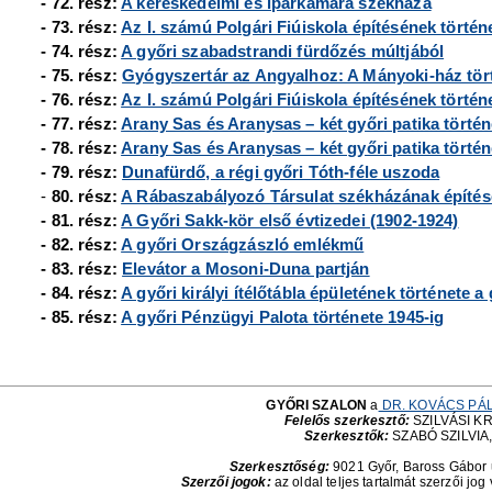
- 72. rész:
A kereskedelmi és iparkamara székháza
- 73. rész:
Az I. számú Polgári Fiúiskola építésének történ
- 74. rész:
A győri szabadstrandi fürdőzés múltjából
- 75. rész:
Gyógyszertár az Angyalhoz: A Mányoki-ház tör
- 76. rész:
Az I. számú Polgári Fiúiskola építésének történet
- 77. rész:
Arany Sas és Aranysas – két győri patika történe
- 78. rész:
Arany Sas és Aranysas – két győri patika történe
- 79. rész:
Dunafürdő, a régi győri Tóth-féle uszoda
-
80. rész:
A Rábaszabályozó Társulat székházának építés
- 81. rész:
A Győri Sakk-kör első évtizedei (1902-1924)
- 82. rész:
A győri Országzászló emlékmű
- 83. rész:
Elevátor a Mosoni-Duna partján
- 84. rész:
A győri királyi ítélőtábla épületének története a 
- 85. rész:
A győri Pénzügyi Palota története 1945-ig
GYŐRI SZALON
a
DR. KOVÁCS PÁ
Felelős szerkesztő:
SZILVÁSI KR
Szerkesztők:
SZABÓ SZILVIA
Szerkesztőség:
9021 Győr, Baross Gábor u
Szerzői jogok:
az oldal teljes tartalmát szerzői jog