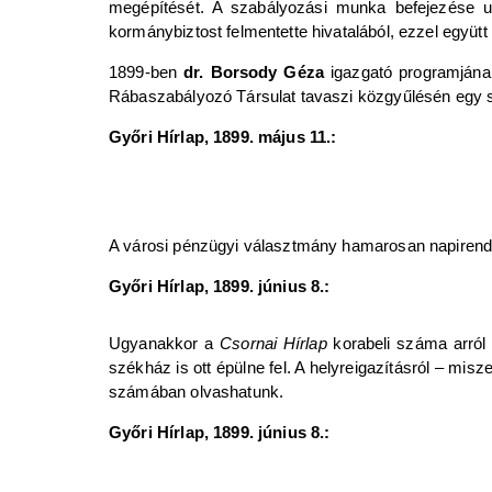
megépítését. A szabályozási munka befejezése u
kormánybiztost felmentette hivatalából, ezzel együt
1899-ben
dr. Borsody Géza
igazgató programjának 
Rábaszabályozó Társulat tavaszi közgyűlésén egy sz
Győri Hírlap, 1899. május 11.:
A városi pénzügyi választmány hamarosan napirendre
Győri Hírlap, 1899. június 8.:
Ugyanakkor a
Csornai Hírlap
korabeli száma arról 
székház is ott épülne fel. A helyreigazításról – mis
számában olvashatunk.
Győri Hírlap, 1899. június 8.: