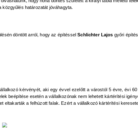
vashatunk, hogy noha döntés született a királyi tábla melletti tele
 a közgyűlés határozatát jóváhagyta.
ésén döntött arról, hogy az építéssel
Schlichter Lajos
győri építé
állalkozó kérvényét, aki egy évvel ezelőtt a várostól 5 évre, évi 60 fo
i telek beépítése esetén a vállalkozónak nem lehetett kártérítési igé
ltakarták a felhúzott falak. Ezért a vállalkozó kártérítési keresetet