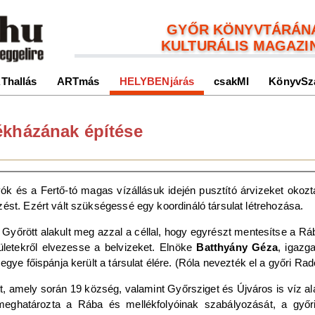
GYŐR KÖNYVTÁRÁN
KULTURÁLIS MAGAZI
Thallás
ARTmás
HELYBENjárás
csakMI
KönyvSz
ékházának építése
k és a Fertő-tó magas vízállásuk idején pusztító árvizeket okozt
ést. Ezért vált szükségessé egy koordináló társulat létrehozása.
yőrött alakult meg azzal a céllal, hogy egyrészt mentesítse a Ráb
ületekről elvezesse a belvizeket. Elnöke
Batthyány Géza
, igazg
ye főispánja került a társulat élére. (Róla nevezték el a győri Rad
, amely során 19 község, valamint Győrsziget és Újváros is víz alá
 meghatározta a Rába és mellékfolyóinak szabályozását, a győri