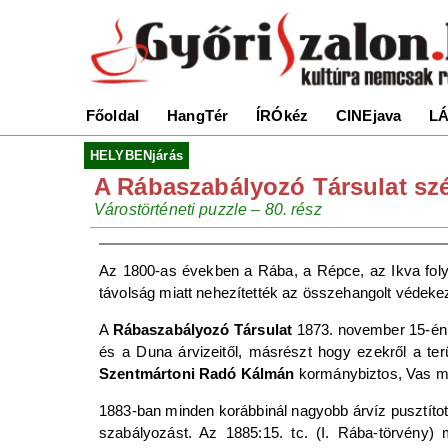
Főoldal
HangTér
ÍRÓkéz
CINEjava
LÁ
HELYBENjárás
A Rábaszabályozó Társulat sz
Várostörténeti puzzle – 80. rész
Az 1800-as években a Rába, a Répce, az Ikva folyó
távolság miatt nehezítették az összehangolt védekez
A
Rábaszabályozó Társulat
1873. november 15-én G
és a Duna árvizeitől, másrészt hogy ezekről a ter
Szentmártoni Radó Kálmán
kormánybiztos, Vas meg
1883-ban minden korábbinál nagyobb árvíz pusztított
szabályozást. Az 1885:15. tc. (I. Rába-törvény)