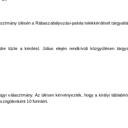
ztmány ülésén a Rábaszabályozási-palota telekkérdését tárgyaltá
dre tűzte a kérdést. Július elején rendkívüli közgyűlésen tárgy
zügyi választmány. Az ülésen kérvényezték, hogy a királyi táblabí
zögölenként 10 forintért.