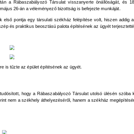
tán a Rábaszabályozó Társulat visszanyerte önállóságát, és 1
t május 26-án a véleményező bizottság is befejezte munkáját.
első pontja egy társulati székház felépítése volt, hiszen addig a
ép és praktikus beosztású palota építésének az ügyét terjesztetté
 is tűzte az épület építésének az ügyét.
tudósított, hogy a Rábaszabályozó Társulat utolsó ülésén szóba k
zerint nem a székhely áthelyezéséről, hanem a székház megépítésérő