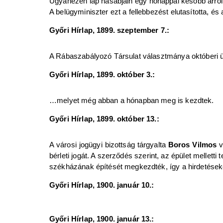
Ugyanezen lap hasábjain egy hónappal később arról ol
A belügyminiszter ezt a fellebbezést elutasította, és
Győri Hírlap, 1899. szeptember 7.:
A Rábaszabályozó Társulat választmánya októberi ül
Győri Hírlap, 1899. október 3.:
…melyet még abban a hónapban meg is kezdtek.
Győri Hírlap, 1899. október 13.:
A városi jogügyi bizottság tárgyalta
Boros Vilmos
v
bérleti jogát. A szerződés szerint, az épület mellett
székházának építését megkezdték, így a hirdetéseket e
Győri Hírlap, 1900. január 10.:
Győri Hírlap, 1900. január 13.: