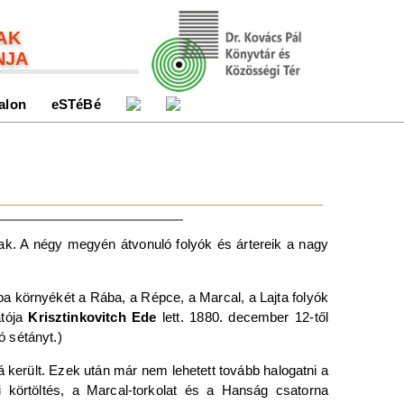
AK
NJA
alon
eSTéBé
ak. A négy megyén átvonuló folyók és ártereik a nagy
a környékét a Rába, a Répce, a Marcal, a Lajta folyók
atója
Krisztinkovitch Ede
lett. 1880. december 12-től
ó sétányt.)
 került. Ezek után már nem lehetett tovább halogatni a
 körtöltés, a Marcal-torkolat és a Hanság csatorna