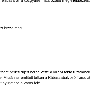
k eladásáról, a közgyűlési határozatot megfellebbezték.
szt bízza meg…
rint bérleti díjért bérbe vette a királyi tábla tűzfalának
nye. Miután az említett telken a Rábaszabályozó Társulat
 nyújtott be a város felé.