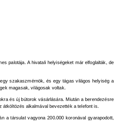
palotája. A hivatali helyiségeket már elfoglalták, de
y-egy szakaszmérnök, és egy tágas világos helyiség a
ségek magasak, világosak voltak.
okra és új bútorok vásárlására. Miután a berendezésre
 átköltözés alkalmával bevezették a telefont is.
tán a társulat vagyona 200.000 koronával gyarapodott,