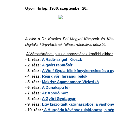
Győri Hírlap, 1900. szeptember 20.:
A cikk a Dr. Kovács Pál Megyei Könyvtár és Közö
Digitális könyvtárának felhasználásával készült.
A Várostörténeti puzzle sorozatának korábbi cikkei:
- 1. rész:
A Radó-szigeti Kioszk
- 2. rész:
A győri repülőtér
- 3. rész:
A Wolf Gyula-féle könyvkereskedés a gy
- 4. rész:
Régi győri farsangi bálok
- 5. rész:
Makrisz Agamemnon: Vízicsikó
- 6. rész:
A Dunakapu tér
- 7. rész:
Az Apolló mozi
- 8. rész:
A Győri Gyufagyár
- 9. rész:
Egy kiszolgált katonaszobor: a vashon
- 10. rész:
A Hungária kávéház tulajdonosa, a né