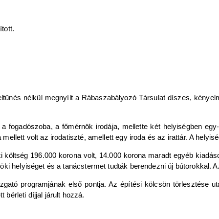
tott.
űnés nélkül megnyílt a Rábaszabályozó Társulat díszes, kényelmes 
, a fogadószoba, a főmérnök irodája, mellette két helyiségben eg
llett volt az irodatiszté, amellett egy iroda és az irattár. A helyi
ti költség 196.000 korona volt, 14.000 korona maradt egyéb kiadás
i helyiséget és a tanácstermet tudták berendezni új bútorokkal. Az
zgató programjának első pontja. Az építési kölcsön törlesztése u
bérleti díjjal járult hozzá.