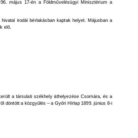
896. május 17-én a Földművelésügyi Minisztérium a
 hivatal irodái bérlakásban kaptak helyet. Májusban a
k elő.
erült a társulati székhely áthelyezése Csornára, és a
l döntött a közgyűlés – a Győri Hírlap 1899. június 8-i