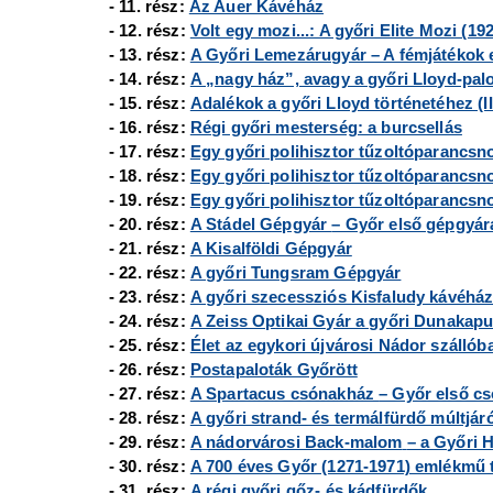
- 11. rész:
Az Auer Kávéház
- 12. rész:
Volt egy mozi...: A győri Elite Mozi (19
- 13. rész:
A Győri Lemezárugyár – A fémjátékok e
- 14. rész:
A „nagy ház”, avagy a győri Lloyd-palot
- 15. rész:
Adalékok a győri Lloyd történetéhez (II
- 16. rész:
Régi győri mesterség: a burcsellás
- 17. rész:
Egy győri polihisztor tűzoltóparancsno
- 18. rész:
Egy győri polihisztor tűzoltóparancsno
- 19. rész:
Egy győri polihisztor tűzoltóparancsnok
- 20. rész:
A Stádel Gépgyár
– Győr első gépgyár
- 21. rész:
A Kisalföldi Gépgyár
- 22. rész:
A győri Tungsram Gépgyár
- 23. rész:
A győri szecessziós Kisfaludy kávéház
- 24. rész:
A Zeiss Optikai Gyár a győri Dunakapu
- 25. rész:
Élet az egykori újvárosi Nádor szállób
- 26. rész:
Postapaloták Győrött
- 27. rész:
A Spartacus csónakház
– Győr első c
- 28. rész:
A győri strand- és termálfürdő múltjáró
- 29. rész:
A nádorvárosi Back-malom
– a Győri
- 30. rész:
A 700 éves Győr (1271-1971) emlékmű 
- 31. rész:
A régi győri gőz- és kádfürdők