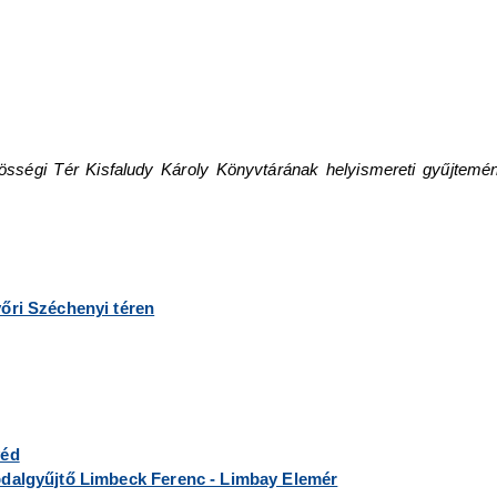
sségi Tér Kisfaludy Károly Könyvtárának helyismereti gyűjtemén
őri Széchenyi téren
véd
pdalgyűjtő Limbeck Ferenc - Limbay Elemér