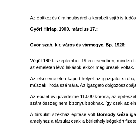
Az építkezés újraindulásáról a korabeli sajtó is tudósí
Győri Hírlap, 1900. március 17.:
Győr szab. kir. város és vármegye, Bp. 1926:
Végül 1900. szeptember 19-én csendben, minden felt
az emeleten lévő lakások ekkor még üresek voltak.
Az első emeleten kapott helyet az igazgatói szoba
műszaki iroda számára. Az igazgató dolgozószobája me
Az épület évi jövedelme 11.000 korona, az építésze
szánt összeg nem bizonyult soknak, így csak az elnök
A társulati székház építése volt
Borsody Géza
iga
amelyhez a társulat csak a bérlethelyiségekért fizetett 