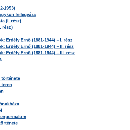
22-1953)
gykori fellegvára
a (I. rész)
. rész)
k: Erdély Ernő (1881-1944) – I. rész
k: Erdély Ernő (1881-1944) – II. rész
: Erdély Ernő (1881-1944) – III. rész
a
 története
 téren
an
sónakháza
l
 Hengermalom
története