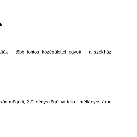
k.
alták – több fontos középülettel együtt – a székház
róság mögötti, 221 négyszögölnyi telket méltányos áron