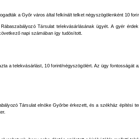
dták a Győr város által felkínált telket négyszögölenként 10 forin
a Rábaszabályozó Társulat telekvásárlásának ügyét. A gyér érdekl
következő napi számában így tudósított.
 a telekvásárlást, 10 forint/négyszögölért. Az ügy fontosságát az 
bályozó Társulat elnöke Győrbe érkezett, és a székház építési ter
er.