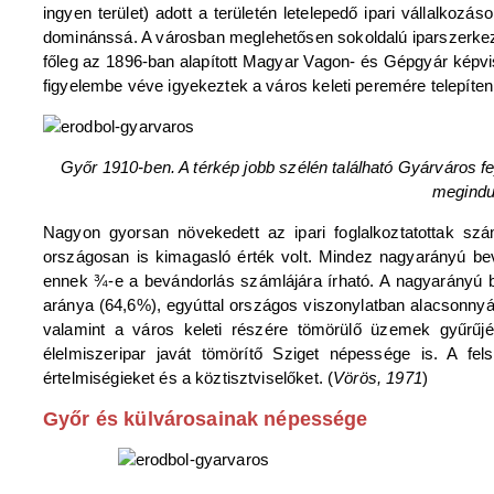
ingyen terület) adott a területén letelepedő ipari vállalkoz
dominánssá. A városban meglehetősen sokoldalú iparszerkezet al
főleg az 1896-ban alapított Magyar Vagon- és Gépgyár képvis
figyelembe véve igyekeztek a város keleti peremére telepíteni
Győr 1910-ben. A térkép jobb szélén található Gyárváros fej
megindul
Nagyon gyorsan növekedett az ipari foglalkoztatottak sz
országosan is kimagasló érték volt. Mindez nagyarányú be
ennek ¾-e a bevándorlás számlájára írható. A nagyarányú be
aránya (64,6%), egyúttal országos viszonylatban alacsonnyá
valamint a város keleti részére tömörülő üzemek gyűrűjé
élelmiszeripar javát tömörítő Sziget népessége is. A fel
értelmiségieket és a köztisztviselőket. (
Vörös, 1971
)
Győr és külvárosainak népessége