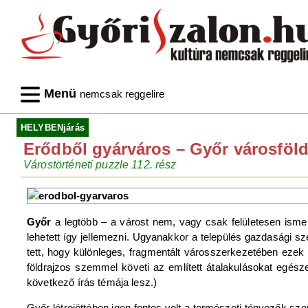
Menü
nemcsak reggelire
HELYBENjárás
Erődből gyárváros – Győr városföld
Várostörténeti puzzle 112. rész
Győr
a legtöbb – a várost nem, vagy csak felületesen isme
lehetett így jellemezni. Ugyanakkor a település gazdasági s
tett, hogy különleges, fragmentált városszerkezetében ezek
földrajzos szemmel követi az említett átalakulásokat egész
következő írás témája lesz.)
Győr létrejöttében igen fontos volt a természeti tényezők s