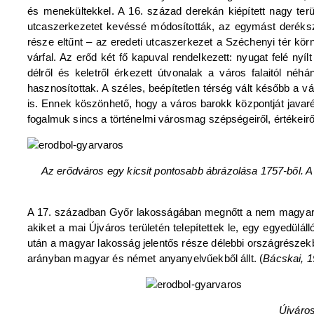
és menekültekkel. A 16. század derekán kiépített nagy terü
utcaszerkezetet kevéssé módosították, az egymást deréksz
része eltűnt – az eredeti utcaszerkezet a Széchenyi tér k
várfal. Az erőd két fő kapuval rendelkezett: nyugat felé nyíl
délről és keletről érkezett útvonalak a város falaitól né
hasznosítottak. A széles, beépítetlen térség vált később a vá
is. Ennek köszönhető, hogy a város barokk központját javar
fogalmuk sincs a történelmi városmag szépségeiről, értékeir
Az erődváros egy kicsit pontosabb ábrázolása 1757-ből. A 
A 17. században Győr lakosságában megnőtt a nem magyar a
akiket a mai Újváros területén telepítettek le, egy egyedülá
után a magyar lakosság jelentős része délebbi országrészekbe
arányban magyar és német anyanyelvűekből állt. (
Bácskai, 
Újváros