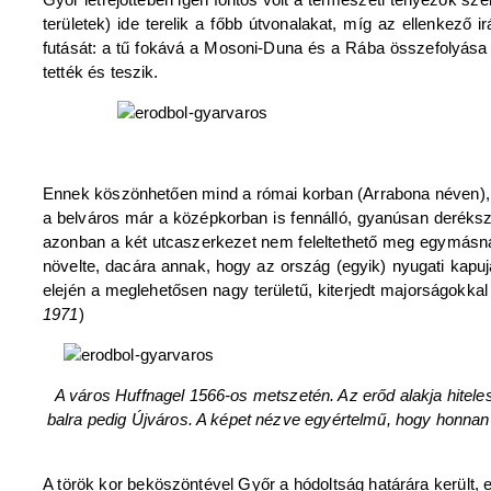
területek) ide terelik a főbb útvonalakat, míg az ellenkező
futását: a tű fokává a Mosoni-Duna és a Rába összefolyása 
tették és teszik.
Ennek köszönhetően mind a római korban (Arrabona néven), mi
a belváros már a középkorban is fennálló, gyanúsan derékszög
azonban a két utcaszerkezet nem feleltethető meg egymásnak,
növelte, dacára annak, hogy az ország (egyik) nyugati kapuj
elején a meglehetősen nagy területű, kiterjedt majorságokka
1971
)
A város Huffnagel 1566-os metszetén. Az erőd alakja hiteles
balra pedig Újváros. A képet nézve egyértelmű, hogy honnan
A török kor beköszöntével Győr a hódoltság határára került, 