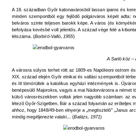
A 18. században Győr katonavárosból lassan iparos és keres
minden szempontból egy fejlődő polgárváros képét adta: nő
belváros szinte teljesen barokk képe. A város (és környék
befolyása kevésbé volt jelentős. A század vége felé a kibo
létszáma. (
Borbíró-Valló, 1955
)
A Sarló köz – 
A városra súlyos terhet rótt az 1809-es Napóleoni ostrom és
XIX. század elején Győr etnikai és vallási szempontból térbe
és itt tömörültek a katolikus egyházi intézmények is. Újvár
benépesülő Majorokra, vagyis a mai Nádorvárosra a német tö
külső városrészekben voltak jelen nagyobb számban: az eva
létező Győr-Szigetben. Bár a század folyamán az erőteljes m
ahhoz, hogy 1848/49-ben elnyerje a „megtisztelő” „Janus arcú
mindig megéljenezte valaki… (
Balázs, 1971
)