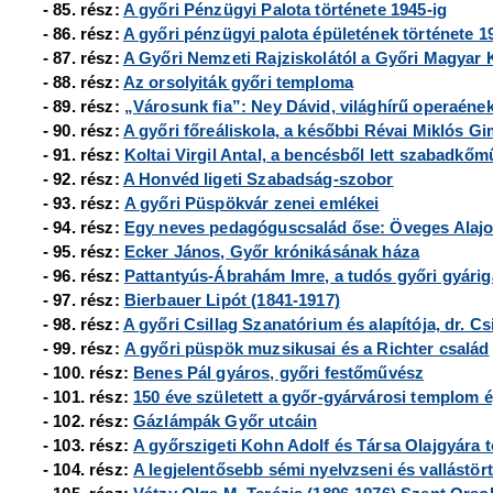
- 85. rész:
A győri Pénzügyi Palota története 1945-ig
- 86. rész:
A győri pénzügyi palota épületének története 1
- 87. rész:
A Győri Nemzeti Rajziskolától a Győri Magyar Ki
- 88. rész:
Az orsolyiták győri temploma
- 89. rész:
„Városunk fia”: Ney Dávid, világhírű operaéne
- 90. rész:
A győri főreáliskola, a későbbi Révai Miklós 
- 91. rész:
Koltai Virgil Antal, a bencésből lett szabadkő
- 92. rész:
A Honvéd ligeti Szabadság-szobor
- 93. rész:
A győri Püspökvár zenei emlékei
- 94. rész:
Egy neves pedagóguscsalád őse: Öveges Alaj
- 95. rész:
Ecker János, Győr krónikásának háza
- 96. rész:
Pattantyús-Ábrahám Imre, a tudós győri gyári
- 97. rész:
Bierbauer Lipót (1841-1917)
- 98. rész:
A győri Csillag Szanatórium és alapítója, dr. Cs
- 99. rész:
A győri püspök muzsikusai és a Richter család
- 100. rész:
Benes Pál gyáros, győri festőművész
- 101. rész:
150 éve született a győr-gyárvárosi templom é
- 102. rész:
Gázlámpák Győr utcáin
- 103. rész:
A győrszigeti Kohn Adolf és Társa Olajgyára tö
- 104. rész:
A legjelentősebb sémi nyelvzseni és vallástört