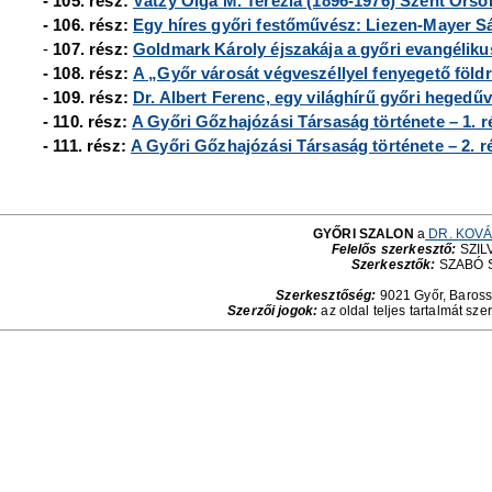
- 105. rész:
Vátzy Olga M. Terézia (1896-1976) Szent Orso
- 106. rész:
Egy híres győri festőművész: Liezen-Mayer S
-
107. rész:
Goldmark Károly éjszakája a győri evangélik
- 108. rész:
A „Győr városát végveszéllyel fenyegető föl
- 109. rész:
Dr. Albert Ferenc, egy világhírű győri hegedűv
- 110. rész:
A Győri Gőzhajózási Társaság története – 1. r
- 111. rész:
A Győri Gőzhajózási Társaság története – 2. r
GYŐRI SZALON
a
DR. KOVÁ
Felelős szerkesztő:
SZILV
Szerkesztők:
SZABÓ 
Szerkesztőség:
9021 Győr, Baross 
Szerzői jogok:
az oldal teljes tartalmát sze