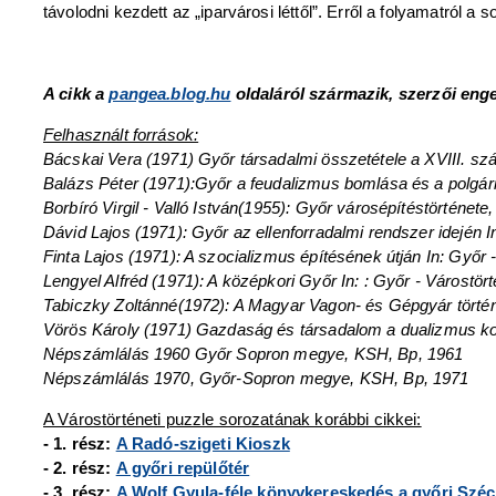
távolodni kezdett az „iparvárosi léttől”. Erről a folyamatról 
A cikk a
pangea.blog.hu
oldaláról származik, szerzői enge
Felhasznált források:
Bácskai Vera (1971) Győr társadalmi összetétele a XVIII. s
Balázs Péter (1971):Győr a feudalizmus bomlása és a polgári
Borbíró Virgil - Valló István(1955): Győr városépítéstörténet
Dávid Lajos (1971): Győr az ellenforradalmi rendszer idején
Finta Lajos (1971): A szocializmus építésének útján In: Győ
Lengyel Alfréd (1971): A középkori Győr In: : Győr - Várost
Tabiczky Zoltánné(1972): A Magyar Vagon- és Gépgyár történe
Vörös Károly (1971) Gazdaság és társadalom a dualizmus ko
Népszámlálás 1960 Győr Sopron megye, KSH, Bp, 1961
Népszámlálás 1970, Győr-Sopron megye, KSH, Bp, 1971
A Várostörténeti puzzle sorozatának korábbi cikkei:
- 1. rész:
A Radó-szigeti Kioszk
- 2. rész:
A győri repülőtér
- 3. rész:
A Wolf Gyula-féle könyvkereskedés a győri Széc