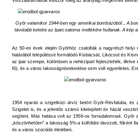
Visszaáramlásuk először főleg az aránylag megkímélt Belvárosb
Győr valamikor 1944-ben egy amerikai bombázóból... A bomb
távolabb keletre az Iparcsatorna mellékére hullanak. A kép a
Az 50-es évek elején Győrhöz csatolták a nagyrészt helyi
határából településsé formálódó Kisbácsát, Likócsot és Kis
az ipar szerepe, különösen a nehézipart fejlesztették, illetv
fő), és a város lakosságnövekedése sem volt egyenletes. En
1954 nyarán a szigetközi árvíz betört Győr-Révfaluba, és a
Szigetet is, és a jelentős számú kitelepített és házát veszt
segíteni. Más hatása volt az 1956-os forradalomnak. Győr a
„köszönhetően” a lakosság 5%-a külföldre távozott, főként 
és a város szociális életében.