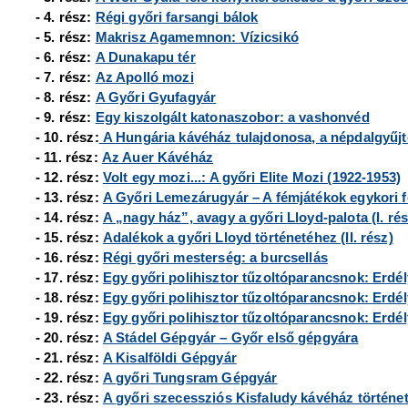
- 4. rész:
Régi győri farsangi bálok
- 5. rész:
Makrisz Agamemnon: Vízicsikó
- 6. rész:
A Dunakapu tér
- 7. rész:
Az Apolló mozi
- 8. rész:
A Győri Gyufagyár
- 9. rész:
Egy kiszolgált katonaszobor: a vashonvéd
- 10. rész:
A Hungária kávéház tulajdonosa, a népdalgyűj
- 11. rész:
Az Auer Kávéház
- 12. rész:
Volt egy mozi...: A győri Elite Mozi (1922-1953)
- 13. rész:
A Győri Lemezárugyár – A fémjátékok egykori f
- 14. rész:
A „nagy ház”, avagy a győri Lloyd-palota (I. rés
- 15. rész:
Adalékok a győri Lloyd történetéhez (II. rész)
- 16. rész:
Régi győri mesterség: a burcsellás
- 17. rész:
Egy győri polihisztor tűzoltóparancsnok: Erdély
- 18. rész:
Egy győri polihisztor tűzoltóparancsnok: Erdély
- 19. rész:
Egy győri polihisztor tűzoltóparancsnok: Erdély
- 20. rész:
A Stádel Gépgyár
– Győr első gépgyára
- 21. rész:
A Kisalföldi Gépgyár
- 22. rész:
A győri Tungsram Gépgyár
- 23. rész:
A győri szecessziós Kisfaludy kávéház történe