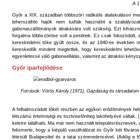
A 1
Győr a XIX. században többszöri radikális átalakuláson me
teherszállító hajók nem tudták használni a szabályo
gabonaszállítmányok átrakására volt szükség. Ezt kihaszn
forgalma többszöröse volt a pestinek. Ez csak fokozódott,
kereskedelmi tőke gyűlt össze, és az 1840-es években m
kereskedők mindent megtettek, hogy kereskedelmi lehetősége
egyenletessé váló gabonaellátás, valamint az átrakási kény
Győr iparfejlődése
Források: Vörös Károly (1971), Gazdaság és társadalom 
A felhalmozódott tőkét részben az egykori erődítmények he
létszámú értelmiségi és tisztviselőréteg lakóhelyévé váltak.
keletre található. Ma már nem használt településrésznevek, a
felismerte, hogy a kiépülő vasúthálózat és Győr két főváros
létesült Budapesttel és a tatai szénmedencével. (Addig a 