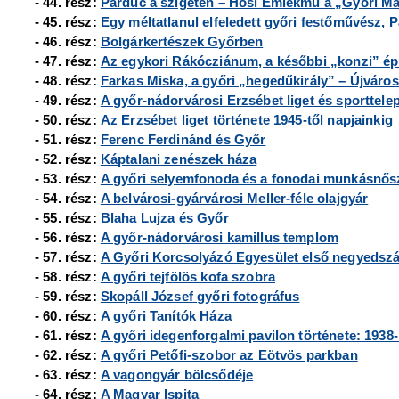
- 44. rész:
Párduc a szigeten – Hősi Emlékmű a
„Győri Ma
- 45. rész:
Egy méltatlanul elfeledett győri festőművész, 
- 46. rész:
Bolgárkertészek Győrben
- 47. rész:
Az egykori Rákócziánum, a későbbi
„konzi” ép
- 48. rész:
Farkas Miska, a győri „hegedűkirály” – Újvárost
- 49. rész:
A győr-nádorvárosi Erzsébet liget és sporttelep
- 50. rész:
Az Erzsébet liget története 1945-től napjainkig
- 51. rész:
Ferenc Ferdinánd és Győr
- 52. rész:
Káptalani zenészek háza
- 53. rész:
A győri selyemfonoda és a fonodai munkásnős
- 54. rész:
A belvárosi-gyárvárosi Meller-féle olajgyár
- 55. rész:
Blaha Lujza és Győr
- 56. rész:
A győr-nádorvárosi kamillus templom
- 57. rész:
A Győri Korcsolyázó Egyesület első negyedsz
- 58. rész:
A győri tejfölös kofa szobra
- 59. rész:
Skopáll József győri fotográfus
- 60. rész:
A győri Tanítók Háza
- 61. rész:
A győri idegenforgalmi pavilon története: 1938
- 62. rész:
A győri Petőfi-szobor az Eötvös parkban
- 63. rész:
A vagongyár bölcsődéje
- 64. rész:
A Magyar Ispita