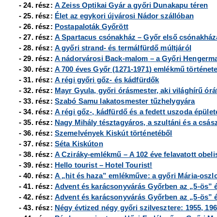
- 24. rész:
A Zeiss Optikai Gyár a győri Dunakapu téren
- 25. rész:
Élet az egykori újvárosi Nádor szállóban
- 26. rész:
Postapaloták Győrött
- 27. rész:
A Spartacus csónakház
– Győr első csónakház
- 28. rész:
A győri strand- és termálfürdő múltjáról
- 29. rész:
A nádorvárosi Back-malom
– a Győri Hengerm
- 30. rész:
A 700 éves Győr (1271-1971) emlékmű történet
- 31. rész:
A régi győri gőz- és kádfürdők
- 32. rész:
Mayr Gyula, győri órásmester, aki világhírű órát
- 33. rész:
Szabó Samu lakatosmester tűzhelygyára
- 34. rész:
A régi gőz-, kádfürdő és a fedett uszoda épület
- 35. rész:
Nagy Mihály tésztagyáros, a szultáni és a csász
- 36. rész:
Szemelvények Kiskút történetéből
- 37. rész:
Séta Kiskúton
- 38. rész:
A Cziráky-emlékmű – A 102 éve felavatott obeli
- 39. rész:
Hello tourist – Hotel Tourist!
- 40. rész:
A „hit és haza” emlékműve: a győri Mária-oszl
- 41. rész:
Advent és karácsonyvárás Győrben az „5-ös” 
- 42. rész:
Advent és karácsonyvárás Győrben az „5-ös” é
- 43. rész:
Négy évtized négy győri szilvesztere: 1955, 196