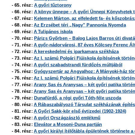
- 65. rész:
A győri tűztorony
- 66. rész:
A könyv ünnepe – A győri Ünnepi Könyvhetek t
- 67. rész:
Kelemen Márton, az elfeledett fa- és kőszobrász
- 68. rész:
Az Erzsébet téri „Nagy” Pannonia Nyomda
- 69. rész:
A Tulipános iskola
- 70. rész:
Párizs Győrben – Balog Lajos Barros úti divat
- 71. rész:
A győr-nádorvárosi, 87 éves Kölcsey Ferenc Ált
- 72. rész:
A kereskedelmi és iparkamara székháza
- 73. rész:
Az I. számú Polgári Fiúiskola építésének történ
- 74. rész:
A győri szabadstrandi fürdőzés múltjából
- 75. rész:
Gyógyszertár az Angyalhoz: A Mányoki-ház tör
- 76. rész:
Az I. számú Polgári Fiúiskola építésének történe
- 77. rész:
Arany Sas és Aranysas – két győri patika történe
- 78. rész:
Arany Sas és Aranysas – két győri patika történe
- 79. rész:
Dunafürdő, a régi győri Tóth-féle uszoda
-
80. rész:
A Rábaszabályozó Társulat székházának építé
- 81. rész:
A Győri Sakk-kör első évtizedei (1902-1924)
- 82. rész:
A győri Országzászló emlékmű
- 83. rész:
Elevátor a Mosoni-Duna partján
- 84. rész:
A győri királyi ítélőtábla épületének története a