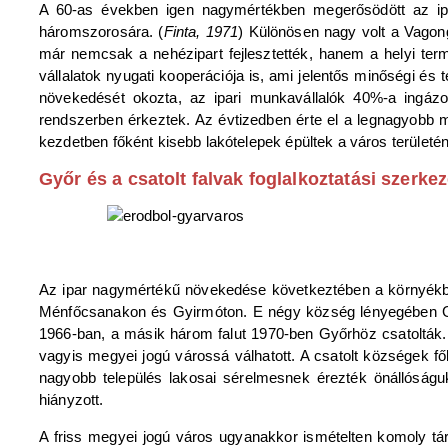
A 60-as években igen nagymértékben megerősödött az ipar
háromszorosára. (
Finta, 1971
) Különösen nagy volt a Vagon
már nemcsak a nehézipart fejlesztették, hanem a helyi terme
vállalatok nyugati kooperációja is, ami jelentős minőségi 
növekedését okozta, az ipari munkavállalók 40%-a ingáz
rendszerben érkeztek. Az évtizedben érte el a legnagyobb m
kezdetben főként kisebb lakótelepek épültek a város területén
Győr és a csatolt falvak foglalkoztatási szerkez
Az ipar nagymértékű növekedése következtében a környékbe
Ménfőcsanakon és Gyirmóton. E négy község lényegében Győr
1966-ban, a másik három falut 1970-ben Győrhöz csatolták. 
vagyis megyei jogú várossá válhatott. A csatolt községek fők
nagyobb település lakosai sérelmesnek érezték önállóságuk
hiányzott.
A friss megyei jogú város ugyanakkor ismételten komoly tá