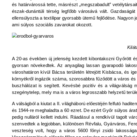
és határvárossá tette, másrészt „megszabadult” vetélytársa
észak-dunántúli térség legfőbb városává vált. Gazdaságát
ellensúlyozta a textilipar gyorsabb ütemű fejlődése. Nagyon 
ami súlyos szociális zavarokat okozott.
Kilá
A 20-as években új jelenség kezdett kibontakozni Győrött 
gyorsan növekedtek. Az anyagilag lassan gyarapodó lakoss
városhatáron kívül Bácsa területén létrejött Kisbácsa, és 
környékről ingázók száma, szorosabbra fűződött a város és 
buszhálózat is segített. Kevésbé pozitív és a világválság m
szegénytelep, mely ma is a város legrosszabb helyzetű terüle
A válságból a kiutat a II. világháború előestéjén felfutó had
és 1944-re meghaladta a 60 ezret. De ezért Győr súlyos ár
pedig nulláról kellett indulni. Ráadásul a rendkívül tagolt
szenvedtek a legjobban, különösen Révfalu, Gyárváros, Fere
veszteség volt, hogy a város 5600 főnyi zsidó lakossága 