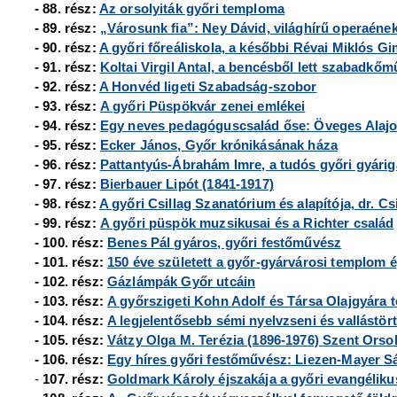
- 88. rész:
Az orsolyiták győri temploma
- 89. rész:
„Városunk fia”: Ney Dávid, világhírű operaéne
- 90. rész:
A győri főreáliskola, a későbbi Révai Miklós 
- 91. rész:
Koltai Virgil Antal, a bencésből lett szabadkő
- 92. rész:
A Honvéd ligeti Szabadság-szobor
- 93. rész:
A győri Püspökvár zenei emlékei
- 94. rész:
Egy neves pedagóguscsalád őse: Öveges Alaj
- 95. rész:
Ecker János, Győr krónikásának háza
- 96. rész:
Pattantyús-Ábrahám Imre, a tudós győri gyári
- 97. rész:
Bierbauer Lipót (1841-1917)
- 98. rész:
A győri Csillag Szanatórium és alapítója, dr. Cs
- 99. rész:
A győri püspök muzsikusai és a Richter család
- 100. rész:
Benes Pál gyáros, győri festőművész
- 101. rész:
150 éve született a győr-gyárvárosi templom é
- 102. rész:
Gázlámpák Győr utcáin
- 103. rész:
A győrszigeti Kohn Adolf és Társa Olajgyára tö
- 104. rész:
A legjelentősebb sémi nyelvzseni és vallástört
- 105. rész:
Vátzy Olga M. Terézia (1896-1976) Szent Orso
- 106. rész:
Egy híres győri festőművész: Liezen-Mayer S
-
107. rész:
Goldmark Károly éjszakája a győri evangélik