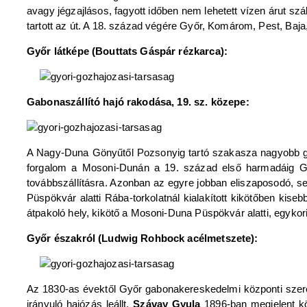
avagy jégzajlásos, fagyott időben nem lehetett vízen árut szá
tartott az út. A 18. század végére Győr, Komárom, Pest, Baj
Győr látképe (Bouttats Gáspár rézkarca):
Gabonaszállító hajó rakodása, 19. sz. közepe:
A Nagy-Duna Gönyűtől Pozsonyig tartó szakasza nagyobb gab
forgalom a Mosoni-Dunán a 19. század első harmadáig Gy
továbbszállításra. Azonban az egyre jobban eliszaposodó, 
Püspökvár alatti Rába-torkolatnál kialakított kikötőben kiseb
átpakoló hely, kikötő a Mosoni-Duna Püspökvár alatti, egyko
Győr északról (Ludwig Rohbock acélmetszete):
Az 1830-as évektől Győr gabonakereskedelmi központi sze
irányuló hajózás leállt.
Szávay Gyula
1896-ban megjelent köt