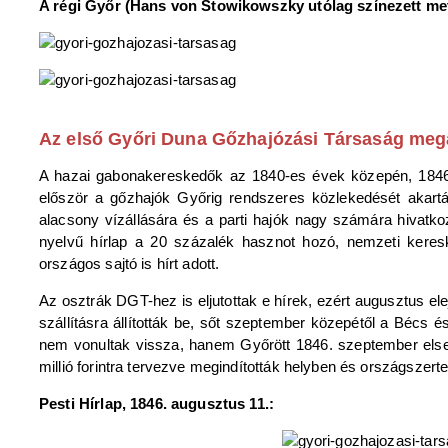
A régi Győr (Hans von Stowikowszky utólag színezett me
Az első Győri Duna Gőzhajózási Társaság meg
A hazai gabonakereskedők az 1840-es évek közepén, 1846-
először a gőzhajók Győrig rendszeres közlekedését akar
alacsony vízállására és a parti hajók nagy számára hivatko
nyelvű hírlap a 20 százalék hasznot hozó, nemzeti keresk
országos sajtó is hírt adott.
Az osztrák DGT-hez is eljutottak e hírek, ezért augusztus e
szállításra állították be, sőt szeptember közepétől a Bécs é
nem vonultak vissza, hanem Győrött 1846. szeptember els
millió forintra tervezve megindították helyben és országszer
Pesti Hírlap, 1846. augusztus 11.: