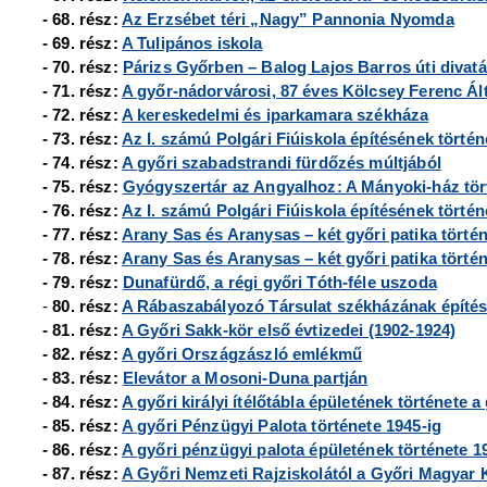
- 68. rész:
Az Erzsébet téri „Nagy” Pannonia Nyomda
- 69. rész:
A Tulipános iskola
- 70. rész:
Párizs Győrben – Balog Lajos Barros úti divat
- 71. rész:
A győr-nádorvárosi, 87 éves Kölcsey Ferenc Ált
- 72. rész:
A kereskedelmi és iparkamara székháza
- 73. rész:
Az I. számú Polgári Fiúiskola építésének történ
- 74. rész:
A győri szabadstrandi fürdőzés múltjából
- 75. rész:
Gyógyszertár az Angyalhoz: A Mányoki-ház tör
- 76. rész:
Az I. számú Polgári Fiúiskola építésének történe
- 77. rész:
Arany Sas és Aranysas – két győri patika történe
- 78. rész:
Arany Sas és Aranysas – két győri patika történe
- 79. rész:
Dunafürdő, a régi győri Tóth-féle uszoda
-
80. rész:
A Rábaszabályozó Társulat székházának építé
- 81. rész:
A Győri Sakk-kör első évtizedei (1902-1924)
- 82. rész:
A győri Országzászló emlékmű
- 83. rész:
Elevátor a Mosoni-Duna partján
- 84. rész:
A győri királyi ítélőtábla épületének története a
- 85. rész:
A győri Pénzügyi Palota története 1945-ig
- 86. rész:
A győri pénzügyi palota épületének története 1
- 87. rész:
A Győri Nemzeti Rajziskolától a Győri Magyar Ki