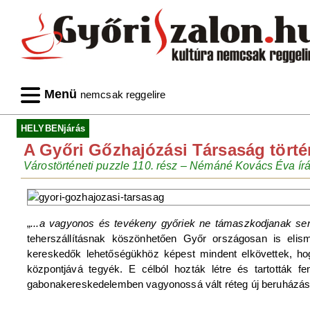
Menü
nemcsak reggelire
HELYBENjárás
A Győri Gőzhajózási Társaság történ
Várostörténeti puzzle 110. rész – Némáné Kovács Éva ír
„
...a vagyonos és tevékeny győriek ne támaszkodjanak senk
teherszállításnak köszönhetően Győr országosan is elis
kereskedők lehetőségükhöz képest mindent elkövettek, ho
központjává tegyék. E célból hozták létre és tartották f
gabonakereskedelemben vagyonossá vált réteg új beruházásokk