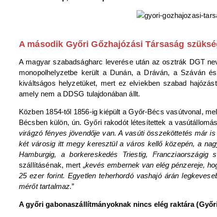
A második Győri Gőzhajózási Társaság szüks
A magyar szabadságharc leverése után az osztrák DGT neve
monopolhelyzetbe került a Dunán, a Dráván, a Száván és a 
kiváltságos helyzetüket, mert ez elviekben szabad hajózást 
amely nem a DDSG tulajdonában állt.
Közben 1854-től 1856-ig kiépült a Győr-Bécs vasútvonal, me
Bécsben külön, ún. Győri rakodót létesítettek a vasútállo
virágzó fényes jövendője van. A vasúti összeköttetés már is
két városig itt megy keresztül a város kellő közepén, a n
Hamburgig, a borkereskedés Triestig, Francziaországig s
szállításénak, mert „
kevés embernek van elég pénzereje, hog
25 ezer forint. Egyetlen teherhordó vashajó árán legkeves
mérőt tartalmaz.
”
A győri gabonaszállítmányoknak nincs elég raktára (Győri 