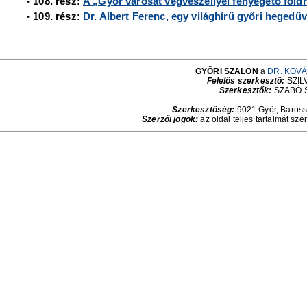
- 108. rész:
A „Győr városát végveszéllyel fenyegető föl
- 109. rész:
Dr. Albert Ferenc, egy világhírű győri hegedűv
GYŐRI SZALON
a
DR. KOVÁ
Felelős szerkesztő:
SZILV
Szerkesztők:
SZABÓ 
Szerkesztőség:
9021 Győr, Baross 
Szerzői jogok:
az oldal teljes tartalmát sze