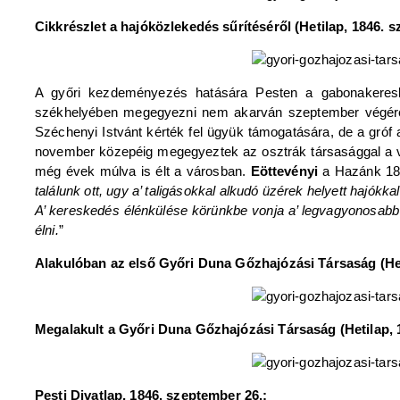
Cikkrészlet a hajóközlekedés sűrítéséről (Hetilap, 1846. s
A győri kezdeményezés hatására Pesten a gabonakeresk
székhelyében megegyezni nem akarván szeptember végére má
Széchenyi Istvánt kérték fel ügyük támogatására, de a gróf a
november közepéig megegyeztek az osztrák társasággal a vá
még évek múlva is élt a városban.
Eöttevényi
a Hazánk 1848
találunk ott, ugy a’ taligásokkal alkudó üzérek helyett hajók
A’ kereskedés élénkülése körünkbe vonja a’ legvagyonosabb 
élni.
”
Alakulóban az első Győri Duna Gőzhajózási Társaság (Het
Megalakult a Győri Duna Gőzhajózási Társaság (Hetilap, 
Pesti Divatlap, 1846. szeptember 26.: