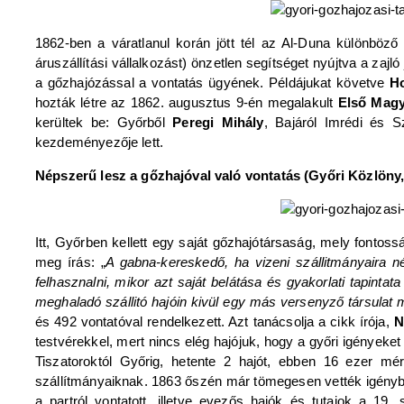
1862-ben a váratlanul korán jött tél az Al-Duna különböző
áruszállítási vállalkozást) önzetlen segítséget nyújtva a za
a gőzhajózással a vontatás ügyének. Példájukat követve
H
hozták létre az 1862. augusztus 9-én megalakult
Első Magy
kerültek be: Győrből
Peregi Mihály
, Bajáról Imrédi és 
kezdeményezője lett.
Népszerű lesz a gőzhajóval való vontatás (Győri Közlöny, 
Itt, Győrben kellett egy saját gőzhajótársaság, mely fontos
meg írás: „
A gabna-kereskedő, ha vizeni szállitmányaira 
felhasznalni, mikor azt saját belátása és gyakorlati tapinta
meghaladó szállitó hajóin kivül egy más versenyző társulat m
és 492 vontatóval rendelkezett. Azt tanácsolja a cikk írója,
N
testvérekkel, mert nincs elég hajójuk, hogy a győri igényeket
Tiszatoroktól Győrig, hetente 2 hajót, ebben 16 ezer mé
szállítmányaiknak. 1863 őszén már tömegesen vették igénybe 
a partról vontatott, illetve evezős hajók és tutajok a 19.