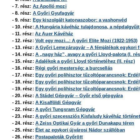
- 7. rész:
Az Apolló mozi
- 8. rész:
A Győri Gyufagyár
- 9. rész:
Egy kiszolgált katonaszobor: a vashonvéd
- 10. rész:
A Hungária kávéház tulajdonosa, a népdalgyűj
- 11. rész:
Az Auer Kávéház
- 12. rész:
Volt egy mozi...: A győri Elite Mozi (1922-1953)
- 13. rész:
A Győri Lemezárugyár – A fémjátékok egykori f
- 14. rész:
A „nagy ház”, avagy a győri Lloyd-palota (I. rés
- 15. rész:
Adalékok a győri Lloyd történetéhez (II. rész)
- 16. rész:
Régi győri mesterség: a burcsellás
- 17. rész:
Egy győri polihisztor tűzoltóparancsnok: Erdély
- 18. rész:
Egy győri polihisztor tűzoltóparancsnok: Erdély
- 19. rész:
Egy győri polihisztor tűzoltóparancsnok: Erdély
- 20. rész:
A Stádel Gépgyár
– Győr első gépgyára
- 21. rész:
A Kisalföldi Gépgyár
- 22. rész:
A győri Tungsram Gépgyár
- 23. rész:
A győri szecessziós Kisfaludy kávéház történe
- 24. rész:
A Zeiss Optikai Gyár a győri Dunakapu téren
- 25. rész:
Élet az egykori újvárosi Nádor szállóban
- 26. rész:
Postapaloták Győrött