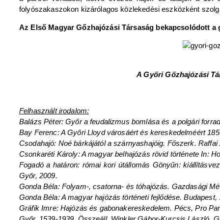
folyószakaszokon kizárólagos közlekedési eszközként szolgá
Az Első Magyar Gőzhajózási Társaság bekapcsolódott a gy
A Győri Gőzhajózási Tár
Felhasznált irodalom:
Balázs Péter: Győr a feudalizmus bomlása és a polgári forrad
Bay Ferenc: A Győri Lloyd városáért és kereskedelméért 185
Csodahajó: Noé bárkájától a szárnyashajóig. Főszerk. Raffai
Csonkaréti Károly: A magyar belhajózás rövid története In: H
Fogadó a határon: római kori útállomás Gönyűn: kiállításvez
Győr, 2009.
Gonda Béla: Folyam-, csatorna- és tóhajózás. Gazdasági Mér
Gonda Béla: A magyar hajózás történeti fejlődése. Budapest,
Gráfik Imre: Hajózás és gabonakereskedelem. Pécs, Pro Pann
Győr, 1539-1939. Összeáll. Winkler Gábor-Kurcsis László. G