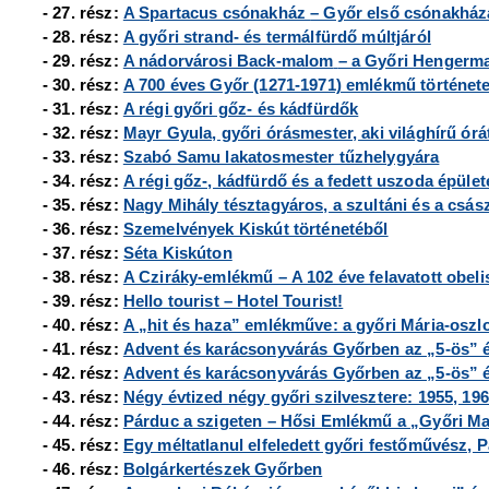
- 27. rész:
A Spartacus csónakház
– Győr első csónakház
- 28. rész:
A győri strand- és termálfürdő múltjáról
- 29. rész:
A nádorvárosi Back-malom
– a Győri Hengerm
- 30. rész:
A 700 éves Győr (1271-1971) emlékmű történet
- 31. rész:
A régi győri gőz- és kádfürdők
- 32. rész:
Mayr Gyula, győri órásmester, aki világhírű órát
- 33. rész:
Szabó Samu lakatosmester tűzhelygyára
- 34. rész:
A régi gőz-, kádfürdő és a fedett uszoda épület
- 35. rész:
Nagy Mihály tésztagyáros, a szultáni és a csász
- 36. rész:
Szemelvények Kiskút történetéből
- 37. rész:
Séta Kiskúton
- 38. rész:
A Cziráky-emlékmű – A 102 éve felavatott obeli
- 39. rész:
Hello tourist – Hotel Tourist!
- 40. rész:
A „hit és haza” emlékműve: a győri Mária-oszl
- 41. rész:
Advent és karácsonyvárás Győrben az „5-ös” 
- 42. rész:
Advent és karácsonyvárás Győrben az „5-ös” é
- 43. rész:
Négy évtized négy győri szilvesztere: 1955, 196
- 44. rész:
Párduc a szigeten – Hősi Emlékmű a
„Győri Ma
- 45. rész:
Egy méltatlanul elfeledett győri festőművész, 
- 46. rész:
Bolgárkertészek Győrben