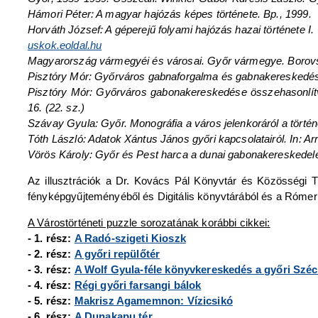
Hámori Péter: A magyar hajózás képes története. Bp., 1999.
Horváth József: A géperejű folyami hajózás hazai története I.
uskok.eoldal.hu
Magyarország vármegyéi és városai. Győr vármegye. Borovs
Pisztóry Mór: Győrváros gabnaforgalma és gabnakereskedés
Pisztóry Mór: Győrváros gabonakereskedése összehasonlítva 
16. (22. sz.)
Szávay Gyula: Győr. Monográfia a város jelenkoráról a történe
Tóth László: Adatok Xántus János győri kapcsolatairól. In: 
Vörös Károly: Győr és Pest harca a dunai gabonakereskedelem
Az illusztrációk a Dr. Kovács Pál Könyvtár és Közösségi T
fényképgyűjteményéből és Digitális könyvtárából és a Róme
A Várostörténeti puzzle sorozatának korábbi cikkei:
- 1. rész:
A Radó-szigeti Kioszk
- 2. rész:
A győri repülőtér
- 3. rész:
A Wolf Gyula-féle könyvkereskedés a győri Széc
- 4. rész:
Régi győri farsangi bálok
- 5. rész:
Makrisz Agamemnon: Vízicsikó
- 6. rész:
A Dunakapu tér