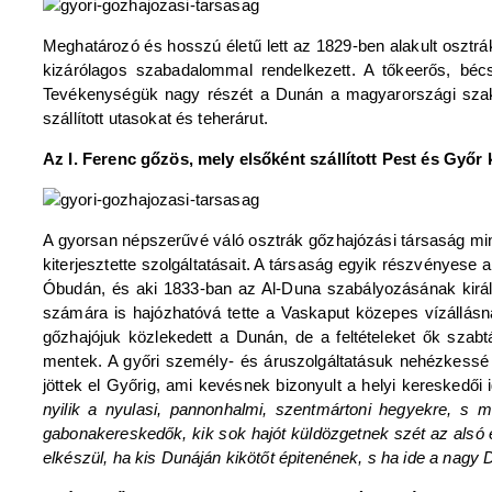
Meghatározó és hosszú életű lett az 1829-ben alakult osztr
kizárólagos szabadalommal rendelkezett. A tőkeerős, bécs
Tevékenységük nagy részét a Dunán a magyarországi szakas
szállított utasokat és teherárut.
Az I. Ferenc gőzös, mely elsőként szállított Pest és Győr 
A gyorsan népszerűvé váló osztrák gőzhajózási társaság min
kiterjesztette szolgáltatásait. A társaság egyik részvényese 
Óbudán, és aki 1833-ban az Al-Duna szabályozásának királyi
számára is hajózhatóvá tette a Vaskaput közepes vízállás
gőzhajójuk közlekedett a Dunán, de a feltételeket ők szab
mentek. A győri személy- és áruszolgáltatásuk nehézkessé v
jöttek el Győrig, ami kevésnek bizonyult a helyi kereskedői
nyilik a nyulasi, pannonhalmi, szentmártoni hegyekre, s
gabonakereskedők, kik sok hajót küldözgetnek szét az alsó 
elkészül, ha kis Dunáján kikötőt épitenének, s ha ide a nagy 