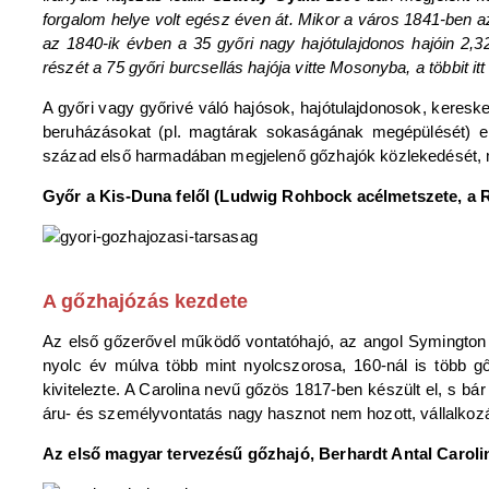
forgalom helye volt egész éven át. Mikor a város 1841-ben az
az 1840-ik évben a 35 győri nagy hajótulajdonos hajóin 2,3
részét a 75 győri burcsellás hajója vitte Mosonyba, a többit itt
A győri vagy győrivé váló hajósok, hajótulajdonosok, keresk
beruházásokat (pl. magtárak sokaságának megépülését) e
század első harmadában megjelenő gőzhajók közlekedését, m
Győr a Kis-Duna felől (Ludwig Rohbock acélmetszete, a 
A gőzhajózás kezdete
Az első gőzerővel működő vontatóhajó, az angol Symington 
nyolc év múlva több mint nyolcszorosa, 160-nál is több gő
kivitelezte. A Carolina nevű gőzös 1817-ben készült el, s bá
áru- és személyvontatás nagy hasznot nem hozott, vállalkoz
Az első magyar tervezésű gőzhajó, Berhardt Antal Caroli