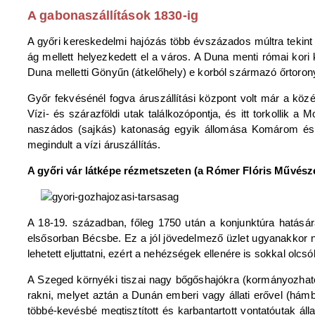
A gabonaszállítások 1830-ig
A győri kereskedelmi hajózás több évszázados múltra tekint
ág mellett helyezkedett el a város. A Duna menti római kori k
Duna melletti Gönyűn (átkelőhely) e korból származó őrtorony,
Győr fekvésénél fogva áruszállítási központ volt már a közép
Vízi- és szárazföldi utak találkozópontja, és itt torkolli
naszádos (sajkás) katonaság egyik állomása Komárom és 
megindult a vízi áruszállítás.
A győri vár látképe rézmetszeten (a Rómer Flóris Művész
A 18-19. században, főleg 1750 után a konjunktúra hatásár
elsősorban Bécsbe. Ez a jól jövedelmező üzlet ugyanakkor n
lehetett eljuttatni, ezért a nehézségek ellenére is sokkal olc
A Szeged környéki tiszai nagy bőgőshajókra (kormányozható,
rakni, melyet aztán a Dunán emberi vagy állati erővel (hámba
többé-kevésbé megtisztított és karbantartott vontatóutak áll