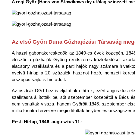
A régi Győr (Hans von Stowikowszky utólag színezett me
Az első Győri Duna Gőzhajózási Társaság meg
A hazai gabonakereskedők az 1840-es évek közepén, 1846-
először a gőzhajók Győrig rendszeres közlekedését akar
alacsony vízállására és a parti hajók nagy számára hivatko
nyelvű hírlap a 20 százalék hasznot hozó, nemzeti keresk
országos sajtó is hírt adott.
Az osztrák DGT-hez is eljutottak e hírek, ezért augusztus e
szállításra állították be, sőt szeptember közepétől a Bécs é
nem vonultak vissza, hanem Győrött 1846. szeptember els
millió forintra tervezve megindították helyben és országszer
Pesti Hírlap, 1846. augusztus 11.: