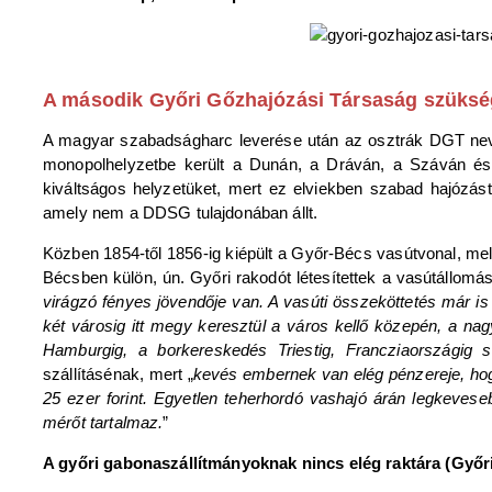
A második Győri Gőzhajózási Társaság szüks
A magyar szabadságharc leverése után az osztrák DGT neve
monopolhelyzetbe került a Dunán, a Dráván, a Száván és a 
kiváltságos helyzetüket, mert ez elviekben szabad hajózást 
amely nem a DDSG tulajdonában állt.
Közben 1854-től 1856-ig kiépült a Győr-Bécs vasútvonal, me
Bécsben külön, ún. Győri rakodót létesítettek a vasútállo
virágzó fényes jövendője van. A vasúti összeköttetés már is
két városig itt megy keresztül a város kellő közepén, a n
Hamburgig, a borkereskedés Triestig, Francziaországig s
szállításénak, mert „
kevés embernek van elég pénzereje, hog
25 ezer forint. Egyetlen teherhordó vashajó árán legkeves
mérőt tartalmaz.
”
A győri gabonaszállítmányoknak nincs elég raktára (Győri 