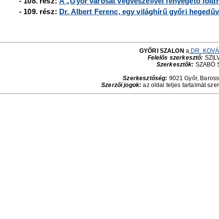
- 108. rész:
A „Győr városát végveszéllyel fenyegető föl
- 109. rész:
Dr. Albert Ferenc, egy világhírű győri hegedűv
GYŐRI SZALON
a
DR. KOVÁ
Felelős szerkesztő:
SZILV
Szerkesztők:
SZABÓ 
Szerkesztőség:
9021 Győr, Baross 
Szerzői jogok:
az oldal teljes tartalmát sze