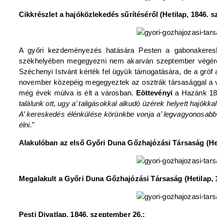
Cikkrészlet a hajóközlekedés sűrítéséről (Hetilap, 1846. s
A győri kezdeményezés hatására Pesten a gabonakeresk
székhelyében megegyezni nem akarván szeptember végére má
Széchenyi Istvánt kérték fel ügyük támogatására, de a gróf a
november közepéig megegyeztek az osztrák társasággal a vá
még évek múlva is élt a városban.
Eöttevényi
a Hazánk 1848
találunk ott, ugy a’ taligásokkal alkudó üzérek helyett hajók
A’ kereskedés élénkülése körünkbe vonja a’ legvagyonosabb 
élni.
”
Alakulóban az első Győri Duna Gőzhajózási Társaság (Het
Megalakult a Győri Duna Gőzhajózási Társaság (Hetilap, 
Pesti Divatlap, 1846. szeptember 26.: