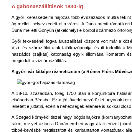
A gabonaszállítások 1830-ig
A győri kereskedelmi hajózás több évszázados múltra tekint
ág mellett helyezkedett el a város. A Duna menti római kori k
Duna melletti Gönyűn (átkelőhely) e korból származó őrtorony,
Győr fekvésénél fogva áruszállítási központ volt már a közép
Vízi- és szárazföldi utak találkozópontja, és itt torkolli
naszádos (sajkás) katonaság egyik állomása Komárom és 
megindult a vízi áruszállítás.
A győri vár látképe rézmetszeten (a Rómer Flóris Művész
A 18-19. században, főleg 1750 után a konjunktúra hatásár
elsősorban Bécsbe. Ez a jól jövedelmező üzlet ugyanakkor n
lehetett eljuttatni, ezért a nehézségek ellenére is sokkal olc
A Szeged környéki tiszai nagy bőgőshajókra (kormányozható,
rakni, melyet aztán a Dunán emberi vagy állati erővel (hámba
többé-kevésbé megtisztított és karbantartott vontatóutak áll