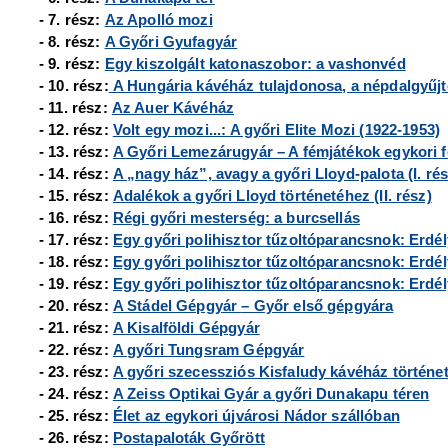
- 7. rész:
Az Apolló mozi
- 8. rész:
A Győri Gyufagyár
- 9. rész:
Egy kiszolgált katonaszobor: a vashonvéd
- 10. rész:
A Hungária kávéház tulajdonosa, a népdalgyűj
- 11. rész:
Az Auer Kávéház
- 12. rész:
Volt egy mozi...: A győri Elite Mozi (1922-1953)
- 13. rész:
A Győri Lemezárugyár – A fémjátékok egykori f
- 14. rész:
A „nagy ház”, avagy a győri Lloyd-palota (I. rés
- 15. rész:
Adalékok a győri Lloyd történetéhez (II. rész)
- 16. rész:
Régi győri mesterség: a burcsellás
- 17. rész:
Egy győri polihisztor tűzoltóparancsnok: Erdély
- 18. rész:
Egy győri polihisztor tűzoltóparancsnok: Erdély
- 19. rész:
Egy győri polihisztor tűzoltóparancsnok: Erdély
- 20. rész:
A Stádel Gépgyár
– Győr első gépgyára
- 21. rész:
A Kisalföldi Gépgyár
- 22. rész:
A győri Tungsram Gépgyár
- 23. rész:
A győri szecessziós Kisfaludy kávéház történe
- 24. rész:
A Zeiss Optikai Gyár a győri Dunakapu téren
- 25. rész:
Élet az egykori újvárosi Nádor szállóban
- 26. rész:
Postapaloták Győrött