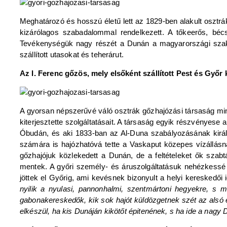
Meghatározó és hosszú életű lett az 1829-ben alakult osztr
kizárólagos szabadalommal rendelkezett. A tőkeerős, bécs
Tevékenységük nagy részét a Dunán a magyarországi szakas
szállított utasokat és teherárut.
Az I. Ferenc gőzös, mely elsőként szállított Pest és Győr 
A gyorsan népszerűvé váló osztrák gőzhajózási társaság min
kiterjesztette szolgáltatásait. A társaság egyik részvényese 
Óbudán, és aki 1833-ban az Al-Duna szabályozásának királyi
számára is hajózhatóvá tette a Vaskaput közepes vízállás
gőzhajójuk közlekedett a Dunán, de a feltételeket ők szab
mentek. A győri személy- és áruszolgáltatásuk nehézkessé v
jöttek el Győrig, ami kevésnek bizonyult a helyi kereskedői
nyilik a nyulasi, pannonhalmi, szentmártoni hegyekre, s
gabonakereskedők, kik sok hajót küldözgetnek szét az alsó 
elkészül, ha kis Dunáján kikötőt épitenének, s ha ide a nagy 