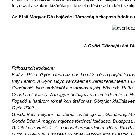
folyószakaszokon kizárólagos közlekedési eszközként szolgá
Az Első Magyar Gőzhajózási Társaság bekapcsolódott a gy
A Győri Gőzhajózási Tár
Felhasznált irodalom:
Balázs Péter: Győr a feudalizmus bomlása és a polgári forrad
Bay Ferenc: A Győri Lloyd városáért és kereskedelméért 185
Csodahajó: Noé bárkájától a szárnyashajóig. Főszerk. Raffai
Csonkaréti Károly: A magyar belhajózás rövid története In: H
Fogadó a határon: római kori útállomás Gönyűn: kiállításvez
Győr, 2009.
Gonda Béla: Folyam-, csatorna- és tóhajózás. Gazdasági Mér
Gonda Béla: A magyar hajózás történeti fejlődése. Budapest,
Gráfik Imre: Hajózás és gabonakereskedelem. Pécs, Pro Pann
Győr, 1539-1939. Összeáll. Winkler Gábor-Kurcsis László. G