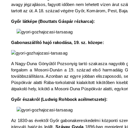
avagy jégzajlásos, fagyott időben nem lehetett vízen árut szá
tartott az út. A 18. század végére Győr, Komárom, Pest, Baj
Győr látképe (Bouttats Gáspár rézkarca):
Gabonaszállító hajó rakodása, 19. sz. közepe:
A Nagy-Duna Gönyűtől Pozsonyig tartó szakasza nagyobb gab
forgalom a Mosoni-Dunán a 19. század első harmadáig Gy
továbbszállításra. Azonban az egyre jobban eliszaposodó, 
Püspökvár alatti Rába-torkolatnál kialakított kikötőben kiseb
átpakoló hely, kikötő a Mosoni-Duna Püspökvár alatti, egyko
Győr északról (Ludwig Rohbock acélmetszete):
Az 1830-as évektől Győr gabonakereskedelmi központi sze
irányuló hajózás leállt.
Szávay Gyula
1896-ban megjelent köt