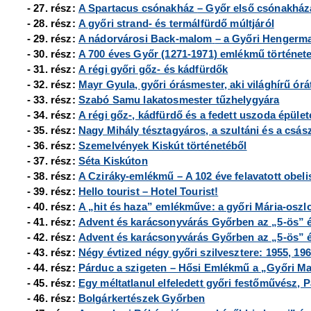
- 27. rész:
A Spartacus csónakház
– Győr első csónakház
- 28. rész:
A győri strand- és termálfürdő múltjáról
- 29. rész:
A nádorvárosi Back-malom
– a Győri Hengerm
- 30. rész:
A 700 éves Győr (1271-1971) emlékmű történet
- 31. rész:
A régi győri gőz- és kádfürdők
- 32. rész:
Mayr Gyula, győri órásmester, aki világhírű órát
- 33. rész:
Szabó Samu lakatosmester tűzhelygyára
- 34. rész:
A régi gőz-, kádfürdő és a fedett uszoda épület
- 35. rész:
Nagy Mihály tésztagyáros, a szultáni és a csász
- 36. rész:
Szemelvények Kiskút történetéből
- 37. rész:
Séta Kiskúton
- 38. rész:
A Cziráky-emlékmű – A 102 éve felavatott obeli
- 39. rész:
Hello tourist – Hotel Tourist!
- 40. rész:
A „hit és haza” emlékműve: a győri Mária-oszl
- 41. rész:
Advent és karácsonyvárás Győrben az „5-ös” 
- 42. rész:
Advent és karácsonyvárás Győrben az „5-ös” é
- 43. rész:
Négy évtized négy győri szilvesztere: 1955, 196
- 44. rész:
Párduc a szigeten – Hősi Emlékmű a
„Győri Ma
- 45. rész:
Egy méltatlanul elfeledett győri festőművész, 
- 46. rész:
Bolgárkertészek Győrben