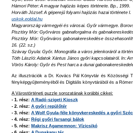
Hámori Péter: A magyar hajózás képes története. Bp., 1999.
Horváth József: A géperejű folyami hajózás hazai története I.
uskok.eoldal.hu
Magyarország vármegyéi és városai. Győr vármegye. Borovs
Pisztóry Mór: Győrváros gabnaforgalma és gabnakereskedés
Pisztóry Mór: Győrváros gabonakereskedése összehasonlítva 
16. (22. sz.)
Szávay Gyula: Győr. Monográfia a város jelenkoráról a történe
Tóth László: Adatok Xántus János győri kapcsolatairól. In: 
Vörös Károly: Győr és Pest harca a dunai gabonakereskedelem
Az illusztrációk a Dr. Kovács Pál Könyvtár és Közösségi T
fényképgyűjteményéből és Digitális könyvtárából és a Róme
A Várostörténeti puzzle sorozatának korábbi cikkei:
- 1. rész:
A Radó-szigeti Kioszk
- 2. rész:
A győri repülőtér
- 3. rész:
A Wolf Gyula-féle könyvkereskedés a győri Széc
- 4. rész:
Régi győri farsangi bálok
- 5. rész:
Makrisz Agamemnon: Vízicsikó
- 6. rész:
A Dunakapu tér