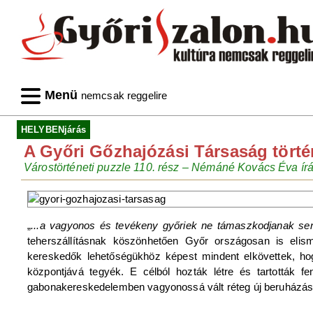
Menü
nemcsak reggelire
HELYBENjárás
A Győri Gőzhajózási Társaság történ
Várostörténeti puzzle 110. rész – Némáné Kovács Éva ír
„
...a vagyonos és tevékeny győriek ne támaszkodjanak senk
teherszállításnak köszönhetően Győr országosan is elis
kereskedők lehetőségükhöz képest mindent elkövettek, ho
központjává tegyék. E célból hozták létre és tartották f
gabonakereskedelemben vagyonossá vált réteg új beruházásokk