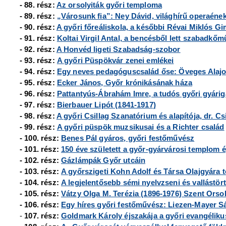
- 88. rész:
Az orsolyiták győri temploma
- 89. rész:
„Városunk fia”: Ney Dávid, világhírű operaéne
- 90. rész:
A győri főreáliskola, a későbbi Révai Miklós 
- 91. rész:
Koltai Virgil Antal, a bencésből lett szabadkő
- 92. rész:
A Honvéd ligeti Szabadság-szobor
- 93. rész:
A győri Püspökvár zenei emlékei
- 94. rész:
Egy neves pedagóguscsalád őse: Öveges Alaj
- 95. rész:
Ecker János, Győr krónikásának háza
- 96. rész:
Pattantyús-Ábrahám Imre, a tudós győri gyári
- 97. rész:
Bierbauer Lipót (1841-1917)
- 98. rész:
A győri Csillag Szanatórium és alapítója, dr. Cs
- 99. rész:
A győri püspök muzsikusai és a Richter család
- 100. rész:
Benes Pál gyáros, győri festőművész
- 101. rész:
150 éve született a győr-gyárvárosi templom é
- 102. rész:
Gázlámpák Győr utcáin
- 103. rész:
A győrszigeti Kohn Adolf és Társa Olajgyára tö
- 104. rész:
A legjelentősebb sémi nyelvzseni és vallástört
- 105. rész:
Vátzy Olga M. Terézia (1896-1976) Szent Orso
- 106. rész:
Egy híres győri festőművész: Liezen-Mayer S
-
107. rész:
Goldmark Károly éjszakája a győri evangélik