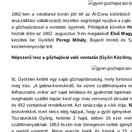
1862-ben a váratlanul korán jött tél az Al-Duna különböző
áruszállítási vállalkozást) önzetlen segítséget nyújtva a za
a gőzhajózással a vontatás ügyének. Példájukat követve
H
hozták létre az 1862. augusztus 9-én megalakult
Első Magy
kerültek be: Győrből
Peregi Mihály
, Bajáról Imrédi és 
kezdeményezője lett.
Népszerű lesz a gőzhajóval való vontatás (Győri Közlöny, 
Itt, Győrben kellett egy saját gőzhajótársaság, mely fontos
meg írás: „
A gabna-kereskedő, ha vizeni szállitmányaira 
felhasznalni, mikor azt saját belátása és gyakorlati tapinta
meghaladó szállitó hajóin kivül egy más versenyző társulat m
és 492 vontatóval rendelkezett. Azt tanácsolja a cikk írója,
N
testvérekkel, mert nincs elég hajójuk, hogy a győri igényeket
Tiszatoroktól Győrig, hetente 2 hajót, ebben 16 ezer mé
szállítmányaiknak. 1863 őszén már tömegesen vették igénybe 
a partról vontatott, illetve evezős hajók és tutajok a 19.