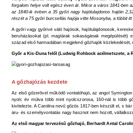
forgalom helye volt egész éven át. Mikor a város 1841-ben az
az 1840-ik évben a 35 győri nagy hajótulajdonos hajóin 2,3
részét a 75 győri burcsellás hajója vitte Mosonyba, a többit itt
A győri vagy győrivé váló hajósok, hajótulajdonosok, keresk
beruházásokat (pl. magtárak sokaságának megépülését) e
század első harmadában megjelenő gőzhajók közlekedését, m
Győr a Kis-Duna felől (Ludwig Rohbock acélmetszete, a 
A gőzhajózás kezdete
Az első gőzerővel működő vontatóhajó, az angol Symington 
nyolc év múlva több mint nyolcszorosa, 160-nál is több gő
kivitelezte. A Carolina nevű gőzös 1817-ben készült el, s bá
áru- és személyvontatás nagy hasznot nem hozott, vállalkoz
Az első magyar tervezésű gőzhajó, Berhardt Antal Caroli