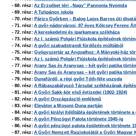
- 68. rész:
Az Erzsébet téri „Nagy” Pannonia Nyomda
- 69. rész:
A Tulipános iskola
- 70. rész:
Párizs Győrben – Balog Lajos Barros úti divat
- 71. rész:
A győr-nádorvárosi, 87 éves Kölcsey Ferenc Ált
- 72. rész:
A kereskedelmi és iparkamara székháza
- 73. rész:
Az I. számú Polgári Fiúiskola építésének történ
- 74. rész:
A győri szabadstrandi fürdőzés múltjából
- 75. rész:
Gyógyszertár az Angyalhoz: A Mányoki-ház tör
- 76. rész:
Az I. számú Polgári Fiúiskola építésének történe
- 77. rész:
Arany Sas és Aranysas – két győri patika történe
- 78. rész:
Arany Sas és Aranysas – két győri patika történe
- 79. rész:
Dunafürdő, a régi győri Tóth-féle uszoda
-
80. rész:
A Rábaszabályozó Társulat székházának építé
- 81. rész:
A Győri Sakk-kör első évtizedei (1902-1924)
- 82. rész:
A győri Országzászló emlékmű
- 83. rész:
Elevátor a Mosoni-Duna partján
- 84. rész:
A győri királyi ítélőtábla épületének története a
- 85. rész:
A győri Pénzügyi Palota története 1945-ig
- 86. rész:
A győri pénzügyi palota épületének története 1
- 87. rész:
A Győri Nemzeti Rajziskolától a Győri Magyar Ki