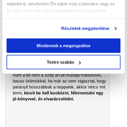
adatokkal, amelyeket Ön adott meg számukra vagy az
Ön által használt más szolgáltatásokból gyűjtöttek.
További információk a sütik kezeléséről
.
Részletek megjelenítése
2026.01.04
Hóesés bentről
Öt könyv a bekuckózáshoz felnőtteknek – SzaSzi
Mindennek a megengedése
könyvajánlója
Ha elmúlnak az ünnepek, ha nem enged odakinn
Testre szabás
a fogvacogtató hideg és a komor szürkeség, ha
mindezt barátságtalanságként éljük meg, unjuk,
mert a tél nem a szép arcát mutatja hóeséssel,
havas örömökkel, ha már az sem vigasztal, hogy
parányit hosszabbak a nappalok, akkor nincs mit
tenni,
kicsit be kell kuckózni, félrevonulni egy
jó könyvvel, és elvarázsolódni
.