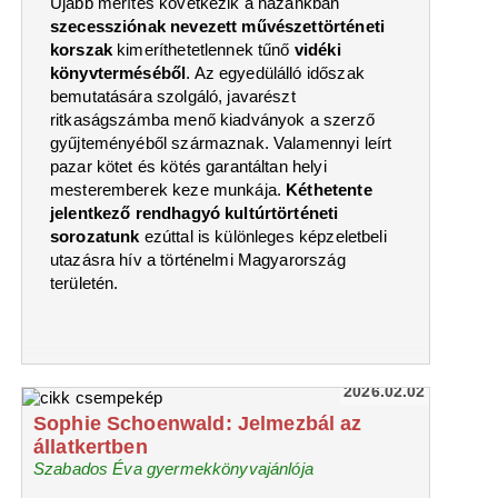
Újabb merítés következik a hazánkban
szecessziónak nevezett művészettörténeti
korszak
kimeríthetetlennek tűnő
vidéki
könyvterméséből
. Az egyedülálló időszak
bemutatására szolgáló, javarészt
ritkaságszámba menő kiadványok a szerző
gyűjteményéből származnak. Valamennyi leírt
pazar kötet és kötés garantáltan helyi
mesteremberek keze munkája.
Kéthetente
jelentkező rendhagyó kultúrtörténeti
sorozatunk
ezúttal is különleges képzeletbeli
utazásra hív a történelmi Magyarország
területén.
2026.02.02
Sophie Schoenwald: Jelmezbál az
állatkertben
Szabados Éva gyermekkönyvajánlója