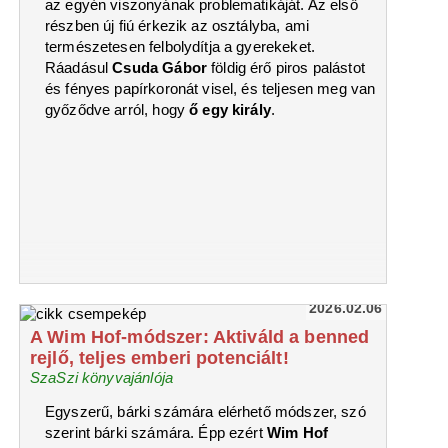
az egyén viszonyának problematikáját. Az első
részben új fiú érkezik az osztályba, ami
természetesen felbolydítja a gyerekeket.
Ráadásul
Csuda Gábor
földig érő piros palástot
és fényes papírkoronát visel, és teljesen meg van
győződve arról, hogy
ő egy király
.
2026.02.06
A Wim Hof-módszer: Aktiváld a benned
rejlő, teljes emberi potenciált!
SzaSzi könyvajánlója
Egyszerű, bárki számára elérhető módszer, szó
szerint bárki számára. Épp ezért
Wim Hof