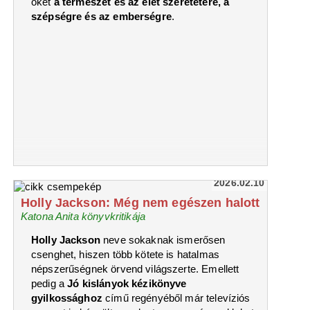
őket
a természet és az élet szeretetére, a
szépségre és az emberségre
.
2026.02.10
Holly Jackson: Még nem egészen halott
Katona Anita könyvkritikája
Holly Jackson
neve sokaknak ismerősen
csenghet, hiszen több kötete is hatalmas
népszerűségnek örvend világszerte. Emellett
pedig a
Jó kislányok kézikönyve
gyilkossághoz
című regényéből már televíziós