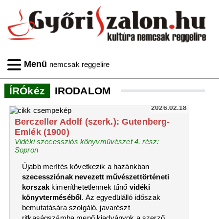
Menü
nemcsak reggelire
ÍRÓkéz
IRODALOM
2026.02.18
Berczeller Adolf (szerk.): Gutenberg-
Emlék (1900)
Vidéki szecessziós könyvművészet 4. rész:
Sopron
Újabb merítés következik a hazánkban
szecessziónak nevezett művészettörténeti
korszak
kimeríthetetlennek tűnő
vidéki
könyvterméséből
. Az egyedülálló időszak
bemutatására szolgáló, javarészt
ritkaságszámba menő kiadványok a szerző