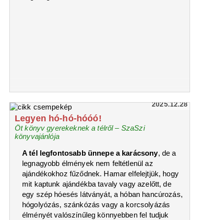
2025.12.28
Legyen hó-hó-hóóó!
Öt könyv gyerekeknek a télről – SzaSzi
könyvajánlója
A tél legfontosabb ünnepe a karácsony
, de a
legnagyobb élmények nem feltétlenül az
ajándékokhoz fűződnek. Hamar elfelejtjük, hogy
mit kaptunk ajándékba tavaly vagy azelőtt, de
egy szép hóesés látványát, a hóban hancúrozás,
hógolyózás, szánkózás vagy a korcsolyázás
élményét valószínűleg könnyebben fel tudjuk