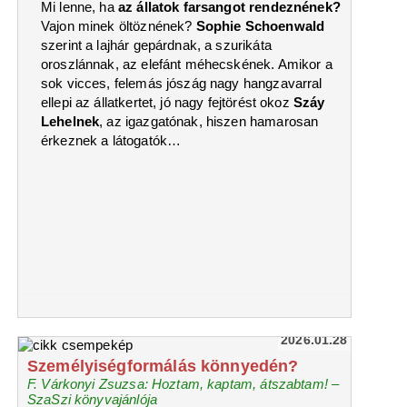
Mi lenne, ha
az állatok farsangot rendeznének?
Vajon minek öltöznének?
Sophie Schoenwald
szerint a lajhár gepárdnak, a szurikáta
oroszlánnak, az elefánt méhecskének. Amikor a
sok vicces, felemás jószág nagy hangzavarral
ellepi az állatkertet, jó nagy fejtörést okoz
Száy
Lehelnek
, az igazgatónak, hiszen hamarosan
érkeznek a látogatók…
2026.01.28
Személyiségformálás könnyedén?
F. Várkonyi Zsuzsa: Hoztam, kaptam, átszabtam! –
SzaSzi könyvajánlója