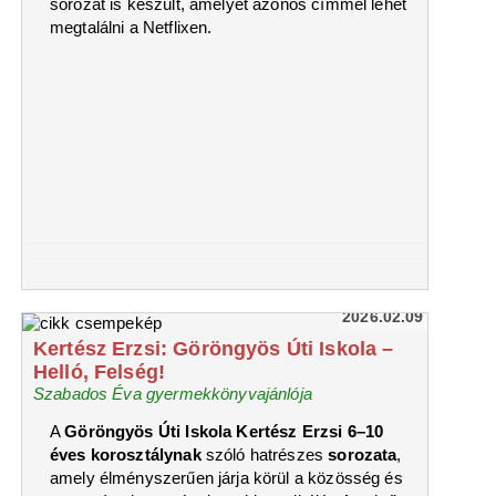
sorozat is készült, amelyet azonos címmel lehet
megtalálni a Netflixen.
2026.02.09
Kertész Erzsi: Göröngyös Úti Iskola –
Helló, Felség!
Szabados Éva gyermekkönyvajánlója
A
Göröngyös Úti Iskola Kertész Erzsi 6–10
éves korosztálynak
szóló hatrészes
sorozata
,
amely élményszerűen járja körül a közösség és