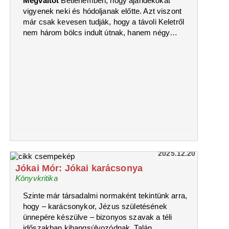
Megváltót
Betlehemben, hogy ajándékokat
vigyenek neki és hódoljanak előtte. Azt viszont
már csak kevesen tudják, hogy a távoli Keletről
nem három bölcs indult útnak, hanem négy…
2025.12.20
Jókai Mór: Jókai karácsonya
Könyvkritika
Szinte már társadalmi normaként tekintünk arra,
hogy – karácsonykor, Jézus születésének
ünnepére készülve – bizonyos szavak a téli
időszakban kihangsúlyozódnak. Talán