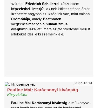
született
Friedrich Schillerrel
készítettem
képzeletbeli interjú
t, akinek költészetében őrzött
üzenetére nagyobb szükségünk van, mint valaha.
Örömódája
, amely
Beethoven
megzenésítésében a
humanizmus
világhimnusza
lett, mára szinte feledésbe merült
értékeket idéz lelki szemeink elé.
2025.12.14
Pauline Mai: Karácsonyi kívánság
Könyvkritika
Pauline Mai Karácsonyi kívánság
című könyve
azért került hozzám, mert az én karácsonyi