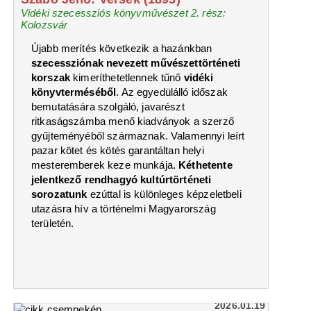
Vidéki szecessziós könyvművészet 2. rész:
Kolozsvár
Újabb merítés következik a hazánkban
szecessziónak nevezett művészettörténeti
korszak
kimeríthetetlennek tűnő
vidéki
könyvterméséből
. Az egyedülálló időszak
bemutatására szolgáló, javarészt
ritkaságszámba menő kiadványok a szerző
gyűjteményéből származnak. Valamennyi leírt
pazar kötet és kötés garantáltan helyi
mesteremberek keze munkája.
Kéthetente
jelentkező rendhagyó kultúrtörténeti
sorozatunk
ezúttal is különleges képzeletbeli
utazásra hív a történelmi Magyarország
területén.
2026.01.19