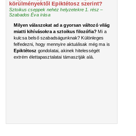
körülményektől Epiktétosz szerint?
Sztoikus cseppek nehéz helyzetekre 1. rész –
Szabados Éva írása
Milyen válaszokat ad a gyorsan változó világ
miatti kihívásokra a sztoikus filozófia?
Mi a
kulcsa belső szabadságunknak? Különleges
felfedezni, hogy mennyire aktuálisak még ma is
Epiktétosz
gondolatai, akinek hitelességét
extrém élettapasztalatai támasztják alá.