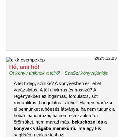
2025.12.29
Hó, ami hó!
Öt könyv tiniknek a télről – SzaSzi könyvajánlója
A tél hideg, szürke? A könyvekben ez lehet
varázslatos. A tél unalmas és hosszú? A
regényekben ez izgalmas, fordulatos, sőt
romantikus, hangulatos is lehet. Ha nem varázsol
el bennünket a hóesés látványa, ha nem tudunk a
hóban hancúrozni, ha nem élvezzük a téli
örömöket, nem marad más,
bekuckózni és a
könyvek világába menekülni
. Íme egy kis
segítség a választáshoz!