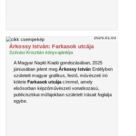
2026.01.03
Árkossy István: Farkasok utcája
Szilvási Krisztián könyvajánlója
A Magyar Napló Kiadó gondozásában, 2025
júniusában jelent meg
Árkossy István
Erdélyben
született magyar grafikus, festő, művészeti író
kötete
Farkasok utcája
címmel, amely
elsősorban képzőművészeti vonatkozású,
publicisztikai műfajokban született írásait foglalja
egybe.