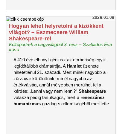
2026.01.08
Hogyan lehet helyretolni a kizökkent
világot? – Eszmecsere William
Shakespeare-rel
Költőportrék a nagyvilágból 3. rész – Szabados Éva
írása
A 410 éve elhunyt géniusz az emberiség egyik
legidőtállóbb drámaírója. A
Hamlet
üzenete
hihetetlenül 21. századi. Mert minél nagyobb a
zűrzavar körülöttünk, minél nagyobb az
értékválság, annál mélyebben merülhet fel a
kérdés: „Lenni vagy nem lenni?”
Shakespeare
válasza pedig tanulságos, mert a
reneszánsz
humanizmus
gazdag szellemiségéből merítette.