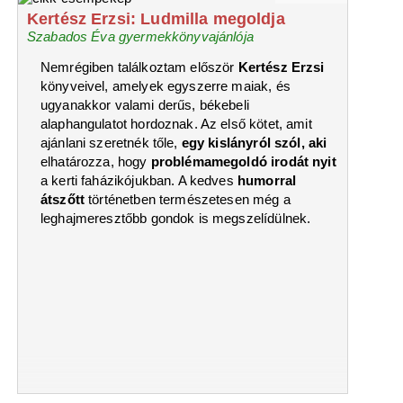
Kertész Erzsi: Ludmilla megoldja
Szabados Éva gyermekkönyvajánlója
Nemrégiben találkoztam először
Kertész Erzsi
könyveivel, amelyek egyszerre maiak, és
ugyanakkor valami derűs, békebeli
alaphangulatot hordoznak. Az első kötet, amit
ajánlani szeretnék tőle,
egy kislányról szól, aki
elhatározza, hogy
problémamegoldó irodát nyit
a kerti faházikójukban. A kedves
humorral
átszőtt
történetben természetesen még a
leghajmeresztőbb gondok is megszelídülnek.