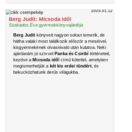
2026.01.12
Berg Judit: Micsoda idő!
Szabados Éva gyermekkönyvajánlója
Berg Judit
könyveit nagyon sokan ismerik, de
hátha valaki most találkozik először a meséivel,
kisgyermekének olvasnivaló után kutatva. Neki
ajánlanám jó szívvel
Panka és Csiribí
történeteit,
kezdve a
Micsoda idő!
című kötettel, amelyben
megismerhetjük a
két kis erdei tündért
, és
bekuckózhatunk derűs világukba.