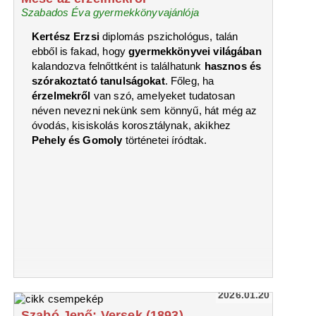
Szabados Éva gyermekkönyvajánlója
Kertész Erzsi
diplomás pszichológus, talán
ebből is fakad, hogy
gyermekkönyvei világában
kalandozva felnőttként is találhatunk
hasznos és
szórakoztató tanulságokat
. Főleg, ha
érzelmekről
van szó, amelyeket tudatosan
néven nevezni nekünk sem könnyű, hát még az
óvodás, kisiskolás korosztálynak, akikhez
Pehely és Gomoly
történetei íródtak.
2026.01.20
Szabó Jenő: Versek (1893)