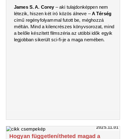
James S. A. Corey
– aki tulajdonképpen nem
létezik, hiszen két író közös álneve –
A Térség
című regényfolyammal futott be, méghozzá
méltán. Mind a kilencrészes könyvsorozat, mind
a belőle készített filmszéria az utóbbi idők egyik
legjobban sikerült sci-fi-je a maga nemében.
2025.11.01
Hogyan függetlenítheted magad a