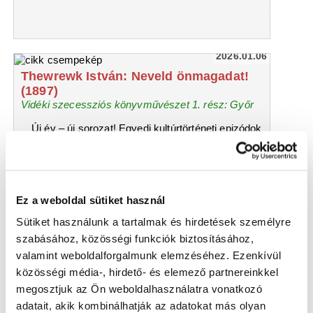
2026.01.06
Thewrewk István: Neveld önmagadat!
(1897)
Vidéki szecessziós könyvművészet 1. rész: Győr
Új év – új sorozat! Egyedi kultúrtörténeti epizódok
egész sora veszi kezdetét.
A technikai fejlődés,
a művészet és a kultúrtörténet találkozása
a
különleges utazások ihletője.
A történelmi
Magyarország legváltozatosabb tájegységein
Ez a weboldal sütiket használ
kalandozunk majd
– időbeli koordinátáink a
„boldog békeidők” korszaka.
Sütiket használunk a tartalmak és hirdetések személyre
szabásához, közösségi funkciók biztosításához,
valamint weboldalforgalmunk elemzéséhez. Ezenkívül
közösségi média-, hirdető- és elemező partnereinkkel
megosztjuk az Ön weboldalhasználatra vonatkozó
adatait, akik kombinálhatják az adatokat más olyan