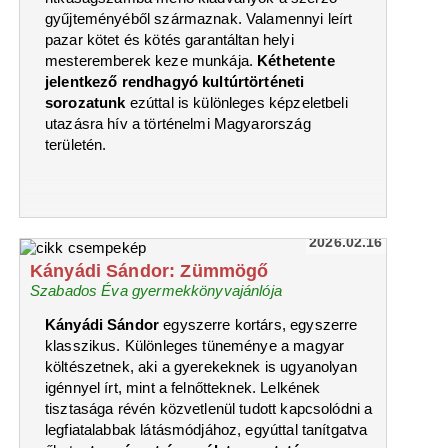
gyűjteményéből származnak. Valamennyi leírt
pazar kötet és kötés garantáltan helyi
mesteremberek keze munkája.
Kéthetente
jelentkező rendhagyó kultúrtörténeti
sorozatunk
ezúttal is különleges képzeletbeli
utazásra hív a történelmi Magyarország
területén.
2026.02.16
Kányádi Sándor: Zümmögő
Szabados Éva gyermekkönyvajánlója
Kányádi Sándor
egyszerre kortárs, egyszerre
klasszikus. Különleges tüneménye a magyar
költészetnek, aki a gyerekeknek is ugyanolyan
igénnyel írt, mint a felnőtteknek. Lelkének
tisztasága révén közvetlenül tudott kapcsolódni a
legfiatalabbak látásmódjához, egyúttal tanítgatva