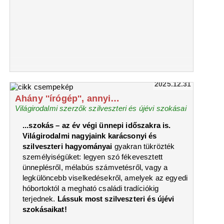
2025.12.31
Ahány ''írógép'', annyi…
Világirodalmi szerzők szilveszteri és újévi szokásai
...szokás – az év végi ünnepi időszakra is.
Világirodalmi nagyjaink karácsonyi és
szilveszteri hagyományai
gyakran tükrözték
személyiségüket: legyen szó fékevesztett
ünneplésről, mélabús számvetésről, vagy a
legkülöncebb viselkedésekről, amelyek az egyedi
hóbortoktól a megható családi tradíciókig
terjednek.
Lássuk most szilveszteri és újévi
szokásaikat!