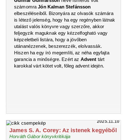
Gunnar Gunnarsson
neve ismerős volt
számomra
Jón Kalman Stefánsson
elbeszéléseiből. Bizonyára az olvasók számára
is létező jelenség, hogy ha egy regényben látnak
utalást valós könyvre vagy szerzőre, akkor
feljegyzik maguknak egy kézzelfogható vagy
képzeletbeli listára, hogy a jövőben
utánanézzenek, beszerezzék, elolvassák.
Hiszen ha egy író megemlíti, az néha egyfajta
garancia a minőségre. Ezért az
Advent
tárt
karokkal várt kötet volt, főleg advent idején.
2025.11.10
James S. A. Corey: Az istenek kegyéből
Horváth Gábor könyvkritikája