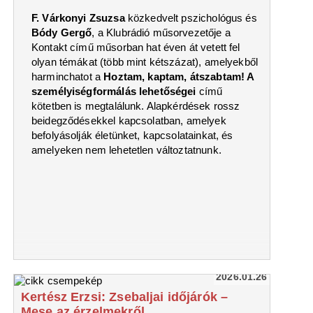
F. Várkonyi Zsuzsa
közkedvelt pszichológus és
Bódy
Gergő
, a Klubrádió műsorvezetője a
Kontakt című műsorban hat éven át vetett fel
olyan témákat (több mint kétszázat), amelyekből
harminchatot a
Hoztam, kaptam, átszabtam! A
személyiségformálás lehetőségei
című
kötetben is megtalálunk. Alapkérdések rossz
beidegződésekkel kapcsolatban, amelyek
befolyásolják életünket, kapcsolatainkat, és
amelyeken nem lehetetlen változtatnunk.
2026.01.26
Kertész Erzsi: Zsebaljai időjárók –
Mese az érzelmekről