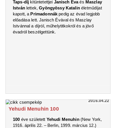
Taps-díj
kitüntetettjei
Janisch Éva
és
Maszlay
István
lettek,
Gyöngyössy Katalin
életműdíjat
kapott, a
Primadonnák
pedig az évad legjobb
előadása lett. Janisch Évával és Maszlay
Istvánnal a díjról, műhelytitkokról és a jövő
évadról beszélgettünk.
2016.04.22
Yehudi Menuhin 100
100
éve született
Yehudi Menuhin
(New York,
1916. április 22. – Berlin, 1999. március 12.)