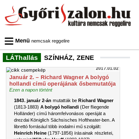
Menü
nemcsak reggelire
LÁThallás
SZÍNHÁZ, ZENE
2017.01.02
Január 2. – Richard Wagner A bolygó
hollandi című operájának ősbemutatója
Ezen a napon történt
1843. január 2-án
mutatták be
Richard Wagner
(1813-1883)
A bolygó hollandi
(Der fliegende
Holländer) című háromfelvonásos operáját a
drezdai Königlich Sächsisches Hoftheater-ben. A
librettó forrásául több irodalmi mű szolgált:
Heinrich Heine
(1797-1856) írásainak részletei,