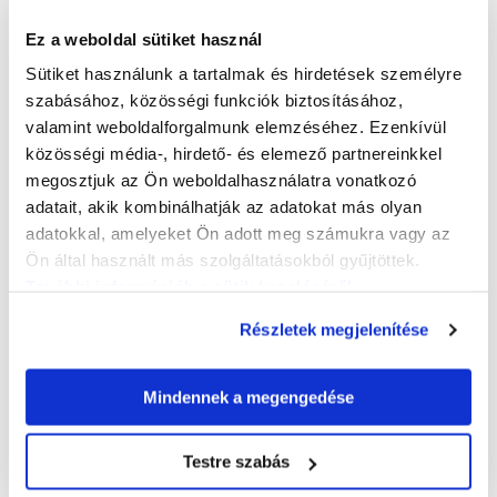
75 éve született
Plácido Domingo
spanyol
Ez a weboldal sütiket használ
operaénekes-tenor, karmester, operaigazgató, a
Sütiket használunk a tartalmak és hirdetések személyre
legendás „Három Tenor” egyike, aki még a mai
szabásához, közösségi funkciók biztosításához,
napig is aktív (
Luciano Pavarotti
2007-ben
valamint weboldalforgalmunk elemzéséhez. Ezenkívül
meghalt,
José Carreras
pedig betegséggel küzd,
immár csupán kevés fellépést vállal).
közösségi média-, hirdető- és elemező partnereinkkel
megosztjuk az Ön weboldalhasználatra vonatkozó
adatait, akik kombinálhatják az adatokat más olyan
adatokkal, amelyeket Ön adott meg számukra vagy az
Ön által használt más szolgáltatásokból gyűjtöttek.
További információk a sütik kezeléséről
.
Részletek megjelenítése
Mindennek a megengedése
Testre szabás
2015.12.16
Aki zenével emelte a lelkeket... – 133