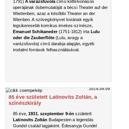
1791)
A varázsfuvola
című kétfelvonásos
operájának ősbemutatóját a bécsi Theater auf der
Wiedenben, azaz a későbbi Theater an der
Wienben. A szövegkönyvet korának egyik
legsikeresebb komikus énekes-színésze,
Emanuel Schikaneder
(1751-1812) írta
Lulu
oder die Zauberflöte
(Lulu, avagy a
varázsfuvola) című darabja alapján, egyéb
irodalmi források felhasználásával.
2016.09.09
85 éve született Latinovits Zoltán, a
színészkirály
85 éve,
1931. szeptember 9-én
született
Latinovits Zoltán
Budapesten a legendás
Gundel család tagjaként. Édesanyja Gundel