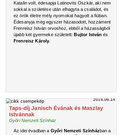
Katalin volt, édesapja Latinovits Oszkár, aki nem
sokkal a születése után elhagyta a családot, és
ez örök életre mély nyomokat hagyott a fiúban.
Édesanyja még egyszer házasodott, hozzáment
Frenreisz István orvoshoz, ebből a házasságból
újabb két gyermeke született:
Bujtor István
és
Frenreisz Károly
.
2016.06.14
Taps-díj Janisch Évának és Maszlay
Istvánnak
Győri Nemzeti Színház
Az idei évadban a
Győri Nemzeti Színház
ban a