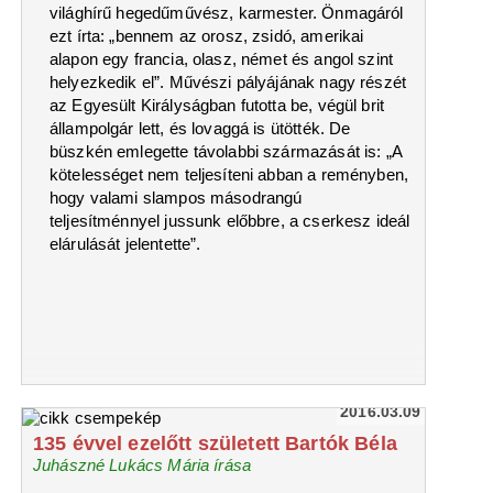
világhírű hegedűművész, karmester. Önmagáról
ezt írta: „bennem az orosz, zsidó, amerikai
alapon egy francia, olasz, német és angol szint
helyezkedik el”. Művészi pályájának nagy részét
az Egyesült Királyságban futotta be, végül brit
állampolgár lett, és lovaggá is ütötték. De
büszkén emlegette távolabbi származását is: „A
kötelességet nem teljesíteni abban a reményben,
hogy valami slampos másodrangú
teljesítménnyel jussunk előbbre, a cserkesz ideál
elárulását jelentette”.
2016.03.09
135 évvel ezelőtt született Bartók Béla
Juhászné Lukács Mária írása