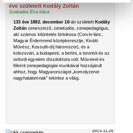
éve született Kodály Zoltán
Szabados Éva írása
133 éve 1882. december 16
-án született
Kodály
Zoltán
zeneszerző, zenetudós, zenepedagógus,
aki számos kitüntetés birtokosa (Corvin-lánc,
Magyar Érdemrend középkeresztje, Kiváló
Művész, Kossuth-díj háromszor), és a
kolozsvári, a budapesti, a berlini, a torontói és az
oxfordi egyetem díszdoktora volt. Műveivel és
főként zenepedagógiai munkáival hozzájárult
ahhoz, hogy Magyarországot „komolyzenei
nagyhatalomnak” tekintse a világ.
2015.11.20