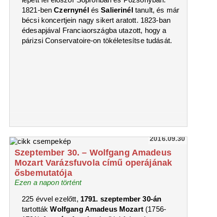
1821-ben
Czernynél
és
Salierinél
tanult, és már
bécsi koncertjein nagy sikert aratott. 1823-ban
édesapjával Franciaországba utazott, hogy a
párizsi Conservatoire-on tökéletesítse tudását.
2016.09.30
Szeptember 30. – Wolfgang Amadeus
Mozart Varázsfuvola című operájának
ősbemutatója
Ezen a napon történt
225 évvel ezelőtt,
1791. szeptember 30-án
tartották
Wolfgang Amadeus Mozart
(1756-