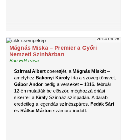
2014.04.25
Mágnás Miska – Premier a Győri
Nemzeti Színházban
Bári Edit írása
Szirmai Albert
operettjét, a
Mágnás Miskát
–
amelyhez
Bakonyi Károly
írta a szövegkönyvet,
Gábor Andor
pedig a verseket – 1916. február
12-én mutatták be először, méghozzá óriási
sikerrel, a Király Színház színpadán. A darab
eredetileg a legendás színészpáros,
Fedák Sári
és
Rátkai Márton
számára íródott.