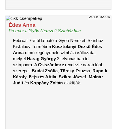
2015.02.06
Édes Anna
Premier a Győri Nemzeti Színházban
Február 7-étől látható a Győri Nemzeti Színház
Kisfaludy Termében
Kosztolányi Dezső
Édes
Anna
című regényének színházi változata,
melyet
Harag György
2 felvonásban írt
színpadra. A
Csiszár Imre
rendezte darab főbb
szerepeit
Budai Zsófia
,
Töreky Zsuzsa
,
Rupnik
Károly
,
Fejszés Attila
,
Szikra József
,
Molnár
Judit
és
Koppány Zoltán
alakítják.