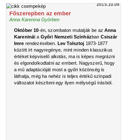
2015.10.09
Főszerepben az ember
Anna Karenina Győrben
Október 10
-én, szombaton mutatják be az
Anna
Kareniná
t a
Győri Nemzeti Színház
ban
Csiszár
Imre
rendezésében.
Lev Tolsztoj
1873-1877
között írt nagyregénye, mint minden klasszikus
értéket képviselő alkotás, ma is képes megrázni
és elgondolkodtatni az embert. Nagyszerű, hogy
a mű adaptációját most a győri közönség is
láthatja, még ha nehéz is teljes értékű színpadi
változatot készíteni egy ilyen mélységű írásból.