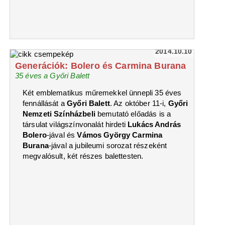
2014.10.10
Generációk: Bolero és Carmina Burana
35 éves a Győri Balett
Két emblematikus műremekkel ünnepli 35 éves
fennállását a
Győri Balett
. Az október 11-i,
Győri
Nemzeti Színházbeli
bemutató előadás is a
társulat világszínvonalát hirdeti
Lukács András
Bolero
-jával és
Vámos György
Carmina
Burana
-jával a jubileumi sorozat részeként
megvalósult, két részes balettesten.