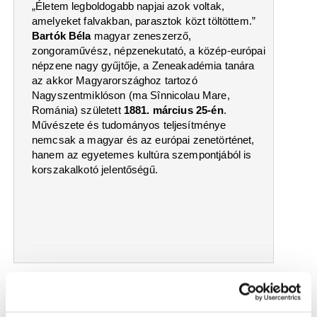
„Életem legboldogabb napjai azok voltak,
amelyeket falvakban, parasztok közt töltöttem.”
Bartók Béla
magyar zeneszerző,
zongoraművész, népzenekutató, a közép-európai
népzene nagy gyűjtője, a Zeneakadémia tanára
az akkor Magyarországhoz tartozó
Nagyszentmiklóson (ma Sînnicolau Mare,
Románia) született
1881. március 25-én
.
Művészete és tudományos teljesítménye
nemcsak a magyar és az európai zenetörténet,
hanem az egyetemes kultúra szempontjából is
korszakalkotó jelentőségű.
2016.01.21
Plácido Domingo 75
Nagy Mária írása