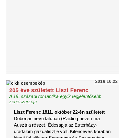
2016.10.22
205 éve született Liszt Ferenc
A 19. századi romantika egyik legjelentősebb
zeneszerzője
Liszt Ferenc 1811. október 22-én született
Doborján nevű faluban (Raiding néven ma
Ausztria része). Édesapja az Esterházy-
uradalom gazdatisztje volt. Kilencéves korában
lépett fel először Sopronban és Pozsonyban.