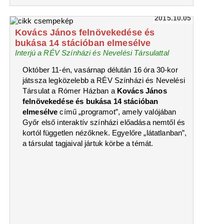
2015.10.05
Kovács János felnövekedése és
bukása 14 stációban elmesélve
Interjú a RÉV Színházi és Nevelési Társulattal
Október 11-én, vasárnap délután 16 óra 30-kor
játssza legközelebb a RÉV Színházi és Nevelési
Társulat a Rómer Házban a
Kovács János
felnövekedése és bukása 14 stációban
elmesélve
című „programot”, amely valójában
Győr első interaktív színházi előadása nemtől és
kortól független nézőknek. Egyelőre „látatlanban”,
a társulat tagjaival jártuk körbe a témát.