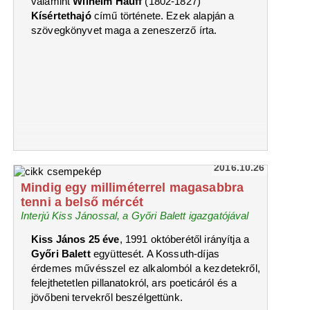
valamint
Wilhelm Hauff
(1802-1827)
Kísértethajó
című története. Ezek alapján a
szövegkönyvet maga a zeneszerző írta.
2016.10.26
Mindig egy milliméterrel magasabbra
tenni a belső mércét
Interjú Kiss Jánossal, a Győri Balett igazgatójával
Kiss János 25 éve
, 1991 októberétől irányítja a
Győri Balett
együttesét. A Kossuth-díjas
érdemes művésszel ez alkalomból a kezdetekről,
felejthetetlen pillanatokról, ars poeticáról és a
jövőbeni tervekről beszélgettünk.