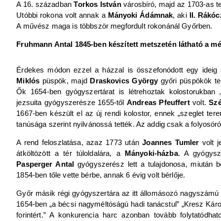
A 16. században
Torkos István
városbíró, majd az 1703-as t
Utóbbi rokona volt annak a
Mányoki Ádámnak
, aki
II. Rákóc
A művész maga is többször megfordult rokonánál Győrben.
Fruhmann Antal 1845-ben készített metszetén látható a m
Érdekes módon ezzel a házzal is összefonódott egy ideig
Miklós
püspök, majd
Draskovics György
győri püspökök tele
Ők 1654-ben gyógyszertárat is létrehoztak kolostorukban 
jezsuita gyógyszerésze 1655-től
Andreas Pfeuffert
volt.
Sz
1667-ben készült el az új rendi kolostor, ennek „szeglet tere
tanúsága szerint nyilvánossá tették. Az addig csak a folyosóról
A rend feloszlatása, azaz 1773 után
Joannes Tumler
volt j
átköltözött a tér túloldalára, a
Mányoki-házba
. A gyógys
Pasperger Antal
gyógyszerész lett a tulajdonosa, miután 
1854-ben tőle vette bérbe, annak 6 évig volt bérlője.
Győr másik régi gyógyszertára az itt állomásozó nagyszámú v
1654-ben „a bécsi nagyméltóságú hadi tanácstul” „Kresz Kár
forintért.” A konkurencia harc azonban tovább folytatódhatot