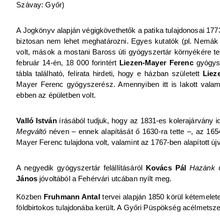
Szávay: Győr)
A Jogkönyv alapján végigkövethetők a patika tulajdonosai 177
biztosan nem lehet meghatározni. Egyes kutatók (pl. Nemák 
volt, mások a mostani Baross úti gyógyszertár környékére tes
február 14-én, 18 000 forintért
Liezen-Mayer Ferenc
gyógys
tábla található, felirata hirdeti, hogy e házban született
Liez
Mayer Ferenc gyógyszerész. Amennyiben itt is lakott valam
ebben az épületben volt.
Valló István
írásából tudjuk, hogy az 1831-es kolerajárvány ide
Megváltó
néven – ennek alapítását ő 1630-ra tette –, az 1654
Mayer Ferenc tulajdona volt, valamint az 1767-ben alapított új
A negyedik gyógyszertár felállításáról
Kovács Pál
Hazánk
c
János
jóvoltából a Fehérvári utcában nyílt meg.
Közben
Fruhmann Antal
tervei alapján 1850 körül kétemelet
földbirtokos tulajdonába került. A Győri Püspökség acélmetsz