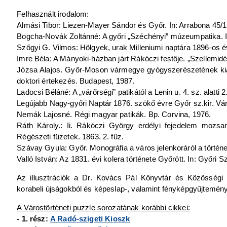
Felhasznált irodalom:
Almási Tibor: Liezen-Mayer Sándor és Győr. In: Arrabona 45/1
Bogcha-Novák Zoltánné: A győri „Széchényi” múzeumpatika. In
Szőgyi G. Vilmos: Hölgyek, urak Milleniumi naptára 1896-os é
Imre Béla: A Mányoki-házban járt Rákóczi festője. „Szellemidéz
Józsa Alajos. Győr-Moson vármegye gyógyszerészetének kial
doktori értekezés. Budapest, 1987.
Ladocsi Béláné: A „várőrségi” patikától a Lenin u. 4. sz. alatti 
Legújabb Nagy-győri Naptár 1876. szökő évre Győr sz.kir. Vár
Nemák Lajosné. Régi magyar patikák. Bp. Corvina, 1976.
Ráth Károly.: Ii. Rákóczi György erdélyi fejedelem mozsar
Régészeti füzetek. 1863. 2. füz.
Szávay Gyula: Győr. Monográfia a város jelenkoráról a történe
Valló István: Az 1831. évi kolera története Győrött. In: Győri 
Az illusztrációk a Dr. Kovács Pál Könyvtár és Közösségi 
korabeli újságokból és képeslap-, valamint fényképgyűjtemény
A Várostörténeti puzzle sorozatának korábbi cikkei:
- 1. rész:
A Radó-szigeti Kioszk