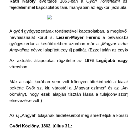
Ráth Károly
levéltáros 1863-ban a
Győri Történelmi é
fejedelemmel kapcsolatos tanulmányában az egykori jezsuita pa
A győri gyógyszertárak történetével kapcsolatban, a meglevő 
névhasználat körül is.
Liezen-Mayer Ferenc
a belvárosb
gyógyszertár a későbbiekben azonban már a „
Magyar czím
Angyalhoz
névvel alapított egy új patikát. (Ezzel talán az egyko
Az aktuális állapotokat rögzítette az
1876 Legújabb nagy-
városban.
Már a saját korában sem volt könnyen áttekinthető a kialak
bekérte Győr sz. kir. várostól a „Magyar czímer” és az „An
okmányt, hogy ezek alapján tisztán lássa a tulajdonviszo
elnevezése volt.)
Az új „Angyal” tulajának hirdetéseiből megismerhetjük a korsza
Győri Közlöny, 1862. július 31.: