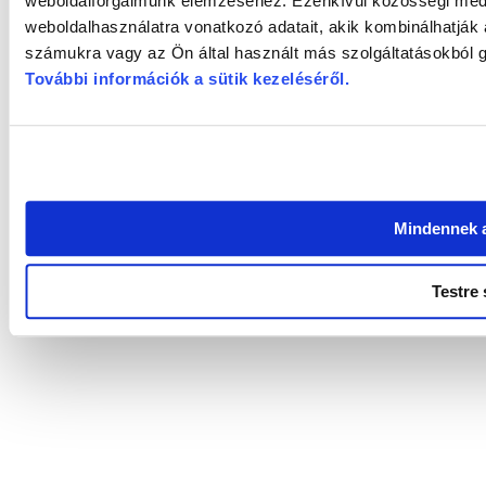
weboldalforgalmunk elemzéséhez. Ezenkívül közösségi média
weboldalhasználatra vonatkozó adatait, akik kombinálhatják
számukra vagy az Ön által használt más szolgáltatásokból g
További információk a sütik kezeléséről
.
Mindennek 
Testre