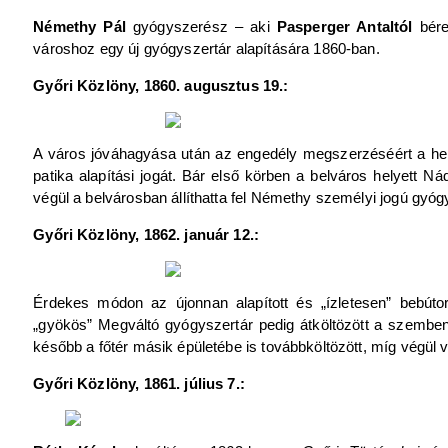
Némethy Pál
gyógyszerész – aki
Pasperger Antaltól
bérel
városhoz egy új gyógyszertár alapítására 1860-ban.
Győri Közlöny, 1860. augusztus 19.:
A város jóváhagyása után az engedély megszerzéséért a hel
patika alapítási jogát. Bár első körben a belváros helyett 
végül a belvárosban állíthatta fel Némethy személyi jogú gyóg
Győri Közlöny, 1862. január 12.:
Érdekes módon az újonnan alapított és „ízletesen” bebútor
„gyökös” Megváltó gyógyszertár pedig átköltözött a szemben 
később a főtér másik épületébe is továbbköltözött, míg végül 
Győri Közlöny, 1861. július 7.: