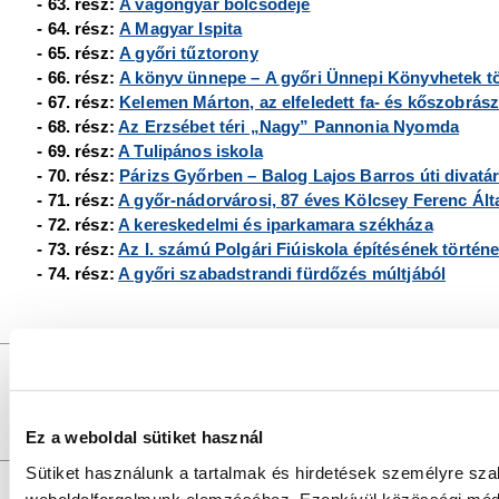
- 63. rész:
A vagongyár bölcsődéje
- 64. rész:
A Magyar Ispita
- 65. rész:
A győri tűztorony
- 66. rész:
A könyv ünnepe – A győri Ünnepi Könyvhetek tö
- 67. rész:
Kelemen Márton, az elfeledett fa- és kőszobrász
- 68. rész:
Az Erzsébet téri „Nagy” Pannonia Nyomda
- 69. rész:
A Tulipános iskola
- 70. rész:
Párizs Győrben – Balog Lajos Barros úti divatá
- 71. rész:
A győr-nádorvárosi, 87 éves Kölcsey Ferenc Álta
- 72. rész:
A kereskedelmi és iparkamara székháza
- 73. rész:
Az I. számú Polgári Fiúiskola építésének történe
- 74. rész:
A győri szabadstrandi fürdőzés múltjából
GYŐRI SZALON
a
DR. KOVÁCS PÁL KÖNYVTÁR ÉS 
Felelős szerkesztő:
SZILVÁSI KRISZTIÁN |
Felelős
Szerkesztők:
SZABÓ SZILVIA, SZABADOS ÉVA
Fotók:
V
Szerkesztőség:
9021 Győr, Baross Gábor u. 4. Tel.: +36/96/
Ez a weboldal sütiket használ
Szerzői jogok:
az oldal teljes tartalmát szerzői jog védi, bármiféle u
Sütiket használunk a tartalmak és hirdetések személyre sza