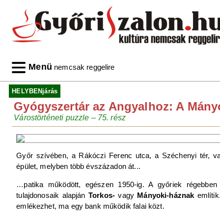
Menü
nemcsak reggelire
HELYBENjárás
Gyógyszertár az Angyalhoz: A Mányo
Várostörténeti puzzle – 75. rész
Győr szívében, a Rákóczi Ferenc utca, a Széchenyi tér, val
épület, melyben több évszázadon át...
…patika működött, egészen 1950-ig. A győriek régebbe
tulajdonosaik alapján
Torkos-
vagy
Mányoki-háznak
említik
emlékezhet, ma egy bank működik falai közt.