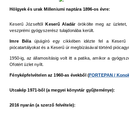
Hölgyek és urak Milleniumi naptára 1896-os évre:
Keserű Józseftől
Keserű Aladár
örökölte meg az üzletet,
veszprémi gyógyszerész tulajdonába került.
Imre Béla
újságíró egy cikkében idézte fel a Keserű p
piócatartályokat és a Keserű úr megbízásával történő piócagy
1950-ig, az államosításig volt itt a patika, amikor a gyógys
Ofotért üzlet nyílt.
Fényképfelvételen az 1960-as évekből (
FORTEPAN / Konok T
Utcakép 1971-ből (a megyei könyvtár gyűjteménye):
2016 nyarán (a szerző felvétele):