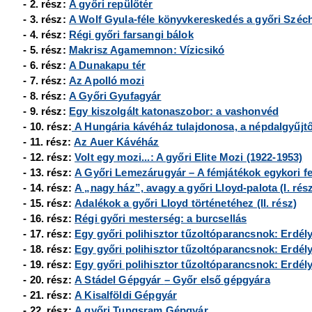
- 2. rész:
A győri repülőtér
- 3. rész:
A Wolf Gyula-féle könyvkereskedés a győri Széch
- 4. rész:
Régi győri farsangi bálok
- 5. rész:
Makrisz Agamemnon: Vízicsikó
- 6. rész:
A Dunakapu tér
- 7. rész:
Az Apolló mozi
- 8. rész:
A Győri Gyufagyár
- 9. rész:
Egy kiszolgált katonaszobor: a vashonvéd
- 10. rész:
A Hungária kávéház tulajdonosa, a népdalgyűjt
- 11. rész:
Az Auer Kávéház
- 12. rész:
Volt egy mozi...: A győri Elite Mozi (1922-1953)
- 13. rész:
A Győri Lemezárugyár – A fémjátékok egykori fe
- 14. rész:
A „nagy ház”, avagy a győri Lloyd-palota (I. rés
- 15. rész:
Adalékok a győri Lloyd történetéhez (II. rész)
- 16. rész:
Régi győri mesterség: a burcsellás
- 17. rész:
Egy győri polihisztor tűzoltóparancsnok: Erdély 
- 18. rész:
Egy győri polihisztor tűzoltóparancsnok: Erdély 
- 19. rész:
Egy győri polihisztor tűzoltóparancsnok: Erdély 
- 20. rész:
A Stádel Gépgyár
– Győr első gépgyára
- 21. rész:
A Kisalföldi Gépgyár
- 22. rész:
A győri Tungsram Gépgyár