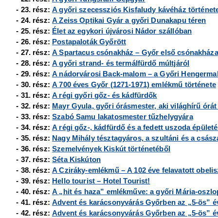
- 23. rész:
A győri szecessziós Kisfaludy kávéház történet
- 24. rész:
A Zeiss Optikai Gyár a győri Dunakapu téren
- 25. rész:
Élet az egykori újvárosi Nádor szállóban
- 26. rész:
Postapaloták Győrött
- 27. rész:
A Spartacus csónakház
– Győr első csónakház
- 28. rész:
A győri strand- és termálfürdő múltjáról
- 29. rész:
A nádorvárosi Back-malom
– a Győri Hengerm
- 30. rész:
A 700 éves Győr (1271-1971) emlékmű története
- 31. rész:
A régi győri gőz- és kádfürdők
- 32. rész:
Mayr Gyula, győri órásmester, aki világhírű órát 
- 33. rész:
Szabó Samu lakatosmester tűzhelygyára
- 34. rész:
A régi gőz-, kádfürdő és a fedett uszoda épület
- 35. rész:
Nagy Mihály tésztagyáros, a szultáni és a császá
- 36. rész:
Szemelvények Kiskút történetéből
- 37. rész:
Séta Kiskúton
- 38. rész:
A Cziráky-emlékmű – A 102 éve felavatott obelis
- 39. rész:
Hello tourist
–
Hotel Tourist!
- 40. rész:
A „hit és haza” emlékműve: a győri Mária-oszlo
- 41. rész:
Advent és karácsonyvárás Győrben az „5-ös” 
- 42. rész:
Advent és karácsonyvárás Győrben az „5-ös” év