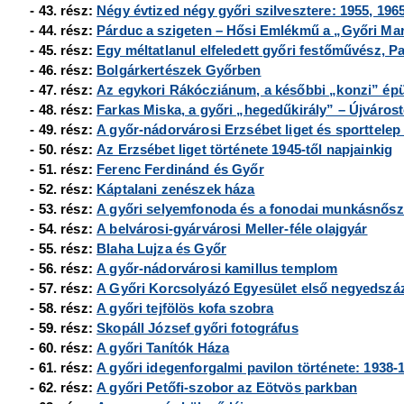
- 43. rész:
Négy évtized négy győri szilvesztere: 1955, 1965
- 44. rész:
Párduc a szigeten
–
Hősi Emlékmű a
„Győri Mar
- 45. rész:
Egy méltatlanul elfeledett győri festőművész, P
- 46. rész:
Bolgárkertészek Győrben
- 47. rész:
Az egykori Rákócziánum, a későbbi
„konzi” épü
- 48. rész:
Farkas Miska, a győri „hegedűkirály” – Újvárostó
- 49. rész:
A győr-nádorvárosi Erzsébet liget és sporttelep 
- 50. rész:
Az Erzsébet liget története 1945-től napjainkig
- 51. rész:
Ferenc Ferdinánd és Győr
- 52. rész:
Káptalani zenészek háza
- 53. rész:
A győri selyemfonoda és a fonodai munkásnősz
- 54. rész:
A belvárosi-gyárvárosi Meller-féle olajgyár
- 55. rész:
Blaha Lujza és Győr
- 56. rész:
A győr-nádorvárosi kamillus templom
- 57. rész:
A Győri Korcsolyázó Egyesület első negyedszá
- 58. rész:
A győri tejfölös kofa szobra
- 59. rész:
Skopáll József győri fotográfus
- 60. rész:
A győri Tanítók Háza
- 61. rész:
A győri idegenforgalmi pavilon története: 1938-
- 62. rész:
A győri Petőfi-szobor az Eötvös parkban