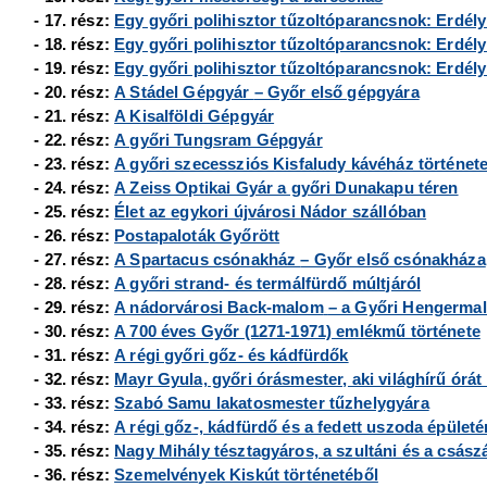
- 17. rész:
Egy győri polihisztor tűzoltóparancsnok: Erdély 
- 18. rész:
Egy győri polihisztor tűzoltóparancsnok: Erdély 
- 19. rész:
Egy győri polihisztor tűzoltóparancsnok: Erdély 
- 20. rész:
A Stádel Gépgyár
– Győr első gépgyára
- 21. rész:
A Kisalföldi Gépgyár
- 22. rész:
A győri Tungsram Gépgyár
- 23. rész:
A győri szecessziós Kisfaludy kávéház történet
- 24. rész:
A Zeiss Optikai Gyár a győri Dunakapu téren
- 25. rész:
Élet az egykori újvárosi Nádor szállóban
- 26. rész:
Postapaloták Győrött
- 27. rész:
A Spartacus csónakház
– Győr első csónakháza
- 28. rész:
A győri strand- és termálfürdő múltjáról
- 29. rész:
A nádorvárosi Back-malom
– a Győri Hengerma
- 30. rész:
A 700 éves Győr (1271-1971) emlékmű története
- 31. rész:
A régi győri gőz- és kádfürdők
- 32. rész:
Mayr Gyula, győri órásmester, aki világhírű órát 
- 33. rész:
Szabó Samu lakatosmester tűzhelygyára
- 34. rész:
A régi gőz-, kádfürdő és a fedett uszoda épületé
- 35. rész:
Nagy Mihály tésztagyáros, a szultáni és a császá
- 36. rész:
Szemelvények Kiskút történetéből