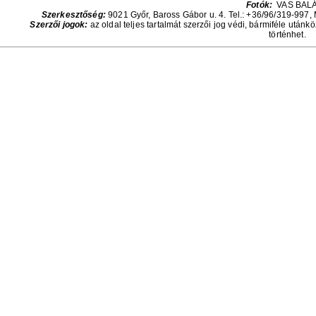
Fotók:
VAS BAL
Szerkesztőség:
9021 Győr, Baross Gábor u. 4. Tel.: +36/96/319-997, 
Szerzői jogok:
az oldal teljes tartalmát szerzői jog védi, bármiféle utánk
történhet.