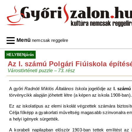
Menü
nemcsak reggelire
HELYBENjárás
Az I. számú Polgári Fiúiskola építés
Várostörténeti puzzle – 73. rész
A győri
Radnóti Miklós Általános Iskola
jogelődje az
I. számú
törvénycikk alapján jöhetett létre (a képen az iskola 1908-ban).
Ez az iskolatípus az elemi iskolát végzettek számára biztosít
Célja főképp a gyakorlati műveltség magasabb színvonalra emel
a helyi igények sürgették.
A korabeli napilapban először 1903-ban tettek említést az i