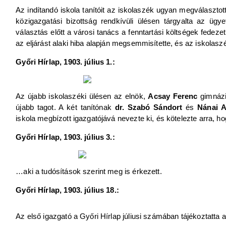
Az indítandó iskola tanítóit az iskolaszék ugyan megválasztott
közigazgatási bizottság rendkívüli ülésen tárgyalta az üg
választás előtt a városi tanács a fenntartási költségek fedeze
az eljárást alaki hiba alapján megsemmisítette, és az iskolaszék
Győri Hírlap, 1903. július 1.:
Az újabb iskolaszéki ülésen az elnök,
Acsay Ferenc
gimnázi
újabb tagot. A két tanítónak
dr. Szabó Sándort
és
Nánai A
iskola megbízott igazgatójává nevezte ki, és kötelezte arra, ho
Győri Hírlap, 1903. július 3.:
…aki a tudósítások szerint meg is érkezett.
Győri Hírlap, 1903. július 18.:
Az első igazgató a Győri Hírlap júliusi számában tájékoztatta 