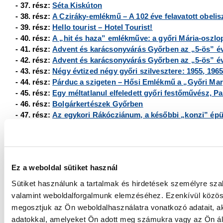
- 37. rész:
Séta Kiskúton
- 38. rész:
A Cziráky-emlékmű – A 102 éve felavatott obelis
- 39. rész:
Hello tourist
–
Hotel Tourist!
- 40. rész:
A „hit és haza” emlékműve: a győri Mária-oszlo
- 41. rész:
Advent és karácsonyvárás Győrben az „5-ös” é
- 42. rész:
Advent és karácsonyvárás Győrben az „5-ös” év
- 43. rész:
Négy évtized négy győri szilvesztere: 1955, 1965
- 44. rész:
Párduc a szigeten
–
Hősi Emlékmű a
„Győri Mar
- 45. rész:
Egy méltatlanul elfeledett győri festőművész, P
- 46. rész:
Bolgárkertészek Győrben
- 47. rész:
Az egykori Rákócziánum, a későbbi
„konzi” épü
- 48. rész:
Farkas Miska, a győri „hegedűkirály” – Újvárostó
- 49. rész:
A győr-nádorvárosi Erzsébet liget és sporttelep 
- 50. rész:
Az Erzsébet liget története 1945-től napjainkig
- 51. rész:
Ferenc Ferdinánd és Győr
Ez a weboldal sütiket használ
- 52. rész:
Káptalani zenészek háza
- 53. rész:
A győri selyemfonoda és a fonodai munkásnőszá
Sütiket használunk a tartalmak és hirdetések személyre sza
- 54. rész:
A belvárosi-gyárvárosi Meller-féle olajgyár
valamint weboldalforgalmunk elemzéséhez. Ezenkívül közöss
- 55. rész:
Blaha Lujza és Győr
megosztjuk az Ön weboldalhasználatra vonatkozó adatait, a
- 56. rész:
A győr-nádorvárosi kamillus templom
adatokkal, amelyeket Ön adott meg számukra vagy az Ön álta