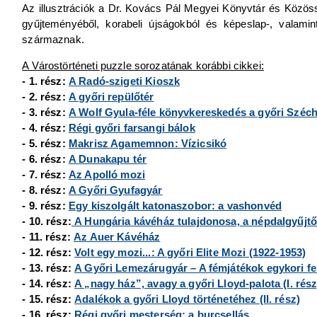
Az illusztrációk a Dr. Kovács Pál Megyei Könyvtár és Közöss
gyűjteményéből, korabeli újságokból és képeslap-, valamin
származnak.
A Várostörténeti puzzle sorozatának korábbi cikkei:
- 1. rész:
A Radó-szigeti Kioszk
- 2. rész:
A győri repülőtér
- 3. rész:
A Wolf Gyula-féle könyvkereskedés a győri Széch
- 4. rész:
Régi győri farsangi bálok
- 5. rész:
Makrisz Agamemnon: Vízicsikó
- 6. rész:
A Dunakapu tér
- 7. rész:
Az Apolló mozi
- 8. rész:
A Győri Gyufagyár
- 9. rész:
Egy kiszolgált katonaszobor: a vashonvéd
- 10. rész:
A Hungária kávéház tulajdonosa, a népdalgyűjt
- 11. rész:
Az Auer Kávéház
- 12. rész:
Volt egy mozi...: A győri Elite Mozi (1922-1953)
- 13. rész:
A Győri Lemezárugyár – A fémjátékok egykori fe
- 14. rész:
A „nagy ház”, avagy a győri Lloyd-palota (I. rész
- 15. rész:
Adalékok a győri Lloyd történetéhez (II. rész)
- 16. rész:
Régi győri mesterség: a burcsellás