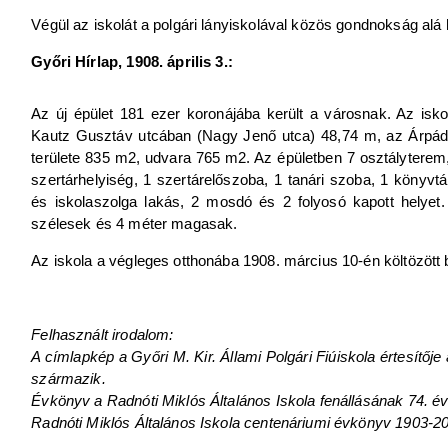
Végül az iskolát a polgári lányiskolával közös gondnokság alá 
Győri Hírlap, 1908. április 3.:
Az új épület 181 ezer koronájába került a városnak. Az isko
Kautz Gusztáv utcában (Nagy Jenő utca) 48,74 m, az Árpád 
területe 835 m2, udvara 765 m2. Az épületben 7 osztályterem,
szertárhelyiség, 1 szertárelőszoba, 1 tanári szoba, 1 könyvtá
és iskolaszolga lakás, 2 mosdó és 2 folyosó kapott helyet
szélesek és 4 méter magasak.
Az iskola a végleges otthonába 1908. március 10-én költözött b
Felhasznált irodalom:
A címlapkép a Győri M. Kir. Állami Polgári Fiúiskola értesítője
származik.
Évkönyv a Radnóti Miklós Általános Iskola fenállásának 74. év
Radnóti Miklós Általános Iskola centenáriumi évkönyv 1903-2003