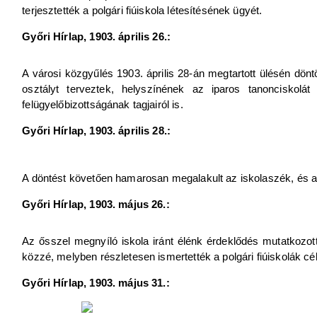
terjesztették a polgári fiúiskola létesítésének ügyét.
Győri Hírlap, 1903. április 26.:
A városi közgyűlés 1903. április 28-án megtartott ülésén döntöt
osztályt terveztek, helyszínének az iparos tanonciskolát
felügyelőbizottságának tagjairól is.
Győri Hírlap, 1903. április 28.:
A döntést követően hamarosan megalakult az iskolaszék, és azon
Győri Hírlap, 1903. május 26.:
Az ősszel megnyíló iskola iránt élénk érdeklődés mutatkozott,
közzé, melyben részletesen ismertették a polgári fiúiskolák cél
Győri Hírlap, 1903. május 31.: