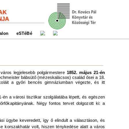
AK
NJA
alon
eSTéBé
 város legjelesebb polgármestere
1852. május 21-én
echmeister bábsütő (mézeskalácsos) család ősei a 18.
oláit a győri bencés gimnáziumban végezte, és itt
én a városi tisztikar szolgálatába lépett, és egészen
rfőkapitányának. Négy fontos tervet dolgozott ki: a
si ügybe keveredett, így ő elindult a választáson, és
e korszakhatár volt, hiszen ténykedése alatt a város