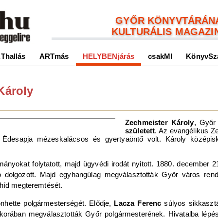
GYŐR KÖNYVTÁRÁN
KULTURÁLIS MAGAZI
Thallás
ARTmás
HELYBENjárás
csakMI
KönyvSz
Károly
Zechmeister Károly
, Győr
született
. Az evangélikus Z
Édesapja mézeskalácsos és gyertyaöntő volt. Károly középisk
nyokat folytatott, majd ügyvédi irodát nyitott. 1880. december 21-
 dolgozott. Majd egyhangúlag megválasztották Győr város rendő
 híd megteremtését.
nhette polgármesterségét. Elődje,
Lacza Ferenc
súlyos sikkasztá
 korában megválasztották Győr polgármesterének. Hivatalba lépés