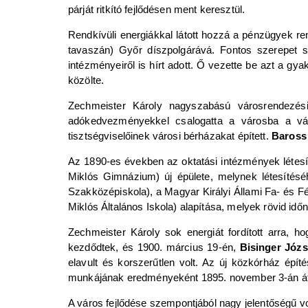
párját ritkító fejlődésen ment keresztül.
Rendkívüli energiákkal látott hozzá a pénzügyek 
tavaszán) Győr díszpolgárává. Fontos szerepet s
intézményeiről is hírt adott. Ő vezette be azt a gy
közölte.
Zechmeister Károly nagyszabású városrendezési 
adókedvezményekkel csalogatta a városba a váll
tisztségviselőinek városi bérházakat épített.
Baross
Az 1890-es években az oktatási intézmények létesí
Miklós Gimnázium) új épülete, melynek létesítésé
Szakközépiskola), a Magyar Királyi Állami Fa- és 
Miklós Általános Iskola) alapítása, melyek rövid időn 
Zechmeister Károly sok energiát fordított arra, 
kezdődtek, és 1900. március 19-én,
Bisinger Józs
elavult és korszerűtlen volt. Az új közkórház épít
munkájának eredményeként 1895. november 3-án át
A város fejlődése szempontjából nagy jelentőségű 