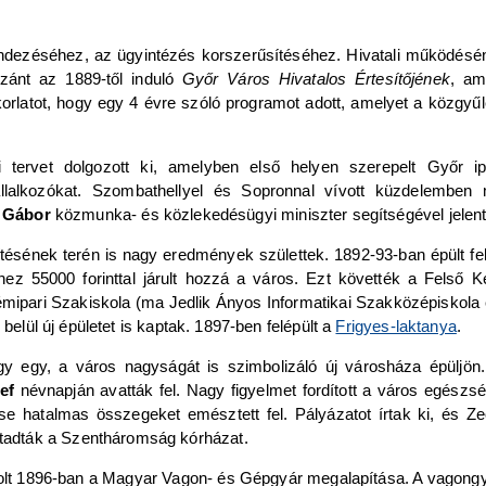
rendezéséhez, az ügyintézés korszerűsítéséhez. Hivatali működés
zánt az 1889-től induló
Győr Város Hivatalos Értesítőjének
, am
akorlatot, hogy egy 4 évre szóló programot adott, amelyet a közgyűl
tervet dolgozott ki, amelyben első helyen szerepelt Győr ipa
alkozókat. Szombathellyel és Sopronnal vívott küzdelemben me
 Gábor
közmunka- és közlekedésügyi miniszter segítségével jelentő
tésének terén is nagy eredmények születtek. 1892-93-ban épült fe
hez 55000 forinttal járult hozzá a város. Ezt követték a Fels
Fémipari Szakiskola (ma Jedlik Ányos Informatikai Szakközépiskol
belül új épületet is kaptak. 1897-ben felépült a
Frigyes-laktanya
.
hogy egy, a város nagyságát is szimbolizáló új városháza épüljö
ef
névnapján avatták fel. Nagy figyelmet fordított a város egészs
ése hatalmas összegeket emésztett fel. Pályázatot írtak ki, és Z
adták a Szentháromság kórházat.
volt 1896-ban a Magyar Vagon- és Gépgyár megalapítása. A vagongy