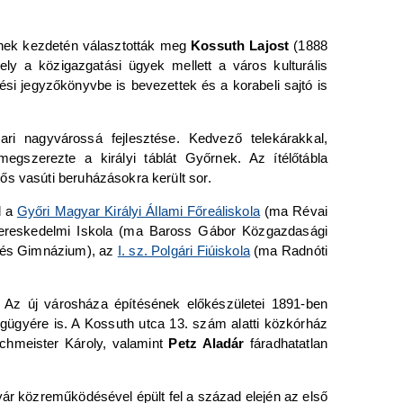
ének kezdetén választották meg
Kossuth Lajost
(1888
ely a közigazgatási ügyek mellett a város kulturális
ési jegyzőkönyvbe is bevezettek és a korabeli sajtó is
ri nagyvárossá fejlesztése. Kedvező telekárakkal,
gszerezte a királyi táblát Győrnek. Az ítélőtábla
s vasúti beruházásokra került sor.
l a
Győri Magyar Királyi Állami Főreáliskola
(ma Révai
ő Kereskedelmi Iskola (ma Baross Gábor Közgazdasági
a és Gimnázium), az
I. sz. Polgári Fiúiskola
(ma Radnóti
n. Az új városháza építésének előkészületei 1891-ben
égügyére is. A Kossuth utca 13. szám alatti közkórház
echmeister Károly, valamint
Petz Aladár
fáradhatatlan
ár közreműködésével épült fel a század elején az első