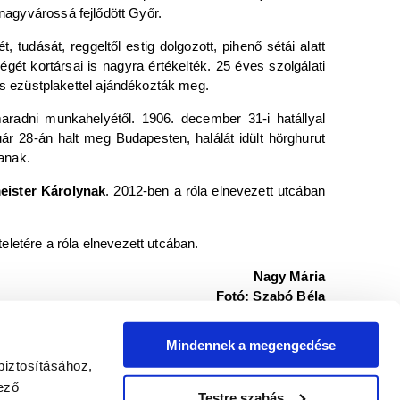
 nagyvárossá fejlődött Győr.
 tudását, reggeltől estig dolgozott, pihenő sétái alatt
ét kortársai is nagyra értékelték. 25 éves szolgálati
s ezüstplakettel ajándékozták meg.
radni munkahelyétől. 1906. december 31-i hatállyal
uár 28-án halt meg Budapesten, halálát idült hörghurut
anak.
eister Károlynak
. 2012-ben a róla elnevezett utcában
eletére a róla elnevezett utcában.
Nagy Mária
Fotó: Szabó Béla
Mindennek a megengedése
yőr : Győr Megyei Jogú Város levéltára, 1997. 77-93. p.
biztosításához,
a, 2010.
ező
a, 2010.
Testre szabás