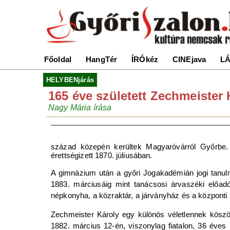
Főoldal
HangTér
ÍRÓkéz
CINEjava
LÁ
HELYBENjárás
165 éve született Zechmeister 
Nagy Mária írása
század közepén kerültek Magyaróvárról Győrbe. 
érettségizett 1870. júliusában.
A gimnázium után a győri Jogakadémián jogi tanulmá
1883. márciusáig mint tanácsosi árvaszéki előadó
népkonyha, a közraktár, a járványház és a központi
Zechmeister Károly egy különös véletlennek köszö
1882. március 12-én, viszonylag fiatalon, 36 éves