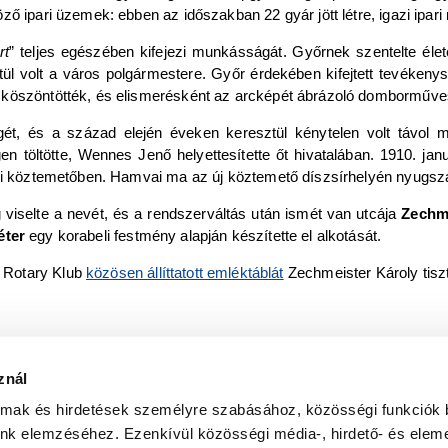
ő ipari üzemek: ebben az időszakban 22 gyár jött létre, igazi ipari
rt
” teljes egészében kifejezi munkásságát. Győrnek szentelte életét,
l volt a város polgármestere. Győr érdekében kifejtett tevékenység
 köszöntötték, és elismerésként az arcképét ábrázoló domborműve
t, és a század elején éveken keresztül kénytelen volt távol ma
gen töltötte, Wennes Jenő helyettesítette őt hivatalában. 1910. jan
yőri köztemetőben. Hamvai ma az új köztemető díszsírhelyén nyugsz
 viselte a nevét, és a rendszerváltás után ismét van utcája
Zechm
éter
egy korabeli festmény alapján készítette el alkotását.
 Rotary Klub
közösen állíttatott emléktáblát
Zechmeister Károly tiszt
znál
te a kezdetektől napjainkig : győri millecentenáriumi előadások. G
almak és hirdetések személyre szabásához, közösségi funkciók 
szám 1., 1910-2010. Győr : Győr Megyei Jogú Város Önkormányzat
unk elemzéséhez. Ezenkívül közösségi média-, hirdető- és elem
szám 2., 1910-2010. Győr : Győr Megyei Jogú Város Önkormányzat