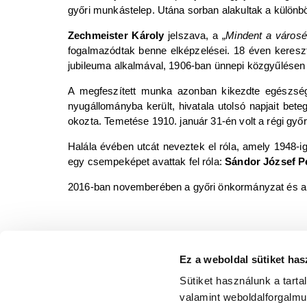
győri munkástelep. Utána sorban alakultak a különböz
Zechmeister Károly
jelszava, a „
Mindent a városé
fogalmazódtak benne elképzelései. 18 éven keresztü
jubileuma alkalmával, 1906-ban ünnepi közgyűlésen
A megfeszített munka azonban kikezdte egészségé
nyugállományba került, hivatala utolsó napjait bete
okozta. Temetése 1910. január 31-én volt a régi g
Halála évében utcát neveztek el róla, amely 1948-ig
egy csempeképet avattak fel róla:
Sándor József P
2016-ban novemberében a győri önkormányzat és a
Felhasznált irodalom:
Ez a weboldal sütiket has
Bana József: Győr polgármesterei.= In.: Győr történe
Sütiket használunk a tart
Győri tanulmányok 30. : Zechmeister Károly emlék
valamint weboldalforgalm
Győri tanulmányok 31. : Zechmeister Károly emlék