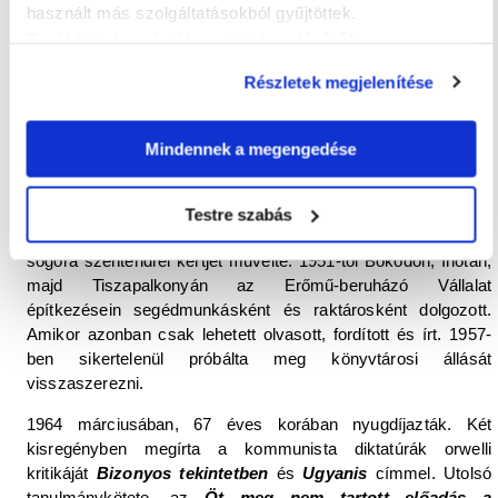
használt más szolgáltatásokból gyűjtöttek.
kommentárját; befejezte aforisztikus formában összeállított
További információk a sütik kezeléséről
.
esszékötetét. 1947-ben feleségével,
Kemény Katalinnal
közösen megírta
Forradalom a művészetben
című művét.
Részletek megjelenítése
Kommunista részről egyre hevesebben támadták Lukács
György az Absztrakció és szürrealizmus Magyarországon
című műve ellen írt megsemmisítőnek szánt bírálatát.
Mindennek a megengedése
1948-ban felfüggesztették könyvtári állásából, és „b-listázták”,
publikálási lehetősége megszűnt. Még ebben az évben
Testre szabás
megélhetése miatt kiváltotta a földműves igazolványt, és
sógora szentendrei kertjét művelte. 1951-től Bokodon, Inotán,
majd Tiszapalkonyán az Erőmű-beruházó Vállalat
építkezésein segédmunkásként és raktárosként dolgozott.
Amikor azonban csak lehetett olvasott, fordított és írt. 1957-
ben sikertelenül próbálta meg könyvtárosi állását
visszaszerezni.
1964 márciusában, 67 éves korában nyugdíjazták. Két
kisregényben megírta a kommunista diktatúrák orwelli
kritikáját
Bizonyos tekintetben
és
Ugyanis
címmel. Utolsó
tanulmánykötete, az
Öt meg nem tartott előadás a