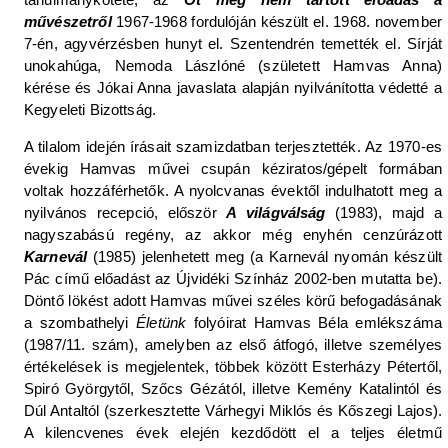
művészetről
1967-1968 fordulóján készült el. 1968. november
7-én, agyvérzésben hunyt el. Szentendrén temették el. Sírját
unokahúga, Nemoda Lászlóné (született Hamvas Anna)
kérése és Jókai Anna javaslata alapján nyilvánította védetté a
Kegyeleti Bizottság.
A tilalom idején írásait szamizdatban terjesztették. Az 1970-es
évekig Hamvas művei csupán kéziratos/gépelt formában
voltak hozzáférhetők. A nyolcvanas évektől indulhatott meg a
nyilvános recepció, először
A világválság
(1983), majd a
nagyszabású regény, az akkor még enyhén cenzúrázott
Karnevál
(1985) jelenhetett meg (a Karnevál nyomán készült
Pác című előadást az Újvidéki Színház 2002-ben mutatta be).
Döntő lökést adott Hamvas művei széles körű befogadásának
a szombathelyi
Életünk
folyóirat Hamvas Béla emlékszáma
(1987/11. szám), amelyben az első átfogó, illetve személyes
értékelések is megjelentek, többek között Esterházy Pétertől,
Spiró Györgytől, Szőcs Gézától, illetve Kemény Katalintól és
Dúl Antaltól (szerkesztette Várhegyi Miklós és Kőszegi Lajos).
A kilencvenes évek elején kezdődött el a teljes életmű