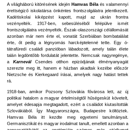
A világháború kitörésének idején
Hamvas Béla
és valamennyi
érettségiző iskolatársa önkéntes frontszolgálatra jelentkezett.
Kadétiskolai kiképzést kapott, majd az ukrán frontra
vezényelték. 1917-ben, sebesüléséből felépülve ismét
frontszolgálatra vezényelték. Észak-olaszországi célállomását
azonban már nem érte el, vonatát Szerbiában bombatalálat
érte, őt pedig a légnyomás harcképtelenné tette. Egy ó-
tátrafüredi családi panzióban lábadozott, amely talán élete
talán legdöntőbb fordulatát jelentette. Nemcsak nagyregénye,
a
Karnevál
Csendes otthon epizódjának élményanyagát
szerezte meg itt, hanem e házban akadtak kezébe először
Nietzsche és Kierkegaard írásai, amelyek nagy hatást tettek
rá.
1918-ban, amikor Pozsony Szlovákia fővárosa lett, az új
politikai hatalom a magyar értelmiségtől hűségesküt követelt,
amelyet édesapja megtagadott, ezért a családot kiutasították
Szlovákiából. Így Magyarországra, Budapestre költöztek.
Hamvas Béla itt kezdte meg egyetemi tanulmányait.
Germanisztikát és magyar irodalmat tanult, emellett azonban a
zeneesztétikától az anatómiáig számos más stúdiumot