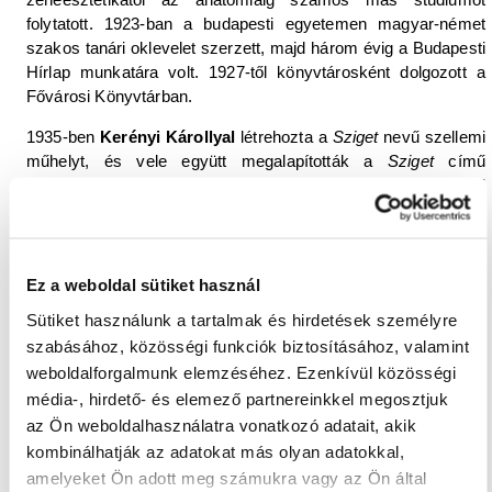
folytatott. 1923-ban a budapesti egyetemen magyar-német
szakos tanári oklevelet szerzett, majd három évig a Budapesti
Hírlap munkatára volt. 1927-től könyvtárosként dolgozott a
Fővárosi Könyvtárban.
1935-ben
Kerényi Károllyal
létrehozta a
Sziget
nevű szellemi
műhelyt, és vele együtt megalapították a
Sziget
című
folyóiratot. Majd húsz évig tartó konszolidált könyvtárosi
korszakának a II. világháború kitörése vetett véget.
Háromszor hívták be katonai szolgálatra, a végkifejlet idején
Németországba vezényelt csapatától megszökött, de amikor
az oroszok elfogták, a szibériai út elől is szökni kényszerült.
Ez a weboldal sütiket használ
Aki az ostrom napjairól hiteles élménybeszámolót kíván,
Sütiket használunk a tartalmak és hirdetések személyre
olvassa el a Karnevál hatodik könyvét. A háború utolsó
szabásához, közösségi funkciók biztosításához, valamint
napjaiban óbudai, remetehegyi lakását egy bomba
weboldalforgalmunk elemzéséhez. Ezenkívül közösségi
romhalmazzá változtatta.
média-, hirdető- és elemező partnereinkkel megosztjuk
1945-ben tevékenyen kapcsolódott be a megújuló szellemi
az Ön weboldalhasználatra vonatkozó adatait, akik
életbe, előadássorozatokat tartott, Jacob Böhmét fordított,
kombinálhatják az adatokat más olyan adatokkal,
kommentált; megírta a
Titkos jegyzőkönyv
című
amelyeket Ön adott meg számukra vagy az Ön által
esszékötetét; elkészítette a
Tabula smaragdina
fordítását,