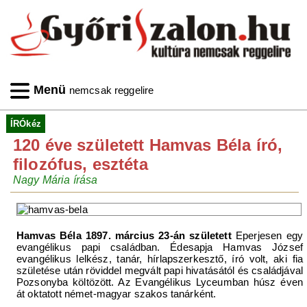
Menü
nemcsak reggelire
ÍRÓkéz
120 éve született Hamvas Béla író,
filozófus, esztéta
Nagy Mária írása
Hamvas Béla 1897. március 23-án született
Eperjesen egy
evangélikus papi családban. Édesapja Hamvas József
evangélikus lelkész, tanár, hírlapszerkesztő, író volt, aki fia
születése után röviddel megvált papi hivatásától és családjával
Pozsonyba költözött. Az Evangélikus Lyceumban húsz éven
át oktatott német-magyar szakos tanárként.