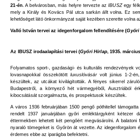
21-én
. A belvárosban, más helyre tervezte az
IBUSZ
egy félk
mely a Király és Kovács Pál utca sarkán állt volna. Ez sem
lehetőséget látó önkormányzat saját kezében szerette volna az ir
Valló István tervei az idegenforgalom fellendítésére (
Győri
Az IBUSZ irodaalapítási tervei (
Győri Hírlap
, 1935. március
Folyamatos sport-, gazdasági- és kulturális rendezvények v
lovasnapokkal összekötött
luxuslóvásár
volt június 1-2-é
készültek, az utcákat kivilágították. A fényes sikerrel zárul
Budapestről, a környező hét vármegyéből, Ausztriából érk
kibocsátását szorgalmazta, és prospektusok készültek.
A város 1936 februárjában 1500 pengő póthitellel támogatta 
rendelt 1937 januárjában győri emléktárgyként kétezer 
éttermekben lehetett két pengőért megvásárolni. A balatoni f
nyaraló tömegeket is Győrön át vezette. Az idegenforgalom 
érdemes ebbe az iparágba befektetni.