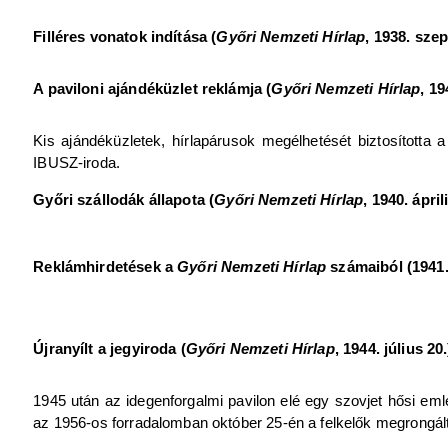
Filléres vonatok indítása (
Győri Nemzeti Hírlap
, 1938. sze
A paviloni ajándéküzlet reklámja (
Győri Nemzeti Hírlap
, 19
Kis ajándéküzletek, hírlapárusok megélhetését biztosította
IBUSZ-iroda.
Győri szállodák állapota (
Győri Nemzeti Hírlap
, 1940. áprili
Reklámhirdetések a
Győri Nemzeti Hírlap
számaiból (1941.
Újranyílt a jegyiroda (
Győri Nemzeti Hírlap
, 1944. július 20.
1945 után az idegenforgalmi pavilon elé egy szovjet hősi emlé
az 1956-os forradalomban október 25-én a felkelők megrongálta