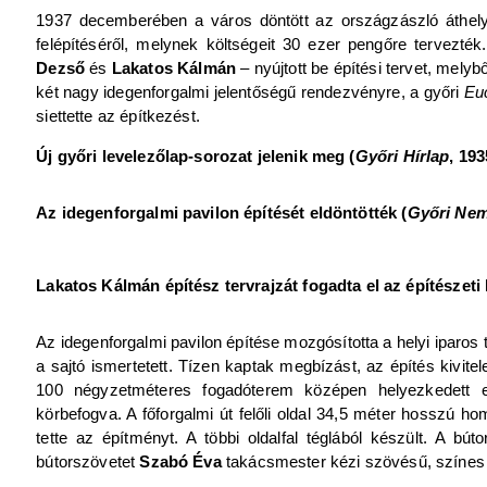
1937 decemberében a város döntött az országzászló áthel
felépítéséről, melynek költségeit 30 ezer pengőre tervezt
Dezső
és
Lakatos Kálmán
– nyújtott be építési tervet, melybő
két nagy idegenforgalmi jelentőségű rendezvényre, a győri
Eu
siettette az építkezést.
Új győri levelezőlap-sorozat jelenik meg (
Győri Hírlap
, 19
Az idegenforgalmi pavilon építését eldöntötték (
Győri Nem
Lakatos Kálmán építész tervrajzát fogadta el az építészeti 
Az idegenforgalmi pavilon építése mozgósította a helyi iparos
a sajtó ismertetett. Tízen kaptak megbízást, az építés kivite
100 négyzetméteres fogadóterem középen helyezkedett el,
körbefogva. A főforgalmi út felőli oldal 34,5 méter hosszú h
tette az építményt. A többi oldalfal téglából készült. A bút
bútorszövetet
Szabó Éva
takácsmester kézi szövésű, színes e