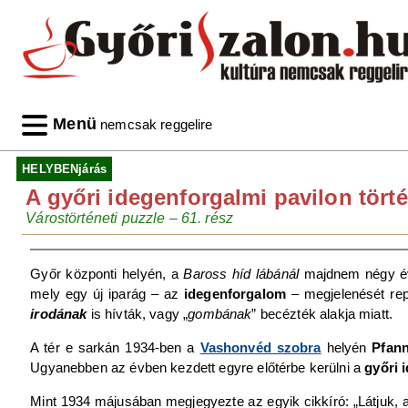
Menü
nemcsak reggelire
HELYBENjárás
A győri idegenforgalmi pavilon tört
Várostörténeti puzzle – 61. rész
Győr központi helyén, a
Baross híd lábánál
majdnem négy évti
mely egy új iparág – az
idegenforgalom
– megjelenését rep
irodának
is hívták, vagy „
gombának
” becézték alakja miatt.
A tér e sarkán 1934-ben a
Vashonvéd szobra
helyén
Pfan
Ugyanebben az évben kezdett egyre előtérbe kerülni a
győri 
Mint 1934 májusában megjegyezte az egyik cikkíró: „Látjuk, ami