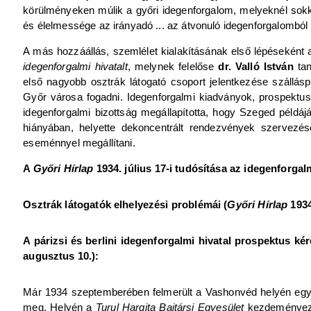
körülményeken múlik a győri idegenforgalom, melyeknél sokkal
és élelmessége az irányadó ... az átvonuló idegenforgalomból le
A más hozzáállás, szemlélet kialakításának első lépéseként 
idegenforgalmi hivatalt
, melynek felelőse
dr. Valló István
tan
első nagyobb osztrák látogató csoport jelentkezése szállás
Győr városa fogadni. Idegenforgalmi kiadványok, prospektusok
idegenforgalmi bizottság megállapította, hogy Szeged példáj
hiányában, helyette dekoncentrált rendezvények szervezés
eseménnyel megállítani.
A
Győri Hírlap
1934. július 17-i tudósítása az idegenforgalm
Osztrák látogatók elhelyezési problémái (
Győri Hírlap
1934
A párizsi és berlini idegenforgalmi hivatal prospektus ké
augusztus 10.):
Már 1934 szeptemberében felmerült a Vashonvéd helyén eg
meg. Helyén a
Turul Hargita Bajtársi Egyesület
kezdeményez