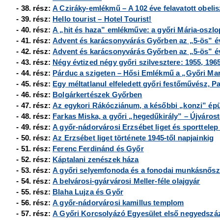
- 38. rész:
A Cziráky-emlékmű – A 102 éve felavatott obelis
- 39. rész:
Hello tourist
–
Hotel Tourist!
- 40. rész:
A „hit és haza” emlékműve: a győri Mária-oszlo
- 41. rész:
Advent és karácsonyvárás Győrben az „5-ös” 
- 42. rész:
Advent és karácsonyvárás Győrben az „5-ös” év
- 43. rész:
Négy évtized négy győri szilvesztere: 1955, 1965
- 44. rész:
Párduc a szigeten
–
Hősi Emlékmű a
„Győri Mar
- 45. rész:
Egy méltatlanul elfeledett győri festőművész, P
- 46. rész:
Bolgárkertészek Győrben
- 47. rész:
Az egykori Rákócziánum, a későbbi
„konzi” épü
- 48. rész:
Farkas Miska, a győri „hegedűkirály” – Újvárostó
- 49. rész:
A győr-nádorvárosi Erzsébet liget és sporttelep 
- 50. rész:
Az Erzsébet liget története 1945-től napjainkig
- 51. rész:
Ferenc Ferdinánd és Győr
- 52. rész:
Káptalani zenészek háza
- 53. rész:
A győri selyemfonoda és a fonodai munkásnősz
- 54. rész:
A belvárosi-gyárvárosi Meller-féle olajgyár
- 55. rész:
Blaha Lujza és Győr
- 56. rész:
A győr-nádorvárosi kamillus templom
- 57. rész:
A Győri Korcsolyázó Egyesület első negyedszá