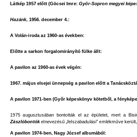
Látkép 1957 előtt (Göcsei Imre:
Győr-Sopron megyei képe
Hazánk
, 1956. december 4.:
A Volán-iroda az 1960-as években:
Előtte a sarkon forgalomirányító fülke állt:
A pavilon az 1960-as évek végén:
1967. május elsejei ünnepség a pavilon előtt a Tanácsközt
A pavilon 1971-ben (Győr képeskönyv kötetből, a fényképek
1975 augusztusában bontották el az épületet, mert a Bisin
Zászlóbontók
elnevezésű „felszabadulási” emlékműve került,
A pavilon 1974-ben, Nagy József albumából: