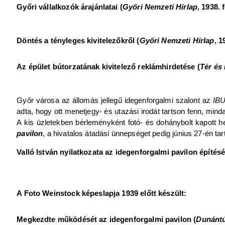
Győri vállalkozók árajánlatai (
Győri Nemzeti Hírlap
, 1938. 
Döntés a tényleges kivitelezőkről (
Győri Nemzeti Hírlap
, 1
Az épület bútorzatának kivitelező reklámhirdetése (
Tér és
Győr városa az állomás jellegű idegenforgalmi szalont az
IB
adta, hogy ott menetjegy- és utazási irodát tartson fenn, minda
A kis üzletekben bérleményként fotó- és dohánybolt kapott h
pavilon
, a hivatalos átadási ünnepséget pedig június 27-én tar
Valló István nyilatkozata az idegenforgalmi pavilon építésé
A Foto Weinstock képeslapja 1939 előtt készült:
Megkezdte működését az idegenforgalmi pavilon (
Dunántú