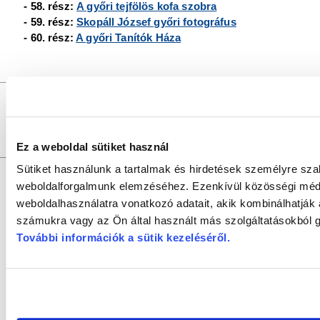
- 58. rész:
A győri tejfölös kofa szobra
- 59. rész:
Skopáll József győri fotográfus
- 60. rész:
A győri Tanítók Háza
GYŐRI SZALON
a
DR. KOVÁCS PÁL KÖNYVTÁR ÉS 
Felelős szerkesztő:
SZILVÁSI KRISZTIÁN |
Felelős
Szerkesztők:
SZABÓ SZILVIA, SZABADOS ÉVA
Fotók:
V
Szerkesztőség:
9021 Győr, Baross Gábor u. 4. Tel.: +36/96/
Szerzői jogok:
az oldal teljes tartalmát szerzői jog védi, bármiféle u
Ez a weboldal sütiket használ
Sütiket használunk a tartalmak és hirdetések személyre sza
weboldalforgalmunk elemzéséhez. Ezenkívül közösségi média
weboldalhasználatra vonatkozó adatait, akik kombinálhatják
számukra vagy az Ön által használt más szolgáltatásokból g
További információk a sütik kezeléséről
.