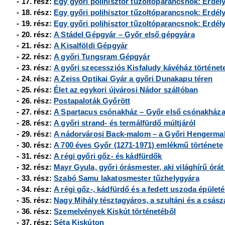
- 17. rész:
Egy győri polihisztor tűzoltóparancsnok: Erdély 
- 18. rész:
Egy győri polihisztor tűzoltóparancsnok: Erdély 
- 19. rész:
Egy győri polihisztor tűzoltóparancsnok: Erdély 
- 20. rész:
A Stádel Gépgyár
– Győr első gépgyára
- 21. rész:
A Kisalföldi Gépgyár
- 22. rész:
A győri Tungsram Gépgyár
- 23. rész:
A győri szecessziós Kisfaludy kávéház történet
- 24. rész:
A Zeiss Optikai Gyár a győri Dunakapu téren
- 25. rész:
Élet az egykori újvárosi Nádor szállóban
- 26. rész:
Postapaloták Győrött
- 27. rész:
A Spartacus csónakház
– Győr első csónakház
- 28. rész:
A győri strand- és termálfürdő múltjáról
- 29. rész:
A nádorvárosi Back-malom
– a Győri Hengerm
- 30. rész:
A 700 éves Győr (1271-1971) emlékmű története
- 31. rész:
A régi győri gőz- és kádfürdők
- 32. rész:
Mayr Gyula, győri órásmester, aki világhírű órát 
- 33. rész:
Szabó Samu lakatosmester tűzhelygyára
- 34. rész:
A régi gőz-, kádfürdő és a fedett uszoda épület
- 35. rész:
Nagy Mihály tésztagyáros, a szultáni és a császá
- 36. rész:
Szemelvények Kiskút történetéből
- 37. rész:
Séta Kiskúton