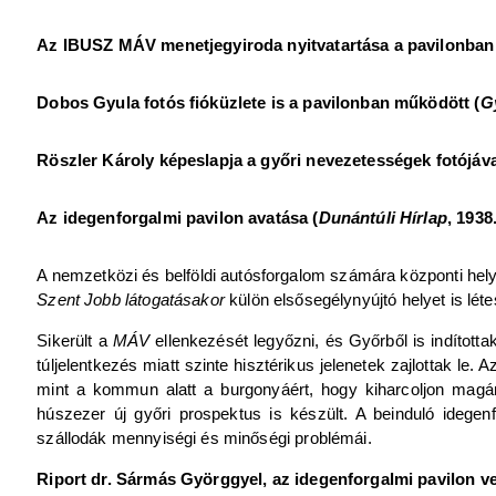
Az IBUSZ MÁV menetjegyiroda nyitvatartása a pavilonban
Dobos Gyula fotós fióküzlete is a pavilonban működött (
G
Röszler Károly képeslapja a győri nevezetességek fotójáva
Az idegenforgalmi pavilon avatása (
Dunántúli Hírlap
, 1938.
A nemzetközi és belföldi autósforgalom számára központi helye
Szent Jobb látogatásakor
külön elsősegélynyújtó helyet is léte
Sikerült a
MÁV
ellenkezését legyőzni, és Győrből is indította
túljelentkezés miatt szinte hisztérikus jelenetek zajlottak le. 
mint a kommun alatt a burgonyáért, hogy kiharcoljon magán
húszezer új győri prospektus is készült. A beinduló idegen
szállodák mennyiségi és minőségi problémái.
Riport dr. Sármás Györggyel, az idegenforgalmi pavilon ve