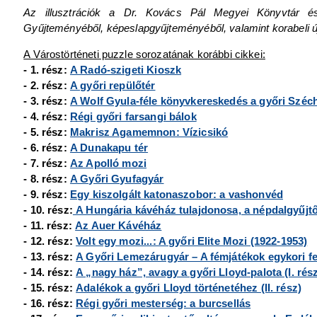
Az illusztrációk a Dr. Kovács Pál Megyei Könyvtár és
Gyűjteményéből, képeslapgyűjteményéből, valamint korabeli 
A Várostörténeti puzzle sorozatának korábbi cikkei:
- 1. rész:
A Radó-szigeti Kioszk
- 2. rész:
A győri repülőtér
- 3. rész:
A Wolf Gyula-féle könyvkereskedés a győri Széch
- 4. rész:
Régi győri farsangi bálok
- 5. rész:
Makrisz Agamemnon: Vízicsikó
- 6. rész:
A Dunakapu tér
- 7. rész:
Az Apolló mozi
- 8. rész:
A Győri Gyufagyár
- 9. rész:
Egy kiszolgált katonaszobor: a vashonvéd
- 10. rész:
A Hungária kávéház tulajdonosa, a népdalgyűjt
- 11. rész:
Az Auer Kávéház
- 12. rész:
Volt egy mozi...: A győri Elite Mozi (1922-1953)
- 13. rész:
A Győri Lemezárugyár – A fémjátékok egykori fe
- 14. rész:
A „nagy ház”, avagy a győri Lloyd-palota (I. rés
- 15. rész:
Adalékok a győri Lloyd történetéhez (II. rész)
- 16. rész:
Régi győri mesterség: a burcsellás