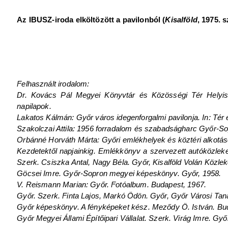
Az IBUSZ-iroda elköltözött a pavilonból (
Kisalföld
, 1975. 
Felhasznált irodalom:
Dr. Kovács Pál Megyei Könyvtár és Közösségi Tér Helyism
napilapok.
Lakatos Kálmán: Győr város idegenforgalmi pavilonja. In: Tér é
Szakolczai Attila: 1956 forradalom és szabadságharc Győr-S
Orbánné Horváth Márta: Győri emlékhelyek és köztéri alkotás
Kezdetektől napjainkig. Emlékkönyv a szervezett autóközlek
Szerk. Csiszka Antal, Nagy Béla. Győr, Kisalföld Volán Közl
Göcsei Imre. Győr-Sopron megyei képeskönyv. Győr, 1958.
V. Reismann Marian: Győr. Fotóalbum. Budapest, 1967.
Győr. Szerk. Finta Lajos, Markó Ödön. Győr, Győr Városi Tan
Győr képeskönyv. A fényképeket kész. Meződy Ö. István. Bu
Győr Megyei Állami Építőipari Vállalat. Szerk. Virág Imre. Győ