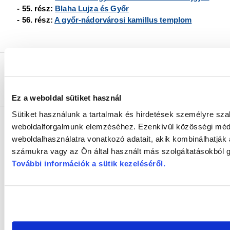
- 55. rész:
Blaha Lujza és Győr
- 56. rész:
A győr-nádorvárosi kamillus templom
GYŐRI SZALON
a
DR. KOVÁCS PÁL KÖNYVTÁR ÉS 
Felelős szerkesztő:
SZILVÁSI KRISZTIÁN |
Felelős
Szerkesztők:
SZABÓ SZILVIA, SZABADOS ÉVA
Fotók:
V
Szerkesztőség:
9021 Győr, Baross Gábor u. 4. Tel.: +36/96/
Szerzői jogok:
az oldal teljes tartalmát szerzői jog védi, bármiféle u
Ez a weboldal sütiket használ
Sütiket használunk a tartalmak és hirdetések személyre sza
weboldalforgalmunk elemzéséhez. Ezenkívül közösségi média
weboldalhasználatra vonatkozó adatait, akik kombinálhatják
számukra vagy az Ön által használt más szolgáltatásokból g
További információk a sütik kezeléséről
.