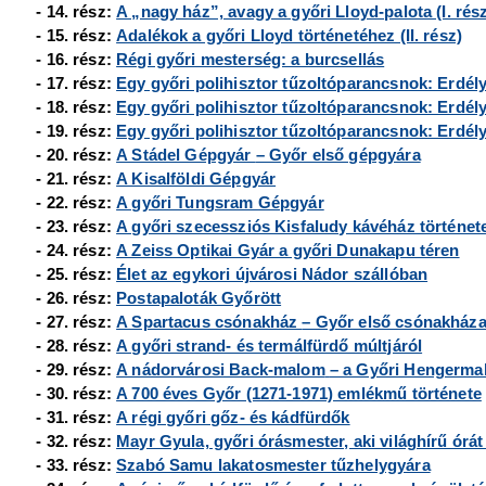
- 14. rész:
A „nagy ház”, avagy a győri Lloyd-palota (I. rés
- 15. rész:
Adalékok a győri Lloyd történetéhez (II. rész)
- 16. rész:
Régi győri mesterség: a burcsellás
- 17. rész:
Egy győri polihisztor tűzoltóparancsnok: Erdély 
- 18. rész:
Egy győri polihisztor tűzoltóparancsnok: Erdély 
- 19. rész:
Egy győri polihisztor tűzoltóparancsnok: Erdély 
- 20. rész:
A Stádel Gépgyár
– Győr első gépgyára
- 21. rész:
A Kisalföldi Gépgyár
- 22. rész:
A győri Tungsram Gépgyár
- 23. rész:
A győri szecessziós Kisfaludy kávéház történet
- 24. rész:
A Zeiss Optikai Gyár a győri Dunakapu téren
- 25. rész:
Élet az egykori újvárosi Nádor szállóban
- 26. rész:
Postapaloták Győrött
- 27. rész:
A Spartacus csónakház
– Győr első csónakház
- 28. rész:
A győri strand- és termálfürdő múltjáról
- 29. rész:
A nádorvárosi Back-malom
– a Győri Hengerm
- 30. rész:
A 700 éves Győr (1271-1971) emlékmű története
- 31. rész:
A régi győri gőz- és kádfürdők
- 32. rész:
Mayr Gyula, győri órásmester, aki világhírű órát 
- 33. rész:
Szabó Samu lakatosmester tűzhelygyára