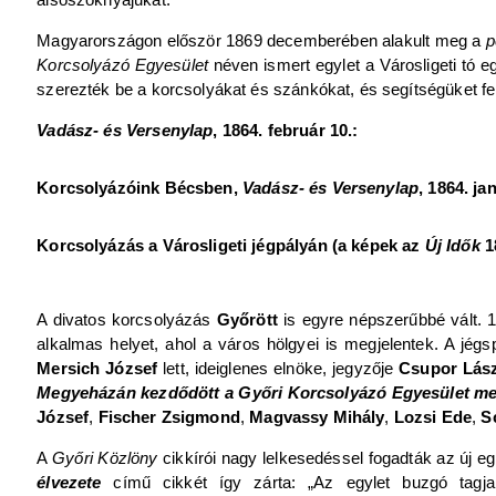
Magyarországon először 1869 decemberében alakult meg a
p
Korcsolyázó Egyesület
néven ismert egylet a Városligeti tó 
szerezték be a korcsolyákat és szánkókat, és segítségüket fe
Vadász- és Versenylap
, 1864. február 10.:
Korcsolyázóink Bécsben,
Vadász- és Versenylap
, 1864. ja
Korcsolyázás a Városligeti jégpályán (a képek az
Új Idők
1
A divatos korcsolyázás
Győrött
is egyre népszerűbbé vált. 
alkalmas helyet, ahol a város hölgyei is megjelentek. A jég
Mersich József
lett, ideiglenes elnöke, jegyzője
Csupor Lás
Megyeházán kezdődött a Győri Korcsolyázó Egyesület me
József
,
Fischer Zsigmond
,
Magvassy Mihály
,
Lozsi Ede
,
S
A
Győri Közlöny
cikkírói nagy lelkesedéssel fogadták az új 
élvezete
című cikkét így zárta: „Az egylet buzgó tagj