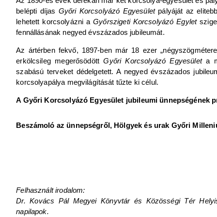
Az 1890-es évek derekán már két korcsolya-egyesület és pály
belépti díjas
Győri Korcsolyázó Egyesület
pályáját az eliteb
lehetett korcsolyázni a
Győrszigeti Korcsolyázó Egylet
szige
fennállásának negyed évszázados jubileumát.
Az ártérben fekvő, 1897-ben már 18 ezer „négyszögméteres”
erkölcsileg megerősödött
Győri Korcsolyázó Egyesület
a me
szabású terveket dédelgetett. A negyed évszázados jubileu
korcsolyapálya megvilágítását tűzte ki célul.
A Győri Korcsolyázó Egyesület jubileumi ünnepségének 
Beszámoló az ünnepségről, Hölgyek és urak Győri Milleniu
Felhasznált irodalom:
Dr. Kovács Pál Megyei Könyvtár és Közösségi Tér Helyism
napilapok.