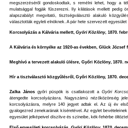
megszerzéséről gondoskodtak, s remélni lehet, hogy a t
mulatsággal fogják fűszerezni. Ily kilátások mellett pedi
alapszabályt megvitató, tisztségválasztó alakuló közgyű
választották egyleti elnöknek. A pár hete szervezett egyesület 
Korcsolyázás a Kálvária mellett,
Győri Közlöny
, 1870. febr
A Kálvária és környéke az 1920-as években, Glück József 
Meghívó a tervezett alakuló ülésre, Győri Közlöny, 1870. 
Hír a tisztválasztó közgyűlésről, Győri Közlöny, 1870. dec
Zalka János
győri püspök is csatlakozott a
Győri Korcso
átengedte korcsolyázásra. Nagyszámú nézőközönség jele
korcsolyázásra, melyre 140 jegyet adtak el. Az új év els
gyalogezred zenekarának kíséretével. Az egylet bevételeinek 
egyesület jelképeivel díszítve és színeibe, kék-fehérbe öltözte
Első egyesületi korcsolyázás,
Győri Közlöny
, 1870. decem