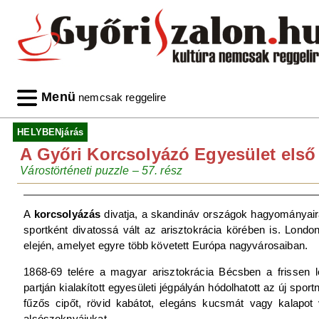
Menü
nemcsak reggelire
HELYBENjárás
A Győri Korcsolyázó Egyesület els
Várostörténeti puzzle – 57. rész
A
korcsolyázás
divatja, a skandináv országok hagyományaira 
sportként divatossá vált az arisztokrácia körében is. Lond
elején, amelyet egyre több követett Európa nagyvárosaiban.
1868-69 telére a magyar arisztokrácia Bécsben a frissen l
partján kialakított egyesületi jégpályán hódolhatott az új spo
fűzős cipőt, rövid kabátot, elegáns kucsmát vagy kalapo
alsószoknyájukat.