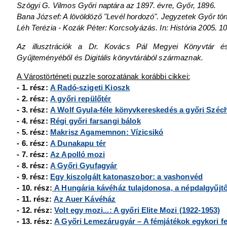
Szögyi G. Vilmos Győri naptára az 1897. évre, Győr, 1896.
Bana József: A lövöldöző "Levél hordozó". Jegyzetek Győr törté
Léh Terézia - Kozák Péter: Korcsolyázás. In: História 2005. 10.
Az illusztrációk a Dr. Kovács Pál Megyei Könyvtár és
Gyűjteményéből és Digitális könyvtárából származnak.
A Várostörténeti puzzle sorozatának korábbi cikkei:
- 1. rész:
A Radó-szigeti Kioszk
- 2. rész:
A győri repülőtér
- 3. rész:
A Wolf Gyula-féle könyvkereskedés a győri Széch
- 4. rész:
Régi győri farsangi bálok
- 5. rész:
Makrisz Agamemnon: Vízicsikó
- 6. rész:
A Dunakapu tér
- 7. rész:
Az Apolló mozi
- 8. rész:
A Győri Gyufagyár
- 9. rész:
Egy kiszolgált katonaszobor: a vashonvéd
- 10. rész:
A Hungária kávéház tulajdonosa, a népdalgyűjt
- 11. rész:
Az Auer Kávéház
- 12. rész:
Volt egy mozi...: A győri Elite Mozi (1922-1953)
- 13. rész:
A Győri Lemezárugyár – A fémjátékok egykori fe