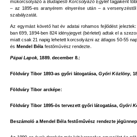
műkorcsolyázó a
Budapesti Korcsolyázó Egylet
tagjaként töb
– az 1895-es aranyérem elnyerése után – a versenyzéstől 
szabályzatát.
Az egymást követő hat év adatai rohamos fejlődést jeleztek
ban 699, 1894-ben 824 idényjegyet (bérletet) adtak el a sze
miatt csak 21 napig lehetett korcsolyázni az átlagos 50-55 n
és
Mendel Béla
festőművész rendezte.
Pápai Lapok
, 1889. december 8.:
Földváry Tibor 1893-as győri látogatása,
Győri Közlöny
, 1
Földváry Tibor arcképe:
Földváry Tibor 1895-ös tervezett győri látogatása,
Győri K
Beszámoló a Mendel Béla festőművész rendezte jégünnepély