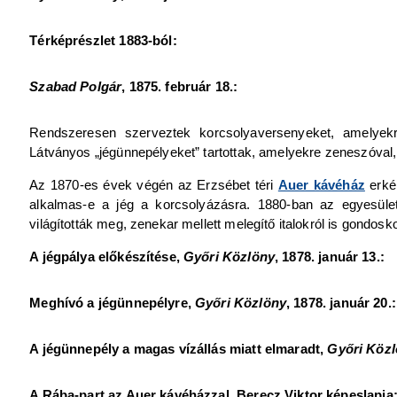
Térképrészlet 1883-ból:
Szabad Polgár
, 1875. február 18.:
Rendszeresen szerveztek korcsolyaversenyeket, amelyekre
Látványos „jégünnepélyeket” tartottak, amelyekre zeneszóval,
Az 1870-es évek végén az Erzsébet téri
Auer kávéház
erkél
alkalmas-e a jég a korcsolyázásra. 1880-ban az egyesület
világították meg, zenekar mellett melegítő italokról is gondosk
A jégpálya előkészítése,
Győri Közlöny
, 1878. január 13.:
Meghívó a jégünnepélyre,
Győri Közlöny
, 1878. január 20.:
A jégünnepély a magas vízállás miatt elmaradt,
Győri Köz
A Rába-part az Auer kávéházzal, Berecz Viktor képeslapja