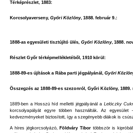
Térképrészlet, 1883:
Korcsolyaverseny,
Győri Közlöny
, 1888. február 9.:
1888-as egyesületi tisztújító ülés,
Győri Közlöny
, 1888. n
Részlet Győr térképmellékletéből, 1910 körül:
1888-89-es újítások a Rába parti jégpályánál,
Győri Közlön
Összegzés az 1888-89-es szezonról, Győri Közlöny, 1889. 
1889-ben a Hosszú híd melletti jégpályánál a
Lelóczky Cuk
korcsolyapályát egyre többen használták. Az egyesület 
kedvezményeket biztosított, így a szegényebb diákok is csúsz
A híres jégkorcsolyázó,
Földváry Tibor
többször is kipróbál