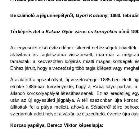
Beszámoló a jégünnepélyről,
Győri Közlöny
, 1880. február
Térképrészlet a
Kalauz Győr város és környékén
című 1893
Az egyesület első évtizedének sikereit nehézségek követté
aktivitása és taglétszáma visszaesett, már-már a megsz
támadtak: a kedvezőtlen időjárás miatti magas költségek és
Ehhez járult, hogy a vezetőség több tagja kilépett vagy meghal
Átalakított alapszabállyal, új vezetőséggel 1885-ben éledt új
elnöke 1886-ban kérvényezte, hogy a Rába folyó partján, a
állandó korcsolyapályát létesíthessenek. Ez az eredetileg egy
után az új egyesületi jégpálya. A téli szezonban újra korcs
állítottak fel a pálya mellett, ahová a
Sétatérről
télire behozo
szertárnak adott helyet a vásári szétszedhető, évente újra öss
Korcsolyapálya, Berecz Viktor képeslapja: