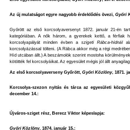
Az új mulatságot egyre nagyobb érdeklődés övezi,
Győri 
Győrött az első korcsolyaversenyt 1872. január 21-én tar
kategóriában. A nők három, a gyerekek kettő, a férfiak 
korcsolyapályát minden évben a
szigeti Rábca-hídnál
ala
korcsolyázással tölteni. (A Rábca akkor még a régi medrében fo
Híd utcában állt.) A beszámolók szerint mostoha körülmények v
kötötték fel korcsolyáikat. Az egyesület mégis jól állt anyagila
Az első korcsolyaverseny Győrött,
Győri Közlöny
, 1871. j
Korcsolya-szezon nyitás és tárca az egyesületi közgyű
december 14.:
Újváros-sziget rész, Berecz Viktor képeslapja:
Győri Közlöny
, 1874. január 15.: