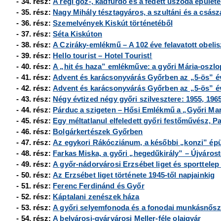
- 34. rész:
A régi gőz-, kádfürdő és a fedett uszoda épület
- 35. rész:
Nagy Mihály tésztagyáros, a szultáni és a császá
- 36. rész:
Szemelvények Kiskút történetéből
- 37. rész:
Séta Kiskúton
- 38. rész:
A Cziráky-emlékmű – A 102 éve felavatott obelis
- 39. rész:
Hello tourist
–
Hotel Tourist!
- 40. rész:
A „hit és haza” emlékműve: a győri Mária-oszlo
- 41. rész:
Advent és karácsonyvárás Győrben az „5-ös” 
- 42. rész:
Advent és karácsonyvárás Győrben az „5-ös” év
- 43. rész:
Négy évtized négy győri szilvesztere: 1955, 1965
- 44. rész:
Párduc a szigeten
–
Hősi Emlékmű a
„Győri Mar
- 45. rész:
Egy méltatlanul elfeledett győri festőművész, P
- 46. rész:
Bolgárkertészek Győrben
- 47. rész:
Az egykori Rákócziánum, a későbbi
„konzi” épü
- 48. rész:
Farkas Miska, a győri „hegedűkirály” – Újvárostó
- 49. rész:
A győr-nádorvárosi Erzsébet liget és sporttelep 
- 50. rész:
Az Erzsébet liget története 1945-től napjainkig
- 51. rész:
Ferenc Ferdinánd és Győr
- 52. rész:
Káptalani zenészek háza
- 53. rész:
A győri selyemfonoda és a fonodai munkásnősz
- 54. rész:
A belvárosi-gyárvárosi Meller-féle olajgyár