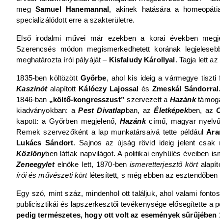
meg
Samuel Hanemannal
, akinek hatására a homeopátia
specializálódott erre a szakterületre.
Első irodalmi művei már ezekben a korai években megjel
Szerencsés módon megismerkedhetett korának legjelesebb
meghatározta írói pályáját –
Kisfaludy Károllyal
. Tagja lett 
1835-ben költözött
Győrbe
, ahol kis ideig a vármegye tiszti 
Kaszinót
alapított
Kálóczy Lajossal
és
Zmeskál Sándorral
1846-ban
„költő-kongresszust”
szervezett a
Hazánk
támoga
kiadványokban: a
Pest Divatlap
ban, az
Életképek
ben, az
kapott: a Győrben megjelenő,
Hazánk
című, magyar nyelvű la
Remek szervezőként a lap munkatársaivá tette például
Ara
Lukács Sándort
. Sajnos az újság rövid ideig jelent csa
Közlöny
ben láttak napvilágot. A politikai enyhülés éveiben i
Zeneegylet
elnöke lett, 1870-ben
ismeretterjesztő kört
alapít
írói és művészeti kört
létesített, s még ebben az esztendőben el
Egy szó, mint száz, mindenhol ott találjuk, ahol valami fonto
publicisztikái és lapszerkesztői tevékenysége elősegítette a 
pedig természetes, hogy ott volt az események sűrűjében 1