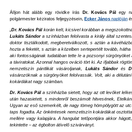
Álljon hát alább egy rövidke írás
Dr. Kovács Pál
egy na
polgármester kéziratos feljegyzésein,
Ecker János
naplóján
é
„
Dr. Kovács Pál
korán kelt, kicsivel korábban a megszokottná
Lukáts Sándor
a színházban felolvasta a király által szente
doktor tisztálkodott, megberetválkozott, s aztán a kávéházba 
hozta a feketét, s aztán a közelben sertepertélt tovább, háth
aki fontosságának tudatában tette le a pozsonyi sürgönyöket 
a táviratokat. Azonnal hangos ováció tört ki. Az ifjabbak rög
nemzetiszín pántlikát vásároljanak,
Lukáts Sándor
és
D
vásározóknak a sürgönyöket felolvassák. Volt, aki a délután
kokárdákat nagy számban.
Dr. Kovács Pál
a színházba sietett, hogy az ott levőket lelke
után hazasietett, s mindenről beszámolt hitvesének, Etelká
Ugyan az eső szemerkélt, de nagy tömeg hömpölygött az utcák
taps fogadta. Az önkéntesek nemzetiszín kokárdákat osztottak,
mellére vagy kalapjára. A hangulat tetőpontjára akkor hágott
tekintette – az égbolton átívelő szivárványt.