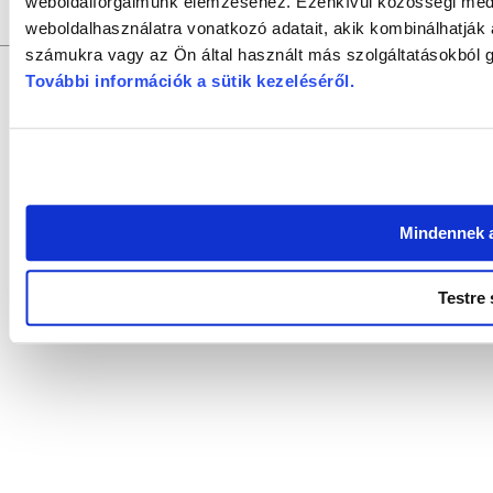
weboldalforgalmunk elemzéséhez. Ezenkívül közösségi média
Szerkesztőség:
9021 Győr, Baross Gábor u. 4. Tel.: +36/96/
Szerzői jogok:
az oldal teljes tartalmát szerzői jog védi, bármiféle u
weboldalhasználatra vonatkozó adatait, akik kombinálhatják
számukra vagy az Ön által használt más szolgáltatásokból g
További információk a sütik kezeléséről
.
Mindennek 
Testre