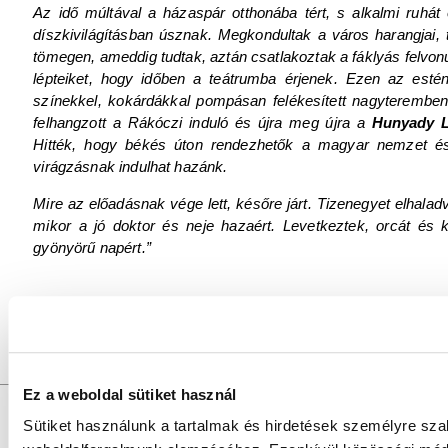
Az idő múltával a házaspár otthonába tért, s alkalmi ruhát 
díszkivilágításban úsznak. Megkondultak a város harangjai, t
tömegen, ameddig tudtak, aztán csatlakoztak a fáklyás felvonu
lépteiket, hogy időben a teátrumba érjenek. Ezen az esté
színekkel, kokárdákkal pompásan felékesített nagyteremben
felhangzott a Rákóczi induló és újra meg újra a
Hunyady L
Hitték, hogy békés úton rendezhetők a magyar nemzet és A
virágzásnak indulhat hazánk.
Mire az előadásnak vége lett, későre járt. Tizenegyet elhalad
mikor a jó doktor és neje hazaért. Levetkeztek, orcát és
gyönyörű napért.”
A képek a Dr. Kovács Pál Könyvtár és Közösségi Tér Helyis
Ez a weboldal sütiket használ
GYŐRI SZALON
a
DR. KOVÁCS PÁL KÖNYVTÁR ÉS 
Felelős szerkesztő:
SZILVÁSI KRISZTIÁN |
Felelős
Sütiket használunk a tartalmak és hirdetések személyre sza
Szerkesztők:
SZABÓ SZILVIA, SZABADOS ÉVA
Fotók:
V