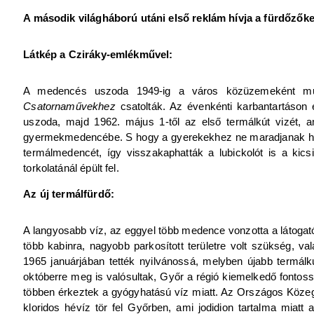
A második világháború utáni első reklám hívja a fürdőzőke
Látkép a Cziráky-emlékművel:
A medencés uszoda 1949-ig a város közüzemeként működ
Csatornaművekhez
csatolták. Az évenkénti karbantartáson 
uszoda, majd 1962. május 1-től az első termálkút vizét, a
gyermekmedencébe. S hogy a gyerekekhez ne maradjanak hűt
termálmedencét, így visszakaphatták a lubickolót is a k
torkolatánál épült fel.
Az új termálfürdő:
A langyosabb víz, az eggyel több medence vonzotta a látogatók
több kabinra, nagyobb parkosított területre volt szükség, val
1965 januárjában tették nyilvánossá, melyben újabb termálk
októberre meg is valósultak, Győr a régió kiemelkedő fontossá
többen érkeztek a gyógyhatású víz miatt. Az Országos Közegé
kloridos hévíz tör fel Győrben, ami jodidion tartalma miat