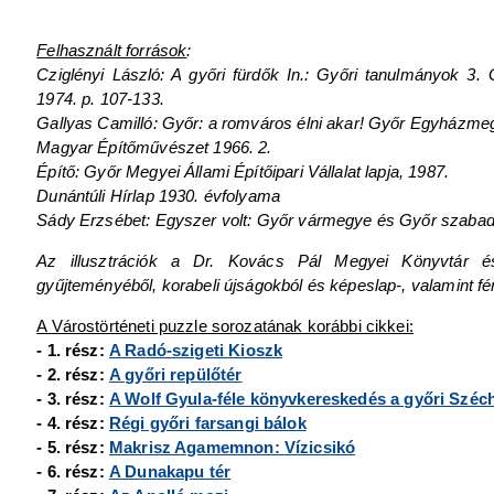
Felhasznált források
:
Cziglényi László: A győri fürdők In.: Győri tanulmányok 
1974. p. 107-133.
Gallyas Camilló: Győr: a romváros élni akar! Győr Egyházme
Magyar Építőművészet 1966. 2.
Építő: Győr Megyei Állami Építőipari Vállalat lapja, 1987.
Dunántúli Hírlap 1930. évfolyama
Sády Erzsébet: Egyszer volt: Győr vármegye és Győr szabad k
Az illusztrációk a Dr. Kovács Pál Megyei Könyvtár és
gyűjteményéből, korabeli újságokból és képeslap-, valamint 
A Várostörténeti puzzle sorozatának korábbi cikkei:
- 1. rész:
A Radó-szigeti Kioszk
- 2. rész:
A győri repülőtér
- 3. rész:
A Wolf Gyula-féle könyvkereskedés a győri Széch
- 4. rész:
Régi győri farsangi bálok
- 5. rész:
Makrisz Agamemnon: Vízicsikó
- 6. rész:
A Dunakapu tér