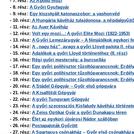
- 7. rész:
Az Apolló mozi
- 8. rész:
A Győri Gyufagyár
- 9. rész:
Egy kiszolgált katonaszobor: a vashonvéd
- 10. rész:
A Hungária kávéház tulajdonosa, a népdalgyűjt
- 11. rész:
Az Auer Kávéház
- 12. rész:
Volt egy mozi...: A győri Elite Mozi (1922-1953)
- 13. rész:
A Győri Lemezárugyár – A fémjátékok egykori fe
- 14. rész:
A „nagy ház”, avagy a győri Lloyd-palota (I. rés
- 15. rész:
Adalékok a győri Lloyd történetéhez (II. rész)
- 16. rész:
Régi győri mesterség: a burcsellás
- 17. rész:
Egy győri polihisztor tűzoltóparancsnok: Erdély 
- 18. rész:
Egy győri polihisztor tűzoltóparancsnok: Erdély 
- 19. rész:
Egy győri polihisztor tűzoltóparancsnok: Erdély 
- 20. rész:
A Stádel Gépgyár
– Győr első gépgyára
- 21. rész:
A Kisalföldi Gépgyár
- 22. rész:
A győri Tungsram Gépgyár
- 23. rész:
A győri szecessziós Kisfaludy kávéház történet
- 24. rész:
A Zeiss Optikai Gyár a győri Dunakapu téren
- 25. rész:
Élet az egykori újvárosi Nádor szállóban
- 26. rész:
Postapaloták Győrött
- 27. rész:
A Spartacus csónakház
– Győr első csónakháza