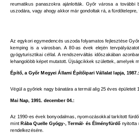
reumatikus panaszokra ajánlották. Győr városa a további bő
uszodára, vagy ahogy akkor már gondoltak rá, a fürdőtelepre,
Az egykori egymedencés uszoda folyamatos fejlesztése Győr fe
kemping is a városban. A 80-as évek elején tervpályázatot 
gyógyturisztikai céllal. A rendszerváltás időszakában azonb
lehangolóbb képet mutatott. Újságcikkek születtek, amelyek m
Építő, a Győr Megyei Állami Építőipari Vállalat lapja, 1987.
Végül a győriek nagy bánatára a termál alig 25 éves épületeit 
Mai Nap, 1991. december 04.:
Az 1990-es évek bonyodalmas, nyomozásokkal tarkított fürdőépí
mint
Rába Quelle Gyógy-, Termál- és Élményfürdő
nyitotta 
rendelkezésére.