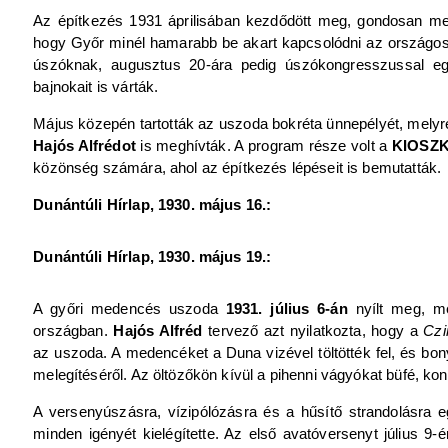
Az építkezés 1931 áprilisában kezdődött meg, gondosan megvá
hogy Győr minél hamarabb be akart kapcsolódni az országos ví
úszóknak, augusztus 20-ára pedig úszókongresszussal egy
bajnokait is várták.
Május közepén tartották az uszoda bokréta ünnepélyét, melyre
Hajós Alfrédot
is meghívták. A program része volt a
KIOSZ
közönség számára, ahol az építkezés lépéseit is bemutatták.
Dunántúli Hírlap, 1930. május 16.:
Dunántúli Hírlap, 1930. május 19.:
A győri medencés uszoda
1931. július 6-án
nyílt meg, me
országban.
Hajós Alfréd
tervező azt nyilatkozta, hogy a
Czi
az uszoda. A medencéket a Duna vizével töltötték fel, és bony
melegítéséről. Az öltözőkön kívül a pihenni vágyókat büfé, ko
A versenyúszásra, vízipólózásra és a hűsítő strandolásra e
minden igényét kielégítette. Az első avatóversenyt július 9-