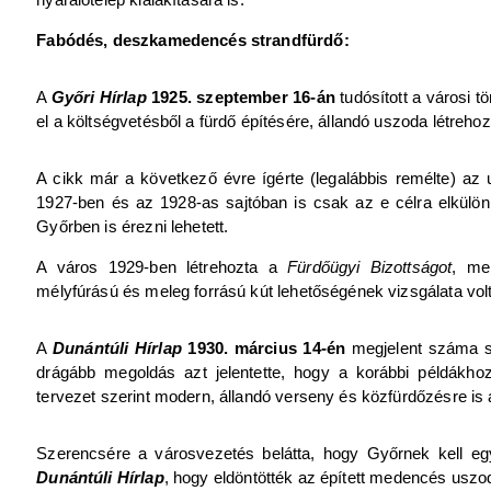
Fabódés, deszkamedencés strandfürdő:
A
Győri Hírlap
1925. szeptember 16-án
tudósított a városi t
el a költségvetésből a fürdő építésére, állandó uszoda létreho
A cikk már a következő évre ígérte (legalábbis remélte) az
1927-ben és az 1928-as sajtóban is csak az e célra elkülöní
Győrben is érezni lehetett.
A város 1929-ben létrehozta a
Fürdőügyi Bizottságot
, me
mélyfúrású és meleg forrású kút lehetőségének vizsgálata volt
A
Dunántúli Hírlap
1930. március 14-én
megjelent száma sz
drágább megoldás azt jelentette, hogy a korábbi példákh
tervezet szerint modern, állandó verseny és közfürdőzésre i
Szerencsére a városvezetés belátta, hogy Győrnek kell eg
Dunántúli Hírlap
, hogy eldöntötték az épített medencés uszod