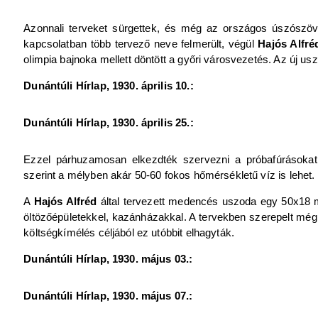
Azonnali terveket sürgettek, és még az országos úszószöve
kapcsolatban több tervező neve felmerült, végül
Hajós Alfré
olimpia bajnoka mellett döntött a győri városvezetés. Az új u
Dunántúli Hírlap, 1930. április 10.:
Dunántúli Hírlap, 1930. április 25.:
Ezzel párhuzamosan elkezdték szervezni a próbafúrásokat
szerint a mélyben akár 50-60 fokos hőmérsékletű víz is lehet.
A
Hajós Alfréd
által tervezett medencés uszoda egy 50x18 m
öltözőépületekkel, kazánházakkal. A tervekben szerepelt még
költségkímélés céljából ez utóbbit elhagyták.
Dunántúli Hírlap, 1930. május 03.:
Dunántúli Hírlap, 1930. május 07.: