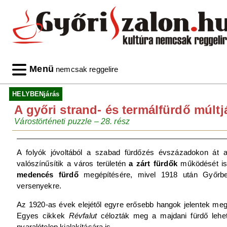
Menü
nemcsak reggelire
HELYBENjárás
A győri strand- és termálfürdő múltj
Várostörténeti puzzle – 28. rész
A folyók jóvoltából a szabad fürdőzés évszázadokon át 
valószínűsítik a város területén
a zárt fürdők
működését is.
medencés fürdő
megépítésére, mivel 1918 után Győrben
versenyekre.
Az 1920-as évek elejétől egyre erősebb hangok jelentek meg a
Egyes cikkek
Révfalut
célozták meg a majdani fürdő lehets
nyaralótelep kialakítására is.