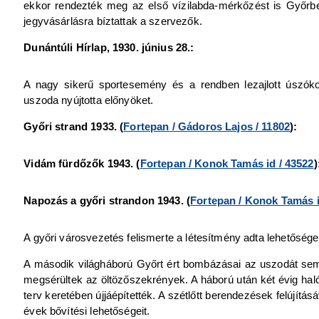
ekkor rendezték meg az első vízilabda-mérkőzést is Győrben.
jegyvásárlásra bíztattak a szervezők.
Dunántúli Hírlap, 1930. június 28.:
A nagy sikerű sportesemény és a rendben lezajlott úszóko
uszoda nyújtotta előnyöket.
Győri strand 1933. (
Fortepan / Gádoros Lajos / 11802
):
Vidám fürdőzők 1943. (
Fortepan / Konok Tamás id / 43522
)
Napozás a győri strandon 1943. (
Fortepan / Konok Tamás i
A győri városvezetés felismerte a létesítmény adta lehetősége
A második világháború Győrt ért bombázásai az uszodát sem kí
megsérültek az öltözőszekrények. A háború után két évig hal
terv keretében újjáépítették. A szétlőtt berendezések felújí
évek bővítési lehetőségeit.