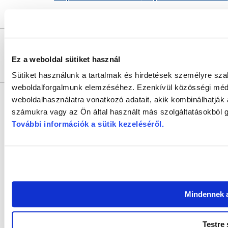
GYŐRI SZALON
a
DR. KOVÁCS PÁL KÖNYVTÁR ÉS 
Felelős szerkesztő:
SZILVÁSI KRISZTIÁN |
Felelős
Szerkesztők:
SZABÓ SZILVIA, SZABADOS ÉVA
Ez a weboldal sütiket használ
Fotók:
V
Szerkesztőség:
9021 Győr, Baross Gábor u. 4. Tel.: +36/96/
Szerzői jogok:
az oldal teljes tartalmát szerzői jog védi, bármiféle u
Sütiket használunk a tartalmak és hirdetések személyre sza
weboldalforgalmunk elemzéséhez. Ezenkívül közösségi média
weboldalhasználatra vonatkozó adatait, akik kombinálhatják
számukra vagy az Ön által használt más szolgáltatásokból g
További információk a sütik kezeléséről
.
Mindennek 
Testre