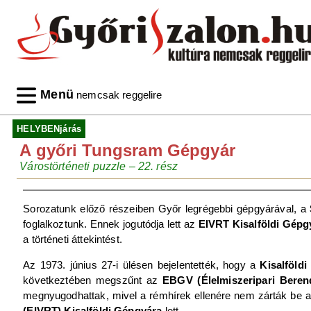
Menü
nemcsak reggelire
HELYBENjárás
A győri Tungsram Gépgyár
Várostörténeti puzzle – 22. rész
Sorozatunk előző részeiben Győr legrégebbi gépgyárával, a
foglalkoztunk. Ennek jogutódja lett az
EIVRT Kisalföldi Gépg
a történeti áttekintést.
Az 1973. június 27-i ülésen bejelentették, hogy a
Kisalföld
következtében megszűnt az
EBGV (Élelmiszeripari Beren
megnyugodhattak, mivel a rémhírek ellenére nem zárták be a
(EIVRT) Kisalföldi Gépgyára
lett.