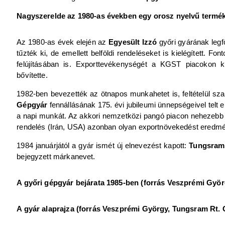
Nagyszerelde az 1980-as években egy orosz nyelvű termé
Az 1980-as évek elején az
Egyesült Izzó
győri gyárának legf
tűzték ki, de emellett belföldi rendeléseket is kielégített. 
felújításában is. Exporttevékenységét a KGST piacokon k
bővítette.
1982-ben bevezették az ötnapos munkahetet is, feltételül sza
Gépgyár
fennállásának 175. évi jubileumi ünnepségeivel telt 
a napi munkát. Az akkori nemzetközi pangó piacon nehezebb vo
rendelés (Irán, USA) azonban olyan exportnövekedést eredmén
1984 januárjától a gyár ismét új elnevezést kapott:
Tungsram
bejegyzett márkanevet.
A győri gépgyár bejárata 1985-ben (forrás Veszprémi Gyö
A gyár alaprajza (forrás Veszprémi György, Tungsram Rt. 