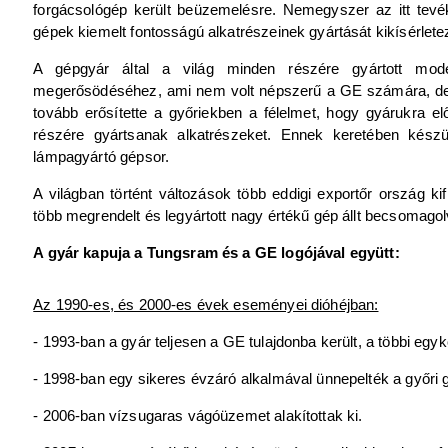
forgácsológép került beüzemelésre. Nemegyszer az itt tev
gépek kiemelt fontosságú alkatrészeinek gyártását kikísérletez
A gépgyár által a világ minden részére gyártott mod
megerősödéséhez, ami nem volt népszerű a GE számára, d
tovább erősítette a győriekben a félelmet, hogy gyárukra e
részére gyártsanak alkatrészeket. Ennek keretében kész
lámpagyártó gépsor.
A világban történt változások több eddigi exportőr ország kif
több megrendelt és legyártott nagy értékű gép állt becsomagol
A gyár kapuja a Tungsram és a GE logójával együtt:
Az 1990-es, és 2000-es évek eseményei dióhéjban:
- 1993-ban a gyár teljesen a GE tulajdonba került, a többi egy
- 1998-ban egy sikeres évzáró alkalmával ünnepelték a győri
- 2006-ban vízsugaras vágóüzemet alakítottak ki.