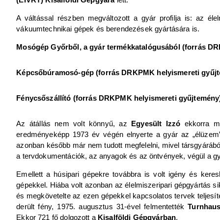
A váltással részben megváltozott a gyár profilja is: az él
vákuumtechnikai gépek és berendezések gyártására is.
Mosógép Győrből, a gyár termékkatalógusából (forrás D
Képcsőbúramosó-gép (forrás DRKPMK helyismereti gyűjt
Fénycsőszállító (forrás DRKPMK helyismereti gyűjtemény
Az átállás nem volt könnyű, az
Egyesült Izzó
ekkorra má
eredményeképp 1973 év végén elnyerte a gyár az „élüzem”
azonban később már nem tudott megfelelni, mivel társgyárábó
a tervdokumentációk, az anyagok és az öntvények, végül a gy
Emellett a húsipari gépekre továbbra is volt igény és keres
gépekkel. Hiába volt azonban az élelmiszeripari gépgyártás s
és megkövetelte az ezen gépekkel kapcsolatos tervek teljesít
derült fény, 1975. augusztus 31-ével felmentették
Turnhaus
Ekkor 721 fő dolgozott a
Kisalföldi Gépgyárban
.