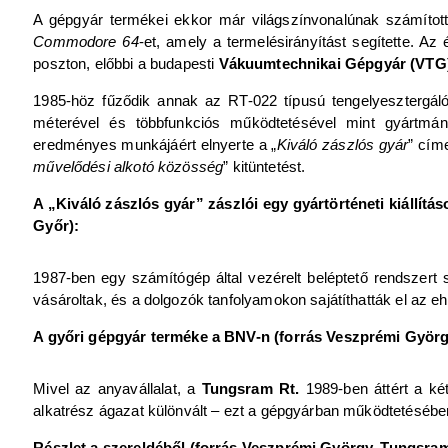
A gépgyár termékei ekkor már világszínvonalúnak számított
Commodore 64
-et, amely a termelésirányítást segítette. A
poszton, előbbi a budapesti
Vákuumtechnikai Gépgyár (VTG
1985-höz fűződik annak az RT-022 típusú tengelyesztergá
méterével és többfunkciós működtetésével mint gyártmán
eredményes munkájáért elnyerte a „
Kiváló zászlós gyár
” cím
művelődési alkotó közösség
” kitüntetést.
A „Kiváló zászlós gyár” zászlói egy gyártörténeti kiállít
Győr):
1987-ben egy számítógép által vezérelt beléptető rendszert 
vásároltak, és a dolgozók tanfolyamokon sajátíthatták el az 
A győri gépgyár terméke a BNV-n (forrás Veszprémi Györg
Mivel az anyavállalat, a
Tungsram Rt.
1989-ben áttért a kétd
alkatrész ágazat különvált – ezt a gépgyárban működtetésében
Részlet a szereldéből (forrás Veszprémi György, Tungsra