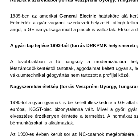
1989-ben az amerikai
General Electric
hatásköre alá ker
Felmérték a gyár vagyoni, szerkezeti helyzetét, átfogó leltá
angol, a GE irányultsága miatt a piacok is változtak. Ekkor a d
A gyári lap fejléce 1993-ból (forrás DRKPMK helyismereti
A továbbiakban a fő hangsúly a modernizációra hely
létszámcsökkentéstől tartottak, aggodalmat keltett ugyanis,
vákuumtechnikai gépgyártás nem tartozott a profiljai közé.
Nagyszereldei életkép (forrás Veszprémi György, Tungsra
1990-től a győri gyárnak is be kellett illeszkednie a GE által d
európai, KGST-piac bizonytalanná vált. Mivel a győri gyár 
elvesztése érzékenyen érintette a termelést. A normákat sz
bérmunkásokat is alkalmaztak.
Az 1990-es évben került sor az NC-csarnok megépítésére, a