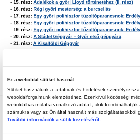
- 15. rész:
Adalékok a győri Lloyd történetéhez (II. rész)
- 16. rész:
Régi győri mesterség: a burcsellás
- 17. rész:
Egy győri polihisztor tűzoltóparancsnok: Erdély 
- 18. rész:
Egy győri polihisztor tűzoltóparancsnok: Erdély 
- 19. rész:
Egy győri polihisztor tűzoltóparancsnok: Erdély 
- 20. rész:
A Stádel Gépgyár
– Győr első gépgyára
- 21. rész:
A Kisalföldi Gépgyár
GYŐRI SZALON
a
DR. KOVÁCS PÁL KÖNYVTÁR ÉS 
Felelős szerkesztő:
SZILVÁSI KRISZTIÁN |
Felelős
Szerkesztők:
SZABÓ SZILVIA, SZABADOS ÉVA
Ez a weboldal sütiket használ
Fotók:
V
Szerkesztőség:
9021 Győr, Baross Gábor u. 4. Tel.: +36/96/
Sütiket használunk a tartalmak és hirdetések személyre sza
Szerzői jogok:
az oldal teljes tartalmát szerzői jog védi, bármiféle u
weboldalforgalmunk elemzéséhez. Ezenkívül közösségi média
weboldalhasználatra vonatkozó adatait, akik kombinálhatják
számukra vagy az Ön által használt más szolgáltatásokból g
További információk a sütik kezeléséről
.