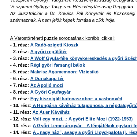
Veszprémi György: Tungsram Részvénytársaság Gépgyára - Győ
Az illusztrációk a Dr. Kovács Pál Könyvtár és Közösségi 
származnak. A nem jelölt képek forrása a cikk írója.
A Várostörténeti puzzle sorozatának korábbi cikkei:
- 1. rész:
A Radó-szigeti Kioszk
- 2. rész:
A győri repülőtér
- 3. rész:
A Wolf Gyula-féle könyvkereskedés a győri Széch
- 4. rész:
Régi győri farsangi bálok
- 5. rész:
Makrisz Agamemnon: Vízicsikó
- 6. rész:
A Dunakapu tér
- 7. rész:
Az Apolló mozi
- 8. rész:
A Győri Gyufagyár
- 9. rész:
Egy kiszolgált katonaszobor: a vashonvéd
- 10. rész:
A Hungária kávéház tulajdonosa, a népdalgyűjt
- 11. rész:
Az Auer Kávéház
- 12. rész:
Volt egy mozi...: A győri Elite Mozi (1922-1953)
- 13. rész:
A Győri Lemezárugyár – A fémjátékok egykori fe
- 14. rész:
A „nagy ház”, avagy a győri Lloyd-palota (I. rés