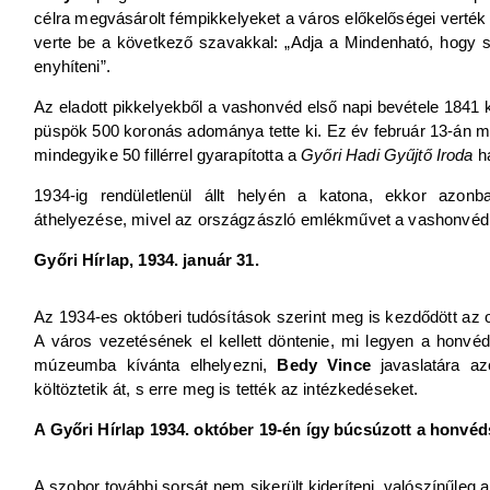
célra megvásárolt fémpikkelyeket a város előkelőségei verték
verte be a következő szavakkal: „Adja a Mindenható, hogy si
enyhíteni”.
Az eladott pikkelyekből a vashonvéd első napi bevétele 1841 
püspök 500 koronás adománya tette ki. Ez év február 13-án má
mindegyike 50 fillérrel gyarapította a
Győri
Hadi Gyűjtő Iroda
ha
1934-ig rendületlenül állt helyén a katona, ekkor azon
áthelyezése, mivel az országzászló emlékművet a vashonvéd v
Győri Hírlap, 1934. január 31.
Az 1934-es októberi tudósítások szerint meg is kezdődött a
A város vezetésének el kellett döntenie, mi legyen a honvé
múzeumba kívánta elhelyezni,
Bedy Vince
javaslatára az
költöztetik át, s erre meg is tették az intézkedéseket.
A Győri Hírlap 1934. október 19-én így búcsúzott a honvéd
A szobor további sorsát nem sikerült kideríteni, valószínűleg