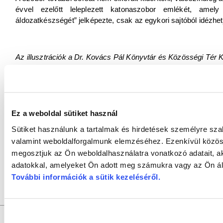
évvel ezelőtt leleplezett katonaszobor emlékét, ame
áldozatkészségét” jelképezte, csak az egykori sajtóból idézhetj
Az illusztrációk a Dr. Kovács Pál Könyvtár és Közösségi Tér 
gyűjteményéből és Digitális könyvtárából származnak.
A Várostörténeti puzzle sorozatának korábbi cikkei:
- 1. rész:
A Radó-szigeti Kioszk
- 2. rész:
A győri repülőtér
Ez a weboldal sütiket használ
- 3. rész:
A Wolf Gyula-féle könyvkereskedés a győri Széch
Sütiket használunk a tartalmak és hirdetések személyre sza
- 4. rész:
Régi győri farsangi bálok
- 5. rész:
Makrisz Agamemnon: Vízicsikó
valamint weboldalforgalmunk elemzéséhez. Ezenkívül közöss
- 6. rész:
A Dunakapu tér
megosztjuk az Ön weboldalhasználatra vonatkozó adatait, a
- 7. rész:
Az Apolló mozi
adatokkal, amelyeket Ön adott meg számukra vagy az Ön álta
- 8. rész:
A Győri Gyufagyár
További információk a sütik kezeléséről
.
GYŐRI SZALON
a
DR. KOVÁCS PÁL KÖNYVTÁR ÉS KÖZÖSSÉ
Felelős szerkesztő:
SZILVÁSI KRISZTIÁN |
Felelős kiadó:
D