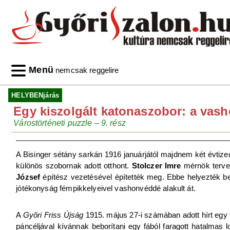
Menü
nemcsak reggelire
HELYBENjárás
Egy kiszolgált katonaszobor: a vas
Várostörténeti puzzle – 9. rész
A Bisinger sétány sarkán 1916 januárjától majdnem két évtizede
különös szobornak adott otthont.
Stolczer Imre
mérnök terve
József
építész vezetésével építették meg. Ebbe helyezték b
jótékonyság fémpikkelyeivel vashonvéddé alakult át.
A
Győri Friss Újság
1915. május 27-i számában adott hírt egy
páncéljával kívánnak beborítani egy fából faragott hatalmas 