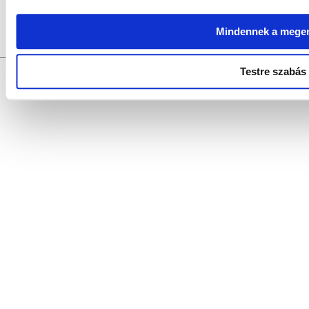
Szerkesztők:
SZABÓ SZILVIA, SZABADOS ÉVA, LŐRIN
Fotók:
VAS BAL
Szerkesztőség:
9021 Győr, Baross Gábor u. 4. Tel.: +36/96/319-997, 
Mindennek a mege
Szerzői jogok:
az oldal teljes tartalmát szerzői jog védi, bármiféle utánk
történhet.
Testre szabás