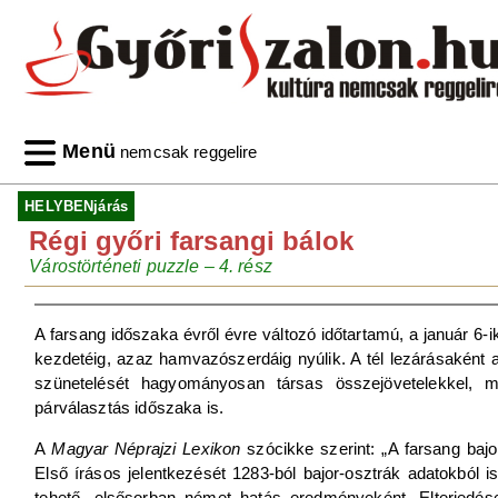
Menü
nemcsak reggelire
HELYBENjárás
Régi győri farsangi bálok
Várostörténeti puzzle – 4. rész
A farsang időszaka évről évre változó időtartamú, a január 6-iki
kezdetéig, azaz hamvazószerdáig nyúlik. A tél lezárásaként
szünetelését hagyományosan társas összejövetelekkel, m
párválasztás időszaka is.
A
Magyar Néprajzi Lexikon
szócikke szerint: „A farsang bajo
Első írásos jelentkezését 1283-ból bajor-osztrák adatokból 
tehető, elsősorban német hatás eredményeként. Elterjedése 