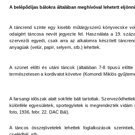
A belépődíjas bálokra általában meghívóval lehetett eljönni
A táncrend szinte egy kisebb műtárgyszerű könyvecske volt
odaígért táncosa nevét jegyezte fel. Használata a 19. száz
szervezői egyedi, csak arra az alkalomra készített táncrendj
anyagúak (velúr, papír, selyem, stb.) lehettek.
A szünet előtti és utáni táncok (általában 7-8 típusú előtt
természetesen a kordivatot követve (Komondi Miklós gyűjtem
A farsangi időszak alatt sokféle bált tartottak. Szerveződhettek
különféle egyesületek, sportegyletek is megrendezték vidá
foto, 1936. febr. 22. DAC Bál).
A táncos összejövetelek lehettek foglalkozások szerintiek,
cselédbál, stb.