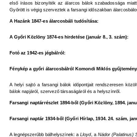
első írásos bizonyíték az álarcos bálok szabadossága miatt
Győrött is végig szerveztek a farsangi időszakban álarcosbál
A Hazánk 1847-es álarcosbáli tudósítása:
A Győri Közlöny 1874-es hirdetése (január 8., 3. szám):
Fotó az 1942-es jégbálról:
Fénykép a győri álarcosbálról Komondi Miklós gyűjtemény
A helyi sajtó a farsangi bálok időpontjait rendszeresen közölt
bálok napjáról, szervező társaságáról és a helyszínről.
Farsangi naptárrészlet 1894-ből (Győri Közlöny, 1894. januá
Farsangi naptár 1934-ből (Győri Hírlap, 1934. 24. szám, janu
A legnépszerűbb bálhelyszínek: a
Lloyd
, a
Nádor (Palatinus) 