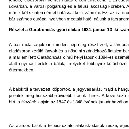
udvarban, a városi polgárság és a falusi lakosság körében. A k
másik két szinten német hatással kell számolni. Ezt az is biz
bár számos európai nyelvben megtalálható, nálunk a farsang
Részlet a Garabonciás győri élclap 1924. január 13-iki szá
A báli mulatságokban minden népréteg részt vett, a társada
eladósorba kerülő lányok és a nősülni szándékozó fiatalember
a már említett
Garabonciás
című helyi lapunk 1884-es számába
alatt egymást érték a bálok, melyeket többnyire különböző
éttermekben.
A bálokról a tervezett időpontok, a jegyvásárlás, majd a hangu
jelentek meg hosszabb-rövidebb írások, hírek. A következő r
hírt, a
Hazánk
lapjain az 1847 és 1848 évének január havában 
Az álarcos bálok a télbúcsúztató alakoskodások része, egés