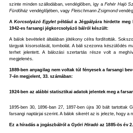
szinte minden szállodában, vendéglőben, így a
Fehér Hajó Sz
Fürdőház
vendéglőjében, vagy
Fleischmann Zsigmond
vendégl
A
Korcsolyázó Egylet
például a Jégpályára hirdette meg b
1942-es farsangi jégkorcsolyázó bálról készült:
A bálok bevételeit általában jótékony célra fordították. Soksz
tárgyak kisorsolását, tombolát. A báli szezonra készülődés m
terhet jelentett. A bálozási szertartás része volt a meghí
megjelenés.
1889-ben anyagilag nem voltak túl fényesek a farsangi bevé
7-én megjelent, 33. számában:
1924-ben az alábbi statisztikai adatok jelentek meg a fars
1895-ben 30, 1896-ban 27, 1897-ben újra 30 bált tartottak 
farsangi naptárjai szerint. A bálok sikerét az is jelezte, hogy a 
Ez a híradás a jogászbálról a
Győri Híradó
az 1885-ös év 2