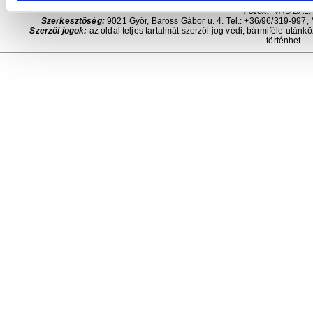
Szerkesztők:
SZABÓ SZILVIA, SZABADOS ÉVA, LŐRIN
Fotók:
VAS BAL
Szerkesztőség:
9021 Győr, Baross Gábor u. 4. Tel.: +36/96/319-997, 
Szerzői jogok:
az oldal teljes tartalmát szerzői jog védi, bármiféle utánk
történhet.