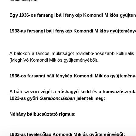
Egy 1936-os farsangi báli fénykép Komondi Miklós gyűjte
1938-as farsangi báli fénykép Komondi Miklós gyűjtemény
A bálokon a táncos mulatságot rövidebb-hosszabb kulturális
(Meghívó Komondi Miklós gyűjteményéből).
1936-os farsangi báli fénykép Komondi Miklós gyűjtemény
A báli szezon végét a húshagyó kedd és a hamvazószerda 
1923-as győri
Garabonciásban
jelentek meg:
Néhány bálbúcsúztató rigmus:
1903-as levelezőlap Komondi Miklós gyűjteményéből: