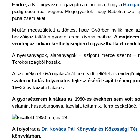
Endre
, a Kft. ügyvezető igazgatója elmondta, hogy a
Hungár
pedig december végére. Megegyeztek, hogy Bábolna szállítj
puha zsemléket.
Miután megszületett a döntés, hogy Győrben nyílik meg az 
hozzáigazították a gyorsétterem kívánalmaihoz.
A majdnem h
vendég az udvari kerthelyiségben fogyaszthatta el rendel
A nyersanyagok, alapanyagok − szigorú mérce szerint − rés
Törökországból hozták.
A személyzet kiválogatásánál nem volt feltétel a vendéglátó
szakmai tudás folyamatos fejlesztéséről saját tréning-
18−23 év közötti fiatalok.
A gyorsétterem kínálata az 1990-es években sem volt so
valamint hasábburgonya, fagylalt, tejturmix, forró csokoládé, 
A folyóirat a
Dr. Kovács Pál Könyvtár és Közösségi Tér
H
könyvtárban.