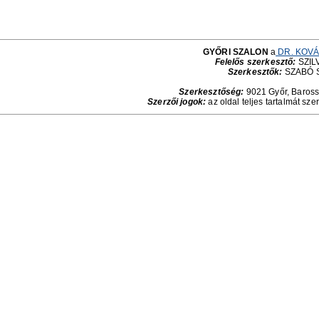
GYŐRI SZALON
a
DR. KOVÁ
Felelős szerkesztő:
SZILV
Szerkesztők:
SZABÓ 
Szerkesztőség:
9021 Győr, Baross 
Szerzői jogok:
az oldal teljes tartalmát sze