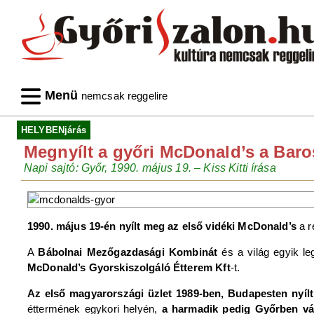
Menü
nemcsak reggelire
HELYBENjárás
Megnyílt a győri McDonald’s a Baro
Napi sajtó: Győr, 1990. május 19. – Kiss Kitti írása
1990. május 19-én nyílt meg az első vidéki McDonald’s
a r
A
Bábolnai Mezőgazdasági Kombinát
és a világ egyik l
McDonald’s Gyorskiszolgáló Étterem Kft
-t.
Az első magyarországi üzlet 1989-ben, Budapesten nyíl
éttermének egykori helyén,
a harmadik pedig Győrben vá