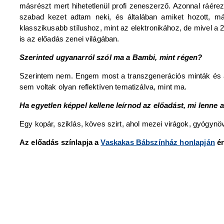
másrészt mert hihetetlenül profi zeneszerző. Azonnal ráérez
szabad kezet adtam neki, és általában amiket hozott, m
klasszikusabb stílushoz, mint az elektronikához, de mivel a
is az előadás zenei világában.
Szerinted ugyanarról szól ma a Bambi, mint régen?
Szerintem nem. Engem most a transzgenerációs minták és a 
sem voltak olyan reflektíven tematizálva, mint ma.
Ha egyetlen képpel kellene leírnod az előadást, mi lenne 
Egy kopár, sziklás, köves szirt, ahol mezei virágok, gyógyn
Az előadás színlapja a
Vaskakas Bábszínház honlapján
ér