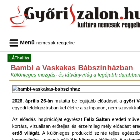
Menü
nemcsak reggelire
LÁThallás
Bambi a Vaskakas Bábszínházban
Különleges mozgás- és látványvilág a legújabb darabba
2026. április 26-án
mutatta be legújabb előadását a
győri 
egyedi feldolgozásban kel életre a színpadon, nem szavakk
Az előadás inspirációját egyrészt
Felix Salten
eredeti műve
kortárs, vizuálisan erőteljes és érzelmileg mély előadást e
erdő világát
. A különleges produkció szinte teljes egészé
kapcsolódás – szavak nélkül is könnyen átélhetők. A színpa