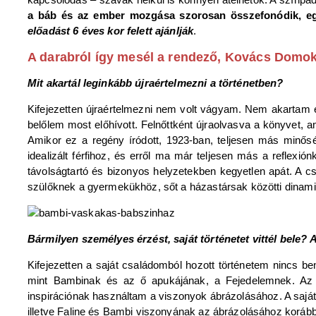
a báb és az ember mozgása szorosan összefonódik, egy
előadást 6 éves kor felett ajánlják
.
A darabról így mesél a rendező, Kovács Domo
Mit akartál leginkább újraértelmezni a történetben?
Kifejezetten újraértelmezni nem volt vágyam. Nem akartam e
belőlem most előhívott. Felnőttként újraolvasva a könyvet, a
Amikor ez a regény íródott, 1923-ban, teljesen más minősé
idealizált férfihoz, és erről ma már teljesen más a reflex
távolságtartó és bizonyos helyzetekben kegyetlen apát. A 
szülőknek a gyermekükhöz, sőt a házastársak közötti dinami
Bármilyen személyes érzést, saját történetet vittél bele?
Kifejezetten a saját családomból hozott történetem nincs
mint Bambinak és az ő apukájának, a Fejedelemnek. Az i
inspirációnak használtam a viszonyok ábrázolásához. A saját
illetve Faline és Bambi viszonyának az ábrázolásához korább