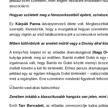
például ezért szeretem, mert engem nézőként erősebben húz
asszociáció.
Hogyan született meg a fémszerkezetből épített, színészek
Ez
Kárpáti Panna
látványtervező ötlete volt. Megbeszéltü
szereplő. Kiveséztük, hogy a mozgatókat hogyan szeretném ha
amúgy rögtön az első találkozónkra jött a színészekre erősít
Miben különbözik az eredeti műtől vagy a Disney által kö
A könyvhöz képest mi az előadás dramaturgjával (
Nagy Or
kutyája jelenik meg az erdőben. Bambi mellett Gobó is egy
izgalmassá vált, hogy Bambi és Gobó között mennyi összecs
mellett követni a két fiú történetét. Ehhez persze dramaturgi
például egy az egyben kihagyta Gobó történetét – valószínűleg
mint a regényben. Erre szeretném mindenki figyelmét felhívni
Zenében inkább a klasszikusabb hangzás van jelen, mint a
Erről
Tarr Bernadett
, az előadás zeneszerzője tudna jobb