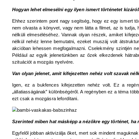
Hogyan lehet elmesélni egy ilyen ismert történetet kizár
Ehhez szerintem pont nagy segítség, hogy ez egy ismert tör
nem olvasta a könyvet, vagy nem látta a filmet, az is tudja
nélküli elmeséléséhez. Vannak olyan részek, amiket kifejez
nélkül nehéz lenne bemutatni, ezeket muszáj volt átstruktu
akcióban lehessen megfogalmazni. Cselekmény szintjén nem 
Például az egyik jelenetünkben az őzek elkezdenek hátrabuk
szituációt a mozgás nyelvére.
Van olyan jelenet, amit kifejezetten nehéz volt szavak né
Igen, ez a bukfences kifejezetten nehéz volt. Ez a regény
„állatiasságának” különbségéről. A regényben ez a téma töb
ezt csak a mozgásra lefordítani.
Szerinted miben hat másképp a nézőkre egy történet, ha
Egyfelől jobban aktivizálja őket, mert sok mindent maguknak k