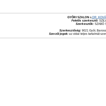
GYŐRI SZALON
a
DR. KOVÁ
Felelős szerkesztő:
SZILV
Szerkesztők:
SZABÓ 
Szerkesztőség:
9021 Győr, Baross 
Szerzői jogok:
az oldal teljes tartalmát sze