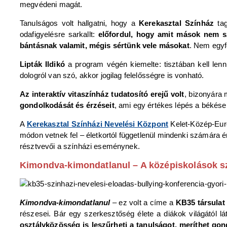
megvédeni magát.
Tanulságos volt hallgatni, hogy a
Kerekasztal Színház
tag
odafigyelésre sarkallt:
előfordul, hogy amit mások nem s
bántásnak valamit, mégis sértünk vele másokat
. Nem egyf
Lipták Ildikó
a program végén kiemelte: tisztában kell len
dologról van szó, akkor jogilag felelősségre is vonható.
Az interaktív vitaszínház tudatosító erejű volt
, bizonyára 
gondolkodását és érzéseit
, ami egy értékes lépés a békés
A
Kerekasztal Színházi Nevelési Központ
Kelet-Közép-Euró
módon vetnek fel – életkortól függetlenül mindenki számára 
résztvevői a színházi eseménynek.
Kimondva-kimondatlanul – A középiskolások szí
Kimondva-kimondatlanul
– ez volt a címe a
KB35 társulat
részesei. Bár egy szerkesztőség élete a diákok világától lá
osztályközösség is leszűrheti a tanulságot, meríthet gon