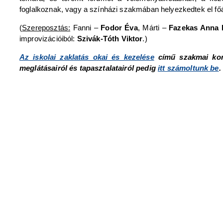
foglalkoznak, vagy a színházi szakmában helyezkedtek el főá
(
Szereposztás:
Fanni –
Fodor Éva
, Márti –
Fazekas Anna 
improvizációiból:
Szivák-Tóth Viktor
.)
Az iskolai zaklatás okai és kezelése
című szakmai kon
meglátásairól és tapasztalatairól pedig
itt számoltunk be
.