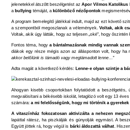
jelenetekkel átszőtt beszélgetést az
Apor Vilmos Katolikus 
a
bullying
témáját, a
különböző nézőpontok
megismerésével
A program bemelegítő játékkal indult, majd az ezt követő szi
a szempontból megoszlanak a vélemények.
Voltak, akik c
Voltak, akik úgy látták, hogy az teljesen „oké”, hogy őszinté
Fontos téma, hogy
a bántalmazásnak mindig vannak szem
diákok egy része mégis azon az állásponton volt, hogy ha
akkor belőlünk is támadó vagy megtámadott lenne…
”
Adta magát a következő kérdés:
Lenne-e olyan szintje a bá
Ahogyan kisebb csoportokban folytatódott a beszélgetés,
megvalósítani a békésebb iskolát, letaglózó volt egy 13 éves f
számára:
a mi felelősségünk, hogy mi történik a gyerekek
A vitaszínház fokozatosan aktivizálta a nehezen megszó
lapáttal rátesz, ha piszkálják és gúnyolják egymást. A bes
Együtt jöttek rá, hogy végül is
bárki áldozattá válhat
. Hisze