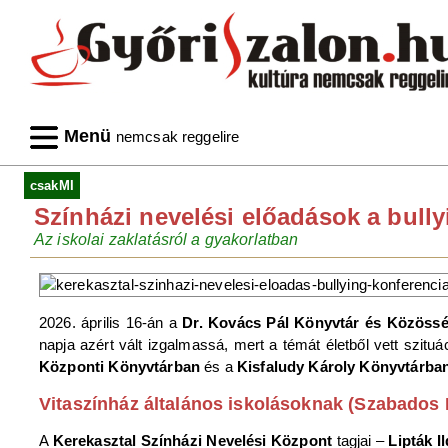
Menü
nemcsak reggelire
csakMI
Színházi nevelési előadások a bull
Az iskolai zaklatásról a gyakorlatban
2026. április 16-án a
Dr. Kovács Pál Könyvtár és Közöss
napja azért vált izgalmassá, mert a témát életből vett szit
Központi Könyvtárban
és a
Kisfaludy Károly Könyvtárba
Vitaszínház általános iskolásoknak (Szabados 
A
Kerekasztal Színházi Nevelési Központ
tagjai –
Lipták I