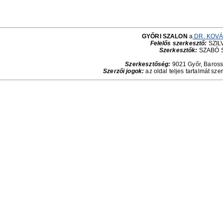
GYŐRI SZALON
a
DR. KOVÁ
Felelős szerkesztő:
SZILV
Szerkesztők:
SZABÓ 
Szerkesztőség:
9021 Győr, Baross 
Szerzői jogok:
az oldal teljes tartalmát sze