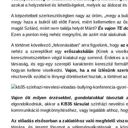
azokat a helyzeteket és lehetőségeket, melyek az áldozat 
A képzeletbeli szerkesztőségben nagy az öröm, „megy a buli
megy haza a buliról idő előtt Fanni, miért kellemetlen az
magát Szilárd, miért nem találja helyét Márti?
És vajon TE do
Ezen a ponton még nehéz megnyílni, de azért már alakulnak
A történet következő „felvonásában” arra figyelünk, hogy
az 
nehéz a szereplőket egy
erőszakskálán
(Kinek a visel
keresztmetszetében végül kialakul egy sorrend. Érdekes a ská
társaság, és egy-egy szereplő karakterén keresztül formá
hogyan kellene viselkedni.
Vajon, ha a mi ízlésünk szer
résztvevők ezúttal is lényegi döntéseket hoztak, a történet a
Vajon ők milyen érzésekkel, gondolatokkal távoztak
elgondolkodniuk, akkor a
KB35 társulat
színházi nevelési 
kommunikáció megkönnyítéséhez, vagy legalább ahhoz, hogy
Az előadás elsősorban a zaklatóhoz való megfelelő viszon
témára, és teremt fórumot a véleményalkotásnak, a közös