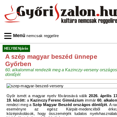
Menü
nemcsak reggelire
HELYBENjárás
A szép magyar beszéd ünnepe
Győrben
60. alkalommal rendezik meg a Kazinczy-verseny országos
döntőjét
Győr ismét a magyar nyelv fővárosává válik
2026. április 1
19. között
: a
Kazinczy Ferenc Gimnázium
immár
60. alkalo
rendezi meg a
Szép Magyar Beszéd országos döntőjét
. A r
eseményre az egész Kárpát-medencéből érkez
középiskolások, hogy összemérjék tudatos nyelvhasználatu