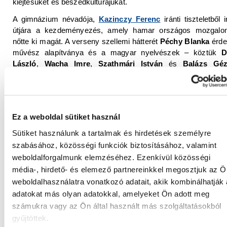
kiejtésüket és beszédkultúrájukat.
A gimnázium névadója,
Kazinczy Ferenc
iránti tiszteletből i
útjára a kezdeményezés, amely hamar országos mozgal
nőtte ki magát. A verseny szellemi hátterét
Péchy Blanka
érd
művész alapítványa és a magyar nyelvészek – köztük
D
László
,
Wacha Imre
,
Szathmári István
és
Balázs Gé
támogatása erősítette meg. A győri iskola legendás taná
Szabó László
pedig országos beszédművelő hálózatot szerve
amely a Magyar Rádió
Beszélni nehéz!
című műsor
kapcsolódott. A program ma is él tovább
Szóról szóval
címmel
Ez a weboldal sütiket használ
A 80-as évektől a határon túli magyar diákok is bekapcsolód
Sütiket használunk a tartalmak és hirdetések személyre
versenybe, regionális központokból jutva el Győrbe. Mára t
szabásához, közösségi funkciók biztosításához, valamint
értékű résztvevői a döntőnek, és gyakran kiemel
weboldalforgalmunk elemzéséhez. Ezenkívül közösségi
eredményeket érnek el. A verseny különlegessége, hogy
média-, hirdető- és elemező partnereinkkel megosztjuk az Ö
helyezéseket osztanak, hanem a legkiválóbbak érdemelhetik
weboldalhasználatra vonatkozó adatait, akik kombinálhatják
Kazinczy-érmet
, illetve a pedagógusok és hivatásos besz
adatokat más olyan adatokkal, amelyeket Ön adott meg
számára alapított
Kazinczy-
,
Péchy Blanka-
és
Z. Szabó Lás
díjakat
.
számukra vagy az Ön által használt más szolgáltatásokból
gyűjtöttek.
A rendezvény jelentősége túlmutat a versenyzésen: a szerv