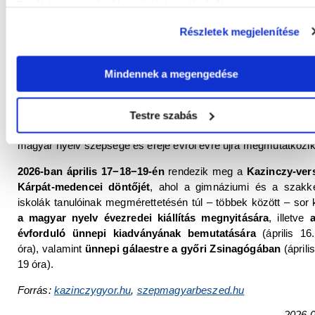
További információk a sütik kezeléséről
.
szerint a tudatos nyelvhasználat a magyar identitás és a kultu
önazonosság alapja. A gimnázium ezért nemcsak a döntőt re
Részletek megjelenítése
meg évről évre, hanem a hozzá kapcsolódó
Kazinczy Anyany
Tábort
is.
Mindennek a megengedése
A
Szép Magyar Beszéd
verseny egyedülálló abban is, hogy
évtizede ugyanaz az intézmény és ugyanaz a város ad ott
neki.
Győr így nemcsak kulturális, hanem nyelvi központkén
Testre szabás
fontos szerepet tölt be:
helyszíne annak az ünnepnek, ah
magyar nyelv szépsége és ereje évről évre újra megmutatkozik
2026-ban április 17−18−19-én
rendezik meg a
Kazinczy-ver
Kárpát-medencei döntőjét
, ahol a gimnáziumi és a szakk
iskolák tanulóinak megmérettetésén túl – többek között – sor 
a magyar nyelv évezredei kiállítás megnyitására
, illetve
a
évforduló ünnepi kiadványának bemutatására
(április 16
óra), valamint
ünnepi gálaestre a győri Zsinagógában
(április
19 óra).
Forrás:
kazinczygyor.hu
,
szepmagyarbeszed.hu
2026.0