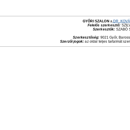
GYŐRI SZALON
a
DR. KOVÁ
Felelős szerkesztő:
SZILV
Szerkesztők:
SZABÓ 
Szerkesztőség:
9021 Győr, Baross 
Szerzői jogok:
az oldal teljes tartalmát sze