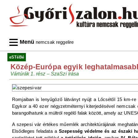
Menü
nemcsak reggelire
eSTéBé
Közép-Európa egyik leghatalmasabb
Vártúrák 1. rész ‒ SzaSzi írása
Romjaiban is lenyűgöző látványt nyújt a Lőcsétől 15 km-r
Egykor a 40 ezer négyzetméternyi kiterjedésével nemcsak
barangolhatunk a múltról regélő falak között, amely az UNE
A szepesi vár értékes műemlék architektúrájának meghatároz
Elsődleges feladata a
Szepesség védelme és az északi ha
szolgálatot tett például
a tatárjárás idején
, amikor
IV. Béla