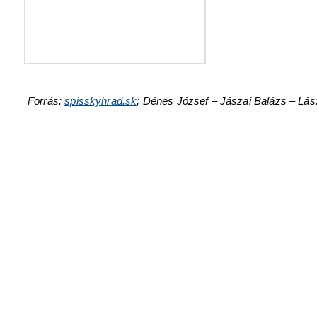
Forrás:
spisskyhrad.sk
;
Dénes József – Jászai Balázs – Lász