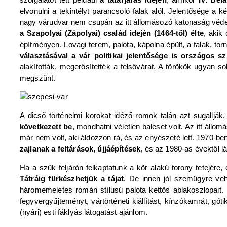
elvonulni a tekintélyt parancsoló falak alól. Jelentősége a 
nagy várudvar nem csupán az itt állomásozó katonaság védel
a Szapolyai (Zápolyai) család idején (1464-től) élte
, akik
építményen. Lovagi terem, palota, kápolna épült, a falak, torn
választásával a vár politikai jelentősége is országos sz
alakították, megerősítették a felsővárat. A törökök ugyan s
megszűnt.
A dicső történelmi korokat idéző romok talán azt sugalljá
következett be
, mondhatni véletlen baleset volt. Az itt áll
már nem volt, aki áldozzon rá, és az enyészeté lett. 1970-
zajlanak a feltárások, újjáépítések
, és az 1980-as évektől 
Ha a szűk feljárón felkaptatunk a kör alakú torony tetejér
Tátráig fürkészhetjük a tájat
. De innen jól szemügyre vehe
háromemeletes román stílusú palota kettős ablakoszlopait.
fegyvergyűjteményt, vártörténeti kiállítást, kínzókamrát, gó
(nyári) esti fáklyás látogatást ajánlom.