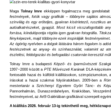
Maga
Tolnay Imre
ekképpen fogalmazza meg gondolatait jel
festmények, fotók vagy grafikák – többnyire sajátos atmos
színvilág és egy erőteljes, gyakran kísérletező, rusztikus an
autóalkatrészeket, gyapjút. Most kicsit visszafogottabb 
forrása, kiindulópontja régóta igen gyakran fotográfia. Titok
fényképezek, majd többnyire ezek inspirálják festményeimet. 
Az ógörög nyelvben a dolgok látására három fogalom is adódi
festészetnek az anyag- és
színhasználat, valamint az at
észlelési, feldolgozási és befogadási csatornán keresztül műk
Tolnay Imre a budapesti
Képző- és Iparművészeti Szakg
1997−2000 között a
PTE Művészeti Karának
DLA-képzésére j
fontosabb hazai és külföldi kiállításokon, szimpóziumokon, a 
írásokat a hazai szakmai folyóiratokban. 2009-ben a
Róm
mestertanár a
Széchenyi Egyetem Győri Tánc- és Kép
Pannonhalmán, Dunaszerdahelyen, Krakkóban, Veszprémbe
festményeivel, az Art9 Galériában grafikáival szerepelt egyéni
A kiállítás 2026. február 13-ig tekinthető meg, hétköznapo