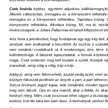
Cseh András
építész, egyetemi adjunktus kiállításmegnyitó
Állandó változásban, önmagára és a környezetre reflektálv
önmagára és a környezetre reflektálva. Tapintása közeg. 
környezetre reflektálva. Alkotása közeg. Mi, ma itt, né
kíváncsiságunk, a Juhani Pallasmaa-tól tanult kifejezéssel b
Arra hívta a jelenlévőket, hogy forduljanak egy-egy kép felé,
amelyek nem árulkodnak a készítőről. Az eszköz a szándék
nem mindenki csodálkozik rá. A mindenségre, űrre, térre.
különbözősége. A faktúrák tapasztalatok, a formák közleke
maga. Csak emberien meg kell mutatni a szélét. Amelyik tá
maradnak, amíg világ a világ, kép a kép.
Addig jó, amíg nem felismerhető, azután pedig azért, mert az.
középre fókuszált periférián az árnyék a part, a part otthono
Sorsra érvényes jegyet kapar, bele mindenbe, minden egyesb
meg nem látszik. Újra és újra másolt, akár a Biblia, és akár
hordozó réteg. Miért csak koszosan lehet vágyni a tisztasá
kontext, kon-tiki-taka bim-bam-busz. A tanítványok vérével fix