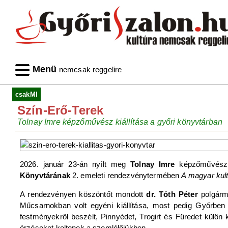
Menü
nemcsak reggelire
csakMI
Szín-Erő-Terek
Tolnay Imre képzőművész kiállítása a győri könyvtárban
2026. január 23-án nyílt meg
Tolnay Imre
képzőművész 
Könyvtárának
2. emeleti rendezvénytermében
A magyar kult
A rendezvényen köszöntőt mondott
dr. Tóth Péter
polgárme
Műcsarnokban volt egyéni kiállítása, most pedig Győrben k
festményekről beszélt, Pinnyédet, Trogirt és Füredet külön k
érzéseket keltenek a szemlélőjükben.