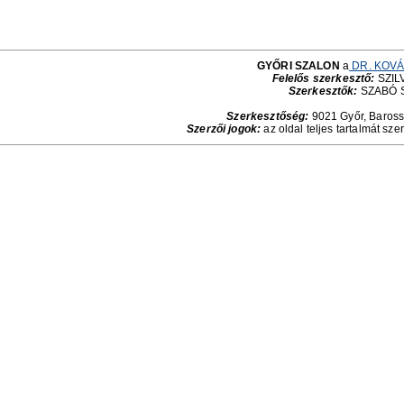
GYŐRI SZALON
a
DR. KOVÁ
Felelős szerkesztő:
SZILV
Szerkesztők:
SZABÓ 
Szerkesztőség:
9021 Győr, Baross 
Szerzői jogok:
az oldal teljes tartalmát sze