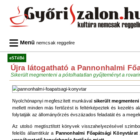
Menü
nemcsak reggelire
eSTéBé
Újra látogatható a Pannonhalmi Fő
Sikerült megmenteni a pótolhatatlan gyűjteményt a rovari
Nyolchónapnyi megfeszített munkával
sikerült megmenteni
mellett minden más fertőzést is feltérképeztek és kezelés alá
folytatják az állományőrzés évszázados feladatát és a megel
Az utolsó megtisztított könyvek visszahelyezésével szimbo
felelős államtitkár a
Pannonhalmi Főapátsági Könyvtárat 2
veszélyeztető kenyérbogár-fertőzés miatt
.