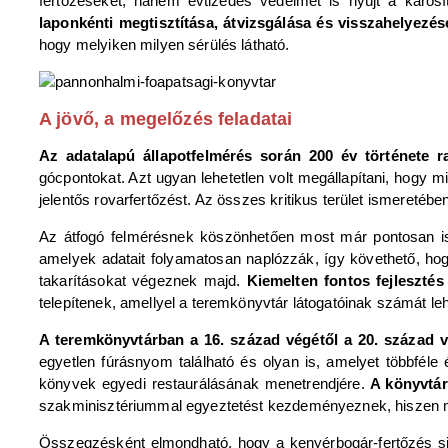
fertőzéseket, hanem évtizedes védelmet is nyújt a károsí
laponkénti megtisztítása, átvizsgálása és visszahelyezé
hogy melyiken milyen sérülés látható.
A jövő, a megelőzés feladatai
Az adatalapú állapotfelmérés során 200 év története ra
gócpontokat. Azt ugyan lehetetlen volt megállapítani, hogy m
jelentős rovarfertőzést. Az összes kritikus terület ismeretébe
Az átfogó felmérésnek köszönhetően most már pontosan ism
amelyek adatait folyamatosan naplózzák, így követhető, ho
takarításokat végeznek majd.
Kiemelten fontos fejlesztés
telepítenek, amellyel a teremkönyvtár látogatóinak számát leh
A teremkönyvtárban a 16. század végétől a 20. század vé
egyetlen fúrásnyom található és olyan is, amelyet többféle
könyvek egyedi restaurálásának menetrendjére.
A könyvtárm
szakminisztériummal egyeztetést kezdeményeznek, hiszen m
Összegzésként elmondható, hogy a kenyérbogár-fertőzés si