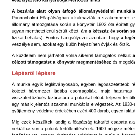
A bezárás alatt olyan átfogó állományvédelmi munkála
Pannonhalmi Főapátságban alkalmazták a szakemberek ez
állomány átmozgatása során a könyvtár 1802 óta épített gyű
ugyan menthetetlenül sérült kötet, ám
a kétszáz év során sa
fizikai behatás). Fontos hangsúlyozni azonban, hogy
a legé
veszélye sem, azokat egy külön helyszínen óvják és őrzik.
A küzdelem nem járhatott volna sikerrel támogatók nélkül:
a
célzott támogatást a könyvtár megmentéséhez
és megelőz
Lépésről lépésre
A munka egyik leglátványosabb, egyben legösszetettebb 
kötetet háromezer ládába csomagolták, majd hatalmas f
visszafertőződés kizárására a polcokat előbb teljesen fertőt
egy másik jelentős szakmai munkát is elvégeztek. Az 1830-a
gyűjtemény védelme érdekében ezért 400 darab, egyedi alátá
Míg ezek készültek, addig a főapátság takarító csapata al
nekiállhasson a polcok fertőtlenítésének. 1600 négyzetméte