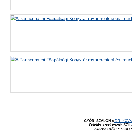
GYŐRI SZALON
a
DR. KOVÁ
Felelős szerkesztő:
SZILV
Szerkesztők:
SZABÓ 