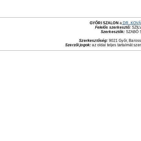
GYŐRI SZALON
a
DR. KOVÁ
Felelős szerkesztő:
SZILV
Szerkesztők:
SZABÓ 
Szerkesztőség:
9021 Győr, Baross 
Szerzői jogok:
az oldal teljes tartalmát sze