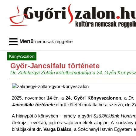
Menü
nemcsak reggelire
KönyvSzalon
Győr-Jancsifalu története
Dr. Zalahegyi Zoltán kötetbemutatója a 24. Győri Könyvsza
2025. november 14-én, a
24. Győri Könyvszalonon
, a
Dr. 
Jancsifalu története
című kötetét mutatta be a szerző,
dr. Z
A hiánypótló könyvben – amely a győri
Szülőföldünk Honism
életrajzi, levéltári, jogi és sajtótermékek alapján. A kiadvá
bírálójaként
dr. Varga Balázs
, a Széchenyi István Egyetem 