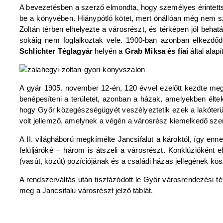
A bevezetésben a szerző elmondta, hogy személyes érintett
be a könyvében. Hiánypótló kötet, mert önállóan még nem szü
Zoltán térben elhelyezte a városrészt, és térképen jól behat
sokáig nem foglalkoztak vele. 1900-ban azonban elkezdőd
Schlichter Téglagyár
helyén a
Grab Miksa és fiai
által alapí
A gyár 1905. november 12-én, 120 évvel ezelőtt kezdte meg
benépesíteni a területet, azonban a házak, amelyekben élte
hogy Győr közegészségügyét veszélyeztetik ezek a lakóterü
volt jellemző, amelynek a végén a városrész kiemelkedő sz
A II. világháború megkímélte Jancsifalut a károktól, így enn
felüljáróké − három is átszeli a városrészt. Konklúzióként e
(vasút, közút) pozíciójának és a családi házas jellegének kö
A rendszerváltás után tisztázódott le Győr városrendezési t
meg a Jancsifalu városrészt jelző táblát.