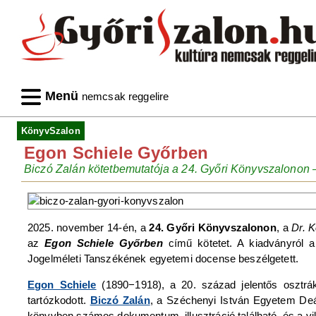
Menü
nemcsak reggelire
KönyvSzalon
Egon Schiele Győrben
Biczó Zalán kötetbemutatója a 24. Győri Könyvszalonon – 
2025. november 14-én, a
24. Győri Könyvszalonon
, a
Dr. 
az
Egon Schiele Győrben
című kötetet. A kiadványról 
Jogelméleti Tanszékének egyetemi docense beszélgetett.
Egon Schiele
(1890−1918), a 20. század jelentős oszt
tartózkodott.
Biczó Zalán
, a Széchenyi István Egyetem Deá
könyvben számos dokumentum, illusztráció található, és a vi