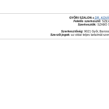
GYŐRI SZALON
a
DR. KOVÁ
Felelős szerkesztő:
SZILV
Szerkesztők:
SZABÓ 
Szerkesztőség:
9021 Győr, Baross 
Szerzői jogok:
az oldal teljes tartalmát sze