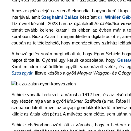
A beszélgetés elején a szerző elmondta, hogyan került kapcs
interjúval, amit
Szeghalmi Balázs
készített
dr. Winkler Gáb
Tíz évvel később, 2023-ban az újjáalakult
Szülőföldünk Honi
témát tovább kellene kutatni, és ebben az évben már a tec
korábban. Biczó Zalán itt megemlítette a digitalizációt is, am
csupán az feltételezhető, hogy megnézett egy színházi előad
A beszélgetés során megtudhattuk, hogy Egon Schiele hogya
napot töltött itt. Győrrel úgy került kapcsolatba, hogy
Gustav
Klimt minden csütörtökön együtt vacsorázott velük, és e
Szeszgyár
, illetve később a győri
Magyar Waggon- és Gépgy
Schiele vonattal érkezett a városba 1912-ben, és az első dolg
egy részén rajta van a győri
Meixner Szálloda
(a mai Rába Hot
szobában lakott, mivel az anyagi gondokkal küzdő művész a l
küldje az általa kért pénzt. A művész sem előtte, sem utána 
Schiele elsősorban azért jött a városba, hogy a Lederer cs