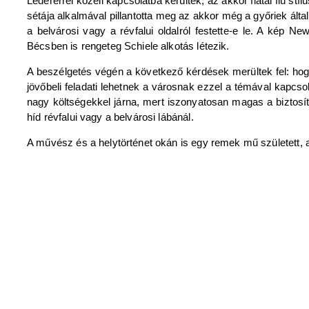
Ledererrel közeli kapcsolatba kerültek, az akkor fiatal fiú stíl
sétája alkalmával pillantotta meg az akkor még a győriek álta
a belvárosi vagy a révfalui oldalról festette-e le. A ké
Bécsben is rengeteg Schiele alkotás létezik.
A beszélgetés végén a következő kérdések merültek fel: hogya
jövőbeli feladati lehetnek a városnak ezzel a témával kapcs
nagy költségekkel járna, mert iszonyatosan magas a biztosít
híd révfalui vagy a belvárosi lábánál.
A művész és a helytörténet okán is egy remek mű született,