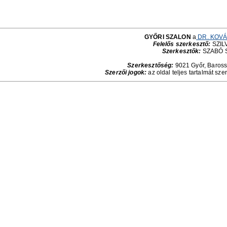
GYŐRI SZALON
a
DR. KOVÁ
Felelős szerkesztő:
SZILV
Szerkesztők:
SZABÓ 
Szerkesztőség:
9021 Győr, Baross 
Szerzői jogok:
az oldal teljes tartalmát sze