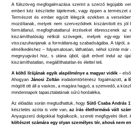
A fülszöveg megfogalmazása szerint a szerző legújabb ve
emberi kéz készítette tájelemek, vagy éppen a természet 
Természet és ember együtt lélegzik ezekben a versekben,
mozdítanak, melyek nem szerveződnek kiszámított és jól kö
formátlanul, megfoghatatlanul érzéseket ébresszenek az 
kiszámíthatóság nélküli szövegek, melyek egy-egy kiem
visszazuhanjanak a formátlanság szabadságába. A tájról, a 
elmélkedéshez – folyamatosan, láthatóan, néhol szinte már ak
megnyugvást hoz, s utána újból, újult erővel indul az úja
kiszámíthatatlan, megállíthatatlan és élettel teli.
A költő lírájának egyik alapélménye a magyar vidék
– első
Ahogyan
Jánosi Zoltán
irodalomtörténész fogalmazott,
a l
mögött ott áll a vaskos, a magára hagyó, a szenvedő, a küs
mindennapok tapasztalatának sűrű hordaléka.
Az előadás során megtudhattuk, hogy
Sütő Csaba András 17
késztetés azóta is vele van,
az írás életformává vált szá
Anyagszerű dolgokkal foglalkozik, szereti megfigyelni őket
költészet számára egy olyan személyes tér, ahová nem e