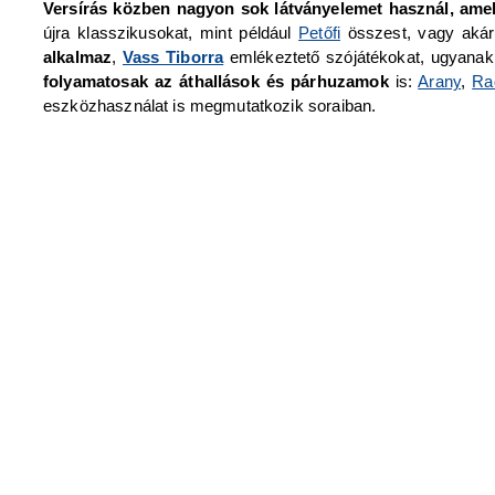
Versírás közben nagyon sok látványelemet használ, amel
újra klasszikusokat, mint például
Petőfi
összest, vagy aká
alkalmaz
,
Vass Tiborra
emlékeztető szójátékokat, ugyana
folyamatosak az áthallások és párhuzamok
is:
Arany
,
Ra
eszközhasználat is megmutatkozik soraiban.