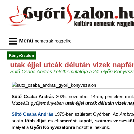
Menü
nemcsak reggelire
KönyvSzalon
utak éjjel utcák délután vizek napf
Sütő Csaba András kötetbemutatója a 24. Győri Könyvsz
Sütő Csaba András
2025. november 14-én, pénteken mutat
Muzeális gyűjteményében
utak éjjel utcák délután vizek n
Sütő Csaba András
1979-ben született Győrben. Az
Ambro
során
több díjat és elismerést kapott, számos verseskö
melyet a
Győri Könyvszalonra
hozott el nekünk.