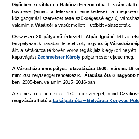
Győrben korábban a Rákóczi Ferenc utca 1. szám alatti
bővülése (emiatt a lélekszám emelkedése), a megnöveke
közigazgatási szervezet tette szükségessé egy új városház
valamint a
Vásártér
a vasút mellett – utóbbit választották.
Összesen 30 pályamű érkezett
,
Alpár Ignácé
lett az els
tervpályázat kiírásában feltétel volt, hogy
az új Városháza ép
állt, a sétálóutca térkövén vörös téglák jelzik egykori helyét).
kapavágást
Zechmeister Károly
polgármester ejtette meg.
A Városháza ünnepélyes felavatására 1900. március 19-én
mint 200 helyiséggel rendelkezik.
Átadása óta 8 nagyobb f
ben, 2005-ben, valamint 2015−2016-ban.
A színes kötetben közel 170 fotó szerepel, mind
Czvikov
megvásárolható a
Lokálpatrióta − Belvárosi Könyves Pol