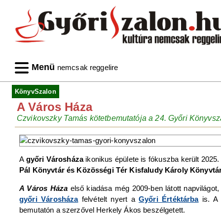
Menü
nemcsak reggelire
KönyvSzalon
A Város Háza
Czvikovszky Tamás kötetbemutatója a 24. Győri Könyvs
A
győri Városháza
ikonikus épülete is fókuszba került 202
Pál Könyvtár és Közösségi Tér Kisfaludy Károly Könyvtá
A Város Háza
első kiadása még 2009-ben látott napvilágot, 
győri Városháza
felvételt nyert a
Győri Értéktárba
is. A f
bemutatón a szerzővel Herkely Ákos beszélgetett.