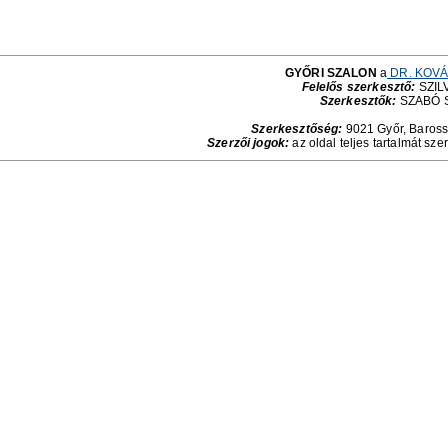
GYŐRI SZALON
a
DR. KOVÁ
Felelős szerkesztő:
SZILV
Szerkesztők:
SZABÓ 
Szerkesztőség:
9021 Győr, Baross 
Szerzői jogok:
az oldal teljes tartalmát sze