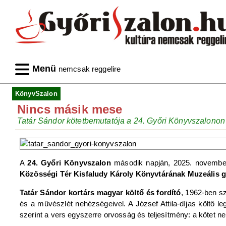
Menü
nemcsak reggelire
KönyvSzalon
Nincs másik mese
Tatár Sándor kötetbemutatója a 24. Győri Könyvszalonon
A
24. Győri Könyvszalon
második napján, 2025. novembe
Közösségi Tér Kisfaludy Károly Könyvtárának Muzeális
Tatár Sándor kortárs magyar költő és fordító
, 1962-ben s
és a művészlét nehézségeivel. A József Attila-díjas költő l
szerint a vers egyszerre orvosság és teljesítmény: a kötet 