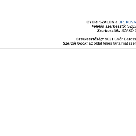
GYŐRI SZALON
a
DR. KOVÁ
Felelős szerkesztő:
SZILV
Szerkesztők:
SZABÓ 
Szerkesztőség:
9021 Győr, Baross 
Szerzői jogok:
az oldal teljes tartalmát sze