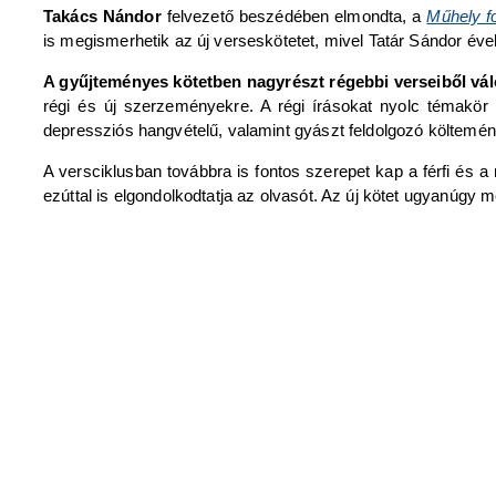
Takács Nándor
felvezető beszédében elmondta, a
Műhely fo
is megismerhetik az új verseskötetet, mivel Tatár Sándor év
A gyűjteményes kötetben nagyrészt régebbi verseiből vál
régi és új szerzeményekre. A régi írásokat nyolc témakör 
depressziós hangvételű, valamint gyászt feldolgozó költemény
A versciklusban továbbra is fontos szerepet kap a férfi és a 
ezúttal is elgondolkodtatja az olvasót. Az új kötet ugyanúgy