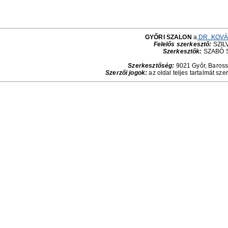
GYŐRI SZALON
a
DR. KOVÁ
Felelős szerkesztő:
SZILV
Szerkesztők:
SZABÓ 
Szerkesztőség:
9021 Győr, Baross 
Szerzői jogok:
az oldal teljes tartalmát sze