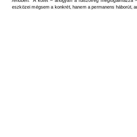
rendben.
” A kötet – ahogyan a fülszöveg megfogalmazza – 
eszközei mégsem a konkrét, hanem a permanens háborút, annak 