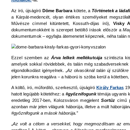
Az író, újságíró
Döme Barbara
kötete, a
Történetek a ládaf
a Kárpát-medencét, olyan értékes személyeket megszólal
Művésze címmel kitüntetett, Kossuth-díjas író),
Visky 
dokumentumokként is szerepet betöltő írások először a
Mag
dokumentumok – egyfajta átemenetet képeznek, néha talán ne
Ezzel szemben az
Árva lelkek mellékutcája
színtiszta k
amelyek sokkal rövidebbek, és talán még szabadverseknek 
elgondolkodást igényelnek. „
Az olvasóknál talán új szülőkre
jelen korunkra reagálva – a háború is szóba kerül a kötetben
A költő, író, műfordító, szerkesztő, újságíró
Király Farkas
199
hatott legújabb kötetéhez: a
#győznifogunk
témája ugyanis ki
eredetileg 2017-ben, Kolozsváron megjelent
Sortűz
című 
azonban már jelen világunk háborúja, illetve a múlt háborúj
#győznifogunk a mások háborúja.
”
„
Az volt a célom a versekkel, hogy megmozdítsam az embe