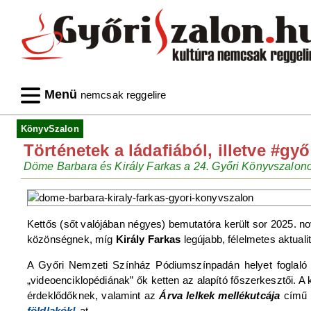
Menü
nemcsak reggelire
KönyvSzalon
Történetek a ládafiából, illetve #gy
Döme Barbara és Király Farkas a 24. Győri Könyvszalon
Kettős (sőt valójában négyes) bemutatóra került sor 2025. 
közönségnek, míg
Király Farkas
legújabb, félelmetes aktuali
A Győri Nemzeti Színház Pódiumszínpadán helyet foglaló 
„videoenciklopédiának” ők ketten az alapító főszerkesztői. A 
érdeklődőknek, valamint az
Árva lelkek mellékutcája
című 
földlakók!
-at.