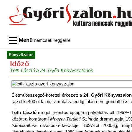
Menü
nemcsak reggelire
KönyvSzalon
Időző
Tóth László a 24. Győri Könyvszalonon
Életműösszegző-kötettel érkezett a
24. Győri Könyvszalon
rajzol ki 400 oldalon, rámutatva eddig talán nem gondolt öss
Tóth László
mögött jelentős újságírói pályafutás áll: 1969
között a komáromi
Magyar Területi Színház
dramaturgja. 1
Iskolakultúra
olvasószerkesztője, 1997-től 2000-ig, m
kisebbségtudományi lapot, 1998-ban
Ister
néven könyvkiadót 