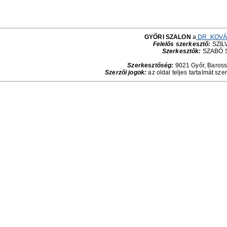
GYŐRI SZALON
a
DR. KOVÁ
Felelős szerkesztő:
SZILV
Szerkesztők:
SZABÓ 
Szerkesztőség:
9021 Győr, Baross 
Szerzői jogok:
az oldal teljes tartalmát sze