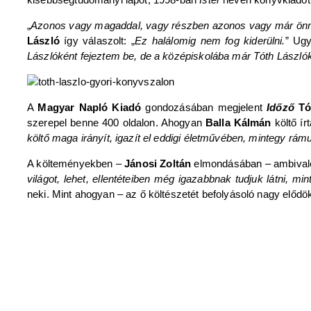
„
Azonos vagy magaddal, vagy részben azonos vagy már ö
László
így válaszolt: „
Ez halálomig nem fog kiderülni.
” Ug
Lászlóként fejeztem be, de a középiskolába már Tóth László
A
Magyar Napló Kiadó
gondozásában megjelent
Időző
Tó
szerepel benne 400 oldalon. Ahogyan
Balla Kálmán
költő ír
költő maga irányít, igazít el eddigi életművében, mintegy rá
A költeményekben –
Jánosi Zoltán
elmondásában – ambivalenc
világot, lehet, ellentéteiben még igazabbnak tudjuk látni, mi
neki. Mint ahogyan – az ő költészetét befolyásoló nagy elődök