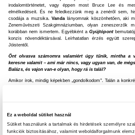
irodalomtörténetet, vagy éppen most Bruce Lee és mest
elmélkedéseit. És ne feledkezzünk meg a zenéről sem, hi
csodája a muzsika.
Vanda
lányomnak köszönhetően, aki m
Zeneművészeti Szakgimnáziumban, olyan zeneszerzők műv
korábban nem ismertem. Egyébként a
Gyújtópont
bemutatój
konzis növendéktársával. Leírhatatlan érzés együtt szer
Jóistentől.
Önt olvasva számomra valamiért úgy tűnik, mintha a v
keresne valamit – ami már nincs, vagy ugyan van, de mégse
Balázs, és vajon van-e olyan, hogy rá is talál?
Amikor írok, mindig képekben „gondolkodom”. Talán a konkréttó
abban az értelemben, hogy a lélek az alkotás közben áttét
élményeket, eseményeket, amiket valamiféle szűrőn keres
szeretnék alkotáslélektani fejtegetésekbe bocsátkozni − talá
költői alkatom.
Ez a weboldal sütiket használ
Összességében az a „benyomás” sugárzik nekem a 
Sütiket használunk a tartalmak és hirdetések személyre sz
zseniálisan komponált „állóképeket” látunk (olvasunk),
folytonosan pulzál a mozgás. Tudatos ez az érzelmi „kép
funkciók biztosításához, valamint weboldalforgalmunk elem