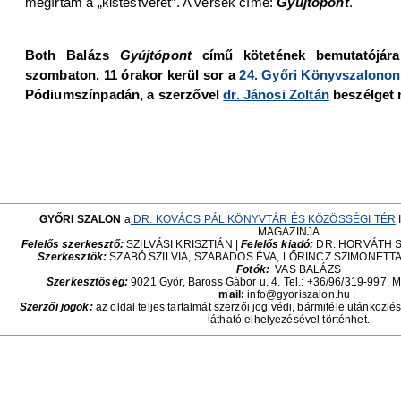
megírtam a „kistestvérét”. A versek címe:
Gyújtópont
.
Both Balázs
Gyújtópont
című kötetének bemutatójár
szombaton, 11 órakor kerül sor a
24. Győri Könyvszalonon
Pódiumszínpadán, a szerzővel
dr. Jánosi Zoltán
beszélget 
GYŐRI SZALON
a
DR. KOVÁCS PÁL KÖNYVTÁR ÉS KÖZÖSSÉGI TÉR
MAGAZINJA
Felelős szerkesztő:
SZILVÁSI KRISZTIÁN |
Felelős kiadó:
DR. HORVÁTH 
Szerkesztők:
SZABÓ SZILVIA, SZABADOS ÉVA, LŐRINCZ SZIMONETT
Fotók:
VAS BALÁZS
Szerkesztőség:
9021 Győr, Baross Gábor u. 4. Tel.: +36/96/319-997, M
mail:
info@gyoriszalon.hu |
Szerzői jogok:
az oldal teljes tartalmát szerzői jog védi, bármiféle utánközlé
látható elhelyezésével történhet.