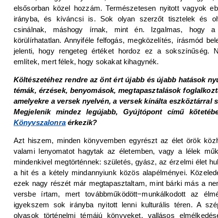
elsősorban közel hozzám. Természetesen nyitott vagyok e
irányba, és kíváncsi is. Sok olyan szerzőt tisztelek és o
csinálnak, máshogy írnak, mint én. Izgalmas, hogy a 
körülírhatatlan. Annyiféle felfogás, megközelítés, írásmód be
jelenti, hogy rengeteg értéket hordoz ez a sokszínűség
említek, mert félek, hogy sokakat kihagynék.
Költészetéhez rendre az önt ért újabb és újabb hatások nyú
témák, érzések, benyomások, megtapasztalások foglalkoztat
amelyekre a versek nyelvén, a versek kínálta eszköztárral s
Megjelenik mindez legújabb, Gyújtópont című kötetéb
Könyvszalonra
érkezik?
Azt hiszem, minden könyvemben egyrészt az élet örök közh
valami lenyomatot hagytak az életemben, vagy a lélek mű
mindenkivel megtörténnek: születés, gyász, az érzelmi élet 
a hit és a kétely mindannyiunk közös alapélményei. Közele
ezek nagy részét már megtapasztaltam, mint bárki más a ne
versbe írtam, mert továbbműködött−munkálkodott az él
igyekszem sok irányba nyitott lenni kulturális téren. A sz
olvasok történelmi témájú könyveket, vallásos elmélkedése