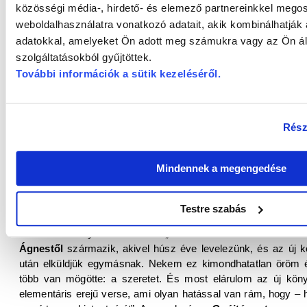
meghatározottság?
közösségi média-, hirdető- és elemező partnereinkkel mego
weboldalhasználatra vonatkozó adatait, akik kombinálhatják
Amikor írok (és ez már leggyakrabban fejben történik haj
adatokkal, amelyeket Ön adott meg számukra vagy az Ön ál
semmilyen cél, hogy közöljek valamit.
Pilinszky
azt mondta, „
szolgáltatásokból gyűjtöttek.
gondolom, függetlenül attól, hogy valaki vallásos vagy se
További információk a sütik kezeléséről
.
elgondolkodni. Mint a cella magányában imádkozó szerzetes, va
tartó hegymászó… Alakul a vers, képek, sorok követik egy
ismételgetek, nehogy elfelejtsem. Addig nem győz az álom
hasonlítható, aki kiélesedett érzékeivel várja a vadat. Aztán pe
Rész
így négyszer négysoros és haikufüzér is.
Zsille Gábor
írta az
Üres ég alatt
című kötetéről, hogy ön
Mindennek a megengedése
azzal, hogy komolyan veszi önmagát, a mesterségbeli tudás
venni a költészetet, ha az a célunk, hogy hatásosan kö
világról?
Testre szabás
Lehet-e komolytalanul venni? „
Görbe munkán nincsen áldá
Ágnestől
származik, akivel húsz éve levelezünk, és az új 
után elküldjük egymásnak. Nekem ez kimondhatatlan öröm és
több van mögötte: a szeretet. És most elárulom az új köny
elementáris erejű verse, ami olyan hatással van rám, hogy 