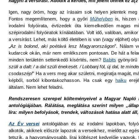
hagyni a versírást. Adódik a kérdés, mit jelent önnek ez a(z
Igen, nagy öröm, hogy az írásaim sok helyen jelentek meg 
Fontos megemlítenem, hogy a győri
Műhelyben
is, hiszen 
irodalmi folyóirata, évtizedek óta kiemelkedően magas m
szépirodalmi folyóiratok kínálatában. Volt idő, valóban, ami
a versírást. Lehet, más költő életében is van (vagy eljöhet) ol
„
Az is bolond, aki poétává lesz Magyarországon
”. Nálam vo
kudarcok okán, már nem emlékszem pontosan. De hát a felad
minden területén settenkedő kísértés, nem?
Babits
gyönyörű 
szüli a dalt: / a dal szüli énekesét. / Lobbanj föl, új dal, te mind
csodaszép!
” Ha a vers meg akar születni, megíratja magát, m
képből, sorból kibontakozhasson. Ha csak egy
haiku
erejé
általam. Nem lehet feladni.
Rendszeresen szerepel költeményeivel a Magyar Napló 
antológiájában. Rálátása, meglátása szerint milyen „ál
líra: milyen befolyások, trendek, változások hatása alatt áll
Az Év versei
antológiában és az irodalmi lapokban, folyó
alkotók, akiknek először lapozok a verseikhez, mielőtt az eg
tetszik, a hagyományosabb, lírai költészet kedvelője vagyok, 