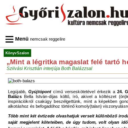
Menü
nemcsak reggelire
KönyvSzalon
„Mint a légritka magaslat felé tartó 
Szilvási Krisztián interjúja Both Balázzsal
Legújabb,
Gyújtópont
című verseskötetével érkezik a
24. 
Balázs
Bella István-díjas költő, író, akivel a költészet (ön)
inspirációkról csakúgy beszélgettünk, mint a képekben gon
alkotáshoz és befogadóhoz történő komoly(talan) viszonyulásró
Több mint két évtizede olvashatjuk verseit különböző irodal
saját megjelent köteteiben, de úgy tudom, volt olyan id