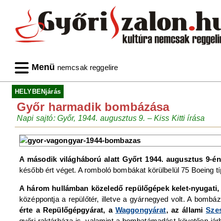
Menü
nemcsak reggelire
HELYBENjárás
Győr harmadik bombázása
Napi sajtó: Győr, 1944. augusztus 9. ‒ Kiss Kitti írása
A második világháború alatt Győrt 1944. augusztus 9-
később ért véget. A romboló bombákat körülbelül 75 Boeing t
A három hullámban közeledő repülőgépek kelet-nyugati, i
középpontja a repülőtér, illetve a gyárnegyed volt. A bomb
érte a Repülőgépgyárat, a
Waggongyárat
, az állami
Sze
győri raktárháza is, valamint a bombatámadást követően járha