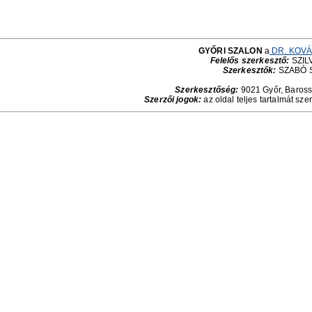
GYŐRI SZALON
a
DR. KOVÁ
Felelős szerkesztő:
SZILV
Szerkesztők:
SZABÓ 
Szerkesztőség:
9021 Győr, Baross 
Szerzői jogok:
az oldal teljes tartalmát sze