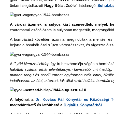
önként segédkezett
Nagy Béla „Zsöle”
labdarúgó,
Schutzba
A városi üzemek is súlyos kárt szenvedtek, melyek he
csatornamű csőhálózata is súlyosan megsérült, megrongálódott
A bombázást követően azonnal megindultak a mentési és 
bejárta a bombák által sújtott városrészeket, és vigasztaló 
A
Győri Nemzeti Hírlap
így írt beszámolója végén a bombázás
halottak száma, tehát jelentékenyen kevesebb, mint eddig
minden rangú és rendű ember egyformán erős hittel, ökölbe
indulhasson az élet, a terroristák által szórt halálos bombák
A folyóirat a
Dr. Kovács Pál Könyvtár és Közösségi T
megtekinthető és letölthető a
Digitális Könyvtárból
.