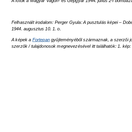
A fotók a Magyar Vagon- és Gépgyár 1944. július 2-i bombáz
Felhasznált irodalom: Perger Gyula: A pusztulás képei – Do
1944. augusztus 10. 1. o.
A képek a
Fortepan
gyűjteményéből származnak, a szerzői jogtu
szerzők / tulajdonosok megnevezésével itt találhatók: 1. kép