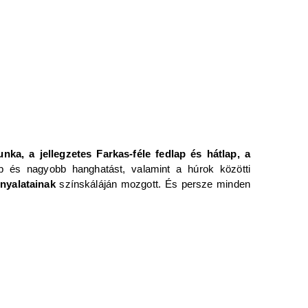
nka, a jellegzetes Farkas-féle fedlap és hátlap, a
b és nagyobb hanghatást, valamint a húrok közötti
nyalatainak
színskáláján mozgott. És persze minden