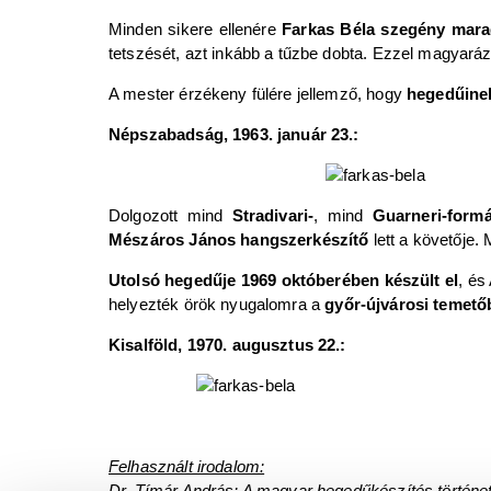
Minden sikere ellenére
Farkas Béla szegény marad
tetszését, azt inkább a tűzbe dobta. Ezzel magyará
A mester érzékeny fülére jellemző, hogy
hegedűine
Népszabadság, 1963. január 23.:
Dolgozott mind
Stradivari-
, mind
Guarneri-form
Mészáros János hangszerkészítő
lett a követője.
Utolsó hegedűje 1969 októberében készült el
, és
helyezték örök nyugalomra a
győr-újvárosi temető
Kisalföld, 1970. augusztus 22.:
Felhasznált irodalom:
Dr. Tímár András: A magyar hegedűkészítés történe