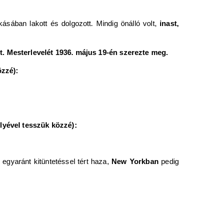
ásában lakott és dolgozott. Mindig önálló volt,
inast,
zt. Mesterlevelét 1936. május 19-én szerezte meg.
özzé):
lyével tesszük közzé):
l
egyaránt kitüntetéssel tért haza,
New Yorkban
pedig