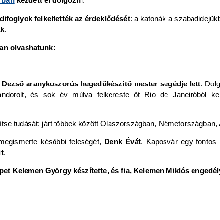
rban
kezdett el dolgozni
.
ifoglyok felkeltették az érdeklődését
: a katonák a szabadidejük
ak
.
ban olvashatunk:
y Dezső aranykoszorús hegedűkészítő mester segédje lett
. Dol
ándorolt, és sok év múlva felkereste őt Rio de Janeiróból kelt
sítse tudását: járt többek között Olaszországban, Németországban, 
 megismerte későbbi feleségét,
Denk Évát
. Kaposvár egy fontos á
t
.
épet Kelemen György készítette, és fia, Kelemen Miklós engedél