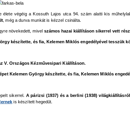
e élete végéig a Kossuth Lajos utca 94. szám alatti kis műhelylak
lt
, még a durva munkát is kézzel csinálta.
gyre növekedett, mivel
számos hazai kiállításon sikerrel vett rés
örgy készítette, és fia, Kelemen Miklós engedélyével tesszük k
az V. Országos Kézművesipari Kiállításon.
képet Kelemen György készítette, és fia, Kelemen Miklós engedé
elt sikerrel.
A párizsi (1937) és a berlini (1938) világkiállításró
lernek
is készített hegedűt.