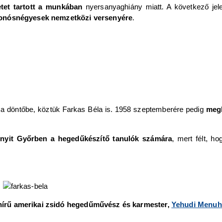
et tartott
a munkában
nyersanyaghiány miatt. A következő je
onósnégyesek nemzetközi versenyére
.
e a döntőbe, köztük Farkas Béla is. 1958 szeptemberére pedig
megh
t nyit Győrben a hegedűkészítő tanulók számára
, mert félt, h
ghírű amerikai zsidó hegedűművész és karmester,
Yehudi Menuh