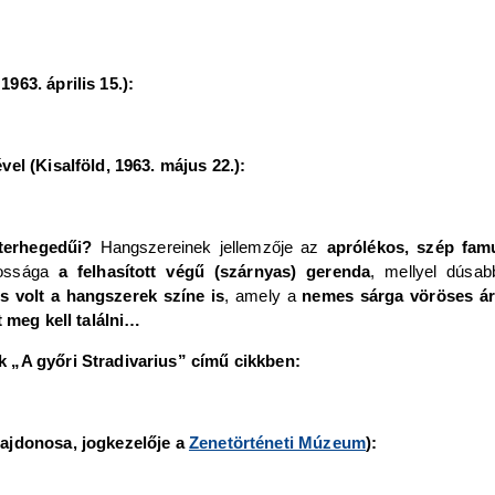
963. április 15.):
vel (Kisalföld, 1963. május 22.):
sterhegedűi?
Hangszereinek jellemzője az
aprólékos, szép famu
tossága
a felhasított végű (szárnyas) gerenda
, mellyel dúsab
 volt a hangszerek színe is
, amely a
nemes sárga vöröses ár
t meg kell találni…
k „A győri Stradivarius” című cikkben:
lajdonosa, jogkezelője a
Zenetörténeti Múzeum
):