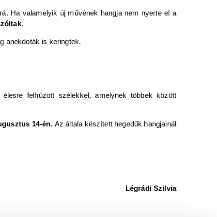
a rá. Ha valamelyik új művének hangja nem nyerte el a
zóltak
.
ég anekdoták is keringtek.
n élesre felhúzott szélekkel, amelynek többek között
augusztus 14-én.
Az általa készített hegedűk hangjainál
Légrádi Szilvia