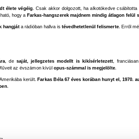
t élete végéig
. Csak akkor dolgozott, ha alkotókedve csábított
zható, hogy a
Farkas-hangszerek majdnem mindig átlagon felül s
k hangját
a rádióban hallva is
tévedhetetlenül felismerte
. Erről m
ára
, de
saját, jellegzetes modellt is kikísérletezett
, franciása
 Műveit az évszámon kívül
opus-számmal is megjelölte
.
 Amerikába került.
Farkas Béla 67 éves korában hunyt el, 1970. 
ben
.
te