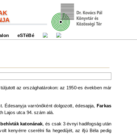
AK
NJA
alon
eSTéBé
ljutott az országhatárokon: az 1950-es években már
t. Édesanyja varrónőként dolgozott, édesapja,
Farkas
th Lajos utca 94. szám alá.
 behívták katonának
, és csak 3 évnyi hadifogság után
t kenyérre cserélni fia hegedűjét, az ifjú Béla pedig