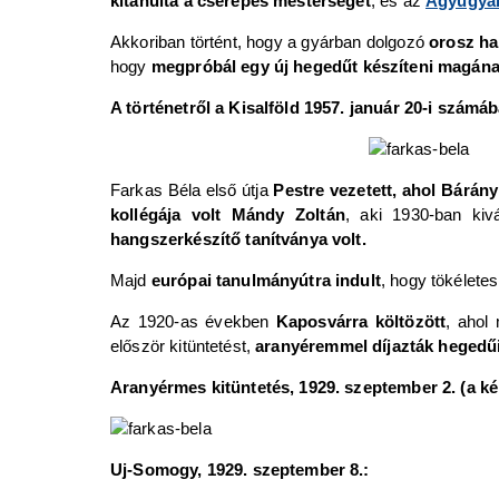
kitanulta a cserepes mesterséget
, és az
Ágyúgyá
Akkoriban történt, hogy a gyárban dolgozó
orosz had
hogy
megpróbál egy új hegedűt készíteni magán
A történetről a Kisalföld 1957. január 20-i számá
Farkas Béla első útja
Pestre vezetett, ahol Bárán
kollégája volt Mándy Zoltán
, aki 1930-ban kiv
hangszerkészítő tanítványa volt.
Majd
európai tanulmányútra indult
, hogy tökélete
Az 1920-as években
Kaposvárra költözött
, ahol
először kitüntetést,
aranyéremmel díjazták hegedűi
Aranyérmes kitüntetés, 1929. szeptember 2. (a k
Uj-Somogy, 1929. szeptember 8.: