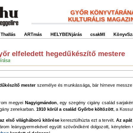
GYŐR KÖNYVTÁRÁN
KULTURÁLIS MAGAZI
Thallás
ARTmás
HELYBENjárás
csakMI
KönyvSz
yőr elfeledett hegedűkészítő mestere
írása
dűkészítő mester
személye és munkássága, bár hírneve messze tú
rom megyei
Nagyigmándon
, egy szegény cigány család sarjakén
igány zenekarban.
1910 körül a család Győrbe költözött
, a Kossu
az első világháború kitörése
keresztülhúzta ezt a tervét.
Az apát
rom leánygyermekével együtt szövőnőként dolgozott, kénytelen vol