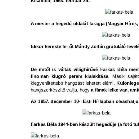
Kisalföld, 1963. február 24.:
A mester a hegedű oldalát faragja (Magyar Hírek, 1
Ekkor kereste fel őt Mándy Zoltán gratuláló levelé
De mitől is váltak világhírűvé Farkas Béla me
finoman kiugró perem kialakítása
. Másik sajá
kiegyenlítettebb hangzást lehetett elérni.
Különleges
hangszerkészítő vallja, hogy
a fának lelke van, ami
Az 1957. december 10-i Esti Hírlapban olvashatju
Farkas Béla 1944-ben készült hegedűje (a fotó tu