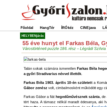
Főoldal
HangTér
ÍRÓkéz
CINEjava
LÁ
HELYBENjárás
55 éve hunyt el Farkas Béla, G
Várostörténeti puzzle 186. rész – Légrádi Szilvia 
Talán sokak számára ismeretlen
Farkas Béla hege
a győri Stradivarius névvel illették
.
Farkas Béla 1903. április 10-én született
a Komá
Gábor zenész
volt, cimbalmosként működött egy c
Farkas Gábor a fiát
hegedűművésznek szánta
, de
tért haza. A támasz nélkül maradt édesanya, aki há