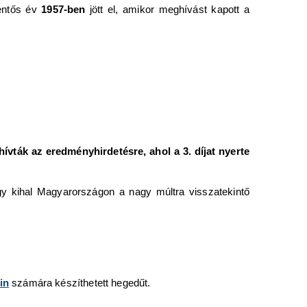
lentős év
1957-ben
jött el, amikor meghívást kapott a
ívták az eredményhirdetésre, ahol a 3. díjat nyerte
ogy kihal Magyarországon a nagy múltra visszatekintő
in
számára készíthetett hegedűt.