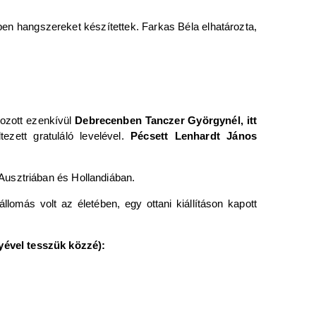
ben hangszereket készítettek. Farkas Béla elhatározta,
gozott ezenkívül
Debrecenben Tanczer Györgynél, itt
ezett gratuláló levelével.
Pécsett Lenhardt János
Ausztriában és Hollandiában.
llomás volt az életében, egy ottani kiállításon kapott
yével tesszük közzé):