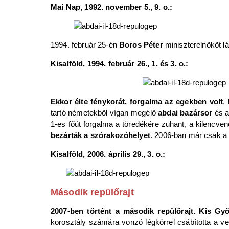
Mai Nap, 1992. november 5., 9. o.:
1994. február 25-én
Boros Péter
miniszterelnököt l
Kisalföld, 1994. február 26., 1. és 3. o.:
Ekkor élte fénykorát, forgalma az egekben volt
,
tartó németekből vígan megélő
abdai bazársor
és a
1-es főút forgalma a töredékére zuhant, a kilencv
bezárták a szórakozóhelyet
. 2006-ban már csak a k
Kisalföld, 2006. április 29., 3. o.:
Második repülőrajt
2007-ben történt a második repülőrajt. Kis G
korosztály számára vonzó légkörrel csábította a v