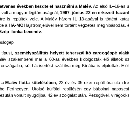
atvanas években kezdte el használni a Malév.
Az első IL‒18-as u
 volt a magyar légitársaságnál,
1967. június 22-én érkezett hazán
e is repültek vele. A Malév három IL‒18-asával is történt kat
 de a
HA-MOI
lajstromjelűvel nem történt végzetes meghibásodás, és a
 Szép Ilonka becenév
.
 típust,
személyszállítás helyett teherszállító cargogéppé alakí
lév szakemberei már a ’60-as években kidolgozták élő állatok szá
a országaiba, sőt házisertést szállítva még Kínába is eljutottak. El
t a Malév flotta kötelékében
, 22 év és 35 ezer repült óra után ke
 be Ferihegyen. Utolsó külföldi repülésén egy bábolnai naposcsi
 ezután vonult nyugdíjba, 42 év szolgálat után. Pezsgővel, virágokka