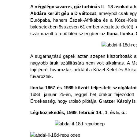
A négylégcsavaros, gázturbinás IL‒18-asokat a h
Abdára került gép a D változat
, amelyből csak egy
Európába, hanem Észak-Afrikába és a Közel-Keletr
balesetekben összesen 61 ember vesztette életét),
származott a repülőtéri szlengben az
Ilona, Ilonka,
A sugárhajtású gépek aztán szépen kiszorították a
nagyobb áruk szállítására nem volt alkalmas. A Ma
tojójércét fuvaroztak például a Közel-Kelet és Afrik
fuvaroztak.
Ilonka 1967 és 1989 között teljesített szolgálato
1989. január 25-én, reggel hét órakor fejeződött
Érdekesség, hogy utolsó pilótája,
Gratzer Károly
is
Légiközlekedés, 1989. február 14., 1. és 5. o.: