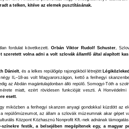
adt a telken, kitéve az elemek pusztításának.
lan fordulat következett.
Orbán Viktor Rudolf Schuster
, Szlo
 szeretett volna adni a volt szlovák államfő által alapított 
h Dánielt
, és a lelkes repülőgép rajongókból létrejött
Légiközleked
négy IL‒18-as volt Magyarországon, kettő a ferihegyi skanzenben
g az Abdán magántulajdonban álló repülő. Somogyi-Tóth a szolnok
ete miatt, ezért rövidesen funkcióját veszti. A Honvédelmi 
re esett
.
gy miközben a ferihegyi skanzen anyagi gondokkal küzdött az előz
i a repülőmúzeumot, az állam a szlovák múzeumnak akar gépet vásá
 Kulturális Központ Közhasznú Nonprofit Kft.-nek adnának támogatá
színekre festik, a belsejében megépítenek egy, a magyar pol