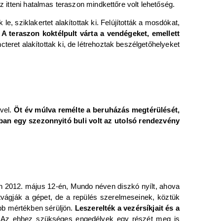
z itteni hatalmas teraszon mindkettőre volt lehetőség.
le, sziklakertet alakítottak ki. Felújították a mosdókat,
.
A teraszon koktélpult várta a vendégeket, emellett
cteret alakítottak ki, de létrehoztak beszélgetőhelyeket
ével.
Öt év múlva remélte a beruházás megtérülését,
ban egy szezonnyitó buli volt az utolsó rendezvény
n 2012. május 12-én, Mundo néven diszkó nyílt, ahova
tvágják a gépet, de a repülés szerelmeseinek, köztük
ebb mértékben sérüljön.
Leszerelték a vezérsíkjait és a
ák. Az ehhez szükséges engedélyek egy részét meg is