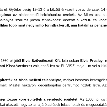
 el, Győrbe pedig 12‒13 óra között érkezett volna, de csak 14 ór
orgalmat az alsóbbrendű bekötőutakra terelték. Az Ml-es utat a c
 látványos szállítás jókora fennakadást okozott a közúti- és vo
lítás több mint négymillió forintba került, ami hatalmas pénzne
1990 elejétől
Elvis Szövetkezeti Kft.
lett) sokan
Elvis Presley
- 
tató Kisszövetkezet
volt, ebből lett az EL-VISZ, majd – mivel a kül
ítették az Abda melletti telephelyre
, melyet hosszas keresgélés
melt. Másfél hektáron idegenforgalmi centrumot hoztak létre. 
 gép törzse köré építették a vendéglő épületét.
Az 1990. június
at okozott, hogy az arra járó autósok lelassítottak és megcsodált