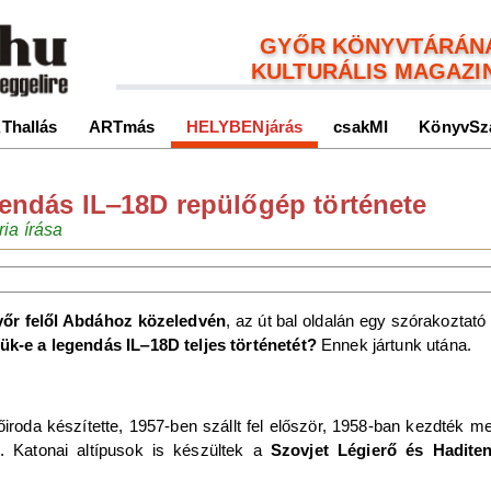
GYŐR KÖNYVTÁRÁN
KULTURÁLIS MAGAZI
Thallás
ARTmás
HELYBENjárás
csakMI
KönyvSz
egendás IL‒18D repülőgép története
ia írása
őr felől Abdához közeledvén
, az út bal oldalán egy szórakozta
ük-e a legendás IL‒18D teljes történetét?
Ennek jártunk utána.
őiroda készítette, 1957-ben szállt fel először, 1958-ban kezdték me
k. Katonai altípusok is készültek a
Szovjet Légierő és Haditen