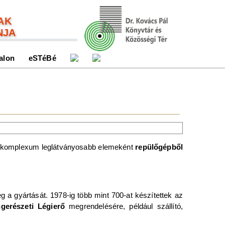
AK
NJA
alon
eSTéBé
tó komplexum leglátványosabb elemeként
repülőgépből
g a gyártását. 1978-ig több mint 700-at készítettek az
gerészeti Légierő
megrendelésére, például szállító,