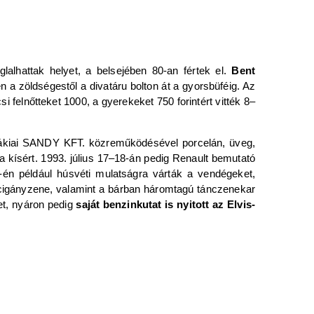
glalhattak helyet, a belsejében 80-an fértek el.
Bent
 a zöldségestől a divatáru bolton át a gyorsbüféig. Az
 felnőtteket 1000, a gyerekeket 750 forintért vitték 8‒
vákiai SANDY KFT. közreműködésével porcelán, üveg,
 kísért. 1993. július 17‒18-án pedig Renault bemutató
-én például húsvéti mulatságra várták a vendégeket,
 cigányzene, valamint a bárban háromtagú tánczenekar
et, nyáron pedig
saját benzinkutat is nyitott az Elvis-