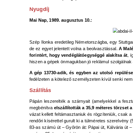
Nyugdíj
Mai Nap, 1989. augusztus 10.:
Szép Ilonka eredetileg Németországba, egy Stuttga
de ez egyet jelentett volna a beolvasztással.
A Malé
forintért, hogy vendéglátóegységgé alakítsa át
, 
hiszen a gépek önmagukban jó reklámul szolgálnak 
A gép 13730-adik, és egyben az utolsó repülése
fedélzeten a kötelező személyzeten kívül senki nem 
Szállítás
Pápán leszerelték a szárnyait (amelyekkel a feszt
megbénítva
elszállították a 35,9 méteres törzset
vázat kellett feltámasztaniuk és rögzíteniük, csak
rendőri kísérettel gurult ki a túlméretes szerelvén
83-as számú út – Győrön át: Pápai út, Kálvária út