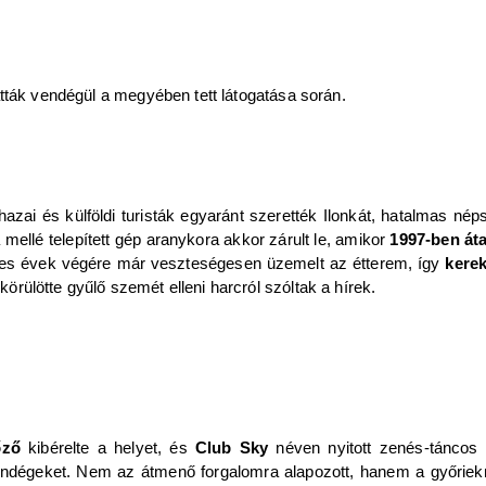
átták vendégül a megyében tett látogatása során.
 hazai és külföldi turisták egyaránt szerették Ilonkát, hatalmas 
 mellé telepített gép aranykora akkor zárult le, amikor
1997-ben át
enes évek végére már veszteségesen üzemelt az étterem, így
kerek
örülötte gyűlő szemét elleni harcról szóltak a hírek.
yőző
kibérelte a helyet, és
Club Sky
néven nyitott zenés-táncos 
endégeket. Nem az átmenő forgalomra alapozott, hanem a győriekr