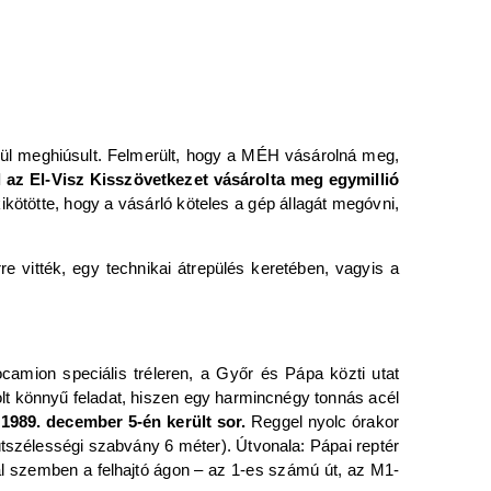
gül meghiúsult. Felmerült, hogy a MÉH vásárolná meg,
l az El-Visz Kisszövetkezet vásárolta meg egymillió
kötötte, hogy a vásárló köteles a gép állagát megóvni,
rre vitték, egy technikai átrepülés keretében, vagyis a
camion speciális tréleren, a Győr és Pápa közti utat
lt könnyű feladat, hiszen egy harmincnégy tonnás acél
 1989. december 5-én került sor.
Reggel nyolc órakor
útszélességi szabvány 6 méter). Útvonala: Pápai reptér
al szemben a felhajtó ágon – az 1-es számú út, az M1-