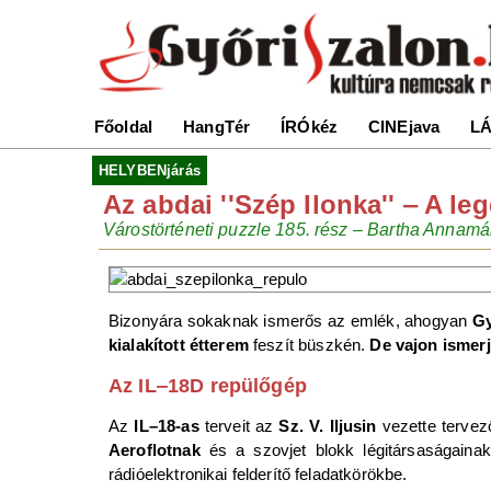
Főoldal
HangTér
ÍRÓkéz
CINEjava
LÁ
HELYBENjárás
Az abdai ''Szép Ilonka'' ‒ A l
Várostörténeti puzzle 185. rész – Bartha Annamár
Bizonyára sokaknak ismerős az emlék, ahogyan
Gy
kialakított étterem
feszít büszkén.
De vajon ismerj
Az IL‒18D repülőgép
Az
IL–18-as
terveit az
Sz. V. Iljusin
vezette tervez
Aeroflotnak
és a szovjet blokk légitársaságaina
rádióelektronikai felderítő feladatkörökbe.