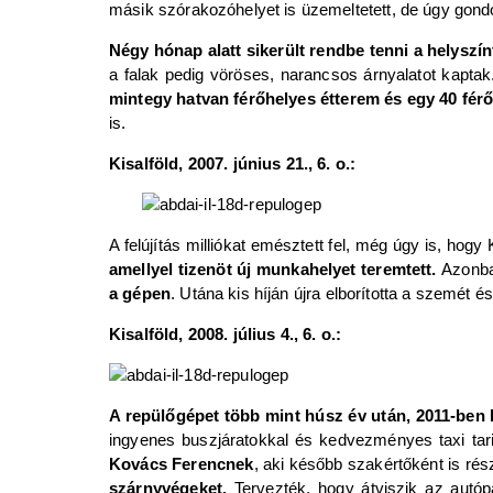
másik szórakozóhelyet is üzemeltetett, de úgy gondol
Négy hónap alatt sikerült rendbe tenni a helyszín
a falak pedig vöröses, narancsos árnyalatot kaptak
mintegy hatvan férőhelyes étterem és egy 40 férő
is.
Kisalföld, 2007. június 21., 6. o.:
A felújítás milliókat emésztett fel, még úgy is, ho
amellyel tizenöt új munkahelyet teremtett.
Azonba
a gépen
. Utána kis híján újra elborította a szemét é
Kisalföld, 2008. július 4., 6. o.:
A repülőgépet több mint húsz év után, 2011-ben bo
ingyenes buszjáratokkal és kedvezményes taxi tari
Kovács Ferencnek
, aki később szakértőként is rés
szárnyvégeket.
Tervezték, hogy átviszik az autó