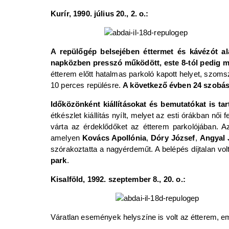
Kurír, 1990. július 20., 2. o.:
A repülőgép belsejében éttermet és kávézót ala
napközben presszó működött, este 8-tól pedig m
étterem előtt hatalmas parkoló kapott helyet, szomsz
10 perces repülésre.
A következő évben 24 szobás 
Időközönként kiállításokat és bemutatókat is tar
étkészlet kiállítás nyílt, melyet az esti órákban nő
várta az érdeklődőket az étterem parkolójában. A
amelyen
Kovács Apollónia
,
Dóry József
,
Angyal 
szórakoztatta a nagyérdeműt. A belépés díjtalan vol
park
.
Kisalföld, 1992. szeptember 8., 20. o.:
Váratlan események helyszíne is volt az étterem, 