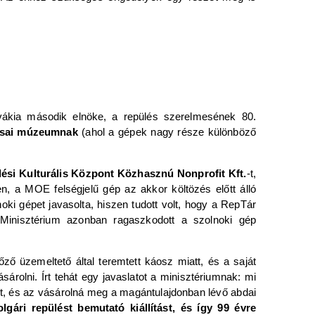
vákia második elnöke, a repülés szerelmesének 80.
kassai múzeumnak
(ahol a gépek nagy része különböző
ési Kulturális Központ Közhasznú Nonprofit Kft.
-t,
, a MOE felségjelű gép az akkor költözés előtt álló
i gépet javasolta, hiszen tudott volt, hogy a RepTár
Minisztérium azonban ragaszkodott a szolnoki gép
ő üzemeltető által teremtett káosz miatt, és a saját
rolni. Írt tehát egy javaslatot a minisztériumnak: mi
st, és az vásárolná meg a magántulajdonban lévő abdai
gári repülést bemutató kiállítást, és így 99 évre