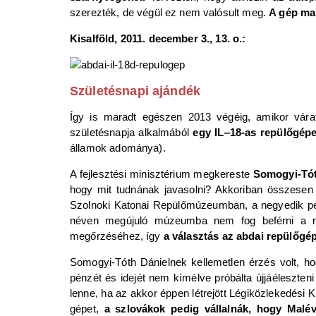
szerezték, de végül ez nem valósult meg.
A gép mar
Kisalföld, 2011. december 3., 13. o.:
Születésnapi ajándék
Így is maradt egészen 2013 végéig, amikor várat
születésnapja alkalmából
egy IL‒18-as repülőgépet
államok adománya).
A fejlesztési minisztérium megkereste
Somogyi-Tót
hogy mit tudnának javasolni? Akkoriban összesen 
Szolnoki Katonai Repülőmúzeumban, a negyedik pedi
néven megújuló múzeumba nem fog beférni a mér
megőrzéséhez, így
a választás az abdai repülőgép
Somogyi-Tóth Dánielnek kellemetlen érzés volt, ho
pénzét és idejét nem kímélve próbálta újjáéleszten
lenne, ha az akkor éppen létrejött Légiközlekedési
gépet,
a szlovákok pedig vállalnák, hogy Malév-