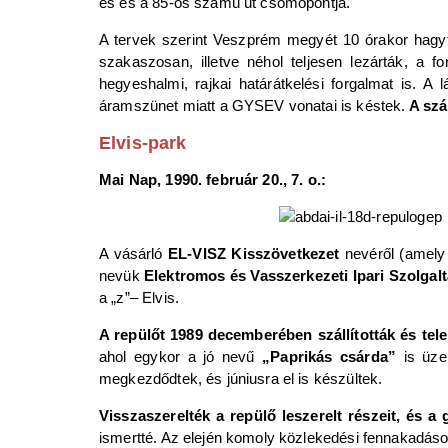
es és a 85-ös számú út csomópontja.
A tervek szerint Veszprém megyét 10 órakor hagyta
szakaszosan, illetve néhol teljesen lezárták, a f
hegyeshalmi, rajkai határátkelési forgalmat is. A
áramszünet miatt a GYSEV vonatai is késtek.
A szál
Elvis-park
Mai Nap, 1990. február 20., 7. o.:
A vásárló
EL-VISZ Kisszövetkezet
nevéről (amely 
nevük
Elektromos és Vasszerkezeti Ipari Szolgal
a „z”– Elvis.
A repülőt 1989 decemberében szállították és telep
ahol egykor a jó nevű
„Paprikás csárda”
is üze
megkezdődtek, és júniusra el is készültek.
Visszaszerelték a repülő leszerelt részeit, és a
ismertté. Az elején komoly közlekedési fennakadások