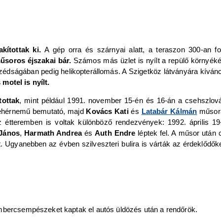
kítottak ki.
A gép orra és szárnyai alatt, a teraszon 300-an fo
űsoros éjszakai bár.
Számos más üzlet is nyílt a repülő környékén
édságában pedig helikopterállomás. A Szigetköz látványára kíváncsi
motel is nyílt.
tottak
, mint például 1991. november 15-én és 16-án a csehszlo
i fehérnemű bemutató, majd
Kovács Kati
és
Latabár Kálmán
műsora
z étteremben is voltak különböző rendezvények: 1992. április 19
János
,
Harmath Andrea
és
Auth Endre
léptek fel. A műsor után
t. Ugyanebben az évben szilveszteri bulira is várták az érdeklődők
embercsempészeket kaptak el autós üldözés után a rendőrök.