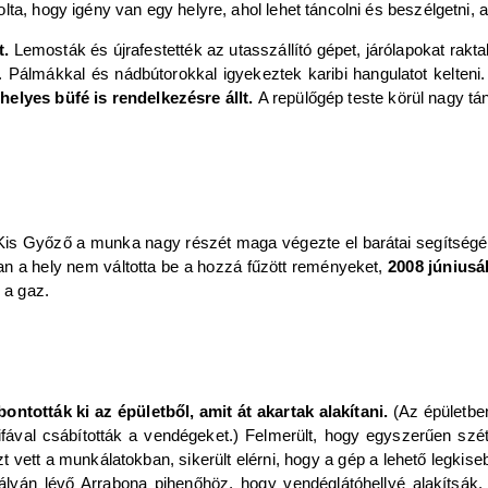
ta, hogy igény van egy helyre, ahol lehet táncolni és beszélgetni, a
t.
Lemosták és újrafestették az utasszállító gépet, járólapokat raktak 
. Pálmákkal és nádbútorokkal igyekeztek karibi hangulatot kelteni
helyes büfé is rendelkezésre állt.
A repülőgép teste körül nagy tán
gy Kis Győző a munka nagy részét maga végezte el barátai segítség
n a hely nem váltotta be a hozzá fűzött reményeket,
2008 júniusá
s a gaz.
ntották ki az épületből, amit át akartak alakítani.
(Az épületbe
fával csábították a vendégeket.) Felmerült, hogy egyszerűen szé
zt vett a munkálatokban, sikerült elérni, hogy a gép a lehető legkis
pályán lévő Arrabona pihenőhöz, hogy vendéglátóhellyé alakíts