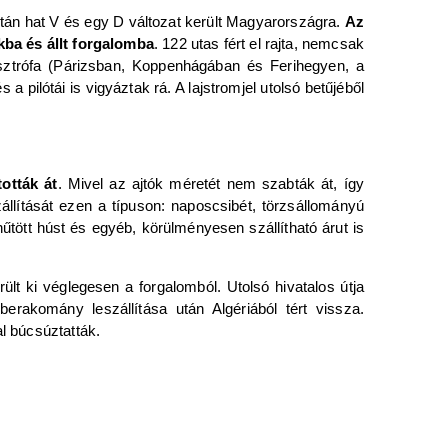
tán hat V és egy D változat került Magyarországra.
Az
kba és állt forgalomba
. 122 utas fért el rajta, nemcsak
asztrófa (Párizsban, Koppenhágában és Ferihegyen, a
 pilótái is vigyáztak rá. A lajstromjel utolsó betűjéből
tották át
. Mivel az ajtók méretét nem szabták át, így
llítását ezen a típuson: naposcsibét, törzsállományú
őhűtött húst és egyéb, körülményesen szállítható árut is
rült ki véglegesen a forgalomból. Utolsó hivatalos útja
berakomány leszállítása után Algériából tért vissza.
l búcsúztatták.