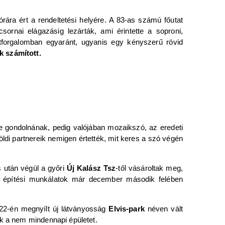
ára ért a rendeltetési helyére. A 83-as számú főutat
sornai elágazásig lezárták, ami érintette a soproni,
natforgalomban egyaránt, ugyanis egy kényszerű rövid
k számított.
re gondolnának, pedig valójában mozaikszó, az eredeti
földi partnereik nemigen értették, mit keres a szó végén
 után végül a győri
Új Kalász Tsz
-től vásároltak meg,
Az építési munkálatok már december második felében
 22-én megnyílt új látványosság
Elvis-park
néven vált
ák a nem mindennapi épületet.