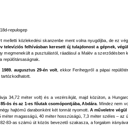
rt melletti közlekedési skanzenbe ment volna nyugdíjba, de ez vé
v televíziós felhívásban keresett új tulajdonost a gépnek, végü
így megmenekült a pusztulástól, ráadásul a Malév a szerződésben ki
a repülőtársaságnak.
 1989. augusztus 29-én volt
, ekkor Ferihegyről a pápai repülőté
tartózkodhatott.
ávja 34,72 méter volt) és a vezérsíkját, majd közúton, a Hungaro
 a 85-ös és az 1-es főutak csomópontjába, Abdára
. Mindez nem vo
 a négy hajtómű darabonként két tonnát nyomott.
A műveletre végül
y (5 méter magasságú, 40 méter hosszúságú, 7,3 méter széles ‒ az 
 – 82-83-as számú út közös bevezető szakasza, a forgalom irányáv