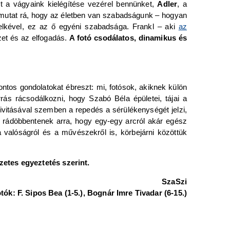
nt a vágyaink kielégítése vezérel bennünket,
Adler
, a
 mutat rá, hogy az életben van szabadságunk – hogyan
elkével, ez az ő egyéni szabadsága. Frankl – aki
az
zet és az elfogadás.
A fotó csodálatos, dinamikus és
ntos gondolatokat ébreszt: mi, fotósok, akiknek külön
s rácsodálkozni, hogy Szabó Béla épületei, tájai a
vitásával szemben a repedés a sérülékenységét jelzi,
i rádöbbentenek arra, hogy egy-egy arcról akár egész
valóságról és a művészekről is, körbejárni közöttük
zetes egyeztetés szerint.
SzaSzi
tók: F. Sipos Bea (1-5.), Bognár Imre Tivadar (6-15.)