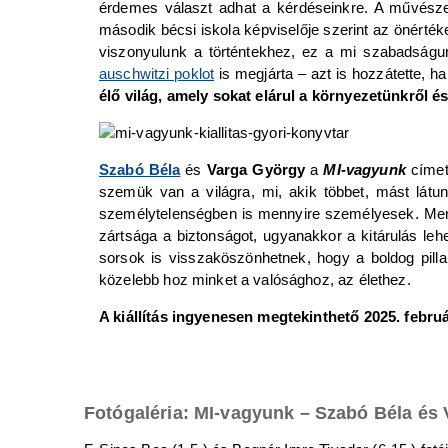
érdemes választ adhat a kérdéseinkre. A művésze
második bécsi iskola képviselője szerint az önérték
viszonyulunk a történtekhez, ez a mi szabadságun
auschwitzi poklot
is megjárta – azt is hozzátette, 
élő világ, amely sokat elárul a környezetünkről é
Szabó Béla
és
Varga György
a
MI-vagyunk
címet 
szemük van a világra, mi, akik többet, mást lát
személytelenségben is mennyire személyesek. Menny
zártsága a biztonságot, ugyanakkor a kitárulás le
sorsok is visszaköszönhetnek, hogy a boldog pill
közelebb hoz minket a valósághoz, az élethez.
A kiállítás ingyenesen megtekinthető 2025. februá
Fotógaléria: MI-vagyunk – Szabó Béla és 