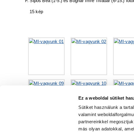
F. Sipos Bea (1-5.) és Bognár Imre Tivadar (6-15.) fotó
15 kép
Ez a weboldal sütiket has
Sütiket használunk a tart
valamint weboldalforgalm
partnereinkkel megosztjuk
más olyan adatokkal, amel