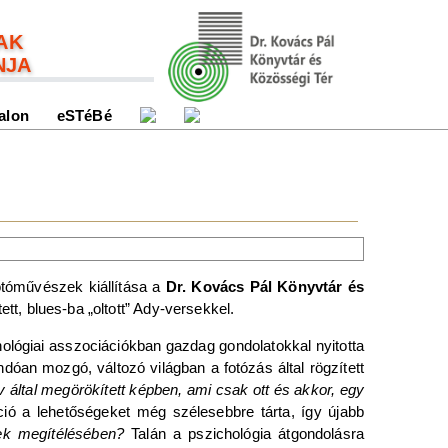
AK
NJA
alon
eSTéBé
tóművészek kiállítása a
Dr. Kovács Pál Könyvtár és
t, blues-ba „oltott” Ady-versekkel.
hológiai asszociációkban gazdag gondolatokkal nyitotta
óan mozgó, változó világban a fotózás által rögzített
v által megörökített képben, ami csak ott és akkor, egy
áció a lehetőségeket még szélesebbre tárta, így újabb
ek megítélésében?
Talán a pszichológia átgondolásra