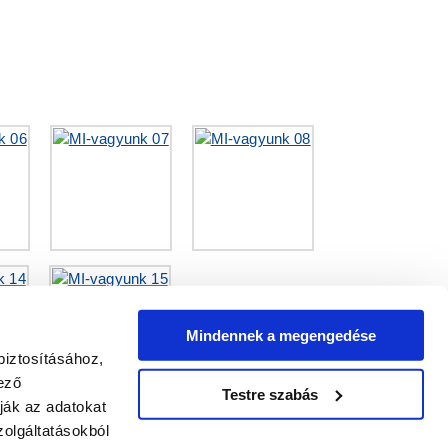
Mindennek a megengedése
biztosításához,
ező
Testre szabás
ják az adatokat
olgáltatásokból
2025.01.22