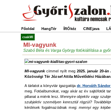
Főoldal
HangTér
ÍRÓkéz
CINEjava
LÁ
csakMI
MI-vagyunk
Szabó Béla és Varga György fotókiállítása a győ
MI-vagyunk
címmel nyílt meg
2025. január 20-án
Közösségi Tér József Attila Művelődési Házában
A tárlatot a könyvtár igazgatója
dr. Horváth Sándo
meg. Fotóalbumokat, vagy akár az év sajtófotóit t
pillanat a miénk lesz.
Mennyire objektív vagy szubjek
szubjektív személyen keresztül rögzül?
Továbblép
kérdések fogalmazódnak meg:
mennyi egy képben