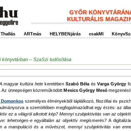
GYŐR KÖNYVTÁRÁN
KULTURÁLIS MAGAZI
Thallás
ARTmás
HELYBENjárás
csakMI
KönyvSz
ri könyvtárban – SzaSzi tudósítása
A magyar kultúra hete
keretében
Szabó Béla
és
Varga György
fo
. Az ünnepségen közreműködött
Mesics György Mesó
megzenésítet
r Domonkos
személyes élményekből táplálkozó, filozófiai és pszic
anulmányozva a szemlélőben megfogalmazódhat egy érzés: az álland
tív ez a világról alkotott kép? Mennyi szubjektivitás van az objektí
ve: lehetséges-e egyáltalán az objektív megismerés?
A digitaliz
 a manipuláció és a művészet, mennyi szubjektivitás van enn