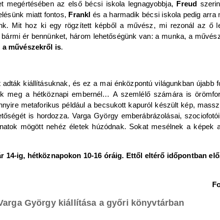
t megértésében az első bécsi iskola legnagyobbja,
Freud
szeri
elésünk miatt fontos,
Frankl
és a harmadik bécsi iskola pedig arra
k. Mit hoz ki egy rögzített képből a művész, mi rezonál az ő l
ha bármi ér bennünket, három lehetőségünk van: a munka, a művés
s a művészekről is
.
adták kiállításuknak, és ez a mai énközpontú világunkban újabb fo
unk meg a hétköznapi embernél… A szemlélő számára is örömforrá
ire metaforikus például a becsukott kapuról készült kép, masszi
hetőségét is hordozza. Varga György emberábrázolásai, szociofotó
anatok mögött nehéz életek húzódnak. Sokat mesélnek a képek a 
r 14-ig, hétköznapokon 10-16 óráig. Ettől eltérő időpontban elő
Fo
Varga György kiállítása a győri könyvtárban