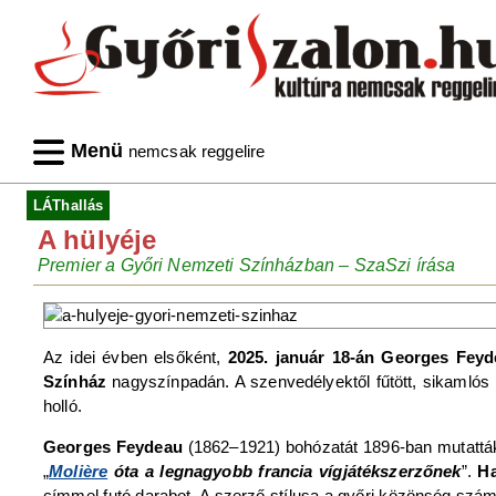
Menü
nemcsak reggelire
LÁThallás
A hülyéje
Premier a Győri Nemzeti Színházban – SzaSzi írása
Az idei évben elsőként,
2025. január 18-án
Georges Fey
Színház
nagyszínpadán. A szenvedélyektől fűtött, sikamlós h
holló.
Georges Feydeau
(1862–1921) bohózatát 1896-ban mutatták 
„
Molière
óta a legnagyobb francia vígjátékszerzőnek
”.
Ha
címmel futó darabot. A szerző stílusa a győri közönség szám