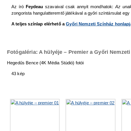
Az író
Feydeau
szavaival csak annyit mondhatok:
Az unal
zongorista hangulatteremtő játékával a győri színtársulat eg
A teljes színlap elérhető a
Győri Nemzeti Színház honlapj
Fotógaléria: A hülyéje – Premier a Győri Nemzet
Hegedűs Bence (4K Média Stúdió) fotói
43 kép