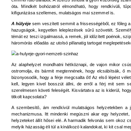
óta. Mindkét bohózatról elmondható, hogy rendkívüli, tűpo
kifigurázása szellemes, mulatságos mai szemmel is.
A hülyéje
sem veszített semmit a frissességéből, ez főleg 
hazugságok, kegyetlen leleplezések sűrű szövetét. Személyi
témát ez teszi izgalmassá, a remek, jól időzített poénok, s
háromórás előadás az utolsó pillanatig tartogat meglepetések
Az alaphelyzet mondhatni hétköznapi, de vajon mikor cs
ostromolja, és bármit megtennének, hogy elcsábítsák, ő mé
bizonyosodik, hogy a férje megcsalta őt! Az első lépést vél
kell, legyen kivel bosszút állni, de erről a férj mit sem 
szerelmesen követi feleségét. Kisvártatva az is kiderül, ho
titkolt kapcsolata?
A szembesítő, ám rendkívül mulatságos helyzetekben a jól
mechanizmusa. Itt mindenki megúszni akar egy helyzetet, e
helyzeteket állít hősei elé. A harmadik felvonás sem okoz 
melyik házasság éli túl a kínálkozó kalandokat, ki kit csal me