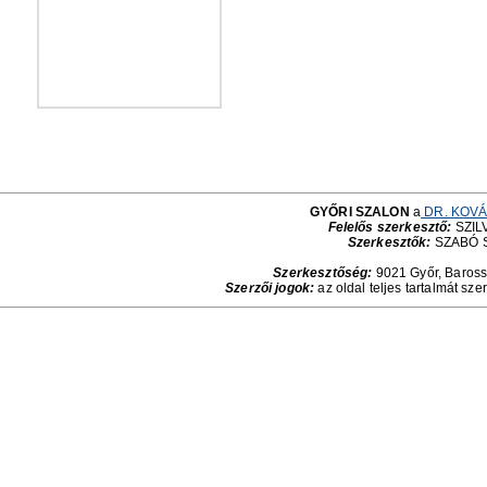
GYŐRI SZALON
a
DR. KOVÁ
Felelős szerkesztő:
SZILV
Szerkesztők:
SZABÓ 
Szerkesztőség:
9021 Győr, Baross 
Szerzői jogok:
az oldal teljes tartalmát sze