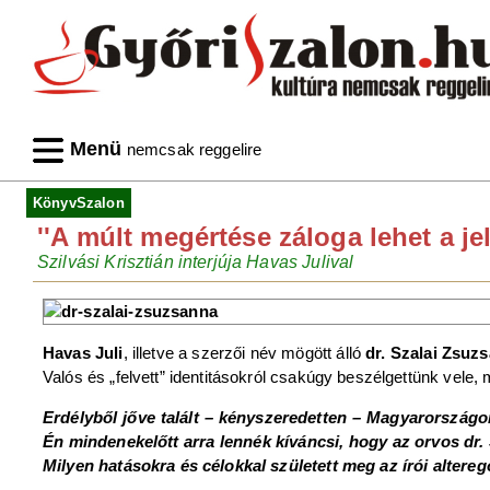
Menü
nemcsak reggelire
KönyvSzalon
''A múlt megértése záloga lehet a 
Szilvási Krisztián interjúja Havas Julival
Havas Juli
, illetve a szerzői név mögött álló
dr. Szalai Zsuz
Valós és „felvett” identitásokról csakúgy beszélgettünk vele,
Erdélyből jőve talált – kényszeredetten – Magyarországo
Én mindenekelőtt arra lennék kíváncsi, hogy az orvos dr
Milyen hatásokra és célokkal született meg az írói altere