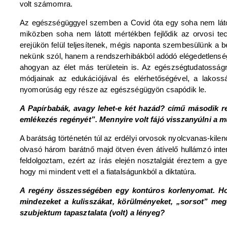
volt számomra.
Az egészségüggyel szemben a Covid óta egy soha nem látot
miközben soha nem látott mértékben fejlődik az orvosi t
erejükön felül teljesítenek, mégis naponta szembesülünk a be
nekünk szól, hanem a rendszerhibákból adódó elégedetlenség c
ahogyan az élet más területein is. Az egészségtudatosságr
módjainak az edukációjával és elérhetőségével, a lakossá
nyomorúság egy része az egészségügyön csapódik le.
A Papírbabák, avagy lehet-e két hazád? című második r
emlékezés regényét”. Mennyire volt fájó visszanyúlni a
A barátság történetén túl az erdélyi orvosok nyolcvanas-kile
olvasó három barátnő majd ötven éven átívelő hullámzó inte
feldolgoztam, ezért az írás elején nosztalgiát éreztem a 
hogy mi mindent vett el a fiatalságunkból a diktatúra.
A regény összességében egy kontúros korlenyomat. Hogy
mindezeket a kulisszákat, körülményeket, „sorsot” megél
szubjektum tapasztalata (volt) a lényeg?