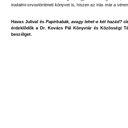
irodalmi-orvostörténeti könyvet is, hiszen az írás már a vére
Havas Julival és
Papírbabák, avagy lehet-e két hazád?
cí
érdeklődők a Dr. Kovács Pál Könyvtár és Közösségi Té
beszélget.