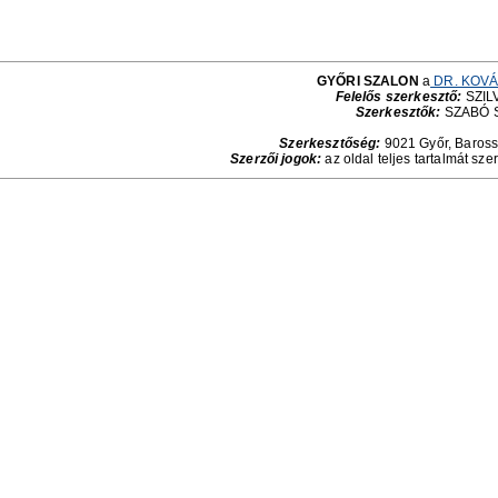
GYŐRI SZALON
a
DR. KOVÁ
Felelős szerkesztő:
SZILV
Szerkesztők:
SZABÓ 
Szerkesztőség:
9021 Győr, Baross 
Szerzői jogok:
az oldal teljes tartalmát sze