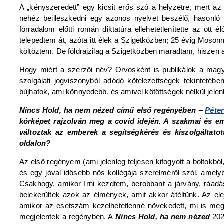
A „kényszeredett” egy kicsit erős szó a helyzetre, mert a
nehéz beilleszkedni egy azonos nyelvet beszélő, hasonló 
forradalom előtti román diktatúra ellehetetlenítette az ot
telepedtem át, azóta itt élek a Szigetközben; 25 évig Mos
költöztem. De földrajzilag a Szigetközben maradtam, hiszen
Hogy miért a szerzői név? Orvosként is publikálok a mag
szolgálati jogviszonyból adódó kötelezettségek tekintetéb
bújhatok, ami könnyedebb, és amivel kötöttségek nélkül jele
Nincs Hold, ha nem nézed című első regényében ‒
Péter
kórképet rajzolván meg a covid idején. A szakmai és emb
változtak az emberek a segítségkérés és kiszolgáltato
oldalon?
Az első regényem (ami jelenleg teljesen kifogyott a boltokbó
és egy jóval idősebb nős kollégája szerelméről szól, amely
Csakhogy, amikor írni kezdtem, berobbant a járvány, ráad
belekerültek azok az élmények, amit akkor átéltünk. Az el
amikor az esetszám kezelhetetlenné növekedett, mi is megk
megjelentek a regényben. A
Nincs Hold, ha nem nézed
2022