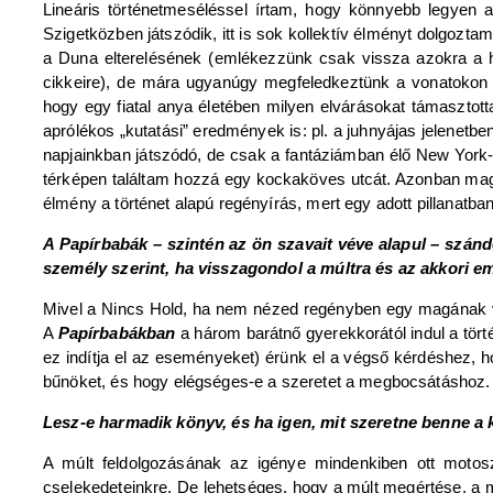
Lineáris történetmeséléssel írtam, hogy könnyebb legyen 
Szigetközben játszódik, itt is sok kollektív élményt dolgozta
a Duna elterelésének (emlékezzünk csak vissza azokra a h
cikkeire), de mára ugyanúgy megfeledkeztünk a vonatokon ci
hogy egy fiatal anya életében milyen elvárásokat támaszto
aprólékos „kutatási” eredmények is: pl. a juhnyájas jelenetbe
napjainkban játszódó, de csak a fantáziámban élő New York
térképen találtam hozzá egy kockaköves utcát. Azonban maga 
élmény a történet alapú regényírás, mert egy adott pillanatban
A Papírbabák – szintén az ön szavait véve alapul – szánd
személy szerint, ha visszagondol a múltra és az akkori e
Mivel a Nincs Hold, ha nem nézed regényben egy magának való
A
Papírbabákban
a három barátnő gyerekkorától indul a tört
ez indítja el az eseményeket) érünk el a végső kérdéshez, hog
bűnöket, és hogy elégséges-e a szeretet a megbocsátáshoz.
Lesz-e harmadik könyv, és ha igen, mit szeretne benne a k
A múlt feldolgozásának az igénye mindenkiben ott motos
cselekedeteinkre. De lehetséges, hogy a múlt megértése, a 