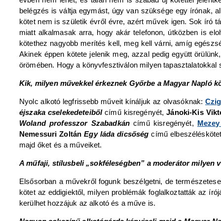
belégzés is váltja egymást, úgy van szüksége egy írónak, a
kötet nem is születik évről évre, azért művek igen. Sok író 
miatt alkalmasak arra, hogy akár telefonon, útközben is e
kötethez nagyobb merítés kell, meg kell várni, amíg egészs
Akinek éppen kötete jelenik meg, azzal pedig együtt örülün
örömében. Hogy a könyvfesztiválon milyen tapasztalatokkal sz
Kik, milyen művekkel érkeznek
Győrbe
a Magyar Napló kö
Nyolc alkotó legfrissebb műveit kínáljuk az olvasóknak:
Czi
éjszaka cselekedeteiből
című kisregényét,
Jánoki-Kis Vik
Woland professzor Szabadkán
című kisregényét,
Mezey
Nemessuri Zoltán
Egy láda dicsőség
című elbeszéléskötet
majd őket és a műveiket.
A műfaji, stílusbeli „sokféleségben” a moderátor milyen 
Elsősorban a művekről fogunk beszélgetni, de természetese
kötet az eddigiektől, milyen problémák foglalkoztatták az ír
kerülhet hozzájuk az alkotó és a műve is.