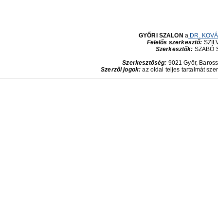
GYŐRI SZALON
a
DR. KOVÁ
Felelős szerkesztő:
SZILV
Szerkesztők:
SZABÓ 
Szerkesztőség:
9021 Győr, Baross 
Szerzői jogok:
az oldal teljes tartalmát sze