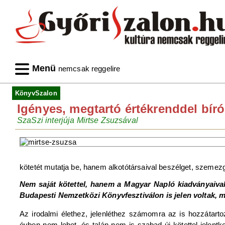
Menü
nemcsak reggelire
KönyvSzalon
Igényes, megtartó értékrenddel bír
SzaSzi interjúja Mirtse Zsuzsával
kötetét mutatja be, hanem alkotótársaival beszélget, szemezget
Nem saját kötettel, hanem a Magyar Napló kiadványaival
Budapesti Nemzetközi Könyvfesztiválon is jelen voltak, mi
Az irodalmi élethez, jelenléthez számomra az is hozzátart
évben nem lehet, és talán nem is szabad új kötettel jelentke