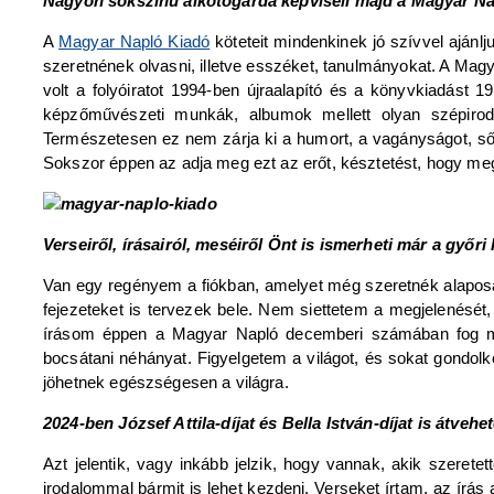
Nagyon sokszínű alkotógárda képviseli majd a Magyar Napl
A
Magyar Napló Kiadó
köteteit mindenkinek jó szívvel ajánlj
szeretnének olvasni, illetve esszéket, tanulmányokat. A Magy
volt a folyóiratot 1994-ben újraalapító és a könyvkiadást 1
képzőművészeti munkák, albumok mellett olyan szépirodal
Természetesen ez nem zárja ki a humort, a vagányságot, sőt
Sokszor éppen az adja meg ezt az erőt, késztetést, hogy m
Verseiről, írásairól, meséiről Önt is ismerheti már a győ
Van egy regényem a fiókban, amelyet még szeretnék alaposan
fejezeteket is tervezek bele. Nem siettetem a megjelenésé
írásom éppen a Magyar Napló decemberi számában fog megj
bocsátani néhányat. Figyelgetem a világot, és sokat gondolk
jöhetnek egészségesen a világra.
2024-ben József Attila-díjat és Bella István-díjat is átve
Azt jelentik, vagy inkább jelzik, hogy vannak, akik szere
irodalommal bármit is lehet kezdeni. Verseket írtam, az írás