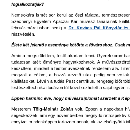
foglalkoztatják?
Nemsokára ismét sor kerül az őszi tárlatra, természetese
Széchenyi Egyetem Apáczai Kar művész tanárainak kiállít
február-márciusban pedig a
Dr. Kovács Pál Könyvtár és
részvételén.
Élete két jelentős eseménye kötötte a fővároshoz. Csak m
Amióta megszülettem, festő akartam lenni. Gyerekkoromban 
tudatosan átélt élményre hagyatkozhatok. A művészettörtén
készültem, mindent a festőművészetnek rendeltem alá. Tiz
megvolt a célom, a hozzá vezető utak pedig nem voltak sz
kiállításokat. Lévén a tudás Pest centrikus, rengeteg időt tö
festészettechnikai tudáson túl következhetett a saját egyéni s
Éppen harminc éve, hogy művészdiplomát szerzett a Ké
Mesterem
Tölg-Molnár Zoltán
volt. Éppen a napokban hí
segédkezzek, ami egy novemberben megnyíló retrospektív kiá
ennyivel mindenképpen tartozom annak, aki az első győri kiá