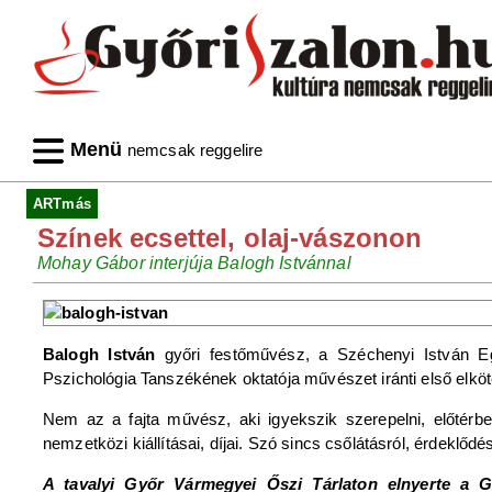
Menü
nemcsak reggelire
ARTmás
Színek ecsettel, olaj-vászonon
Mohay Gábor interjúja Balogh Istvánnal
Balogh István
győri festőművész, a Széchenyi István 
Pszichológia Tanszékének oktatója művészet iránti első elköt
Nem az a fajta művész, aki igyekszik szerepelni, előtérbe
nemzetközi kiállításai, díjai. Szó sincs csőlátásról, érdeklő
A tavalyi Győr Vármegyei Őszi Tárlaton elnyerte a 