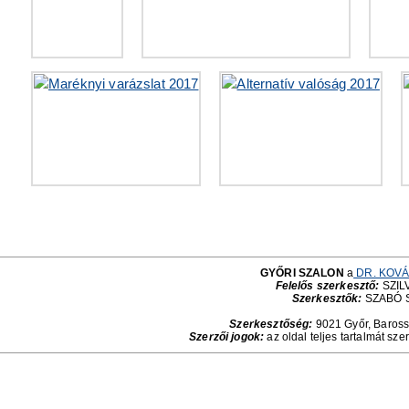
GYŐRI SZALON
a
DR. KOVÁ
Felelős szerkesztő:
SZILV
Szerkesztők:
SZABÓ 
Szerkesztőség:
9021 Győr, Baross 
Szerzői jogok:
az oldal teljes tartalmát sze